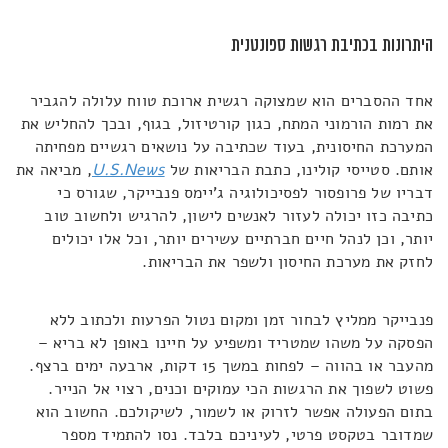
היתרונות בכתיבת רגשות ספונטנית
אחד ההסברים הוא שמצוקה רגשית ארוכת טווח עלולה להגביר
את רמות הורמוני המתח, כגון קורטיזול, בגוף, ובכך להחליש את
המערכת החיסונית, בעוד שכתיבה על נושאים רגשיים מפחיתה
אותם. סטייסי קולינו, כתבת הבריאות של
U.S.News
, מביאה את
דבריו של פרופסור לפסיכולוגיה ג'יימס פנבייקר, שגורס כי
כתיבה כזו יכולה לעזור לאנשים לישון, להרגיש ולחשוב טוב
יותר, וכן לנהל חיים חברתיים עשירים יותר, וכל אלו יכולים
לחזק את מערכת החיסון ולשפר את הבריאות.
פנבייקר ממליץ לבחור זמן ומקום נטול הפרעות ולכתוב ללא
הפסקה על משהו שמטריד ומשפיע על חיינו באופן לא בריא –
מהעבר או בהווה – לפחות במשך 15 דקות, ארבעה ימים ברצף.
פשוט לשפוך את הרגשות הכי עמוקים וכנים, רצוי אל הנייר.
בתום הפעולה אפשר לזרוק או לשמור, לשיקולכם. החשוב הוא
שמדובר בטקסט פרטי, לעיניכם בלבד. נסו להתמיד מספר