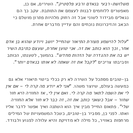
משלושת-רבעי בנאדם ורבע פלסטיק
". השירים, אם כן,
מאפשרים ללוחמים לבנות לעצמם את התותבת. עקב כך הם
נגאלים מבידוד לשוני אבל זה רחוק מלהיות פתרון מושלם כי
הכאב והזיכרונות נוכחים והם עדיין מדברים אחרת.
"
עלול להישמע מצורת התיאור שהחייל יושב ויודע שהוא בן אדם
אחר, וכך הוא כותב את זה. אני טוען אחרת, שעצם כתיבת השיר
יש בה את ההגדרה של הזהות מחדש
". בהמשך, לטענתו, הכותב
וסביבתו צריכים "
לקבל את זה שאתה לא אותו בנאדם יותר
".
בן-טובים מסתכל על השירה לא רק ככלי ביטוי תיאורי אלא גם
כמעשה בעולם, שיוצר משהו. "
אני לא יודע מה קרה לי – אם אין
לי את השפה לתאר מה קרה לי. ואם אין לי, אז החוויה היא חור
שחור – אבל כשאני כותב את זה, זה כבר לא חור אלא החוויה
שלי".
פתאום החייל מבין איך הוא השתנה ואיך אפשר לדבר אליו
ואתו. לפני כן, מסביר בן-טובים, כשכל המשמעויות של המילים
מרחפות באוויר, כל מילה לא מדויקת והיא עלולה לפגוע ולבודד.