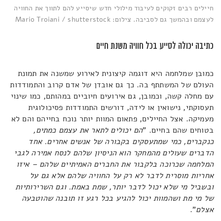
חיילים רבים זקוקים לעיבוד מילולי חדש שיסייע להם לתווך את החוויה
לעצמם ובהמשך גם לסביבה. צילום: Mario Troiani / shutterstock
כתיבה יכולה לסייע בכל חוויה משנת חיים
כמובן שמלחמה היא דוגמה קיצונית לאירוע שמשנה את תמונת
העולם של המשתתף בה. כך גם אובדן של אדם קרוב והתמודדות
עם מחלה קשה, וכמובן, גם אירועים חיוביים במהותם, כמו שינוי
תעסוקתי, נישואין או לידה, דורשים התמודדות פסיכולוגית
מעמיקה. אצל החיילים, פתאום המוות יותר נוכח בחייהם והם לא
בטוחים שהם בחיים. "
הם יכולים לתאר את עצמם כמתים,
כנקברים, כמי שמתעסקים בקבורה של אנשים אחרים. אחד
הדברים שעולים מהמחקר הוא הניסיון שלהם לנסח אמירה לגבי
המלחמה שכרוכה בלקבור את החברים האמיתיים שלהם – איזו
אחריות מוסרית לדבר לא רק על החוויה שלהם אלא גם על
ובשביל מי שלא יכול לדבר יותר, שמת באמת. וגם השרירותיות
של מי מת ושהמוות יכול להגיע בכל רגע
זו תובנה שהוטבעה
אצלם
".