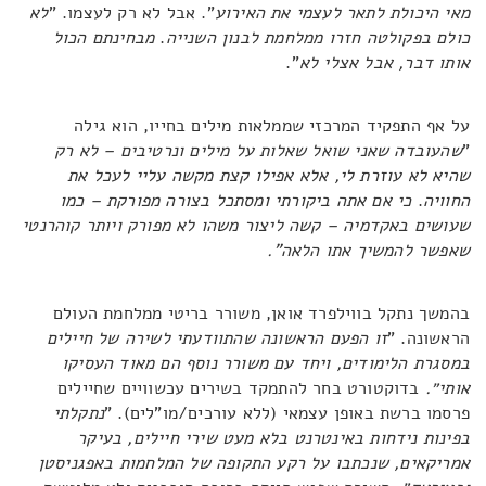
מאי היכולת לתאר לעצמי את האירוע
". אבל לא רק לעצמו. "
לא
כולם בפקולטה חזרו ממלחמת לבנון השנייה
.
מבחינתם הכול
אותו דבר, אבל אצלי לא
".
על אף התפקיד המרכזי שממלאות מילים בחייו, הוא גילה
"
שהעובדה שאני שואל שאלות על מילים ונרטיבים – לא רק
שהיא לא עוזרת לי, אלא אפילו קצת מקשה עליי לעכל את
החוויה
.
כי אם אתה ביקורתי ומסתכל בצורה מפורקת – כמו
שעושים באקדמיה – קשה ליצור משהו לא מפורק ויותר קוהרנטי
שאפשר להמשיך אתו הלאה".
בהמשך נתקל בווילפרד אואן, משורר בריטי ממלחמת העולם
הראשונה. "
זו הפעם הראשונה שהתוודעתי לשירה של חיילים
במסגרת הלימודים, ויחד עם משורר נוסף הם מאוד העסיקו
אותי״.
בדוקטורט בחר להתמקד בשירים עכשוויים שחיילים
פרסמו ברשת באופן עצמאי (ללא עורכים/מו"לים). "
נתקלתי
בפינות נידחות באינטרנט בלא מעט שירי חיילים, בעיקר
אמריקאים, שנכתבו על רקע התקופה של המלחמות באפגניסטן