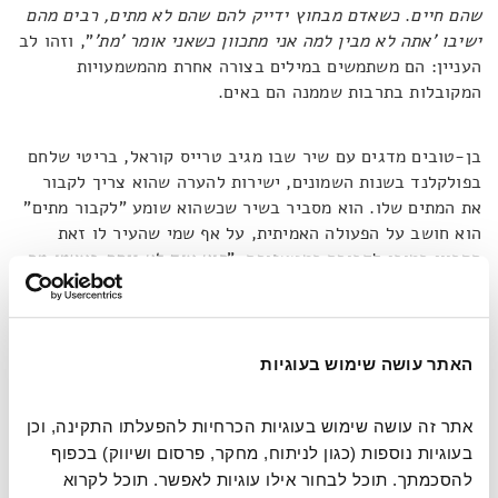
שהם חיים
.
כשאדם מבחוץ ידייק להם שהם לא מתים, רבים מהם
ישיבו 'אתה לא מבין למה אני מתכוון כשאני אומר 'מת'
", וזהו לב
העניין: הם משתמשים במילים בצורה אחרת מהמשמעויות
המקובלות בתרבות שממנה הם באים.
בן-טובים מדגים עם שיר שבו מגיב טרייס קוראל, בריטי שלחם
בפולקלנד בשנות השמונים, ישירות להערה שהוא צריך לקבור
את המתים שלו. הוא מסביר בשיר שכשהוא שומע "לקבור מתים"
הוא חושב על הפעולה האמיתית, על אף שמי שהעיר לו זאת
התכוון כמובן לקבורה כמטאפורה. "
הוא עוד לא ניסח בעצמו מה
קרה לו ואני מנחש שרק אחרי שהוא כתב את השיר, הרגישות
למשפט שכולל את המילה 'לקבור' נעשתה פחות אקוטית. ברגע
שהפרוטזה נבנתה והתחלת ללכת, אתה לא כל-כך נופל כמו אדם
שאין לו רגל
".
האתר עושה שימוש בעוגיות
האנשים האלו אפוא חוזרים הביתה שונים והם לא מי שהחברים
אתר זה עושה שימוש בעוגיות הכרחיות להפעלתו התקינה, וכן 
והמשפחה חושבים שהם – אבל אין להם דרך לנסח את זה. הם
בעוגיות נוספות (כגון לניתוח, מחקר, פרסום ושיווק) בכפוף 
אולי נראים אותו דבר, כמו אדם ששיערו חזר לצמוח אחרי טיפול
להסכמתך. תוכל לבחור אילו עוגיות לאפשר. תוכל לקרוא 