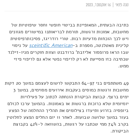
נוגה פנאי
|
16 אוקטובר, 2023
כתיבה הבעתית, המאופיינת בביטוי חופשי וחסר שיפוטיות של
מחשבות, אמונות ורגשות, תורמת לבריאותנו במישורים מגוונים
ויש לכך הוכחות מדעיות רבות. טורי רודריגז, פסיכותרפיסטית
קלינית מאטלנטה, מספרת ב-
sceintific American
על ניסוי
שבו הראו פרופסור אליזבת' ברודבנט וצוות חוקרים מניו-זילנד
שכתיבה כזו מסייעת לא רק לריפוי נפשי אלא גם לריפוי פיזי
ממש.
49 משתתפים בני 64-97 התבקשו לרשום לעצמם במשך 20 דקות
מחשבות ורגשות כמוסים בעקבות אירועים מסוימים, במשך 3
ימים ברצף. קבוצת הביקורת הונחתה לכתוב על פעילויות
יומיומית שלא כרוכות ברגשות או באמונות. בהמשך ערכו לכולם
ביופסיה בזרוע ותיעדו בצילומים את תהליך ההחלמה של הפצע
בעור במשך שלושה שבועות. לאחר 11 יום החלים הפצע לחלוטין
בקרב 74% ממי שכתבו על רגשות, בהשוואה ל-42% בקבוצת
הביקורת.