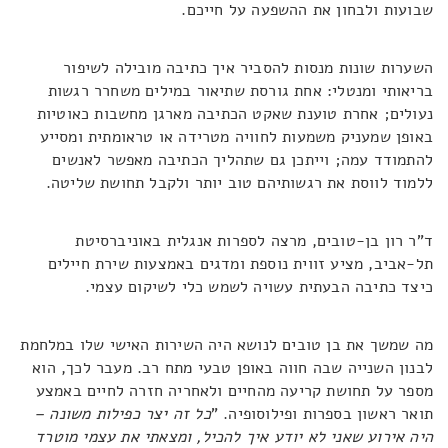
שבועות ולבחון את ההשפעה על חייכם.
השערות שונות מנסות להסביר איך כתיבה מובילה לשיפור
בריאותי ומנטלי: אחת גורסת שתיאור במילים משחרר רגשות
נעולים; אחרת טוענת שאקט הכתיבה מארגן מחשבות כאוטיות
באופן שמעניק משמעות לחוויה מטרידה או טראומתית ומסייע
להתמודד עמה; וייתכן גם שתהליך הכתיבה מאפשר לאנשים
ללמוד לווסת את רגשותיהם טוב יותר ולקבל תחושת שליטה.
ד"ר רון בן-טובים, מרצה לספרות אנגלית באוניברסיטת
תל-אביב, מציע זווית נוספת ומדגים באמצעות שירת חיילים
כיצד כתיבה הבעתית עשויה לשמש כלי לשיקום עצמי.
מה שמשך את בן טובים לנושא היה השירות האישי שלו במלחמת
לבנון השנייה שבה חווה באופן טבעי מתח רב. מעבר לכך, הוא
מספר על תחושת קריעה מהחיים ולאחריה חזרה לחיים באמצע
תואר ראשון בספרות ופילוסופיה. "
כל זה יצר כפילות משונה –
היה אירוע שאני לא יודע איך להכיל, ומצאתי את עצמי מוטרד