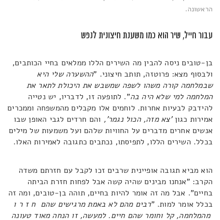
הראשונה.
עבור חייל, שיר הוא כמו משענת חיצונית לנפש
בן-טובים ניסה להבין מה השירים הללו ממלאים בחיי הכותבים,
ולבסוף מצא: פרוטזה, תותב חיצוני. "
ההשערה שלי היא
שבמלחמה קורה משהו לשפה שמשבש את היכולת לתאר את
המלחמה למי שלא היה בה
". לתופעה זו, לדבריו, יש נטייה
להידבק לבעיות אחרות. לוחמים אלו מקבלים מהמשפחה וממכרים
אמירות כגון
'צא מזה, הכול נגמר',
והם חרדים לגבי האופן שבו
אנשים אחרים מדברים על החוויות שלהם ועל משמעות של מילים
בכלל. השירים הללו, לתפיסתו, נכתבים כתגובה לאמירות האלו.
הוא מביא תגובה אופיינית שרבים זכו לקבל עם חזרתם משדה
הקרב: "אנחנו מבינים שהיה קשה אבל לפחות חזרת הביתה
בחיים". אבל מה זה אומר להיות בחיים, תוהה בן-טובים, ומה זה
בכלל אומר למות. "
רבים מהם לא באמת מרגישים שהם ח ז ר ו
מהמלחמה, קל וחומר שהם חיים. למעשה, זו הנחה מאוד טעונה