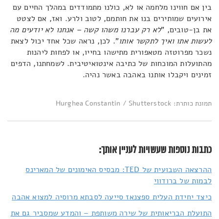
בין אם חווינו מלחמה או לא, כולנו מתמודדים במהלך החיים עם
אירועים שמותירים בנו את חותמם, לטוב ולרע. ואז, אם לצטט
את בן-טובים, "
לא רק עברנו משהו קשה – אנחנו לא יודעים מה
לעשות אתו ואיך לתקשר אותו
". לכן, נראה שכל אחד יכול לצאת
נשכר מפרוטזה מטאפורית מתישהו בחייו, או לפחות ליהנות
מהתועלות המוכחות של כתיבה אינטואיטיבית. לשמחתנו, הדפים
זמינים ויקבלו אותנו באהבה באשר נהיה.
תמונת כותרת: Hurghea Constantin / Shutterstock
כתבות נוספות שעשויות לעניין אותך:
ההרצאה השבועית של TED: מבסיס האימונים של המארינס
לבמות של ברודווי
כיצד יחידת העלית ספצנאז סייעה לסבתא מרוסיה למצוא אהבה
התועלת הבריאותית של שירה משותפת – והמדע שמסביר גם את