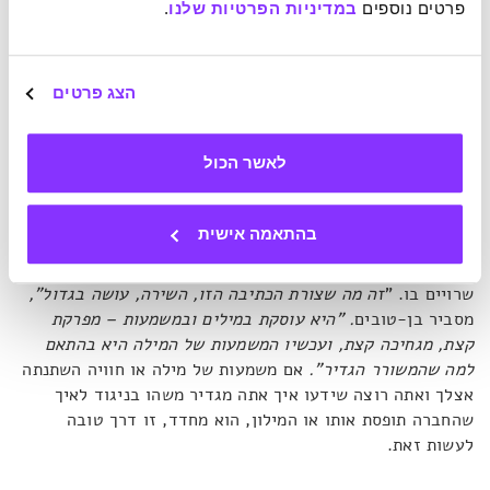
כימותרפי, אבל הם כבר לא מי שהיו. במסגרת השינוי, התערערה
פרטים נוספים 
במדיניות הפרטיות שלנו
.
אצלם המשמעות של חלק מהמילים המוכרות, כולל 'חיים' ו'מוות',
ועם זה התערער גם משהו ביכולת לתאר את עצמם. "
התוצאה
היא בידוד לשוני מכאיב שמוביל לבידוד חברתי לא בריא, שכן
",
הצג פרטים
מסביר בן-טובים, "
נוצר פער משמעותי בין הסביבה שחושבת
שהכול בסדר ובין אדם שמרגיש שהכול לא בסדר אבל לא מסוגל
לתאר את התחושות שלו".
לכך מתווספת
"תחושת אשמה קשה של
לאשר הכול
זניחת החברים שמתו ונותרו מאחור
".
בהתאמה אישית
לכן חלקם פנו לכתיבה, כדי לחקור עבור עצמם, לפני הכול, את
החוויה שעברו ואת הרגשות, וכדי לשבור את הבידוד שהם
שרויים בו. "
זה מה שצורת הכתיבה הזו, השירה, עושה בגדול",
מסביר בן-טובים
. "היא עוסקת במילים ובמשמעות – מפרקת
קצת, מגחיכה קצת, ועכשיו המשמעות של המילה היא בהתאם
למה שהמשורר הגדיר".
אם משמעות של מילה או חוויה השתנתה
אצלך ואתה רוצה שידעו איך אתה מגדיר משהו בניגוד לאיך
שהחברה תופסת אותו או המילון, הוא מחדד, זו דרך טובה
לעשות זאת.