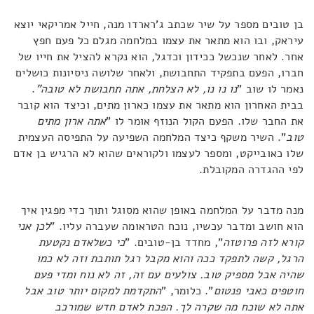
בן טובים מספר על שיר שכתב ג'רארדו מנה, חייל אמריקאי יוצא
עיראק, ובו הוא מתאר את עצמו במלחמה מגלם כל פעם חפץ
אחר. לאחר שנכשל ככידון וכדגל, הוא נקרא להציל את חייו של
חברו, הפעם בתפקיד התחבושת, ולאחר שלושה ניסיונות כושלים
נאמר לו שוב "
נו נו נו, לא הצלחת, אתה תחבושת לא טובה"
.
בבית האחרון הוא מתאר את עצמו כארון מתים, וכיצד הוא קובר
את החבר שלו. הפעם הקול הנוזף אומר לו "
אתה ארון מתים
טוב
". השיר משקף כיצד המלחמה השפיעה על התפיסה העצמית
שלו כאובייקט, ומספר לעצמו ולקוראים שהוא לא הרגיש בן אדם
לפי ההגדרה המקובלת.
מנה מדבר על המלחמה באופן שהוא מסוגל ותוך כדי מפגין איך
הוא חושב ומדבר עכשיו, נוכח הטראומה שעברה עליו. "
לכן אני
קורא לזה פרוטזה
", מחדד בן-טובים. "
כי כשלאדם נקטעת
הרגל, קשה לתפקד ככה והוא מקבל רגל תותבת וזה לא כמו
שהיה אבל מספיק טוב. צולעים עם זה, זה לא נוח ומדי פעם
חוטפים כאבי פנטום
". כלומר, "
התקדמת למקום יותר טוב אבל
אתה לא שוכח מה שקרה לך. הפכת לאדם חדש שמורכב