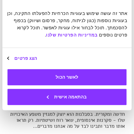
לשמוע כל תו ולהביא לידי ביטוי כל צליל.
אתר זה עושה שימוש בעוגיות הכרחיות להפעלתו התקינה, וכן 
בעוגיות נוספות (כגון לניתוח, מחקר, פרסום ושיווק) בכפוף 
להסכמתך. תוכל לבחור אילו עוגיות לאפשר. תוכל לקרוא 
פרטים נוספים 
במדיניות הפרטיות שלנו
.
הצג פרטים
לאשר הכול
בועז מזרחי
עורך ראשי
בהתאמה אישית
חושב קצת אחרת ומצליח להפתיע ולהאיר כל נושא מזווית
חדשה ומקורית. בסבלנות הוא יוצק למגזין משפע האיכויות
שלו - סקרנות אינסופית, שאר רוח ושיטתיות. רק תראו
אותו מדבר ותבינו לבד על מה אנחנו מדברים...