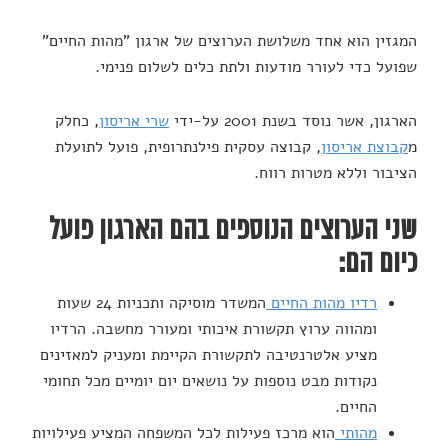
המגזין הוא אחד משלושת הערוצים של ארגון "מהות החיים"
שפועל כדי לעורר מודעות ולתת כלים לשלום פנימי.
הארגון, אשר נוסד בשנת 2001 על-ידי
שרי אריסון
, כחלק
מ
קבוצת אריסון
, קבוצה עסקית פילנתרופית, פועל לתועלת
הציבור וללא מטרות רווח.
שני הערוצים הנוספים בהם הארגון פועל
כיום הם:
רדיו מהות החיים
המשדר מוסיקה ותכניות 24 שעות
ומהווה ערוץ תקשורת איכותי ומעורר מחשבה. הרדיו
מציע אלטרנטיבה לתקשורת הקיימת ומעניק למאזינים
נקודות מבט נוספות על נושאים יום יומיים מכל תחומי
החיים.
מהותי
הוא מרכז פעילות לכל המשפחה המציע פעילויות