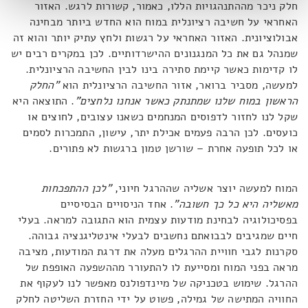
חלק ניכר מההתנהגויות הללו, כאמור, קשורות לרגש. האזור
האחראי על חשיבה רציונלית במוח הוא החדש ביותר מבחינה
אבולוציונית. האזור האחראי על רגשות ולחץ עתיק יותר והוא זה
שמנהל גם את כל המנגנונים ההישרדותיים. לכן במקרים רבים יש
לו קדימות כאשר קיימת סתירה בינו לבין החשיבה הרציונלית.
למעשה, מסביר ברואר, אזור החשיבה הרציונלית הוא
"
החלק
הראשון במוח שלנו שמתנתק כאשר אנחנו נלחצים
"
. התוצאה היא
שקל לנו לחזור לדפוסים המנחמים כשאנו עצובים, לחוצים או
כועסים. לכן הרבה פעמים אכילת יתר, עישון, התמכרות לסמים
או לכל תופעה אחרת – שורשן טמון ברגשות לא פתורים.
המוח למעשה יוצר אשליה שההרגל חיוני,
"
לכן ההתפכחות
מאשליה היא כל כך חשובה"
. אחד הניסויים הבסיסיים
בפסיכולוגיה לבחינת מודעות עצמית הוא התגובה למראה. בעלי
חיים שמגיבים לבבואתם נחשבים לבעלי אינטליגנציה גבוהה.
סקרנות לגבי חוויית ההרגלים מעלה את דרגת המודעות, מציבה
מראה בפני המוח ומסייעת לו להתעורר מההשפעה האופפת של
ההרגל. שימוש בטכניקה של מיינדפולנס מאפשר לנו לעקוף את
החוויה המתישה של גמילה, פשוט על ידי החזרת השליטה לחלק