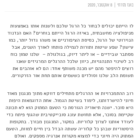
בועז מזרחי
|
8 אוקטובר, 2020
לו הייתם יכולים לבחור כל הרגל שלכם ולשנות אותו באמצעות
מניפולציה מחשבתית, באיזה הרגל הייתם בוחרים? האם הנדנוד
הנוירוטי של הרגל, כסיסת הציפורניים או משהו גדול יותר, כמו
עישון? שפע שיטות ותורות לגמילה פותחו לאורך השנים, אבל
מסתבר שבידיים – או ליתר דיוק, בגולגולת – שלנו טמון כוח
רב לשינוי התנהגויות, כיוון שלכל ההרגלים המרגיזים שאנו
רוצים להיפטר מהם יש מכנה משותף אחד: הם לא אוהבים את
תשומת הלב שלנו וסולדים כששמים אותם תחת אור הזרקורים.
רוב ההתמכרויות או ההרגלים מתחילים דווקא מתוך מנגנון מאוד
חיוני להישרדותנו, לימוד בשיטת הגמול. אחת הדוגמאות היפות
היא סוכר. ישנה תיאוריה הגורסת כי הטעם המתוק הוא לא תכונה
שקיימת בסוכר, אלא תחושת עונג סובייקטיבית שהגוף פיתח כדי
לעודד אותנו לצרוך קלוריות. במקור, המנגנון מבורך. בתקופות
היסטוריות שבהן כל קלוריה עשתה הבדל בין חיים למוות, הטעם
המתוק היה חיוני כדי למצוא מקורות אנרגיה מספקים. ואולם