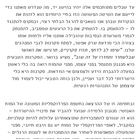
עד שכלים מתוחכמים אלה יהיו בהישג יד, מה שנדרש מאתנו כדי
ליישם את השיטה הפשוטה הזו בחיי היומיום הוא לזהות את
הנקודות שבהן אנו נשאבים להרגל הבלתי רצוי, ובמקום להתנגד
לו – להתעמק בו. להשתיק את כל הרעשים שמסביב, להתנתק
לגמרי משרשרת הנסיבות שהובילה אותנו אליו ולחוות אותו
בצורה הכי מודעת שרק אפשר, לפתח סקרנות לגבי המנהגים
שלנו.
"
שימו לב לדחף, תהיו סקרניים, תרגישו את האושר
שבלשחרר ותחזרו על זה שוב",
מציע ברואר
.
הסקרנות הטבעית
היא מנגנון מתגמל בפני עצמו, מפני שהמוח רואה בה כלי ראשון
במעלה להגברת הידע ולצמצום אי הוודאות. סקרנות היא כלי
הישרדותי לכל דבר ועניין, ולכן כוחה הטבעי יכול לעמוד מול
עוצמתן של התנהגויות רגשיות.
ובחתימה זו של ההרצאה נחשפת הפרדוקסליות המשונה של המוח
האנושי: מנגנון הלמידה שנועד להגביר את סיכויי ההישרדות –
הוא זה שגורם להתמכרויות שתוצאותיהן עלולות להיות קטלניות.
במקביל, לאופי הפרדוקסלי של המוח יש גם היבט חיובי, מפני
שהפעולה המאפשרת לשחרר את ההתמכרות או לשנות הרגלים –