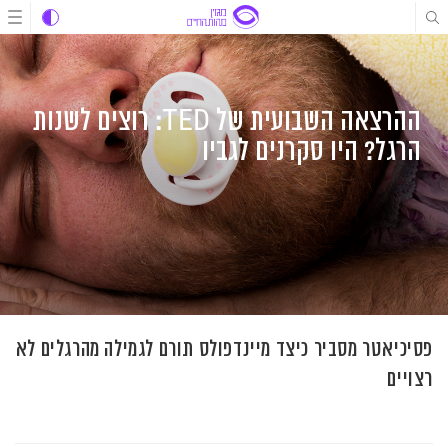
לג
לג
לג
תוכן
תוכן
ניווט
ההרצאה השבועית של TED: רוצים לשנות
הרגל? היו סקרנים לגביו
פסיכיאטר מסביר כיצד מיינדפולס תורם לגמילה מהרגלים לא
רצויים