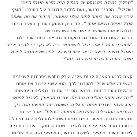
"תהליך למידה המבוסס על הגמול הזה נקרא חיזוק חיובי
ושלילי"
, מסביר ברואר, ואם לחזור לדוגמה של הסוכר,
"הגוף
שלנו שולח את המסר למוח שלנו שאומר, 'תזכור את מה שאתה
אוכל ואיפה מצאת אותו'".
לדבריו, העסק מסתבך כאשר המוח
מגלה פתאום שאפשר ליישם את השרשרת של
טריגר-התנהגות-גמול גם במקומות נוספים. המוח אומר לנו
"
אתה יודע מה? אתה יכול להשתמש בזה לא רק כדי לזכור איפה
האוכל נמצא. בפעם הבאה שתרגיש רע, למה שלא תנסה לאכול
משהו טעים וככה תרגיש טוב יותר?'
קשה לבוא בטענות למוח שלנו, שרק מחפש פתרונות לעניינים
רגשיים. אלא שבלי להתכוון לכך, הוא עשוי ליצור את אותם
הרגלים והתמכרויות. ברואר מסביר את זה במילים מפורשות:
"
יחד עם אותם תהליכים מוחיים, עברנו מהצורך לשרוד לממש
הרג עצמי בעזרת אותם הרגלים. השמנת יתר ועישון הנם בין
הגורמים המובילים לתחלואה ותמותה בעולם".
אבל יש גם
חדשות טובות. מאחר וקיים בסיס משותף להרגלים שגורמים לנו
נוחות רגעית אבל עלולים להזיק בטווח הרחוק – את רובם ניתן
לשנות באותו אמצעי. לטענת ברואר, האמצעי הזה הוא שליטה