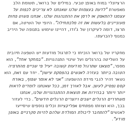
הרציונלי במוח באופן טבעי. במילים של ברואר, תשומת הלב
מאפשרת
"
לדעת בעצמות שלנו שאנחנו לא צריכים לכפות על
עצמנו להתאפק או לרסן את ההתנהגות שלנו. אנחנו פשוט פחות
מעוניינים בלעשות את זה מלכתחילה"
. היופי של השיטה, אם
תרצו, דומה לעיקרון של ג'ודו, דהיינו שימוש בתנופה של היריב
כמנוף להכרעתו.
מחקריו של ברואר הוכיחו כי לתרגול מודעות יש השפעה חיובית
על השליטה בהרגלים ועל שינוי התנהגויות.
"במחקר אחד"
, הוא
מספר,
"מצאנו שתרגול מודעות קשובה יעיל פי שניים מהתרפיה
הטובה ביותר בעזרה לאנשים בהפסקת עישון".
יחד עם זאת, הוא
נשאר זהיר לגבי מידת ההשפעה:
"אני לא אומר שפוף, באורח
קסם נפסיק לעשן. אבל לאורך זמן, ככל שאנחנו לומדים לראות
יותר ויותר בבהירות את תוצאות ההתנהגויות שלנו, אנחנו
משחררים הרגלים ישנים ויוצרים הרגלים חדשים".
כדי לעזור
בכך, הוא וצוותו מפתחים אפליקציות וכלים נוספים שיסייעו
לאנשים
"להתחבר ליכולת המולדת שלהם להיות סקרניים באופן
מודע".