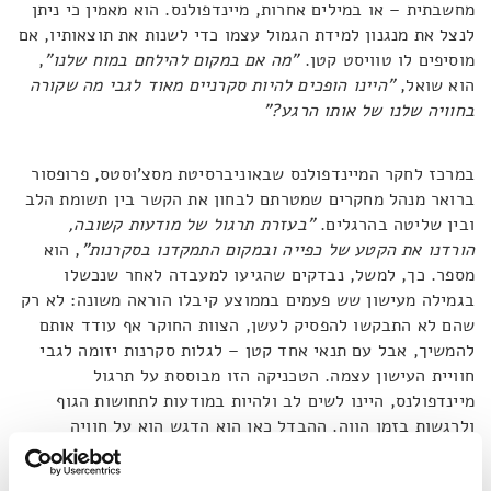
מחשבתית – או במילים אחרות, מיינדפולנס. הוא מאמין כי ניתן
לנצל את מנגנון למידת הגמול עצמו כדי לשנות את תוצאותיו, אם
מוסיפים לו טוויסט קטן.
"מה אם במקום להילחם במוח שלנו"
,
הוא שואל,
"היינו הופכים להיות סקרניים מאוד לגבי מה שקורה
בחוויה שלנו של אותו הרגע?
"
במרכז לחקר המיינדפולנס שבאוניברסיטת מסצ'וסטס, פרופסור
ברואר מנהל מחקרים שמטרתם לבחון את הקשר בין תשומת הלב
ובין שליטה בהרגלים.
"בעזרת תרגול של מודעות קשובה,
הורדנו את הקטע של כפייה ובמקום התמקדנו בסקרנות
"
, הוא
מספר. כך, למשל, נבדקים שהגיעו למעבדה לאחר שנכשלו
בגמילה מעישון שש פעמים בממוצע קיבלו הוראה משונה: לא רק
שהם לא התבקשו להפסיק לעשן, הצוות החוקר אף עודד אותם
להמשיך, אבל עם תנאי אחד קטן – לגלות סקרנות יזומה לגבי
חוויית העישון עצמה. הטכניקה הזו מבוססת על תרגול
מיינדפולנס, היינו לשים לב ולהיות במודעות לתחושות הגוף
ולרגשות בזמן הווה. ההבדל כאן הוא הדגש הוא על חוויה
ספציפית.