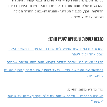
כלומר הסקרנות המודעת – היא ממכרת בפני עצמה. העמדת
ההרגלים שלנו תחת אור הזרקורים הבוהק יוצרת היפוך בכיוון
הלולאה. וכך, מנגנון הטריגר-התנהגות-גמול החוזר חלילה
משמש לביטול עצמו.
כתבות נוספות שעשויות לעניין אותך:
המנגנונים המרתקים שמפעילים את כוח הרצון - המשאב היקר
שכל אחד יכול לטפח
הרגלי האינטרנט שלכם יכולים לקבוע האם תהיו אנשים שמחים
להישאר עם טעם של עוד – כיצד להפוך את הזיכרון ארוך הטווח
לחיובי יותר
עוד מרדיו מהות החיים:
חשיבה הכרתית – סדרת שיחות עם ד"ר יקיר קאופמן על שיטת
"ימימה"