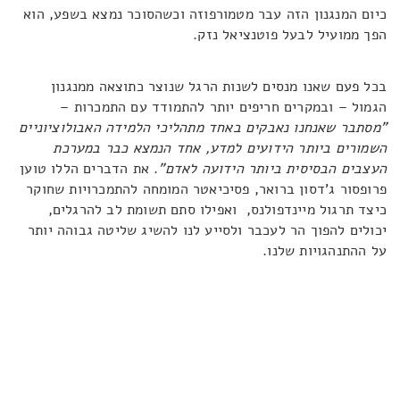
כיום המנגנון הזה עבר מטמורפוזה וכשהסוכר נמצא בשפע, הוא
הפך ממועיל לבעל פוטנציאל נזק.
בכל פעם שאנו מנסים לשנות הרגל שנוצר כתוצאה ממנגנון
הגמול – ובמקרים חריפים יותר להתמודד עם התמכרות –
"
מסתבר שאנחנו נאבקים באחד מתהליכי הלמידה האבולוציוניים
השמורים ביותר הידועים למדע, אחד הנמצא כבר במערכת
העצבים הבסיסית ביותר הידועה לאדם"
. את הדברים הללו טוען
פרופסור ג'דסון ברואר, פסיכיאטר המומחה להתמכרויות שחוקר
כיצד תרגול מיינדפולנס, ואפילו סתם תשומת לב להרגלים,
יכולים להפוך הר לעכבר ולסייע לנו להשיג שליטה גבוהה יותר
על ההתנהגויות שלנו.