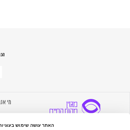
הכת
הר
לנ
ש
מה
הח
מי אנח
אודות 
הערכים
מדיה שמגרה סקרנות, מעוררת השראה,
האתר עושה שימוש בעוגיות
צרו קש
מעצימה ומרחיבה - במטרה לעורר