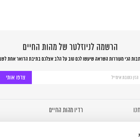
הרשמה לניוזלטר של מהות החיים
בות הכי מעוררות השראה שיעשו לכם טוב על הלב אצלכם בתיבת הדואר אחת לשב
שמה
יוזלטר
ל
ות
יים
נו
רדיו מהות החיים
מהות החיים
רדיו מהות החיים
 של מהות החיים
להאזנה ב- Soundcloud
ר
להאזנה ב- TuneIn