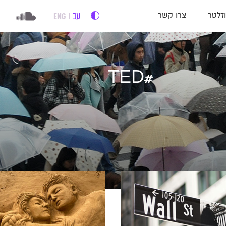
עב
ENG
זלטר
צרו קשר
#TED