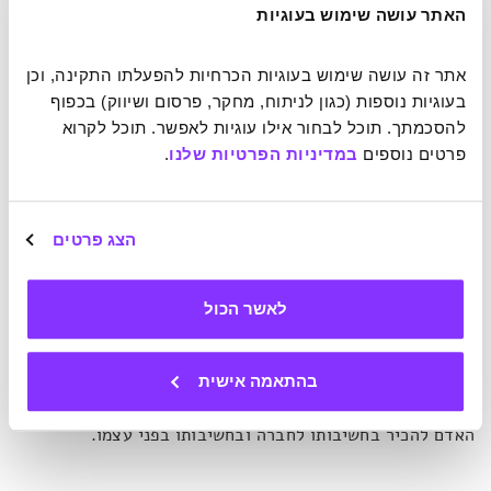
האתר עושה שימוש בעוגיות
אתר זה עושה שימוש בעוגיות הכרחיות להפעלתו התקינה, וכן 
בעוגיות נוספות (כגון לניתוח, מחקר, פרסום ושיווק) בכפוף 
לבחור את היעד אליו אנו רוצים להגיע ואת הדרך לשם, עצמאות היא קודם
להסכמתך. תוכל לבחור אילו עוגיות לאפשר. תוכל לקרוא 
כל הלך רוח.
פרטים נוספים 
במדיניות הפרטיות שלנו
.
3. היו נוכחים
הצג פרטים
הכוונה היא הן לנוכחות פיזית והן לנוכחות מנטלית. על פי המובן
הראשון לכולנו יש מה שפיקהארדט מכנה "חוזים חברתיים".
שעלינו לעמוד בהם. כשהחברה יודעת שנגיע בזמן לתור,
לאשר הכול
שנתייצב למילואים, שנעזור לנזקק, היא יודעת שאפשר לסמוך
עלינו. אבל יותר חשוב מכך, אנחנו יכולים לסמוך על עצמנו.
בהתאמה אישית
הביטחון הזה שנהיה היכן שצריך כאשר צריך, הוא הביטוי למובן
השני של נוכחות, המנטלי. כלומר, כדי להיות עצמאי באמת, על
האדם להכיר בחשיבותו לחברה ובחשיבותו בפני עצמו.