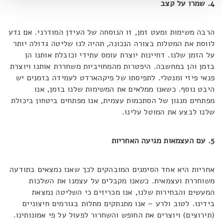
4. שמרו על קצב
הרבה משימות ומעט זמן, זו הנוסחה של העידן המודרני. אם נדע
לווסת את המטלות בצורה הנכונה, תהיה לנו שליטה גדולה יותר
על הזמן שלנו. דחיינות יוצרת עומס עתידי וכובלת אותנו הן
בזמן והן במחשבה. היפטרות מהמחויביות משחררת אותנו ויוצרת
פנאי פיזי ומנטלי. לתפיסתו של פיקהארדט לעמידה בזמנים יש
היבט נוסף. כשאנו ממלאים את המשימות שלנו בזמן, אנו
מפתחים מנגון של הסתכמות עצמית, אנו מפתחים ביטחון ביכולת
שלנו לבצע את המוטל עלינו.
5. עם העצמאות מגיעה האחריות
אחריות היא אחד הסימנים המובהקים לכך שאנו נמצאים בתודעה
משוחררת ועצמאית. כשאנו מקבלים על עצמנו את השלכות
המעשים והבחירות שלנו, אנו מכריזים כי השליטה נמצאת
בידינו. לטוב ולרע – אנו מתנתקים מתלות בגורמים חיצוניים
(תירוצים) ויוצרים את החופש והשחרור לפעול על פי אמונותינו.