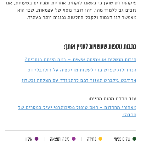
פיקהארדט טוען כי כשאנו לוקחים אחריות ומכירים בטעויות, אנו
זוכים גם ללמוד מהן. זהו רובד נוסף של עצמאות, שכן הוא
מאפשר לנו לצמוח ולקבל החלטות נכונות יותר בעתיד.
כתבות נוספות שעשויות לעניין אותך:
חירות מנטלית או צמיחה אישית – במה הייתם בוחרים?
הנוירולוג שפרש כדי לעשות מדיטציה על רולרבליידס
אליזבט גילברט תעזור לכם להתמודד עם הצלחה וכשלון
עוד מרדיו מהות החיים:
מאחורי החרדות - האם טיפול פסיכותרפי יעיל במקרים של
חרדה?
שלום פנימי
בחירה
סיבה ותוצאה
איזון