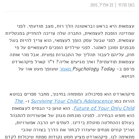
בועז מזרחי
|
22 אפריל, 2015
עצמאות היא בראש ובראשונה הלך רוח, מצב תודעתי. לפני
שמדינה הופכת לעצמאית, החברה שלה צריכה להחזיק במנטליות
עצמאית. לפני שבעל עסק הופך לעצמאי, הוא צריך להיות בשל
מבפנים ומוכן לאתגר. לפני שילדים הופכים לעצמאיים על פי
חוק, עליהם לעבור תהליך של התבגרות נפשית. אבל מהי אותה
עצמאות תודעתית? ואיך מגיעים אליה? ד"ר קארל פיקהארדט
פרסם ב-
Psychology Today
מאמר
ששופך מעט אור על
הנושא.
פיקהארדט הוא פסיכולוג המומחה בחינוך, מחבר ספרים בנושא
הורות כמו
Surviving Your Child's Adolescence
ו-
The
Future of Your Only Child
.
הוא טוען כי הבסיס לעצמאות
הוא חופש הבחירה. לפנינו מונחות מגוון של אפשרויות להתנהל
בעולם וההחלטה מוטלת בידינו. לעתים יש הרבה אפשרויות,
וצריך קווים מנחים שיעזרו לבחור את הדרך בצורה שהכי
מתאימה לנו. פיקהארדט מציע חמש נקודות מפתח שיכולות לקדם