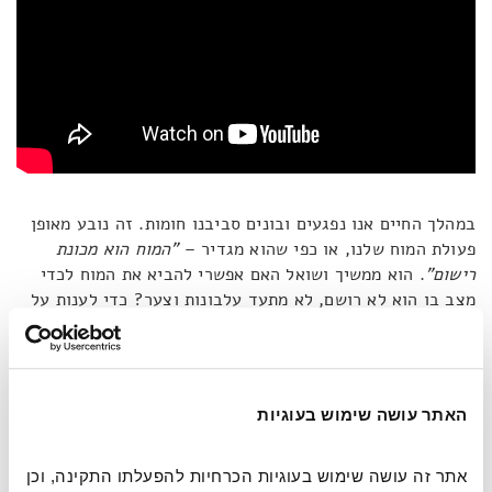
במהלך החיים אנו נפגעים ובונים סביבנו חומות. זה נובע מאופן
פעולת המוח שלנו, או כפי שהוא מגדיר –
"המוח הוא מכונת
רישום"
. הוא ממשיך ושואל האם אפשרי להביא את המוח לכדי
מצב בו הוא לא רושם, לא מתעד עלבונות וצער? כדי לענות על
כך הוא מסביר כי הישות שנפגעת, היא לא בהכרח משהו
קונקרטי, אלא משהו שיצרנו ויצרו עבורנו עם השנים –
והוא הדימוי העצמי שלנו. אז אם נבין מה המנגנון שיוצר את
הדימוי העצמי, נוכל להבין גם האם ניתן לעצור אותו ובכך
האתר עושה שימוש בעוגיות
להפסיק את הסבל.
אתר זה עושה שימוש בעוגיות הכרחיות להפעלתו התקינה, וכן 
הדימוי, כך מסביר קרישנמורטי, נוצר כדי להגן על האדם, הוא