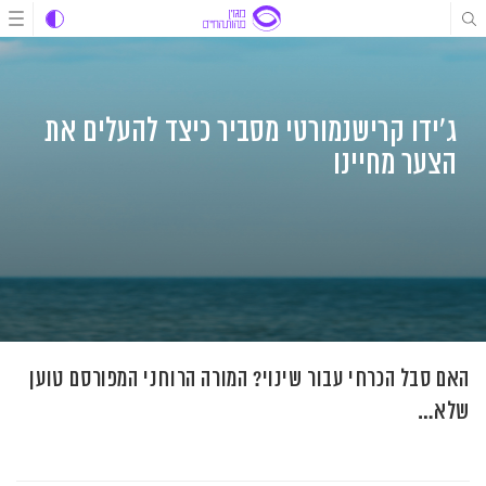
לג
לג
לג
תוכן
תוכן
ניווט
ג'ידו קרישנמורטי מסביר כיצד להעלים את
הצער מחיינו
האם סבל הכרחי עבור שינוי? המורה הרוחני המפורסם טוען
שלא…