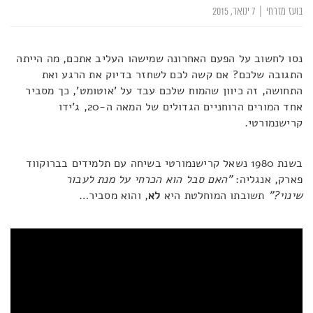
בועז מזרחי
|
7 ינואר, 2015
נסו לחשוב על הפעם האחרונה שמישהו העליב אתכם, מה הייתה
התגובה שלכם? אם קשה לכם לשחזר בדיוק את הרגע ואת
התחושה, זה כיוון שהמוח שלכם עבד על 'אוטומט', כך מסביר
אחד המורים הרוחניים הגדולים של המאה ה-20, ג'ידו
קרישנמורטי.
בשנת 1980 נשאל קרישנמורטי בשיחה עם תלמידים בברוקווד
פארק, אנגליה:
"האם סבל הוא הכרחי על מנת לעבור
שינוי?"
תשובתו המוחלטת היא
לא
, והוא מסביר…