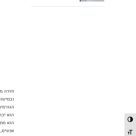
חזרה מו
ובמישור
הגורמים
הוא יכו
פעל/כבה ניגודיות גבוהה
הוא מתח
אנשים, 
תג גודל גופן