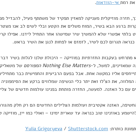
את רמת
אי-הוודאות
.
ך, חזרה מוזיקלית מעניקה למאזין תפקיד של משתתף פעיל, להבדיל מפא
רות ברגע הבא בשיר, המוח משלים את הקטע ובלי לשים לב אנו מצטרפ
 בלתי אפשרי שלא להמשיך שיר שמישהו אחר התחיל לידנו. אפילו קרי
נראה תגרום לכם לשיר, לזמזם או לפחות לנגן את השיר בראש.
 מתרחש בעקבות החזרתיות במוזיקה – היכולת שלנו לגלות בשיר דבר
 שמאזינים, למשל, ל-
Nothing Else Matters
המפורסם
של מטאליקה
ייחסים אליו כמקשה אחת. אבל בפעם הרביעית והחמישית כבר מתחילים
המלווה, את הצ'לו ואת יתר כלי הנשיפה שמלווים ברקע את הסימפוניה –
 עם כל האזנה. למעשה, החזרה פותחת בפנינו עולמות חדשים של צליל
שיפה, האזנה אקטיבית ועולמות הצלילים החדשים הם רק חלק מהגורמ
הישמע באוזנינו טוב כנראה עד שארית ימינו – ואולי כמו יין, מוזיקה
תמונת כותרת:
Shutterstock.com
/
Yulia Grigoryeva