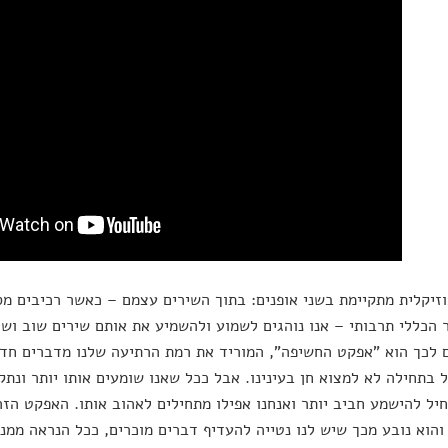
זיקלית מתקיימת בשני אופנים: בתוך השירים עצמם – כאשר רכיבים מס
 הכללי תרבותי – אנו נוהגים לשמוע ולהשמיע את אותם שירים שוב ושוב
 לכך הוא "אפקט החשיפה", המוריד את רמת הרתיעה שלנו מדברים חדש
ל בתחילה לא למצוא חן בעינינו. אבל ככל שאנו שומעים אותו יותר ונתק
יל להישמע חביב יותר ואנחנו אפילו מתחילים לאהוב אותו. האפקט הז
והוא נובע מכך שיש לנו נטייה להעדיף דברים מוכרים, ככל הנראה ממני