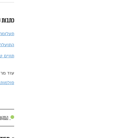
כתבות נ
תעלומת 
התועלת 
תווים ט
עוד מרד
סולמות 
המקור