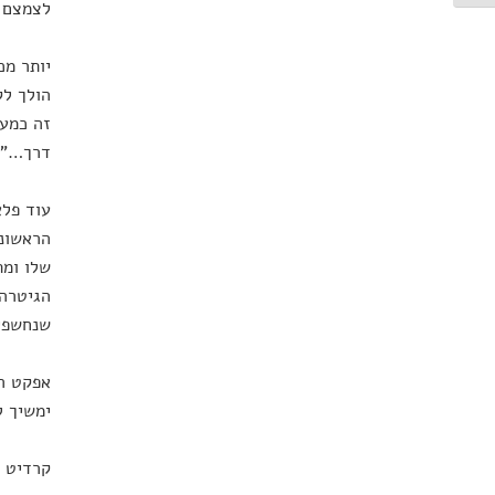
לצמצם 
יותר מכ
הולך לק
זה כמעט
דרך…" כ
עוד פלא
הראשונה
שלו ומת
הגיטרה 
שנחשפים
אפקט הח
ימשיך ל
קרדיט 