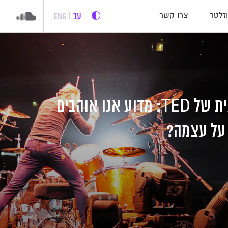
עב
ENG
זלטר
צרו קשר
ההרצאה השבועית של TED: מדוע אנו אוהבים
על עצמה?