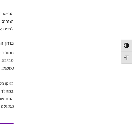
יצורים 
לטפח את
כוחן ה
פעל/כבה ניגודיות גבוהה
מסופר ע
תג גודל גופן
סביבת מ
נשמתו, 
כמקובל 
במהלך ה
התחושה 
מתעלם מ