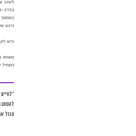
לשוב על
בדרך-כל
הסתתר ב
ניגש אל
היא לקח
מאותו ר
התחיל ל
"לחיים 
להסתגר 
הכול או