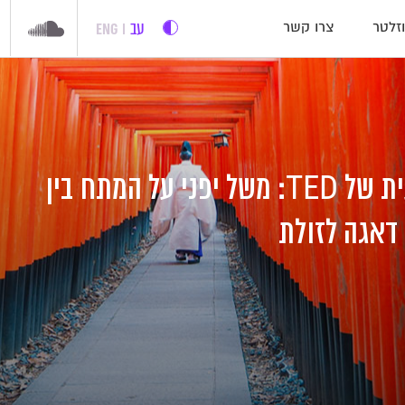
עב
ENG
זלטר
צרו קשר
ההרצאה השבועית של TED: משל יפני על המתח בין
 דאגה לזולת