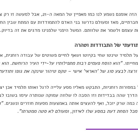
התיאור הזה אומנם נשמע לנו כמו מאפיין של ה
חברתיים, מאז ומעולם נדרשו בני האדם להתמודדות עם המתח שבין החי
 עצמם ולשמר את שלוותם. המשל היפני שלפנינו מדגים את זה בדיוק.
תודעתי של התבודדות וטהרה
ל תלמיד שינטו שחי בקיוטו ושאף לחיים פשוטים של עבודה רוחנית, 
חייתו.
"
הוא הוסח פעמים רבות מתפילותיו על-ידי העיר הרוחשת. הוא 
ורצה לבצע סוג של 'האראי' אישי – טקס טיהור שינקה את גופו ותודעת
במסורות רוחניות, התבקש מאליו מסע עלייה לרגל ואותו תלמיד אכן י
דרך שהה בבדידות וזו הסבה לו שלווה עמוקה שנותרה עימו בשובו לב
כמה שרק יוכל, ואף להעצים אותה באמצעות מסעות חוזרים ונשנים.
"ה
כל הסחת דעת במסע שלו לאיזון, ומעולם לא סטה ממטרתו"
.