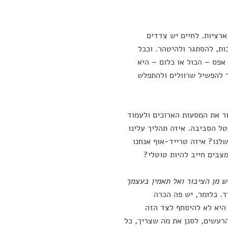
ארציות. לחיים יש צדדים
ות, להסתגר ולהיטהר. וככל
אפס – הכול או כלום – היא
 להפשיל שרוולים ולהתפלש
בור את המסעות הארוכים ולעמוד
ל הסביבה. איזה תהליך עלינו
שלנו? איזה טרייד-אוף אנחנו
צבים חייב להיות טוטלי?
ש מן הציבור ואל תאמין בעצמך
ד. כלומר, יש פה הכרה
 היא לא להיסחף לצד הזה
הרעשים, לסנן את מה שצריך, כל