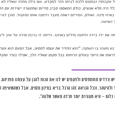
 עקבותיו ובמקום ללכת לביתו חזר למקדש. שם גילה מחזה שאליו לא ה
ל היה מלא אנשים, כולם התאספו סביב מדיום שתקשרה ישירות עם הק
איזו פינה. ואולם, המדיום ראתה מעבר וזימנה אותו מהקהל. מוכן לגרו
 האישה.
ה את ידו בידה ולחשה מילים באוזנו. הייתה זו ברכת תודה על טוב ליב
גע משהו בו השתנה.
"הוא החזיר את עצמו למסעו, אבל הפעם הוא עצר
ראות את היופי בעולם הרוחות בכל מקום שאליו הלך, אפילו בעיר שקוד
יש צדדים מחוספסים ולפעמים יש לנו את הכוח להגן על עצמנו מפניהם.
ולהיטהר. וככל הנראה זהו הרגל בריא במינון מסוים. אבל כשהשאיפה 
 כלום – היא מעוררת יותר חרדה מאשר שלווה".