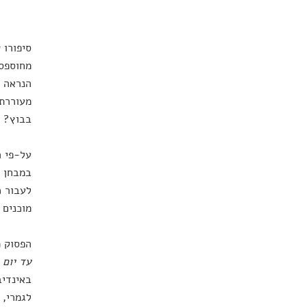
סיפורו 
מחוספסי
הנראה ז
מעוררת 
בבוץ? מ
על-פי ה
במבחן ה
לעבור כ
מוכנים 
הפסוק מ
עד יום 
באינדיב
לגמרי, 