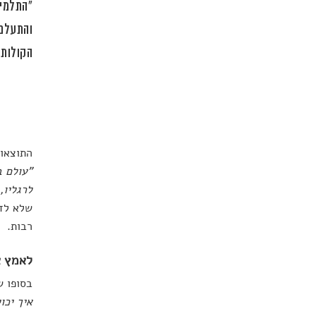
"התלמיד
והתעלם 
הקולות 
התוצאות
"עולם ב
לרגליו,
שלא לדב
רבות.
לאמץ א
בסופו ש
איך יכו