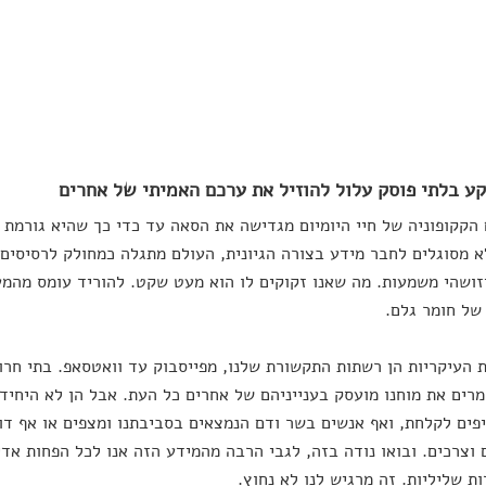
ע בלתי פוסק עלול להוזיל את ערכם האמיתי של אחרים
הקקופוניה של חיי היומיום מגדישה את הסאה עד כדי כך שהיא גורמת 
א מסוגלים לחבר מידע בצורה הגיונית, העולם מתגלה כמחולק לרסיסים 
זושהי משמעות. מה שאנו זקוקים לו הוא מעט שקט. להוריד עומס מהמע
של חומר גלם.
 העיקריות הן רשתות התקשורת שלנו, מפייסבוק עד וואטסאפ. בתי ח
רים את מוחנו מועסק בענייניהם של אחרים כל העת. אבל הן לא היחיד
פים לקלחת, ואף אנשים בשר ודם הנמצאים בסביבתנו ומצפים או אף דור
וצרכים. ובואו נודה בזה, לגבי הרבה מהמידע הזה אנו לכל הפחות אדי
ת שליליות. זה מרגיש לנו לא נחוץ.