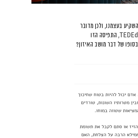
השקיע בעצמנו, ולכן מדובר
במשחק סכום אפס. ואולם, על-פי משל יפני עממי שעובד לאנימציה של TEDEd, התפיסה הזו
סופו של דבר מושב האיזון?
אדם יכול להיות בטוח שחיכוך
בין מטרותיו השונות, טורדים
מציאות שטווה במוחו.
הזיז או סתם לקבל את תשומת
 ממילא הרבה על הצלחת, האם