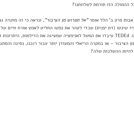
 ההמולה הזו תורמת לשלוותנו?
אבות פרק ב' הלל אומר
"אל תפרוש מן הציבור"
, ונראה כי זה מוקדה ג
ד שינטו (דת יפנית) שכדי לטהר את נפשו החליט לאמץ אורח חיים של
בני אדם. TEDEd עיבדו את המשל לאנימציה שמציגה את הדילמות, היתרו
ן הציבור – או במקרה הריאלי והמעודן יותר עבור רובנו, נסיגה והסתגר
להיות ההשלכות שלה?