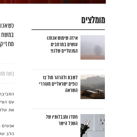
מומלצים
כשאנו 
איזה שימוש אנחנו
מחזיקה
עושים במרחבים
המנטליים שלנו?
בועז מזר
לשבת ולהרהר מול 12
נופים ישראליים מעוררי
השראה
הסביבה 
עם הציב
את שלוו
חסדו ומגבלותיו של
השכל הישר
אנשים מ
הלב שלנ