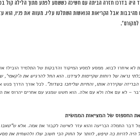
 היה בדרכו חזרה הביתה עם חשיכה כששמע לפתע מתוך הלילה קול בכי 
מהיבבות אבל הקריאות הנואשות השתלטו עליו. מעווה את פניו, הוא ע
למקורם".
 לא איחרו לבוא. ממסע למסע המיקוד והדבקות של התלמיד הובילו אות
לתי נראה של רוחות שקיימות לצידנו. הוא החל להרגיש את ה'קאמי', 
 הבריזה שקיררה אותו, והחיות שליחכו בשדות
"
. לכל אורך הדרך פגש א
ר – לא עם אלה ולא עם אלה. הוא חשש שמגע עם אחרים יהרוס את הט
ת החספוס של המציאות הממשית
ל דבר החמלה הכריעה והוא עזר לאישה לקבור את אמה. אלא ש
"טאבו 
ל היה להיות כה טיפש, לוותר על החוק הכי חשוב שלו ולהשחית את מס