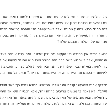
של התלמיד אומנם רוחני למדי, ועם זאת הוא מציף דילמות דווקא מאוד 
ם ולפעמים בכוחנו להגן על עצמנו מפניהם. לא להיחשף, לצמצם מעורב
הו הרגל בריא במינון מסוים. אבל כשהשאיפה הזו הופכת למשחק סכום 
יותר חרדה מאשר שלווה. מה יהיה אם נפגוש צער? מה יקרה אם נצטרך
ה יהא על השלווה והנפש שלנו?
משל היפני אין סתירה בין הקקופוניה ובין שלווה. היה עליו אומנם לע
נטישה, אבל כשהגיע לשם כבר היה במצב שבו הוא מסוגל לשאת את נט
די לחיות באיזון שבין טיפוח שלוותנו ובין הטיית הלב לצורכי הסביבה 
לעשות – הסתגרות והיטהרות, או היטמעות והדדיות? והאם כל אחד מהמ
פרקי אבות שהבאנו קודם אינו שלם. המשפט המלא גורס כך:
"אל תפרו
מותך"
. לא נאמר כי אנשים צריכים לחיות יחד, אלא הפנייה היא אל היחי
ידואליות ובאוטונומיה של האדם, ביכולת שלו להיות בגפו. אך הקריאה
עד המוות. הגדולה היא היכולת לסגל שלווה וטוהר מנטאליים גם בתוך 