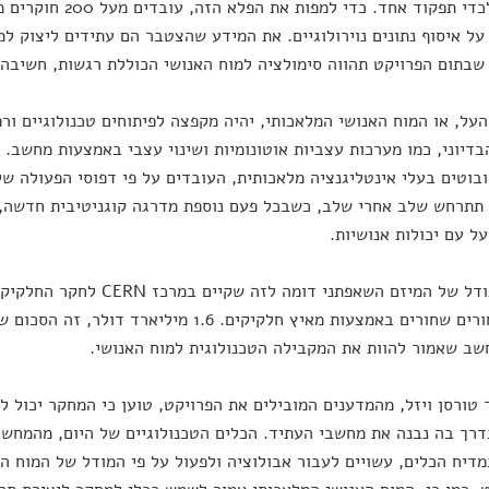
על איסוף נתונים נוירולוגיים. את המידע שהצטבר הם עתידים ליצוק 
שבתום הפרויקט תהווה סימולציה למוח האנושי הכוללת רגשות, חשיבה ו
ל, או המוח האנושי המלאכותי, יהיה מקפצה לפיתוחים טכנולוגיים ורפ
דיוני, כמו מערכות עצביות אוטונומיות ושינוי עצבי באמצעות מחשב. 
בוטים בעלי אינטליגנציה מלאכותית, העובדים על פי דפוסי הפעולה של
תתרחש שלב אחרי שלב, כשבכל פעם נוספת מדרגה קוגניטיבית חדשה, ע
 עם יכולות אנושיות.
סדר הגודל של המיזם השאפתני דומ
ליצור חורים שחורים באמצעות מאיץ חלקיקים. 1.6 
ב שאמור להוות את המקבילה הטכנולוגית למוח האנושי.
 טורסן ויזל, מהמדענים המובילים את הפרויקט, טוען כי המחקר יכול לה
רך בה נבנה את מחשבי העתיד. הכלים הטכנולוגיים של היום, מהמחשב
מדיח הכלים, עשויים לעבור אבולוציה ולפעול על פי המודל של המוח הא