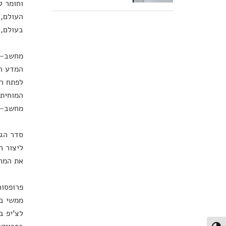
העולם, 
בעולם, 
מחשב-הע
המדע הב
לפתח רו
המוחית 
מחשב-על
את המחש
פרופסור
ממשי בד
לצ'יפ ב