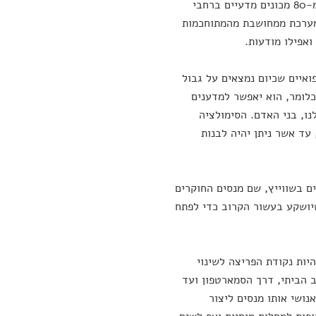
וחומר לכדי תפקוד אחד. כדי למפות את הפלא הזה, עובדים מעל 200 חוקרים מ-80 מכונים מדעיים ברחבי
למערכת ממחושבת מהמתוחכמות
אפילו מודעות.
ואיים שכיום נמצאים על גבול
כלומר, הוא יאפשר למדענים
נו, בני האדם. הסימולציה
ד אשר ניתן יהיה לבנות
ה לזה שקיים במרכז CERN לחקר החלקיקים בשווייץ, שם מנסים החוקרים
מיליארד דולר, זה הסכום שיושקע בעשור הקרוב כדי לפתח
יות נקודת הפריצה לשינוי
 הביתי, דרך הסמארטפון ועד
נושי אותו מנסים ליצור