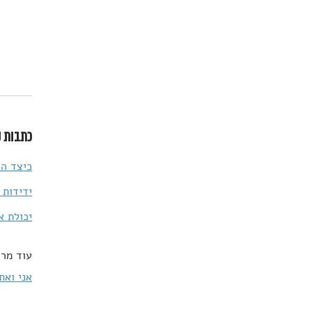
כתבות נ
כיצד הו
ידידות 
יכולת א
עוד מרד
אני ואת