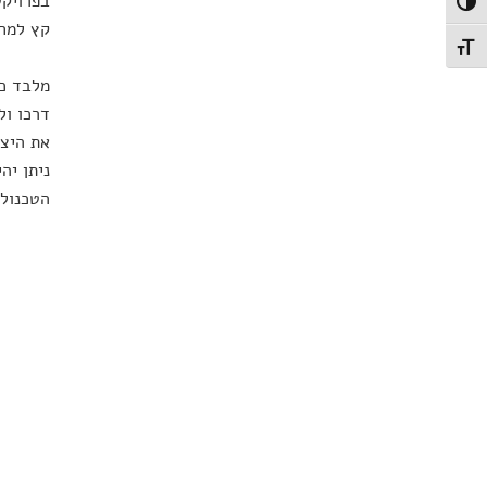
בפרויקט
פעל/כבה ניגודיות גבוהה
קץ למחק
תג גודל גופן
מלבד כל
דרכו ול
את היצי
ניתן יה
הטכנולו