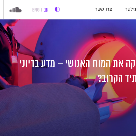
עב
ENG
זלטר
צרו קשר
 את המוח האנושי – מדע בדיוני
יד הקרוב?