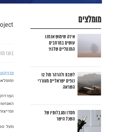
מומלצים
 Brain Project
איזה שימוש אנחנו
עושים במרחבים
המנטליים שלנו?
בועז מזר
פרויקט 
לשבת ולהרהר מול 12
ומופלאה
נופים ישראליים מעוררי
השראה
הפרדוקס
האנושות
ופריצות
חסדו ומגבלותיו של
השכל הישר