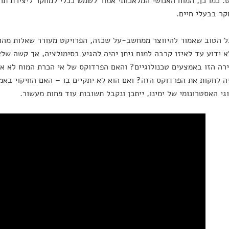
. כמו כן, המוח האנושי המלאכותי אמור לשמש ככלי למחקר ליצירת תרו
ר בבעלי חיים.
 הטוב שאמור להיווצר ממחשב-על שכזה, הפרויקט מעורר שאלות מהות
א ידוע עד לאיזו קרבה למוח ניתן יהיה להגיע בסימולציה, אך קשה של
רה הזו באמצעים טכנולוגיים? והאם הפרדוקס של אי הכרת המוח לא 
יה לחקות את הפרדוקס הזה? ואם הוא לא יתקיים בו – האם החיקוי באמ
גי האסטרונומי של ימינו, ייתכן ונקבל תשובות עוד פחות מעשור.