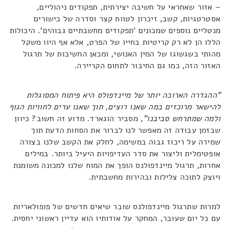
– אזור שאחראי על חשיבה יצירתית, תפקודים ניהוליים,
אסטרטגיות, קשב, זיכרון לטווח קצר וסדרה של כישורים
מנטליים נוספים שמכונים 'תפקודים מחשבתיים גבוהים'. היכולות
הללו הן לא רק קריטיות בחייו של הפרט, אלא אף היוו משקל
מהותי בשגשוגו של המין האנושי, ומכאן החשיבות של תרגול
האזור הזה, כמו גם החיבור לתחום הקריירה.
"ההגדרה הארוכה יותר של מיינדפולס היא פיתוח המסוגלות
להישאר מרוכזים במה שאנו רוצים, תוך שאנו ערים לחוויות הגוף
ולמה שמתרחש סביבנו",
מסביר הוגארד. מדוע זה חשוב? כיוון
שבזמן עבודה זה מאפשר לנו לברור את הסחות הדעת תוך
שמירה על ריכוז גבוה במשימה, לחלק את הקשב שלנו בצורה
אופטימלית וליצור את סדר העדיפויות היעיל ביותר. במילים
אחרות, תרגול מיינדפולנס הופך את המוח שלנו למכונה משומנת
ויוצק לתוכה צלילות ובהירות מחשבתית.
למרות שתרגול מיינדפולנס שובר שיאים חדשים של פופולאריות
עם כל יום שעובר, המחקר על אודותיו הוא עדיין ראשוני יחסית.