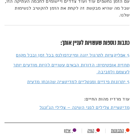
עם הזמן נחשפים עוד ועוד צדדים ויישומים לחכמה העתיקה הזו,
שכל מה שהיא מבקשת זה לקחת את הזמן להקשיב לנשימות
שלנו.
כתבות נוספות שעשויות לעניין אותך:
5 אפליקציות לתרגול יוגה ומיינדפולנס בכל זמן ובכל מקום
תחזית אופטימית: הדורות הבאים עשויים להיות מודעים יותר
לעצמם ולסביבה
5 יתרונות פיזיים ומנטליים למדיטציה שהוכחו מדעית
עוד מרדיו מהות החיים:
מדיטציית צלילים לפני השינה – צלילי הג'ונגל
התבוננות
הוויה
איזון