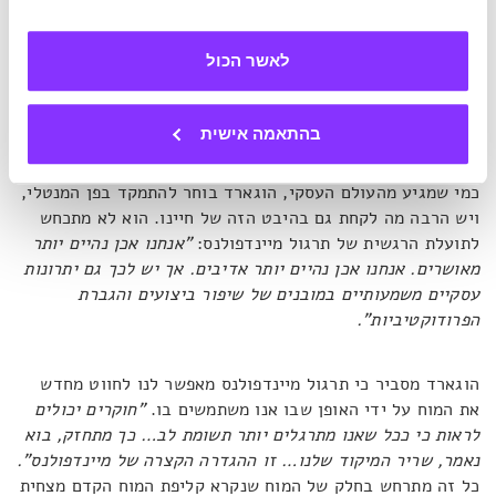
הילוך', שהרי הוכח מדעית כי אחת התוצאות המובהקות של
התרגול היא ירידה במתח הנפשי. אבל הכול שאלה של איפה
לאשר הכול
אנחנו שמים את הפוקוס, תרתי משמע.
שריר תשומת הלב
בהתאמה אישית
כמי שמגיע מהעולם העסקי, הוגארד בוחר להתמקד בפן המנטלי,
ויש הרבה מה לקחת גם בהיבט הזה של חיינו. הוא לא מתכחש
לתועלת הרגשית של תרגול מיינדפולנס:
"אנחנו אכן נהיים יותר
מאושרים. אנחנו אכן נהיים יותר אדיבים. אך יש לכך גם יתרונות
עסקיים משמעותיים במובנים של שיפור ביצועים והגברת
הפרודוקטיביות".
הוגארד מסביר כי תרגול מיינדפולנס מאפשר לנו לחווט מחדש
את המוח על ידי האופן שבו אנו משתמשים בו.
"חוקרים יכולים
לראות כי ככל שאנו מתרגלים יותר תשומת לב… כך מתחזק, בוא
נאמר, שריר המיקוד שלנו… זו ההגדרה הקצרה של מיינדפולנס".
כל זה מתרחש בחלק של המוח שנקרא קליפת המוח הקדם מצחית