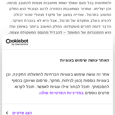
ולתחושות בכל פעם שאלף ואחת מחשבות מנסות להתגנב פנימה.
והן יצליחו. שחרור המחשבות והחזרה לרגע הנוכחי הוא החלק
החשוב בתרגול. שהייה במצב של מיקוד מנטלי טהור יכולה
להגיע בשלב מתקדם של תרגול, אבל היא לא בהכרח העיקר.
הדבר דומה למרים משקולות: החלק החשוב ביותר באימון שלו
הוא ההתנגדות של המשקל – להבדיל מהנפת המשקולת עצמה.
בסופו של דבר, תרגול ההתנגדות נועד לשפר את כושר הנשיאה
של חפצים אמיתיים, אך הדרך לשם עוברת בהכרח בהתמודדות
חוזרת ונשנית עם הרצון לוותר לגוף. וכך קורה גם במיינדפולנס.
שהייה במצב תודעתי נקי לחלוטין ממחשבות משולה להצלחה
האתר עושה שימוש בעוגיות
בהנפת המשקולת, ואילו דחיית המחשבות היא לב לבו של אימון
הכושר למוח – היא ההתנגדות. לבסוף, ההתנגדות היא זו
שמסייעות לשאת את משקל הפעולות הקוגניטיביות שלנו
אתר זה עושה שימוש בעוגיות הכרחיות להפעלתו התקינה, וכן 
בעוגיות נוספות (כגון לניתוח, מחקר, פרסום ושיווק) בכפוף 
להסכמתך. תוכל לבחור אילו עוגיות לאפשר. תוכל לקרוא 
כל ההקדמה הזו נועדה להסביר את הרקע שעליו מתבסס הוגארד
פרטים נוספים 
במדיניות הפרטיות שלנו
.
בטיעון ש
"אנשים חושבים שמיינדפולנס נועד להאט את הקצב…
מיינדפולנס, בטווח הקצר, נועד להאיץ את התהליכים
המחשבתיים שלנו וכך להיות יותר יעילים בכל דבר שאנו
עושים"
. יהיו שיסתייגו מהקביעה שמיינדפולנס לא נועד 'להוריד
הצג פרטים