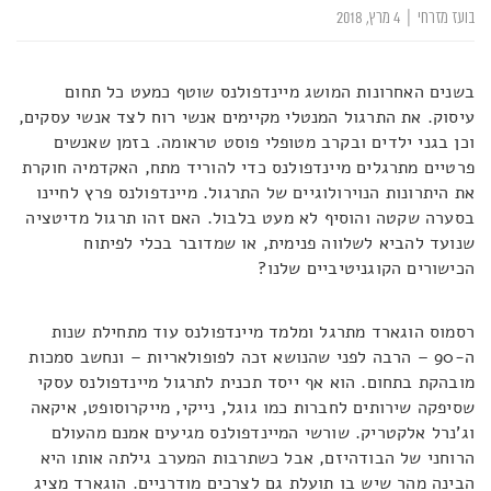
בועז מזרחי
|
4 מרץ, 2018
בשנים האחרונות המושג מיינדפולנס שוטף כמעט כל תחום
עיסוק. את התרגול המנטלי מקיימים אנשי רוח לצד אנשי עסקים,
וכן בגני ילדים ובקרב מטופלי פוסט טראומה. בזמן שאנשים
פרטיים מתרגלים מיינדפולנס כדי להוריד מתח, האקדמיה חוקרת
את היתרונות הנוירולוגיים של התרגול. מיינדפולנס פרץ לחיינו
בסערה שקטה והוסיף לא מעט בלבול. האם זהו תרגול מדיטציה
שנועד להביא לשלווה פנימית, או שמדובר בכלי לפיתוח
הכישורים הקוגניטיביים שלנו?
רסמוס הוגארד מתרגל ומלמד מיינדפולנס עוד מתחילת שנות
ה-90 – הרבה לפני שהנושא זכה לפופולאריות – ונחשב סמכות
מובהקת בתחום. הוא אף ייסד תכנית לתרגול מיינדפולנס עסקי
שסיפקה שירותים לחברות כמו גוגל, נייקי, מייקרוסופט, איקאה
וג'נרל אלקטריק. שורשי המיינדפולנס מגיעים אמנם מהעולם
הרוחני של הבודהיזם, אבל כשתרבות המערב גילתה אותו היא
הבינה מהר שיש בו תועלת גם לצרכים מודרניים. הוגארד מציג