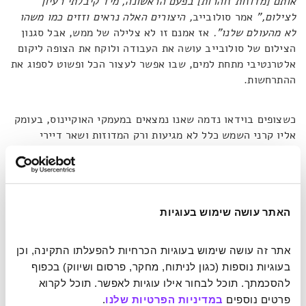
אותם [מדוזות זוהרות] בפעם הראשונה, מיד קיבלתי רעיון
לצילום,"
אמר סולובייב
, היצורים האלה נראים וזזים כמו משהו
לא מהעולם שלנו".
אז אמנם זו לא צלילה של ממש, אבל סגנון
הצילום של סולובייב עושה את העבודה ולוקח את הצופה ליקום
אלטרנטיבי מתחת למים, שבו אפשר לעצור הכל ופשוט לספוג את
ההתרחשות.
כשצופים בוידאו נדמה שאנו נמצאים במעמקי האוקיינוס, בעומק
אליו קרני השמש כלל לא מגיעות ורק המדוזות ושאר דיירי
המצולות מאירים את הסביבה באורם הטבעי (ביולומינסנציה).
אבל למעשה, הוידאו כלל לא צולם בים, אלא באקווריום. ולמרות
הדמיון המופלא לבית הגידול המקורי של היצורים, סולובייב לא
השתמש באף אפקט ויזואלי, אלא פשוט נתן לבעלי החיים להציג
עצמם אל מול המצלמה.
האתר עושה שימוש בעוגיות
אתר זה עושה שימוש בעוגיות הכרחיות להפעלתו התקינה, וכן 
"אני יכול להתבונן ביצורים הללו בלי סוף,"
כותב סולובייב ביחס
בעוגיות נוספות (כגון לניתוח, מחקר, פרסום ושיווק) בכפוף 
לאובייקטים שלו,
"זה כמו יקום חי, תנועות חלקות באופן בלתי
ייאמן, נצח ומדיטציה".
בדבריו הוא מתכוון בדיוק לאותה אווירה
להסכמתך. תוכל לבחור אילו עוגיות לאפשר. תוכל לקרוא 
משכרת חושים, שבכוחה להביא לשלוות נפש ואף לשנות מצב
פרטים נוספים 
במדיניות הפרטיות שלנו
.