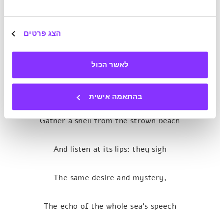
תודעה. מה שמעצים את החוויה עוד יותר הוא קריינות של השיר
The Sea-Limits
של המשורר בן המאה ה-19, דנטה גבריאל
רוזטי, ומנגינת הרקע שמלווה אותו.
הצג פרטים
הטקסט שעוסק בצליל ובדיבור של הים, מהווה חיבור מושלם
לאשר הכול
לאווירה הכללית של המדיטציה התת-ימית. לכן נקנח עם הבית
האחרון מתוך השיר, שאחרי שניקינו את הראש, מותיר אותנו גם
עם משהו לחשוב עליו.
בהתאמה אישית
Gather a shell from the strown beach
And listen at its lips: they sigh
,The same desire and mystery
The echo of the whole sea’s speech