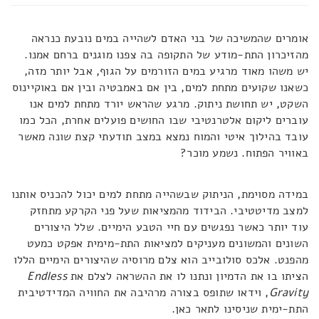
אומרים שהמשיכה של בני האדם לשהייה במים נובעת כנראה
מהזיכרון התת-מודע של התקופה בה צפנו מוגנים ברחם אמנו.
יש משהו מאוד מרגיע במים הזורמים על הגוף, אבל יותר מזה,
כשאנו שקועים מתחת למים, בין אם באמבטיה ובין אם באוקיינוס
השקט, יש תחושת ניתוק. מרגע שהראש יורד מתחת למים אנו
עוברים ליקום אלטרנטיבי שבו החושים פועלים אחרת, הכל כמו
עובד בהילוך איטי והמוח נמצא במצב תודעתי קצת שונה מאשר
באוויר הפתוח. נשמע מוכר?
במידה מסוימת, הניתוק שבשהייה מתחת למים יכול להכניס אותנו
למצב מדיטטיבי. הבידוד מהמציאות שעל פני הקרקע מתחזק
עוד יותר כאשר נפגשים עם חיי הטבע הימיים. שלל היצורים
השונים והמשונים מעניקים למציאות התת-מימית אפקט כמעט
מהפנט. אלכס סולובייב הוא צלם מרוסיה שהיצורים הימיים הללו
הציתו בו את הדמיון ונתנו לו את ההשראה לצלם את
Endless
Gravity
, וידאו שתופס בצורה מרהיבה את החוויה המדידטיבית
התת-ימית שניסינו לתאר כאן.