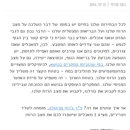
בועז מזרחי
|
15 יוני, 2014
לכל הבחירות שלנו בחיים יש בסופו של דבר השלכה על מצב
הרוח שלנו ועל הבריאות המנטלית שלנו – הדבר נכון גם לגבי
המזון שאנו אוכלים. המדע כבר הוכיח כי קיים קשר בין הגוף
לנפש – שהם שני צדדים לאותו המטבע. לכן, למאכלים שאנו
צורכים, למינונים בהם אנו צורכים ואותם ואפילו לתזמון, יש
השפעה מכרעת על בריאות הגוף, וכתוצאה ישירה, גם על מצב
הרוח שלנו.
כפי שהוכיחו מחקרים בנושא
, לכימיקלים המצויים
במזוןמשפיעים על תהליכים במח – בטווח הקצר זה משליך על
מצב הרוח שלנו. בטווח הארוך – זה משפיע על מידת האושר
הפנימי שלנו. המחקרים העוסקים בנושא הם ההוכחה שבידינו
הכח לקבוע את גורלנו, לקבוע את מצב הרוח שלנו.
אז איך עושים את זה?
ד"ר ג'וזף מרקולה
, מומחה לשלד
ושרירים, מציע 7 מאכלים שישפרו לכם את מצב הרוח: