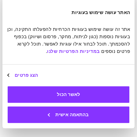
כורכום
האתר עושה שימוש בעוגיות
מכיל פיגמנט שמסייע למנוע מצב רוח ירוד.
אתר זה עושה שימוש בעוגיות הכרחיות להפעלתו התקינה, וכן 
בעוגיות נוספות (כגון לניתוח, מחקר, פרסום ושיווק) בכפוף 
פירות יער
להסכמתך. תוכל לבחור אילו עוגיות לאפשר. תוכל לקרוא 
פרטים נוספים 
במדיניות הפרטיות שלנו
.
עשירים בנוגדי חמצון הפעילים בייצור דופאמין, כימיקל "מצב
הרוח".
הצג פרטים
אומגה 3
לאשר הכול
מהחי, כמו דגי סלמון למשל, חומצת שומן המשחקת תפקיד
בשמירה על רווחה נפשית.
בהתאמה אישית
בתיאבון!