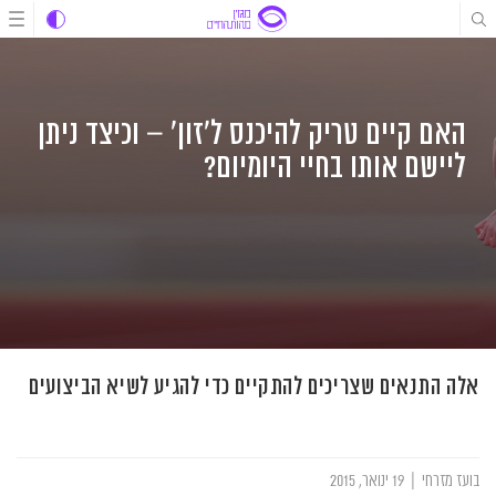
לג
לג
לג
תוכן
תוכן
ניווט
האם קיים טריק להיכנס ל'זון' – וכיצד ניתן
ליישם אותו בחיי היומיום?
אלה התנאים שצריכים להתקיים כדי להגיע לשיא הביצועים
בועז מזרחי
|
19 ינואר, 2015