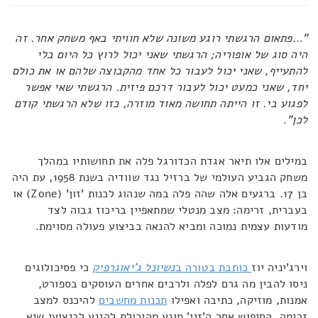
"…פתאום הרגשתי רוגע משונה שלא חוויתי באף משחק אחר. זה
היה סוג של אופוריה; הרגשתי שאני יכול לרוץ כל היום בלי
להתעייף, שאני יכול לעבור כל אחד מהקבוצה שלהם או את כולם
יחד, שאני כמעט יכול לעבור דרכם פיזית. הרגשתי שאי אפשר
לפגוע בי. זו הייתה תחושה מאוד מוזרה, כזו שלא הרגשתי קודם
לכן".
במילים אלו תיאר אגדת הכדורגל פלה את תחושותיו במהלך
משחק הגביע העולמי של ברזיל נגד שוודיה בשנת 1958, עת היה
בן 17. ברגעים אלה שהה פלה במה שנהוג לכנות 'זון' (Zone) או
בעברית, זרימה: מצב מנטלי שמתאפיין בריכוז גבוה לצד
מודעות עצמית נמוכה ומביא להנאה בביצוע פעולה מסוימת.
וירג'יניה יוז
כותבת בטורה ב
נשיונל ג'יאוגרפיק
כי פסיכולוגים
ניסו להבין מה גרם לפלה ולרבים אחרים העוסקים בספורט,
אמנות, מוזיקה, כתיבה ואפילו
תכנות מחשבים
להיכנס למצב
זרימה. החיפוש אחר ה'זון' מונע מהיכולת להגיע לביצועי שיא