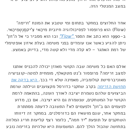
במצב המנטלי הזה.
אחד החלוצים במחקר בתחום ומי שטבע את המונח 'זרימה'
(Flow) הוא פרופסור לפסיכולוגיה חיובית מיהַאי צִ'יקסֶנְטְמִיהַאי.
ב-1990 הוא כתב את הספר
"Flow
"
ובו הוא מסביר כי אל ה'זון'
ניתן להגיע כאשר אנו עומדים בפני משימה בעלת איזון אופטימלי
של רמת האתגר – לא קלה מדי ולא קשה מדי, בדיוק באמצע.
אולם האם כל משימה שבה הקושי מאוזן יכולה להכניס אותנו
למצב זרימה? פרופסור ג'נט מטקאלף, מומחית למטה-קוגניציה
מאוניברסיטת קולומביה, מאמינה שלא די בכך.
היא בדקה את
תחושת הזרימה
בקרב שחקני כדורסל מקצוענים וגילתה שרמת
הביצועים שלהם נשמרת יציבה לאורך העונה, בהתאמה לרמת
הקושי של המשחקים, שנשמרת גם היא יציבה. אם כן, מדוע
לפעמים הם ב'זון' ולפעמים לא? התשובה לדעתה מסתתרת
במחקר אחר, שגם מושאיו הם כדורסלנים. במחקר זה דיווחו
השחקנים על תופעת "יד חמה", כלומר רצף קליעות חריג המלווה
בתחושה שהכול הולך להם. המשמעות היא שלהיות בזרימה נובע