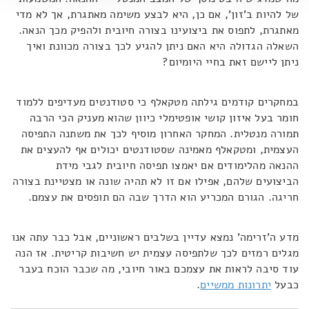
של להיות ב'זון', אם כן, היא לבצע משימה מאתגרת, אך לא מדי
מאתגרת, לתפוס את ביצועינו בצורה חיובית ולהפיק מכך הנאה.
השאלה הגדולה היא האם ניתן להגיע לכך בצורה מכוונת ואיך
ניתן ליישם זאת בחיי היומיום?
במחקרים קודמים גילתה מטקאלף כי סטודנטים מעדיפים ללמוד
חומר בעל איזון קושי אופטימלי כיוון שהוא מעניק הכי הרבה
תמורה מנטלית. המחקר האחרון מוסיף לכך את משתנה התפיסה
העצמית, ומטקאלף מאמינה שסטודנטים יכולים אף להעצים את
ההנאה מהלימודים אם יאמצו תפיסה חיובית לגבי מידת
הביצועים שלהם, אפילו אם זו לא תהיה שונה או מצטיינת בצורה
חריגה. הגורם המכריע הוא הדרך שבה הם תופסים את עצמם.
מדע ה'זרימה' נמצא עדיין בשלבים ראשוניים, אבל כבר עתה אנו
מגלים רמזים לכך שלתפיסה עצמית יש חשיבות קריטית. אז הנה
עוד סיבה לראות את עצמכם באור חיובי, מה שכבר הוכח בעבר
כבעל
יתרונות ממשיים
.