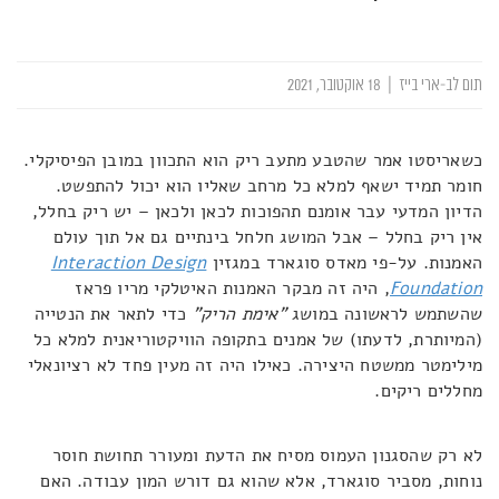
תום לב-ארי בייז
|
18 אוקטובר, 2021
כשאריסטו אמר שהטבע מתעב ריק הוא התכוון במובן הפיסיקלי.
חומר תמיד ישאף למלא כל מרחב שאליו הוא יכול להתפשט.
הדיון המדעי עבר אומנם תהפוכות לכאן ולכאן – יש ריק בחלל,
אין ריק בחלל – אבל המושג חלחל בינתיים גם אל תוך עולם
האמנות. על-פי מאדס סוגארד במגזין
Interaction Design
Foundation
, היה זה מבקר האמנות האיטלקי מריו פראז
שהשתמש לראשונה במושג
"אימת הריק"
כדי לתאר את הנטייה
(המיותרת, לדעתו) של אמנים בתקופה הוויקטוריאנית למלא כל
מילימטר ממשטח היצירה. כאילו היה זה מעין פחד לא רציונאלי
מחללים ריקים.
לא רק שהסגנון העמוס מסיח את הדעת ומעורר תחושת חוסר
נוחות, מסביר סוגארד, אלא שהוא גם דורש המון עבודה. האם