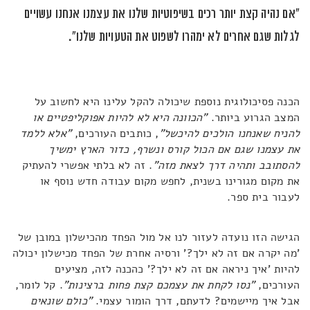
"אם נהיה קצת יותר רכים בשיפוטיות שלנו את עצמנו אנחנו עשויים
לגלות שגם אחרים לא ימהרו לשפוט את הטעויות שלנו".
הכנה פסיכולוגית נוספת שיכולה להקל עלינו היא לחשוב על
המצב הגרוע ביותר.
"הכוונה היא לא להיות אפוקליפטיים או
להניח שאנחנו הולכים להיכשל"
, כותבים העורכים,
"אלא ללמד
את עצמנו שגם אם הכול קורס ונשרף, כדור הארץ ימשיך
להסתובב ותהיה דרך לצאת מזה"
. זה לא בלתי אפשרי להעתיק
את מקום מגורינו בשנית, לחפש מקום עבודה חדש נוסף או
לעבור בית ספר.
הגישה הזו נועדה לעזור לנו אל מול הפחד מהכישלון במובן של
'מה יקרה אם זה לא ילך?' ורסיה אחרת של הפחד מכישלון יכולה
להיות 'איך ניראה אם זה לא ילך?' כהכנה לזה, מציעים
העורכים,
"נסו לקחת את עצמכם קצת פחות ברצינות"
. קל לומר,
אבל איך מיישמים? לדעתם, דרך הומור עצמי.
"כולם שונאים