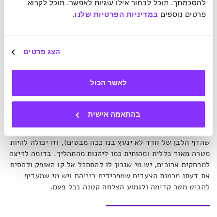
יותר, כך יעלה הסיכוי שנוכל להתמודד עם הגורם המשמעותי.
להסכמתך. תוכל לבחור אילו עוגיות לאפשר. תוכל לקרוא 
האם זה החשש להיכשל? ואם כן, בעיני עצמי או בעיני אחרים?
פרטים נוספים 
במדיניות הפרטיות שלנו
.
האם זה החשש לבחור לא נכון? או אולי מחזרה על טעויות עבר?
לפעמים עצם ההבנה תגלה לנו שהפתרון כבר נמצא בידינו או
שהמניעים לפחד הם לא באמת אקטואליים. כך או אחרת, משניתן
הצג פרטים
לפחד שלנו כותרת ברורה יותר מאשר "התחלה חדשה", נוכל
לנהל שיח לגביו והוא כבר יהפוך למאיים פחות.
לאשר הכול
הרעיון השני שמוצע בכתבה הוא הצבת מטרות. באופן מפתיע,
שני הקצוות של אותה סקאלה עשויים להתאים כאן: זה יכול
בהתאמה אישית
להיות משהו קטן, ספציפי וקל לביצוע שממנו אנחנו יכולים
להתחיל, כמו למשל עמוד שער לעבודה שעלינו להגיש (ורק
שהדף הלבן של וורד לא ינעץ בנו ככה מבטים), וזו יכולה להיות
מטרה מאוד כללית ומהותית כמו ליהנות מהתהליך. בדומה לריצה
למרחקים ארוכים, יש מי שנכון לו להסתכל אל קו האופק ולהסיח
את דעתו מכמות הצעדים שמפרידים ביניהם ויש מי שמעדיף
להביט מטר קדימה ולגמוע הצלחה קטנה בכל פעם.