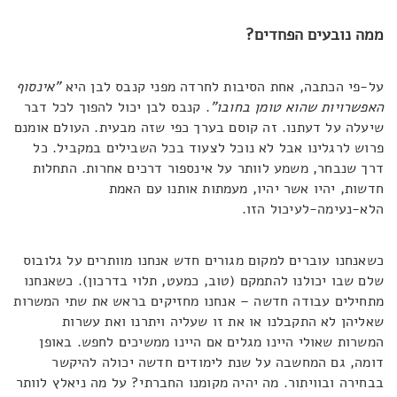
ממה נובעים הפחדים?
על-פי הכתבה, אחת הסיבות לחרדה מפני קנבס לבן היא
"אינסוף
האפשרויות שהוא טומן בחובו"
. קנבס לבן יכול להפוך לכל דבר
שיעלה על דעתנו. זה קוסם בערך כפי שזה מבעית. העולם אומנם
פרוש לרגלינו אבל לא נוכל לצעוד בכל השבילים במקביל. כל
דרך שנבחר, משמע לוותר על אינספור דרכים אחרות. התחלות
חדשות, יהיו אשר יהיו, מעמתות אותנו עם האמת
הלא-נעימה-לעיכול הזו.
כשאנחנו עוברים למקום מגורים חדש אנחנו מוותרים על גלובוס
שלם שבו יכולנו להתמקם (טוב, כמעט, תלוי בדרכון). כשאנחנו
מתחילים עבודה חדשה – אנחנו מחזיקים בראש את שתי המשרות
שאליהן לא התקבלנו או את זו שעליה ויתרנו ואת עשרות
המשרות שאולי היינו מגלים אם היינו ממשיכים לחפש. באופן
דומה, גם המחשבה על שנת לימודים חדשה יכולה להיקשר
בבחירה ובוויתור. מה יהיה מקומנו החברתי? על מה ניאלץ לוותר