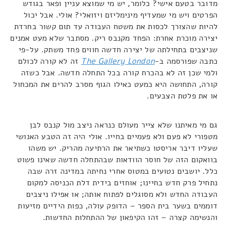
מדובר בטעם אישי? כלומר, יש מי שמוצא עניין ופאר בגודש
הפרטים ויש מי שמעדיף מינימליזם ויזואלי? אולי. אבל יכול
להיות שהצורך לכסות את משטח העבודה עד תום קשור בחרדת
יצירה מוכרת אחרת: הפחד מקנבס ריק. מסתבר שלא מעט אמנים
שניצבים בתחילתה של יצירה חדשה חווים פחד משתק. על-פי
כתבה שפורסמה ב-
The Gallery London
זה לא קורה לכולם
ולמי שכן זה לא בהכרח קורה בכל התחלה חדשה. אבל כשזה
קורה, התחושה היא כמעט כאילו הגוף מסרב להרים את המכחול
או את פלטת הצבעים.
גם מי מאיתנו שלא צייר מעולם כנראה ניצב מול קנבס לבן
מטפורי לא פעם ולא פעמיים בחייו. אולי היה זה הטבע האנושי
שעליו דיבר אריסטו כשתיאר את הרתיעה מהריק. יש משהו
בוואקום הזה של חוסר הוודאות שבהתחלה חדשה שאינו פשוט
כלל. יושבים נטועים במטוס אחרי נחיתה במדינה זרה שבה
נתחיל פרק חדש בחיינו; אוחזים בידית דלת הכניסה למקום
העבודה החדש ולא מסוגלים לפתוח אותה; או אפילו ניצבים
דוממים בשער בית הספר – הדופק עולה, כפות הידיים מזיעות
והנשימה קצרה – זהו הקיפאון של ההתחלות החדשות.