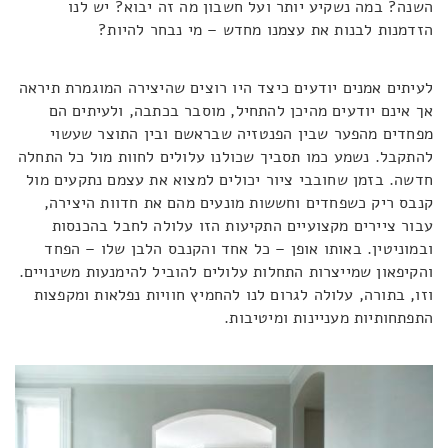
השנה? במה נשקיע יותר ועל חשבון מה זה יבוא? יש לנו
הזדמנות לבנות את עצמנו מחדש – מי נבחר להיות?
לעיתים אמנים יודעים כיצד היו רוצים שהיצירה המוגמרת תיראה
אך אינם יודעים מהיכן להתחיל, מוסבר בכתבה, ולעיתים הם
מפחדים מהפער שבין הפנטזיה שבראשם ובין התוצר שעשוי
להתקבל. נשמע כמו תסביך שכולנו עלולים לחוות מול כל התחלה
חדשה. בזמן שחובבי ציור יכולים למצוא את עצמם נתקעים מול
קנבס ריק כשפחדים וחששות מונעים מהם את חדוות היצירה,
עבור ציירים מקצועיים התקיעות הזו עלולה לחבל בהכנסות
ובמוניטין. באותו אופן – כל אחד והקנבס הלבן שלו – הפחד
והקיפאון שמייצרות התחלות עלולים להוביל להימנעות משינויים.
וזו, בתורה, עלולה לגרום לנו להחמיץ חוויות נפלאות ומקפצות
התפתחותיות מעניינות ומיטיבות.