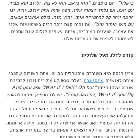
כישלון"
, הם כותבים,
"הוא כואב, הוא לא נוח, ולרוב הוא מביך.
עם זאת, אם נלמד לצחוק עליו, ויפה שעה אחת קודם, יהיה לנו
הרבה יותר קל להתמודד איתו. וחוץ מזה, כולם אוהבים אנשים
עם חוש הומור טוב"
. אם נהיה קצת יותר רכים בשיפוטיות שלנו
את עצמנו, טוענים העורכים, אנחנו עשויים לגלות שגם אחרים
לא ימהרו לשפוט את הטעויות שלנו.
קודם לדלג מעל שלולית
ארין הנסון היא משוררת אוסטרלית בת 21. אחת השורות שהפכו
אותה לאושיית
אינסטגרם
בעלת 67,800 עוקבים (נכון לכתיבת
שורות אלה) הייתה
"And you ask 'What if I fall?' Oh but
my darling, What if you fly?"
. יש לנו מספיק סיבות להאמין
שההתמודדות מול התחלות חדשות מתנהגת כמו שריר. שככל
שנתאמן כך נשתפר ושאם אנחנו לא בכושר כדאי להתחיל בקטן
ולהעלות את העצימות בהדרגה. לחוש גם את חוויית הנפילה וגם
את חוויית המעוף. ואם אפשר אז שזה יהיה במסגרת שהיא חממת
התנסות. אנחנו הרי לא יוצאים להתאמן בריצה בתחרות ארצית,
אלא ברחוב או בחדר הכושר השכונתי.