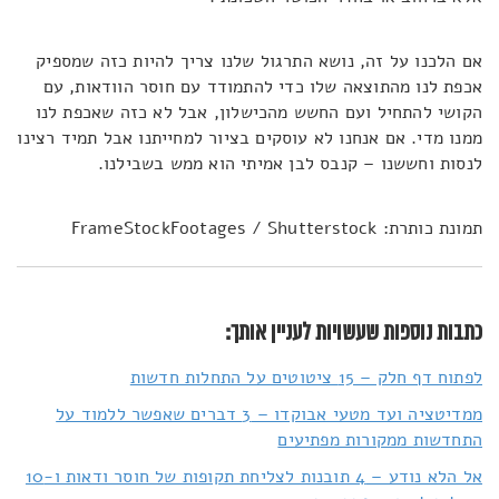
אם הלכנו על זה, נושא התרגול שלנו צריך להיות כזה שמספיק
אכפת לנו מהתוצאה שלו כדי להתמודד עם חוסר הוודאות, עם
הקושי להתחיל ועם החשש מהכישלון, אבל לא כזה שאכפת לנו
ממנו מדי. אם אנחנו לא עוסקים בציור למחייתנו אבל תמיד רצינו
לנסות וחששנו – קנבס לבן אמיתי הוא ממש בשבילנו.
תמונת כותרת: FrameStockFootages / Shutterstock
כתבות נוספות שעשויות לעניין אותך:
לפתוח דף חלק – 15 ציטוטים על התחלות חדשות
ממדיטציה ועד מטעי אבוקדו – 3 דברים שאפשר ללמוד על
התחדשות ממקורות מפתיעים
אל הלא נודע – 4 תובנות לצליחת תקופות של חוסר ודאות ו-10