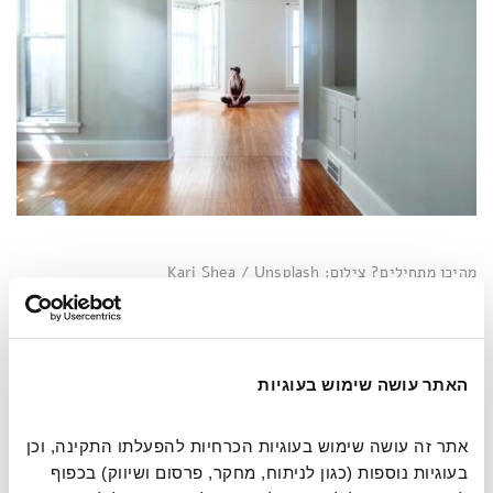
מהיכן מתחילים? צילום: Kari Shea / Unsplash
אימון כושר למוח
האתר עושה שימוש בעוגיות
בכתבה שפורסמה במגזין
Power of positivity
טוענים
העורכים כי מעבר לחשיבה חיובית ומעודדת יש עוד לא מעט
אתר זה עושה שימוש בעוגיות הכרחיות להפעלתו התקינה, וכן 
שאפשר לעשות כדי לצלוח התחלות חדשות. הטיפ הראשון שלהם
הוא להבין מהו שורש הפחד. ככל שההבנה הזו תהיה ניואנסית
בעוגיות נוספות (כגון לניתוח, מחקר, פרסום ושיווק) בכפוף 