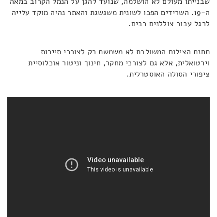
שבנייתו מעולם לא הושלמה, שנועד להגן על הנמל הקרוב במאה
ה-19. השרידים הפכו לשונית משגשגת והאתר נהיה מוקד עלייה
לרגל עבור צוללנים רבים.
תחנת הצילום המשולבת לא משמשת רק לצורכי תיירות
וירטואלית, אלא גם לצורכי מחקר, חינוך וניטור אוכלוסיית
ציפורי הסולה האוסטרלית.