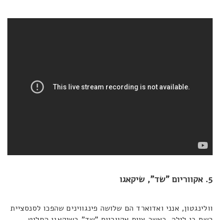
5. אקווריום "שד", שיקאגו
וולינגטון, אנני ואדוארד הם שלושה פינגווינים שהפכו לסנסציית
רשת בן לילה, כאשר צוות אקווריום "שד" בשיקאגו החליט