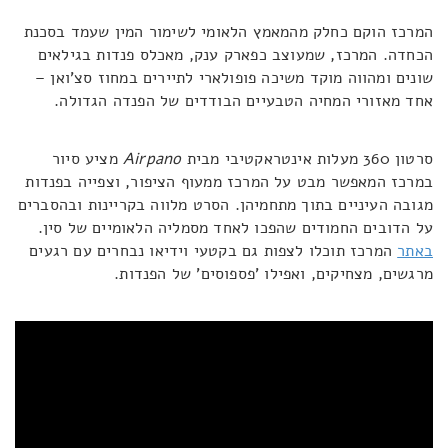
המרכז הוקם כחלק מהמאמץ הלאומי לשימור המין שעמד בסכנת
הכחדה. המרכז, שמעוצב כפארק ענק, מאכלס פנדות בגילאים
שונים ומהווה מוקד משיכה פופולארי לתיירים במחוז סצ'ואן –
אחד מאזורי המחיה הטבעיים הבודדים של הפנדה הגדולה.
סרטון 360 מעלות אינטראקטיבי מבית
Airpano
מציע סיור
במרכז המאפשר מבט על המרכז ממעוף הציפור, וצפייה בפנדות
מגובה העיניים בתוך מתחמיהן. הסרט מלווה בקריינות ובהסברים
על הדובים החמודים שהפכו לאחד מסמליה הלאומיים של סין.
באתר
המרכז תוכלו לצפות גם בקטעי וידיאו נבחרים עם רגעים
מרגשים, מצחיקים, ואפילו 'פספוסים' של הפנדות.