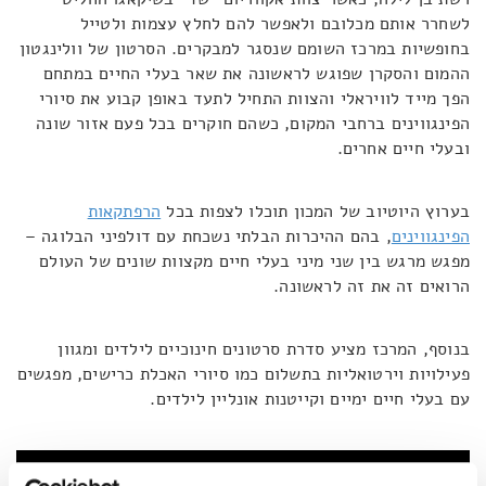
לשחרר אותם מכלובם ולאפשר להם לחלץ עצמות ולטייל
בחופשיות במרכז השומם שנסגר למבקרים. הסרטון של וולינגטון
ההמום והסקרן שפוגש לראשונה את שאר בעלי החיים במתחם
הפך מייד לוויראלי והצוות התחיל לתעד באופן קבוע את סיורי
הפינגווינים ברחבי המקום, כשהם חוקרים בכל פעם אזור שונה
ובעלי חיים אחרים.
בערוץ היוטיוב של המכון תוכלו לצפות בכל
הרפתקאות
הפינגווינים
, בהם ההיכרות הבלתי נשכחת עם דולפיני הבלוגה –
מפגש מרגש בין שני מיני בעלי חיים מקצוות שונים של העולם
הרואים זה את זה לראשונה.
בנוסף, המרכז מציע סדרת סרטונים חינוכיים לילדים ומגוון
פעילויות וירטואליות בתשלום כמו סיורי האכלת כרישים, מפגשים
עם בעלי חיים ימיים וקייטנות אונליין לילדים.