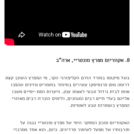
8. אקווריום מפרץ מונטריי, ארה"ב
בשל מיקומו במורד הזרם הקליפורני הקר, מי המפרץ השוכן קצת
דרומה מסן פרנסיסקו עשירים במיוחד בחומרים מזינים שהפכו
אותו לבית גידול טבעי לאצות ענק. היערות התת-ימיים משכו
אליהם בעלי חיים רבים ומגוונים, ולימים הוכרזו רבים מאזורי
המפרץ כשמורות טבע לאומיות.
האקווריום ומכון המחקר הימי של מפרץ מונטריי נבנה על
חורבותיו של מפעל לשימור סרדינים. כיום, הוא אחד ממרכזי