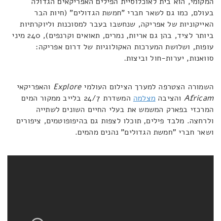
המקומי, הוא בית לאוכלוסיית הפילים האפריקאים הגדולה
בעולם, כמו גם לשאר חברי "חמשת הגדולים" (חיות הבר
האייקוניות של אפריקה, שנחשבו בעבר למסוכנות וליוקרתיות
ביותר לציד, בהן גם אריות, נמרים, תאואים וקרנפים), 240 מיני
עופות, ושלושת המערכות האקולוגיות של דרום אפריקה:
סוואנות, יערות-חול וביצות.
השמורה הצטרפה למערך הצילום העולמי
Explore
והאפריקאי
Africam
והציבה
מצלמה
המשדרת 24/7 בלייב ממקור המים
המרכזי בפארק המשמש את בעלי החיים השונים לשתייה
ולרחצה. מלבד פילים, תוכלו לצפות גם בהיפופוטמים, ציפורים
ושאר חברי "חמשת הגדולים" נהנים מהמים.