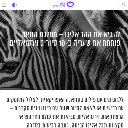
לג
לג
לג
תוכן
תוכן
ניווט
להביא את ההר אלינו – ממלכת החיות
פותחת את שעריה ב-10 סיורים וירטואליים
ללגום מים עם פילים בסוואנה האפריקאית, לצלול למעמקים
עם כרישים או לצאת לסיור שטח עם פינגווינים סקרנים –
הרפתקאות וירטואליות מביאות את עולם החי הפראי
מקצוות תבל אלינו הביתה. כתבה רביעית בסדרה.