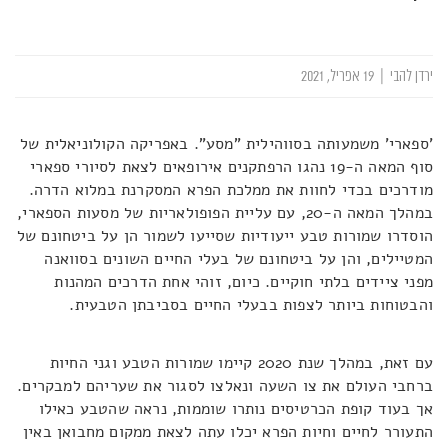
ירדן להבי
|
19 אפריל, 2021
'ספארי' משמעותה בסווהילית "מסע". באפריקה הקולוניאלית של
סוף המאה ה-19 נהגו הרפתקנים אירופאים לצאת לסיורי ספארי
מודרכים בכדי לחוות את ממלכת הפרא המסקרנת במלוא הדרה.
במהלך המאה ה-20, עם עליית הפופולאריות של מסעות הספארי,
הוסדרו שמורות טבע ייעודיות שסייעו לשמור הן על ביטחונם של
המטיילים, והן על ביטחונם של בעלי החיים השונים בסוואנה
מפני ציידים בלתי חוקיים. כיום, זוהי אחת הדרכים המהנות
והבטוחות ביותר לצפות בבעלי החיים בסביבתן הטבעית.
עם זאת, במהלך שנת 2020 קיימו שמורות הטבע וגני החיות
ברחבי העולם את צו השעה ונאלצו לסגור את שעריהם למבקרים.
אך בעוד קופת הכרטיסים נותרו שוממות, נראה שהטבע כאילו
התעורר לחיים וחיות הפרא יכלו עתה לצאת ממקום מחבואן באין