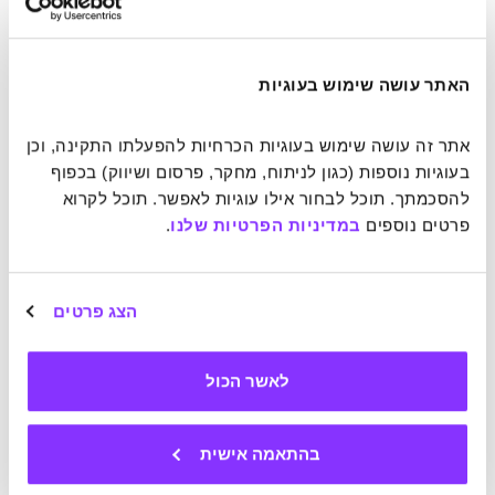
האתר עושה שימוש בעוגיות
אתר זה עושה שימוש בעוגיות הכרחיות להפעלתו התקינה, וכן 
בעוגיות נוספות (כגון לניתוח, מחקר, פרסום ושיווק) בכפוף 
להסכמתך. תוכל לבחור אילו עוגיות לאפשר. תוכל לקרוא 
פרטים נוספים 
במדיניות הפרטיות שלנו
.
הצג פרטים
6. גן החיות ופארק הספארי של סן-דייגו
לאשר הכול
גן החיות של סן דייגו בקליפורניה הוא בין גני החיות המפורסמים
והאהובים בעולם. הגן, שמכיל יותר מ-800 מיני בעלי חיים
שונים, אינו זר לעולם הווירטואלי והוא מככב
בסרטון הראשון
בהתאמה אישית
שהועלה אי פעם ליוטיוב
.
באתר
גן החיות ניתן למצוא 13 מצלמות
המשדרות בשידור חי מכלוביהם של נמרים, ג'ירפות, קואלות,