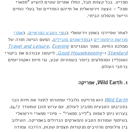
מפריע. בכל קצוות תבל, החלו אתרים שונים להציע "ספארי
ספה" – הצצה וירטואלית אל חייהם הסודיים של בעלי החיים
היישר מהסלון הביתי.
לאחר שסיירנו באופן וירטואלי ב
נופי הטבע הפראיים
, ב
אתרי
מורשת היסטוריים
ו
במוזיאונים מובילים
, הפעם הגיעה תורה של
ממלכת החיות. מתוך המגזינים
Evening
,
Travel and Leisure
Standard
ו-
Good Housekeeping
,
ליקטנו עבורכם את ביקורי
האונליין המומלצים ביותר בשמורות טבע, גני חיות ואקווריומים
ברחבי העולם.
1. Wild Earth
, אפריקה
Wild Earth
הוא פרויקט גלובלי שמטרתו לתעד את חיות הבר
בסביבתן הטבעית מסביב לעולם, עם ערוץ תוכן שמשדר 24/7.
בערוץ ניתן לצפות ב"לייב ספארי" – סיורי ספארי וירטואלי
בשיתוף שמורות הטבע והפארקים הגדולים באפריקה. השילוב
בין צילומים מרהיבים מנקודות תצפית שונות, הדרכה צמודה