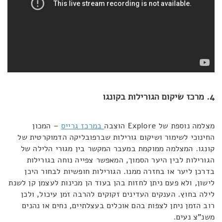
4. מרכז שיקום הגורילות בקונגו
מצלמה נוספת של Explore הוצבה
במרכז גרייס
– המכון
החינוכי לשימור ושיקום גורילות שברפובליקה הדמוקרטית של
קונגו. המצלמה ממוקמת במעבר המקשר בין מגורי הלילה של
הגורילות לבין היער הסמוך, המאפשר צפייה נוחה בגורילות
בדרכן ליער או בחזרה ממנו. הגורילות חופשיות לבחור היכן
לישון, ולא פעם ניתן לחזות בהן בעוד הן מכינות לעצמן קן לשנת
לילה בחוץ. הענקים העדינים זקוקים להרבה זמן עיכול, ולכן
רוב הזמן ניתן לצפות בהם אוכלים בעצלתיים, נחים או נהנים
משנ"צ נעים.