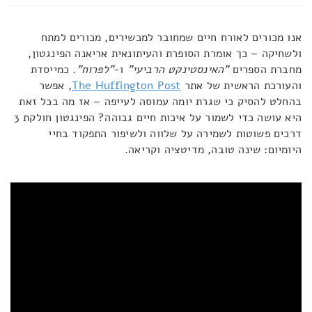
אנו מכורים לאורח חיים שמחובר למכשירים, מכורים למתח
ולשחיקה – כך אומרת הסופרת והעיתונאית אריאנה הפינגטון,
מחברת הספרים
"האינסטינקט הרביעי"
ו-
"לפרוח"
. כמייסדת
והעורכת הראשית של אתר
The Huffington Post
, אפשר
בהחלט להסיק כי שגרת יומה עמוסה לעייפה – אז מה בכל זאת
היא עושה כדי לשמור על איכות חיים גבוהה? הפינגטון חולקת 3
דרכים פשוטות לשמירה על שלווה ולשיפור התפקוד בחיי
היומיום: שינה טובה, מדיטציה וקריאה.