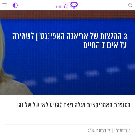
לג
לג
לג
תוכן
תוכן
ניווט
3 המלצות של אריאנה האפינגטון לשמירה
על איכות החיים
הסופרת האמריקאית מגלה כיצד להגיע לאי של שלווה
בועז מזרחי
|
17 דצמבר, 2014