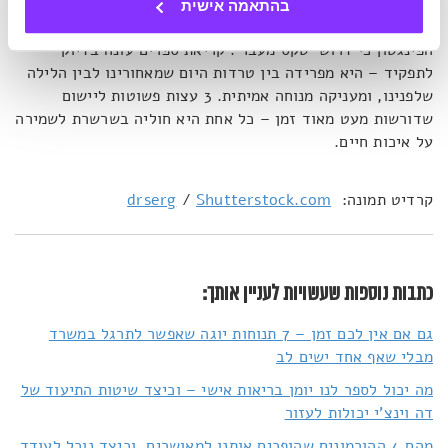
שלוות נפש, אותה משיגים באמצעות מדיטציה. בנוסף, כדי
בהתאמה אישית
לעבור משגרת היומיום לתודעת מנוחה בצורה הכי נכונה, אומרת
הפינגטון כי דרוש 'טקס מעבר'. קריאת ספרים עונה בדיוק
לתפקיד – היא מפרידה בין טרדות היום שמאחורינו לבין הלילה
שלפנינו, ומעניקה מנוחה אמיתית. 3 עצות פשוטות ליישום
שדורשות מעט מאוד זמן – כל אחת היא חוליה בשרשרת לשמירה
על איכות חיים.
קרדיט תמונה:
Shutterstock.com
/
drserg
כתבות נוספות שעשויות לעניין אותך:
גם אם אין לכם זמן – 7 תנוחות יוגה שאפשר לתרגל במשרד
מבלי שאף אחד ישים לב
מה יכול לספר לנו יומן בריאות אישי – וכיצד שיטות התיעוד של
דה וינצ'י יכולות לעזור
מהם 4 ההורמונים שהופכים אותנו למאושרים, וכיצד נוכל לעודד