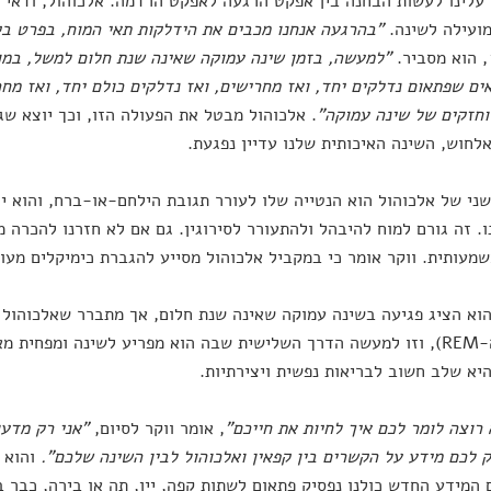
עלינו לעשות הבחנה בין אפקט הרגעה לאפקט הרדמה. אלכוהול, ודאי ה
ועילה לשינה.
"בהרגעה אנחנו מכבים את הידלקות תאי המוח, בפרט בקל
, הוא מסביר.
"למעשה, בזמן שינה עמוקה שאינה שנת חלום למשל, במו
ים שפתאום נדלקים יחד, ואז מחרישים, ואז נדלקים כולם יחד, ואז מחרי
וחזקים של שינה עמוקה"
. אלכוהול מבטל את הפעולה הזו, וכך יוצא שג
אלחוש, השינה האיכותית שלנו עדיין נפגעת.
שני של אלכוהול הוא הנטייה שלו לעורר תגובת הילחם-או-ברח, והוא י
. זה גורם למוח להיבהל ולהתעורר לסירוגין. גם אם לא חזרנו להכרה 
מעותית. ווקר אומר כי במקביל אלכוהול מסייע להגברת כימיקלים מעו
וא הציג פגיעה בשינה עמוקה שאינה שנת חלום, אך מתברר שאלכוהול 
(שלב ה-REM), וזו למעשה הדרך השלישית שבה הוא מפריע לשינה ומפחית 
יא שלב חשוב לבריאות נפשית ויצירתיות.
 רוצה לומר לכם איך לחיות את חייכם"
, אומר ווקר לסיום,
"אני רק מדען
 לכם מידע על הקשרים בין קפאין ואלכוהול לבין השינה שלכם".
והוא 
המידע החדש כולנו נפסיק פתאום לשתות קפה, יין, תה או בירה, כבר 