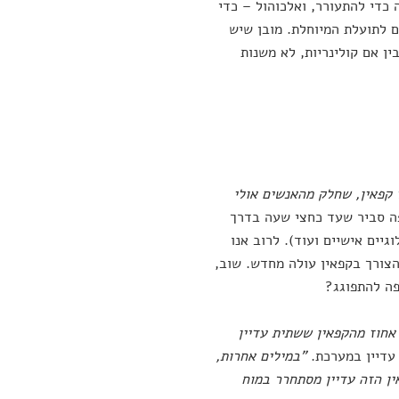
כדי להתעורר, ואלכוהול – כדי
 לתועלת המיוחלת. מובן שיש
ן אם קולינריות, לא משנות
 קפאין, שחלק מהאנשים אולי
ה סביר שעד כחצי שעה בדרך
גיים אישיים ועוד). לרוב אנו
הצורך בקפאין עולה מחדש. שוב,
פה להתפוגג?
אחרי חמש עד שש שעות 50 אחוז מהקפאין ששתית עדיין
"במילים אחרות,
ן הזה עדיין מסתחרר במוח