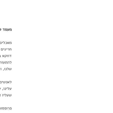
מעמד ט
מאכלים 
חריגים 
דווקא ב
להתעורר
שלנו, ו
לאנשים 
עלינו, 
שעליו א
פרופסור