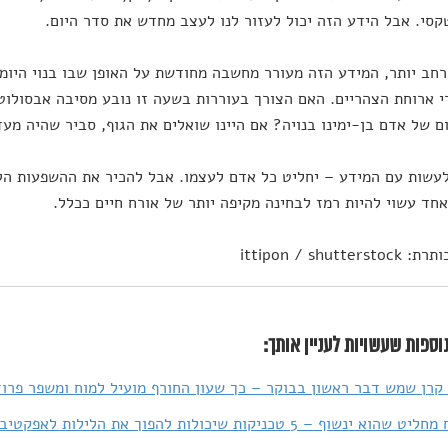
סי. אבל הידע הזה יכול לעזור לנו לעצב מחדש את סדר היום.
חב יותר, המידע הזה מעורר מחשבה מחודשת על האופן שבו בנוי היומ
 ארוחת הצהריים. האם הצורך בעוררות בשעה זו נובע מסיבה אבסולוט
ם של אדם בן-ימינו בנויה? אם היינו שואלים את הגוף, סביר שהיה מעד
עשות עם המידע – יחליט כל אדם לעצמו. אבל להכיר את ההשפעות הללו
חד עשוי להיות רמז לבחינה מקיפה יותר של אורח חיים ככלל.
ittipon / shutter
וספות שעשויות לעניין אותך:
 קרן שמש דבר ראשון בבוקר – כך שעון החורף מועיל למוח ומשפר פרוד
ינשוף – 5 טכניקות שיכולות להפוך את הלילות לאפקטיביים יותר