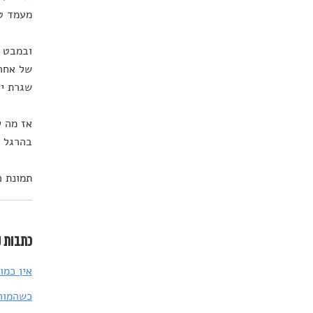
מעמד טק
ובמבט ר
של אחרי
שגרת יו
אז מה ל
בהרגל א
תמונת כותרת: stock
כתבות נ
אין כמו
כשהמוח מחליט שהוא 