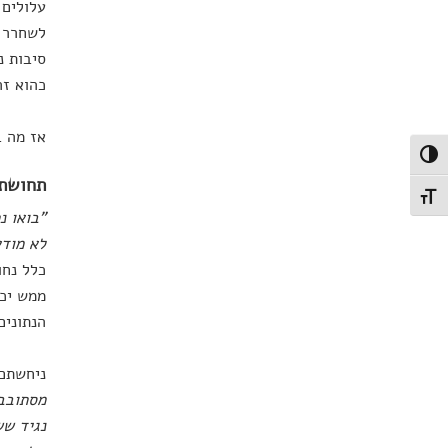
עלולים 
לשחרר מ
סיבות נ
כהוא זה
אז מה 
פעל/כבה ניגודיות גבוהה
תחושת 
תג גודל גופן
"בואו נ
לא מודע
כלל נחו
ממש יכו
הנתונים
ניחשתם?
מסתובב
נגיד שש