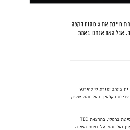
קפאין ואלכוהול משחקים תפקיד מרכזי בקצב היום של רבים מאיתנו. אחת חייבת את 3 כוסות הקפה
אה. אבל האם אנחנו באמת
 יין בערב עוזרת לי להירגע
צריכת הקפאין והאלכוהול שלנו,
חלק מההשגות הללו מציג פרופסור לנוירולוגיה ופסיכולוגיה מאט ווקר מאוניברסיטת ברקלי. בהרצאת TED
ן ואלכוהול על דפוסי השינה