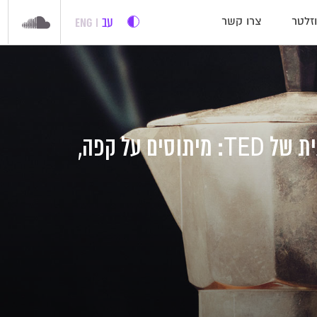
עב
ENG
זלטר
צרו קשר
ההרצאה השבועית של TED: מיתוסים על קפה,