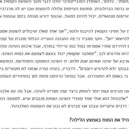
חצות"
. כלומר, האומדן הסובייקטיבי שלנו לגבי משך השפעת הקפאין א
ברמה הביולוגית. תחושת העייפות עלולה להטעות שכן יש לה מרכיבים 
ועייפות מנטאלית. יכול להיות למשל, שהגוף דורש מנוחה בזמן שהמוח ע
 של חסיני הקפאין להיכנס ולומר,
"אני אחד מאלו שיכולים לשתות אספ
להישאר ישן"
. ווקר מסביר כי פה התכונה השנייה הבלתי מוכרת של קפה 
 להירדם אחרי אספרסו כפול כמו גריזלי בחורף, אבל איכות השינה של
היות מודעים לכך.
"מסתבר שקפאין יכול בעצם לצמצם את כמות השינה 
רבע של שינה שאינם שנת חלום. זו השינה העמוקה והמחדשת. וכתוצאה
בוקר ולא להרגיש רעננים"
. לדבריו, כשזה קורה אנחנו לא מקשרים בי
כי באמת לא התעוררנו. אבל בפועל הרווחנו פחות זמן במחזורים העמוקי
נו מבינים קצת יותר לעומק כיצד קפה מפריע לשינה. אבל מה עם אלכוהו
"אלכוהול הוא אולי אחד מעזרי השינה הפחות מובנים שיש. למעשה הוא
יל את המוח באמצע הלילה?