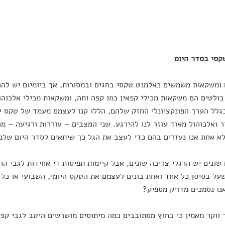
קסי בסדר היום
ומשקאות משמשים כאלמנט טקסי בחגים ובמסורות, אך ביומיום יש להם 
בולטים הם משקאות מכילי קפאין כמו קפה ותה, ומשקאות מכילי אלכוהול,
גלל הערך הפונקציונלי החזק שלהם, הללו קנו לעצמם מעמד של טקס יומ
 ואלכוהול מאוד עוזר לנו להירגע. שני המצבים – עוררות ורגיעה – מר
לא אחת אנו נעזרים בהם כדי לעצב את הגל כך שיתאים לסדר היום שלנו
שונים יש הרגלי צריכה שונים, אבל קיימות תפיסות די אחידות לגבי ה
שעל בסיסן כל אחד ואחת בונים לעצמם את הטקס היומי, השבועי או כל
נו נסמכים מדויק מספיק?
 ווקר מאמין כי בחוץ מסתובבים כמה מיתוסים מושרשים היטב לגבי קפא