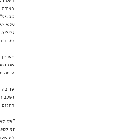
ראשית, 
בצורה מ
טבעית"
אלפי תא
גדולים 
נמנום ו
מאפיין 
שנרדמנו
צנחה מש
עד כה ה
החלום ה
"אני לא
זה לספק
לא שעם 