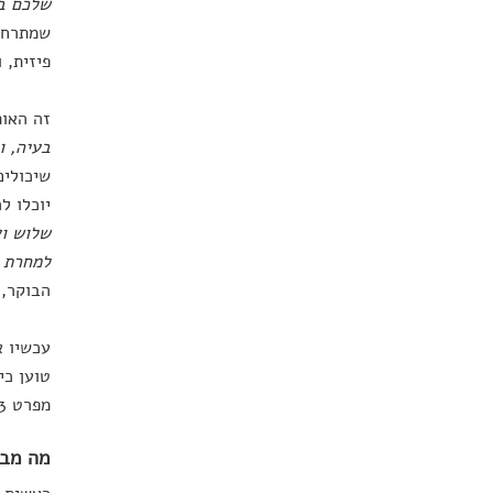
שלכם ב
שמתרחש 
פיזית, 
זה האות
בעיה, ו
שיכולים
יוכלו ל
שלוש וא
למחרת ב
הבוקר, 
עכשיו א
טוען כי
מפרט 3 דרכים עיקריות שבהן אנו מבינים לא נכון את השפעות האלכוהול.
מה מבה