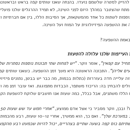
להזיק למטרה שלשמם נועדו. בהנחה שאנו שותים קפה בראש ובראשונה 
תח שהצטבר במהלך היום לפני השינה, לא תמיד ההרגלים שלנו פועלים
וספות לשתות כל אחד מהמשקאות, אך הסיבות הללו, בין אם חברתיות ובי
 את ההשפעה הפיזיולוגית על המוח ועל השינה.
באמת ההשפעה?
העייפות שלנו עלולה להטעות
תחיל עם קפאין
"
, אומר ווקר.
"
יש לפחות שתי תכונות נוספות נסתרות של
ים אליהן".
התכונה הראשונה היא משך זמן ההשפעה. כשאנו שותים קפ
וה עלייה חדה בעוררות (כתלות בכמות, מה כבר יש בבטן, נתונים פיזיולו
לים להבחין בה: הריכוז משתפר, הכבדות מתפוגגת. ואז עובר זמן מה ו
 הללו משתנים, אבל ככלל, כמה שעות אנו חושבים שלוקח להשפעת הק
 ובכן, ווקר מסביר כי אצל אדם ממוצע,
"
 במערכת שלך
"
. ואם כך, הוא ממשיך, אחרי 10-12 שעות, רבע מהכמות עדיין במערכת.
תיתם כוס קפה בשעה שתיים בצהריים, יכול להיות שכמעט רבע מהקפאי