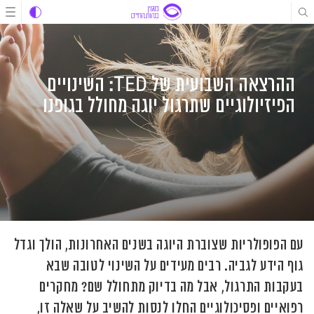
לג
לג
לג
תוכן
תוכן
ניווט
ההרצאה השבועית של TED: השינויים
הפיזיולוגיים שתרגול יוגה מחולל בגופנו
עם הפופולריות שצוברת היוגה בשנים האחרונות, הולך וגדל
גוף הידע לגביה. רבים מעידים על השינוי לטובה שבא
בעקבות התרגול, אבל מה בדיוק מתחולל שם? מחקרים
רפואיים ופסיכולוגיים החלו לנסות להשיב על שאלה זו,