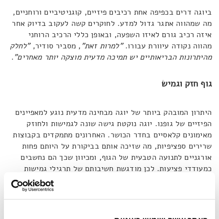
ביוגה דרים בכפיפה אחת רכיבים פיזיים, קוגניטיביים ורוחניים,
מה שמהווה אתגר גדול למדע. לחוקרים קשה לעקוב בדיוק אחר
איזה רכיב גורם לאיזו השפעה, ובאופן כללי הרכיב הרוחני
מהווה נקודה עיוורת עבורו.
"למרות זאת"
, מסביר סודיר,
"לחלק
מהיתרונות הבריאותיים יש תמיכה מדעית מוצקה יותר מאחרים"
.
גוף חזק וגמיש
היתרון המובהק ביותר של יוגה מבחינה מדעית נוגע למאפיינים
הפיזיים של גופנו. יוגה נוקטת גישה שונה לגמישות ולחוזק
מאימונים קלאסיים בחדר הכושר. האחרונים מתמקדים בקבוצות
שרירים ספציפיות, מה שזיכה אותם בביקורת על היותם פחות
אורגניים לתנועה הטבעית של הגוף, ומכיוון שכך הם נחשבים
כמעודדי פציעות. לכן מודגשת חשיבותם של תרגילי גמישות
במקביל לאימוני כוח. ביוגה, לעומת זאת, התנוחות המיוחדות
לתרגול עובדות במקביל על מספר חלקים בגוף, וכן משלבות
גמישות וחוזק באותו אימון.