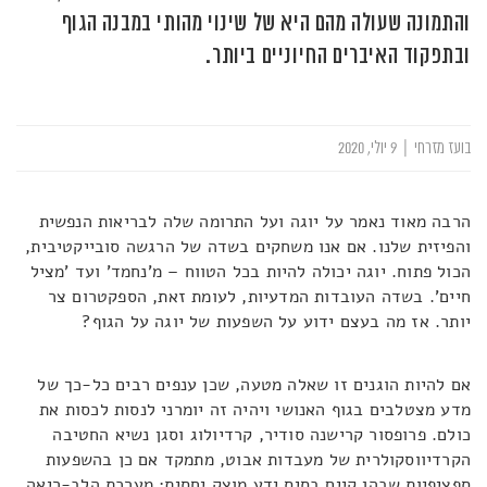
והתמונה שעולה מהם היא של שינוי מהותי במבנה הגוף
ובתפקוד האיברים החיוניים ביותר.
בועז מזרחי
|
9 יולי, 2020
הרבה מאוד נאמר על יוגה ועל התרומה שלה לבריאות הנפשית
והפיזית שלנו. אם אנו משחקים בשדה של הרגשה סובייקטיבית,
הכול פתוח. יוגה יכולה להיות בכל הטווח – מ'נחמד' ועד 'מציל
חיים'. בשדה העובדות המדעיות, לעומת זאת, הספקטרום צר
יותר. אז מה בעצם ידוע על השפעות של יוגה על הגוף?
אם להיות הוגנים זו שאלה מטעה, שכן ענפים רבים כל-כך של
מדע מצטלבים בגוף האנושי ויהיה זה יומרני לנסות לכסות את
כולם. פרופסור קרישנה סודיר, קרדיולוג וסגן נשיא החטיבה
הקרדיווסקולרית של מעבדות אבוט, מתמקד אם כן בהשפעות
ספציפיות שבהן קיים בסיס ידע מוצק יחסית: מערכת הלב-ריאה,