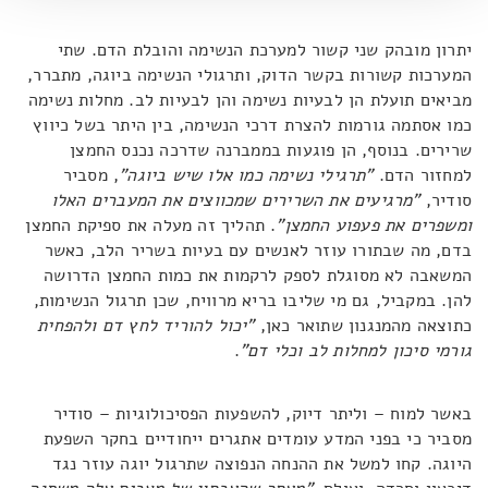
יתרון מובהק שני קשור למערכת הנשימה והובלת הדם. שתי
המערכות קשורות בקשר הדוק, ותרגולי הנשימה ביוגה, מתברר,
מביאים תועלת הן לבעיות נשימה והן לבעיות לב. מחלות נשימה
כמו אסתמה גורמות להצרת דרכי הנשימה, בין היתר בשל כיווץ
שרירים. בנוסף, הן פוגעות בממברנה שדרכה נכנס החמצן
למחזור הדם.
"תרגילי נשימה כמו אלו שיש ביוגה"
, מסביר
סודיר,
"מרגיעים את השרירים שמכווצים את המעברים האלו
ומשפרים את פעפוע החמצן"
. תהליך זה מעלה את ספיקת החמצן
בדם, מה שבתורו עוזר לאנשים עם בעיות בשריר הלב, כאשר
המשאבה לא מסוגלת לספק לרקמות את כמות החמצן הדרושה
להן. במקביל, גם מי שליבו בריא מרוויח, שכן תרגול הנשימות,
כתוצאה מהמנגנון שתואר כאן,
"יכול להוריד לחץ דם ולהפחית
גורמי סיכון למחלות לב וכלי דם"
.
באשר למוח – וליתר דיוק, להשפעות הפסיכולוגיות – סודיר
מסביר כי בפני המדע עומדים אתגרים ייחודיים בחקר השפעת
היוגה. קחו למשל את ההנחה הנפוצה שתרגול יוגה עוזר נגד