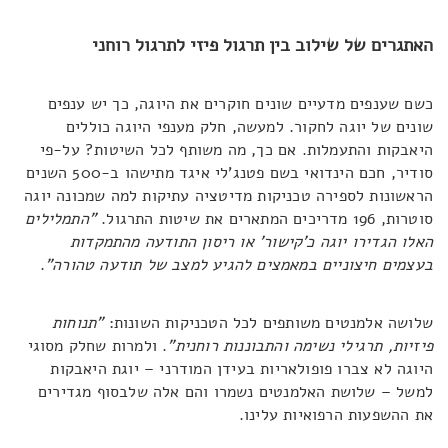
האתגרים של שילוב בין תרגול פיזי לתרגול רוחני
כשם שענפים מדעיים שונים חוקרים את היוגה, כך יש ענפים
שונים של יוגה לחקור. למעשה, חלק מענפי היוגה כוללים
היאבקות והתעמלות. אם כך, מה משותף לכל השיטות? על-פי
סודיר, חכם הינדואי בשם פטנג'לי איגד מתישהו ב-500 השנים
הראשונות לספירה טכניקות מדיטציה עתיקות למה שמכונה יוגה
סוטרות, 196 מדריכים המתארים את שיטות התרגול.
"
התמלילים
האלו הגדירו יוגה כ'קישור' או ריסון התודעה מהתמקדות
בעצמים חיצוניים במאמצים להגיע למצב של תודעה טהורה"
.
שלושה אלמנטים משותפים לכל הטכניקות השונות:
"
תנוחות
פיזיות, תרגילי נשימה והתבוננות רוחנית"
. ולמרות שחלק מסוגי
היוגה לא צברו פופולאריות בעידן המודרני – יוגת היאבקות
למשל – שלושת האלמנטים נשמרו והם אלה שלבסוף מגדירים
את ההשפעות הרפואיות עלינו.