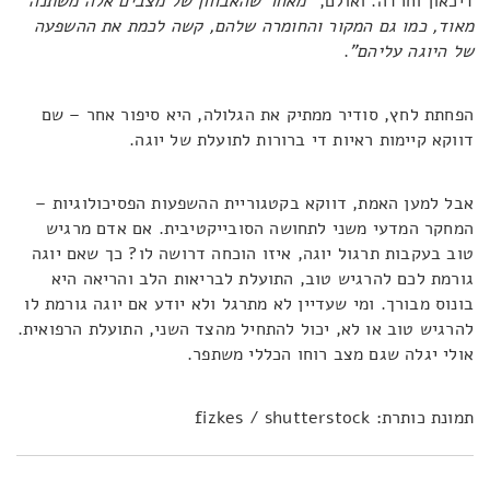
דיכאון וחרדה. ואולם,
"מאחר שהאבחון של מצבים אלה משתנה
מאוד, כמו גם המקור והחומרה שלהם, קשה לכמת את ההשפעה
של היוגה עליהם"
.
הפחתת לחץ, סודיר ממתיק את הגלולה, היא סיפור אחר – שם
דווקא קיימות ראיות די ברורות לתועלת של יוגה.
אבל למען האמת, דווקא בקטגוריית ההשפעות הפסיכולוגיות –
המחקר המדעי משני לתחושה הסובייקטיבית. אם אדם מרגיש
טוב בעקבות תרגול יוגה, איזו הוכחה דרושה לו? כך שאם יוגה
גורמת לכם להרגיש טוב, התועלת לבריאות הלב והריאה היא
בונוס מבורך. ומי שעדיין לא מתרגל ולא יודע אם יוגה גורמת לו
להרגיש טוב או לא, יכול להתחיל מהצד השני, התועלת הרפואית.
אולי יגלה שגם מצב רוחו הכללי משתפר.
תמונת כותרת: fizkes / shutterstock