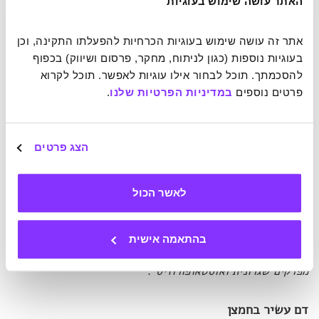
האתר עושה שימוש בעוגיות
כשעושים זאת לאורך זמן, הביולוגיה של הגוף מתחילה
להשתנות.
"תרגילי מתיחות קבועים מגרים את תאי הגזע, שלאחר
אתר זה עושה שימוש בעוגיות הכרחיות להפעלתו התקינה, וכן 
מכן מתמיינים לרקמת שריר חדשה ולתאים אחרים המייצרים
בעוגיות נוספות (כגון לניתוח, מחקר, פרסום ושיווק) בכפוף 
קולגן גמיש. בנוסף, תרגילי מתיחות תדירים מפחיתים את
להסכמתך. תוכל לבחור אילו עוגיות לאפשר. תוכל לקרוא 
הרפלקס הטבעי של הגוף לכווץ שרירים, דבר המשפר את כוח
פרטים נוספים 
במדיניות הפרטיות שלנו
.
הסבל ומביא להישגי גמישות"
. החוקרים לא הצליחו לבודד
השפעה של תנוחות מסוימות ולכן הנחת העבודה היא שתרגולי
היוגה למיניהם משפיעים באותו אופן.
הצג פרטים
השינוי במבנה השרירים מסייע לאנשים בריאים לפתח גמישות
וחוזק, אבל אצל אנשים עם בעיות רפואיות שקשורות בשרירים
לאשר הכול
ובשלד ההשפעה אף יותר קריטית. מחקרים מצאו כי התרגול
הוביל לשיפור בתחושת הכאב ובכושר הניידות.
"הוספת יוגה
לשגרת תרגילים קיימת עשויה לשפר את החוזק והגמישות
בהתאמה אישית
במצבים רפואיים קשים לטיפול כמו כאב גב תחתון כרוני, דלקת
מפרקים שגרונית ואוסטאופורוזיס"
.
דם עשיר בחמצן