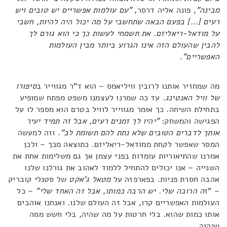
מבינה"
, פונה אליה דרסר,
"עם עולמות אפשריים יש טובים ויש
רעים […] בפעם הבאה שתחשבי על מה יכול היה להיות, חשבי
על מודאל-ריאליזם. את תשמחי לעשות כך כי הוא גורם לך
להבין שהעולם הזה אינו הגרוע ביותר מבין העולמות
האפשריים"
.
מה שמחזיר אותנו לרובין וויליאמס – הוא ד"ר מגווייר ב
סיפורו
של וויל האנטינג.
עד כה שמרנו לעצמנו משפט מפתח שמופיע
בתחילת השיחה. כך אומר מגווייר לוויל בטרם הוא מספר לו על
הפגישה והמשחק:
"יהיו לך זמנים רעים, אבל זה תמיד יעיר
אותך לדברים הטובים שלא נתת להם תשומת לב"
. וזה למעשה
המסר שאפשר לקחת ממודאל-ריאליזם. כתוצאה מכך – ולכן
אמרנו שהתיאוריות עומדות בפני עצמן אך גם משלימות אחת את
השנייה – אנו יכולים להתחיל ללמוד לאהוב את גורלנו שלנו
אהבה חסרת פניות. בפארפזה על
מטאל ג'אקט
של סטנלי קובריק
– "ז
ה הרובה שלי. יש הרבה כמותו, אבל זה האחד שלי"
– כל
העולמות האפשריים קרו, אבל זה העולם שלנו. ואנחנו אוהבים
אותו כמות שהוא. בלי חרטות על מה שהיה, בלי חשש ממה
שיהיה.