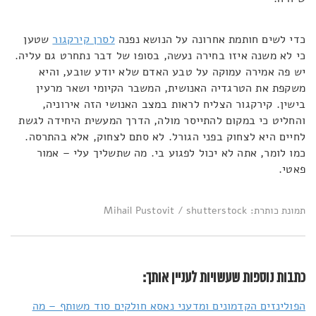
כדי לשים חותמת אחרונה על הנושא נפנה
לסרן קירקגור
שטען
כי לא משנה איזו בחירה נעשה, בסופו של דבר נתחרט גם עליה.
יש פה אמירה עמוקה על טבע האדם שלא יודע שובע, והיא
משקפת את הטרגדיה האנושית, המשבר הקיומי ושאר מרעין
בישין. קירקגור הצליח לראות במצב האנושי הזה אירוניה,
והחליט כי במקום להתייסר מולה, הדרך המעשית היחידה לגשת
לחיים היא לצחוק בפני הגורל. לא סתם לצחוק, אלא בהתרסה.
כמו לומר, אתה לא יכול לפגוע בי. מה שתשליך עלי – אמור
פאטי.
תמונת כותרת: Mihail Pustovit / shutterstock
כתבות נוספות שעשויות לעניין אותך:
הפולינזים הקדמונים ומדעני נאסא חולקים סוד משותף – מה