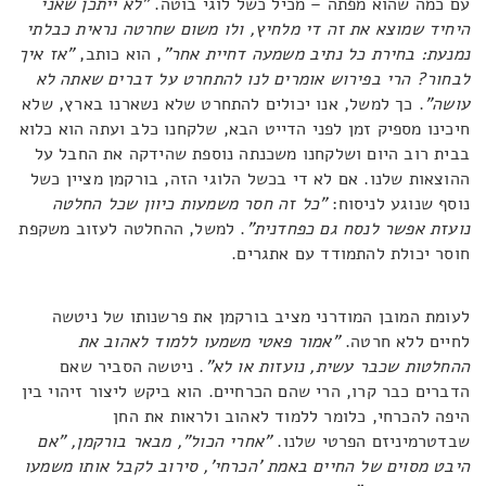
עם כמה שהוא מפתה – מכיל כשל לוגי בוטה.
"לא ייתכן שאני
היחיד שמוצא את זה די מלחיץ, ולו משום שחרטה נראית כבלתי
נמנעת: בחירת כל נתיב משמעה דחיית אחר"
, הוא כותב,
"אז איך
לבחור? הרי בפירוש אומרים לנו להתחרט על דברים שאתה לא
עושה"
. כך למשל, אנו יכולים להתחרט שלא נשארנו בארץ, שלא
חיכינו מספיק זמן לפני הדייט הבא, שלקחנו כלב ועתה הוא כלוא
בבית רוב היום ושלקחנו משכנתה נוספת שהידקה את החבל על
ההוצאות שלנו. אם לא די בכשל הלוגי הזה, בורקמן מציין כשל
נוסף שנוגע לניסוח:
"כל זה חסר משמעות כיוון שכל החלטה
נועזת אפשר לנסח גם כפחדנית"
. למשל, ההחלטה לעזוב משקפת
חוסר יכולת להתמודד עם אתגרים.
לעומת המובן המודרני מציב בורקמן את פרשנותו של ניטשה
לחיים ללא חרטה.
"אמור פאטי משמעו ללמוד לאהוב את
ההחלטות שכבר עשית, נועזות או לא"
. ניטשה הסביר שאם
הדברים כבר קרו, הרי שהם הכרחיים. הוא ביקש ליצור זיהוי בין
היפה להכרחי, כלומר ללמוד לאהוב ולראות את החן
שבדטרמיניזם הפרטי שלנו.
"אחרי הכול", מבאר בורקמן, "אם
היבט מסוים של החיים באמת 'הכרחי', סירוב לקבל אותו משמעו