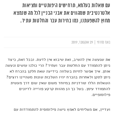
עם שאלות בעלמא, תרחישים היפותטיים ומציאות
אלטרנטיבית שמהווים את אבני הבניין לכל מה שנמצא
מחוץ להשפעתנו, כמו בחירות עבר והחלטות עתיד.
בועז מזרחי
|
29 אוקטובר, 2019
את שנעשה אין להשיב, ואת שיבוא אין לדעת. ובכל זאת, כיצד
ניתן להתמודד עם החלטות עבר ועתיד? הרי כולנו עושים ונעשה
אותן. איך אפשר לחיות בשלווה בידיעה שאת חלקן בהכרח לא
ניתן לתקן ולאחרות בהכרח יהיו השלכות שונות משהיינו רוצים?
השאלות הללו טורדניות במיוחד משום שאין שום דרך מעשית
להתמודד עימן. בשל כך הן מהוות קרקע פורייה לדיונים
פילוסופיים.
ועדיין, אם מצליחים לאמץ גישה פילוסופית להתמודדות עם