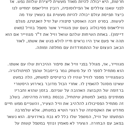
חרטות, היא יכולה להיות מאוד מעשית ליצירת שלוות נפש. אז
לפני שאנו צוללים אל הפילוסופיה, רובין וויליאמס ימחיש לנו
כיצד תפיסת עולם יכולה להיות מעשית גם כשאין עוד מה
לעשות. בסרט זוכה האוסקר
סיפורו של
וויל האנטינג
מגלם
וויליאמס פסיכולוג בשם שון מגווייר אשר מטפל בוויל (מאט
דיימון). באחת השיחות שלהם שואל וויל את ד"ר מגווייר אם הוא
תהה אי פעם איך היו נראים חייו לולא פגש את אשתו, לאור
הכאב העצום של ההתמודדות עם מחלתה ומותה.
מגווייר, אז, מגולל בפני וויל את סיפור ההיכרות שלו עם אשתו.
הוא מתחיל לספר לו על משחק גמר בייסבול שהפך למיתולוגיה.
כשמגווייר מספר לוויל שהיו לו כרטיסים למשחק, הלה כמעט
שאינו מסוגל להאמין לו. אחרי הכול מדובר באירוע היסטורי
ברזומה של הקבוצה האהובה על שניהם. בזמן שהוא וחבריו
ממתינים בפאב למשחק שיתחיל, נכנסת בחורה מדהימה. בשלב
זה מתחיל הפסיכולוג להלהיב את וויל הצעיר, והשניים ממש חיים
מחדש את האקסטזה של רגעי השיא במשחק. אלא שלמרבה
הפתעתו של וויל, המטפל שלו כלל לא נכח באירועים. הוא נשאר
בפאב עם הבחורה. הצעיר לא מאמין ונוזף במטפל קשות על