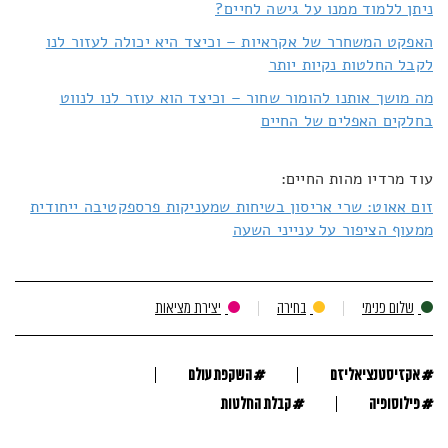
ניתן ללמוד ממנו על גישה לחיים?
האפקט המשחרר של אקראיות – וכיצד היא יכולה לעזור לנו
לקבל החלטות נקיות יותר
מה מושך אותנו להומור שחור – וכיצד הוא עוזר לנו לנווט
בחלקים האפלים של החיים
עוד מרדיו מהות החיים:
זום אאוט: שרי אריסון בשיחות שמעניקות פרספקטיבה ייחודית
ממעוף הציפור על ענייני השעה
שלום פנימי
בחירה
יצירת מציאות
#
#
אקזיסטנציאליזם
השקפת עולם
#
#
פילוסופיה
קבלת החלטות