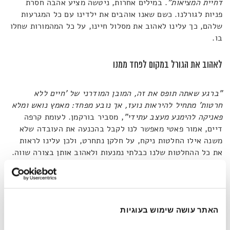
דחיית המציאות"
. במילים אחרות, ניטשה מציע אהבה חסרת
פניות לגורלנו. כשם שאנו אוהבים את ילדינו עם כל המגרעות
שלהם, כך עלינו לאהוב את מסלול חיינו, על כל המהמורות שחלו
בו.
לאהוב את הגורל במקום לפחד ממנו
"ברגע שאתה תופס את זה, המובן המודרני של 'חיים ללא
חרטות' מתחיל להיראות נועז, אך נובע מפחד: מאמץ נואש ומלא
פאניקה להימנע מעצב עתידי"
, מסביר בורקמן. לעומת קרפה
דיים, אמור פאטי מאפשר לנו לקבל בהכנעה את העובדה שלא
משנה אילו החלטות ניקח, על חלקן נתחרט, ולכן עלינו לראות
את כל ההחלטות שלנו כבלתי נמנעות ולאהוב אותן בצורה שווה.
עכשיו, יבואו ויאמרו הסקפטיים, הציניים והסרקסטיים: "אה,
באמת? איך לא חשבתי על זה קודם – במקום להתחרט אני פשוט
אשמח ביחס לכל החלטה". ואז יסבירו ברצינות כי זה שומט את
האתר עושה שימוש בעוגיות
הקרקע מתחת להנחה שיש לנו רצון חופשי וכי זה מדכא יותר
מאשר מעודד. אז לאלה נשיב מהסוף להתחלה. ראשית, מדובר