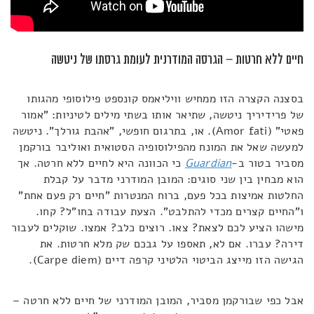
חיים ללא חרטות – הגרסה המודרנית לעומת גרסתו של ניטשה
בסצנה הקצרה הזו ממחיש וויליאמס קונספט פילוסופי מהגותו
של פרידיריך ניטשה, שתיאר אותו בשתי מילים לטיניות: "אמור
פאטי" (Amor fati). או, בתרגום חופשי, "אהבת גורלך". ניטשה
למעשה שאל את המונח מהפילוסופיה הסטואית ואוליבר בורקמן
מסביר בטור ב-
Guardian
כי הכוונה היא לחיים ללא חרטה. אך
הוא מבחין בין שני סוגים: המובן המודרני מדבר על קבלת
החלטות אמיצות בכל פעם, ברוח המנטרות "חיים רק פעם אחת"
ו"החיים קצרים מכדי להתלבט". הצעת עבודה בחו"ל? קחו.
מישהו הציע לכם לצאת? צאו. רוצים כלב? אמצו. שוקלים לעבור
דירה? עברו. אם לא, תאספו על גבכם שק מלא חרטות. את
הגישה הזו מייצג הביטוי הלטיני קרפה דיים (Carpe diem).
אבל כפי שבורקמן מסביר, המובן המודרני של חיים ללא חרטה –