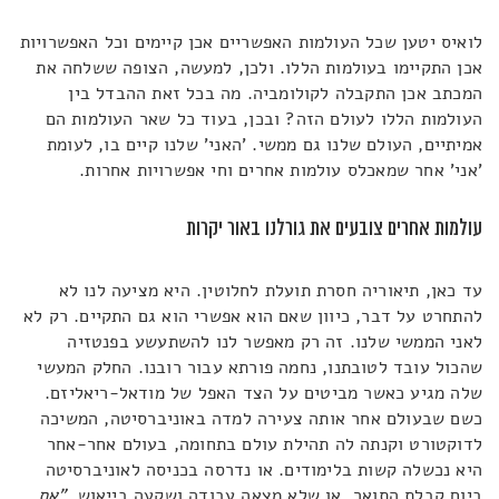
לואיס יטען שכל העולמות האפשריים אכן קיימים וכל האפשרויות
אכן התקיימו בעולמות הללו. ולכן, למעשה, הצופה ששלחה את
המכתב אכן התקבלה לקולומביה. מה בכל זאת ההבדל בין
העולמות הללו לעולם הזה? ובכן, בעוד כל שאר העולמות הם
אמיתיים, העולם שלנו גם ממשי. 'האני' שלנו קיים בו, לעומת
'אני' אחר שמאכלס עולמות אחרים וחי אפשרויות אחרות.
עולמות אחרים צובעים את גורלנו באור יקרות
עד כאן, תיאוריה חסרת תועלת לחלוטין. היא מציעה לנו לא
להתחרט על דבר, כיוון שאם הוא אפשרי הוא גם התקיים. רק לא
לאני הממשי שלנו. זה רק מאפשר לנו להשתעשע בפנטזיה
שהכול עובד לטובתנו, נחמה פורתא עבור רובנו. החלק המעשי
שלה מגיע כאשר מביטים על הצד האפל של מודאל-ריאליזם.
כשם שבעולם אחר אותה צעירה למדה באוניברסיטה, המשיכה
לדוקטורט וקנתה לה תהילת עולם בתחומה, בעולם אחר-אחר
היא נכשלה קשות בלימודים. או נדרסה בכניסה לאוניברסיטה
ביום קבלת התואר. או שלא מצאה עבודה ושקעה בייאוש.
"את