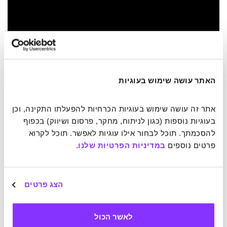
האתר עושה שימוש בעוגיות
אתר זה עושה שימוש בעוגיות הכרחיות להפעלתו התקינה, וכן 
קרדיט תמונה:
Shutterstock.com
catwalker
בעוגיות נוספות (כגון לניתוח, מחקר, פרסום ושיווק) בכפוף 
להסכמתך. תוכל לבחור אילו עוגיות לאפשר. תוכל לקרוא 
פרטים נוספים 
במדיניות הפרטיות שלנו
.
כתבות נוספות שעשויות לעניין אותך:
לשמור אותם קרוב, לטווח הרחוק – מה אפשר ללמוד מאלפי
הצג פרטים
שנים מצטברות של מערכות יחסים?
"החתיכה החסרה", לא בהכרח סיפור ילדים – משל חכם על
לאשר הכול
תפקיד בני הזוג במערכת יחסים