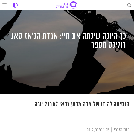
לג
לג
לג
תוכן
תוכן
ניווט
כך היוגה שינתה את חיי: אגדת הג'אז סאני
רולינס מספר
הנסיעה להודו שלימדה מדוע כדאי לתרגל יוגה
בועז מזרחי
|
25 נובמבר, 2014