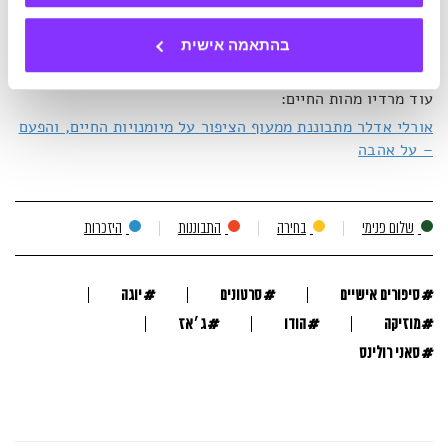
מהן 5 השפות שבהן מדברים אהבה – וכיצד ניתן לגשר ביניהן
בתוך זוגיות?
בהתאמה אישית
עוד מרדיו מהות החיים:
אורלי אדלר מתבוננת ממעוף הציפור על מיומנויות החיים, והפעם
– על אהבה
שלום פנימי
בחירה
התבוננות
היזכרות
#
#
#
סיפורים אישיים
סרטונים
יוגה
#
#
#
מוזיקה
הודו
ג׳אז
#
סאני רולינס