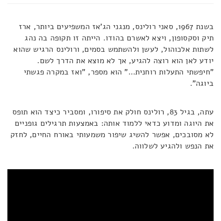
בשנת 1967, סאני רולינס, מנגני הג'אז המשפיעים ביותר, ארז
תיק וסקסופון, ויצא לאשרם בהודו. הייתה זו תקופה בה נהג
לשתות אלכוהול, לעשן ולהשתמש בסמים, ורולינס הרגיש שהוא
יודע לאן הוא רוצה להגיע, אך לא מוצא את הדרך לשם.
"חיפשתי התעלות רוחנית…" הוא מספר, "ואז במקרה פגשתי
ביוגה".
עתה, בגיל 83, רולינס חולק את סיפורו, ומסביר כיצד הוא תופס
את היוגה ומדוע כדאי ללמוד אותה: באמצעות תרגילים גופניים
לא מסובכים, אפשר להשיג שיפור משמעותי באורח החיים, לחזק
את הנפש ולהגיע לשלווה.