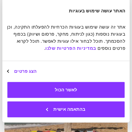
שוויראבהדרה הוא החלק בנו שנלחם ב'אגו', בחלקים שחושבים
האתר עושה שימוש בעוגיות
שהם טובים יותר, בקולות המפלגים בתוכנו. אבל בספר של אהרה
עולה התייחסות נוספת לסיפור. מה אם ויראבהדרה הוא רק חלק
בתוך סיפור גדול יותר? הוא אומנם מושך את תשומת הלב אבל
אתר זה עושה שימוש בעוגיות הכרחיות להפעלתו התקינה, וכן 
יכול להיות שהוא רק תזכורת להשלכות של האקט המפלג שהוביל
בעוגיות נוספות (כגון לניתוח, מחקר, פרסום ושיווק) בכפוף 
דקשה. לשם כך, נתמקד בכמה פרטים נוספים מהסיפור
להסכמתך. תוכל לבחור אילו עוגיות לאפשר. תוכל לקרוא 
המיתולוגי.
פרטים נוספים 
במדיניות הפרטיות שלנו
.
הצג פרטים
לאשר הכול
בהתאמה אישית