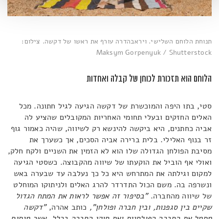
תנוחת הלוחם השלישי. ויראבהדרה עורף את ראשו של דקשה. צילום:
Maksym Gorpenyuk / Shutterstock
הלוחם הוא תזכורת לכוחן של קבלה ואחדות
סטי, בתו היפה והמוכשרת של דקשה הגיעה לגיל חתונה. מכל
האלים החזקים ובעלי תחומי האחריות המקובלים שהציע לה
אביה כחתנים, היא ביקשה להינשא רק לשיווה, שהיה כאמור גוף
זר בנוף האלילי. בלית ברירה אביה הסכים, אך כשערך את
מסיבת הפולחן הגדולה שלו הוא לא הזמין את השניים ולקח חלק,
ואולי אף הוביל את הוקעתו של שיווה מהקבוצה. כשסטי הגיעה
למקום וגילתה את המתרחש היא כל כך נעלבה עד שבערה באש
ונשרפה בה. משם הכול התדרדר להרג האלים ולניתוקו המוחלט
של שיווה מהחברה.
"בסיפור זה אפשר לראות את המתח הגדול
שקיים בין סגפנות, ובין חברה ופולחן",
כותב אהרה,
"דקשה
מסמל את החברה הפולחנית ואת חוקי החברה בכלל, אשר מנסים