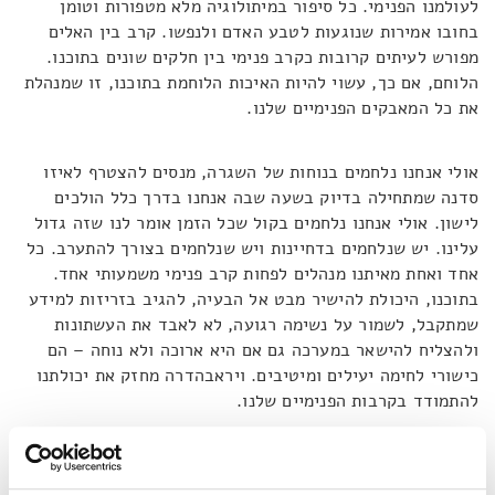
לעולמנו הפנימי. כל סיפור במיתולוגיה מלא מטפורות וטומן
בחובו אמירות שנוגעות לטבע האדם ולנפשו. קרב בין האלים
מפורש לעיתים קרובות כקרב פנימי בין חלקים שונים בתוכנו.
הלוחם, אם כך, עשוי להיות האיכות הלוחמת בתוכנו, זו שמנהלת
את כל המאבקים הפנימיים שלנו.
אולי אנחנו נלחמים בנוחות של השגרה, מנסים להצטרף לאיזו
סדנה שמתחילה בדיוק בשעה שבה אנחנו בדרך כלל הולכים
לישון. אולי אנחנו נלחמים בקול שכל הזמן אומר לנו שזה גדול
עלינו. יש שנלחמים בדחיינות ויש שנלחמים בצורך להתערב. כל
אחד ואחת מאיתנו מנהלים לפחות קרב פנימי משמעותי אחד.
בתוכנו, היכולת להישיר מבט אל הבעיה, להגיב בזריזות למידע
שמתקבל, לשמור על נשימה רגועה, לא לאבד את העשתונות
ולהצליח להישאר במערכה גם אם היא ארוכה ולא נוחה – הם
כישורי לחימה יעילים ומיטיבים. ויראבהדרה מחזק את יכולתנו
להתמודד בקרבות הפנימיים שלנו.
ויראבהדרה הוא הכלי העוצמתי שבעזרתו נלחם שיווה בדקשה.
ואם כל הסיפור הזה מתחולל בתוך תוכנו, אפשר לומר