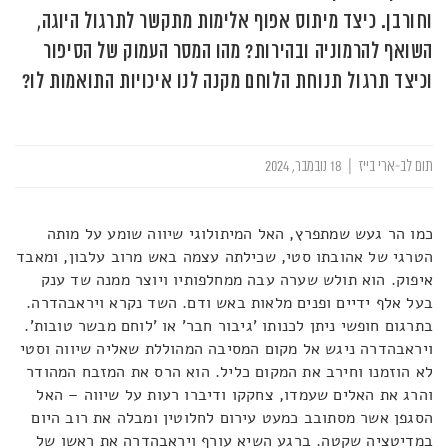
וחורבן. כיצד מיתוס אפוף אלימות מתקשר לתרגול היוגה,
השואף להרמוניה ובהירות? מהו המסר העמוק של הסיפור
וכיצד תרגול תנוחת הלוחם מקנה לנו איכויות התואמות לו?
תום לב-ארי בייז
|
18 נובמבר, 2024
כמו הר געש שמתפרץ, האל המיתולוגי שיווה שומע על מותה
הטרגי של אהובתו סטי, שכילתה עצמה באש מרוב עלבון, ומאבד
איפוק. הוא תולש שערה עבה ממחלפותיו ויוצר ממנה שד ענק
בעל אלף ידיים ופנים מלאות באש ודם. השד נקרא ויראבהדרה.
בתרגום חופשי ניתן לכנותו 'גיבור חבר' או 'לוחם מבשר טובות'.
ויראבהדרה ניגש אל מקום המסיבה המהוללת שאליה שיווה וסטי
לא הוזמנו וחירב את המקום כליל. הוא הרס את המזבח המהודר
והרג את האלים שעמדו, צחקקו ודיברו רעות על שיווה – האל
הסגפן אשר מסתובב כמעט עירום לחלוטין ומבלה את רוב היום
במדיטציה שקטה. ברגע השיא עורף ויראבהדרה את ראשו של