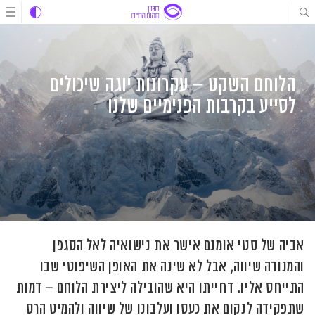
לג
לג
לג
תוכן
תוכן
ניווט
הלוחם השקט – עקרונות יוגה שיכולים
לסייע בקרבות הפנימיים שלנו
אביה של סטי אומנם אישר את נישואיה לאל הסגפן
והמנודה שיווה, אבל לא שינה את האופן השיפוטי שבו
התייחס אליו. דחייתו היא שהובילה ליצירת הלוחם – דמות
שתפקידה לנקום את כעסו ועלבונו של שיווה ולהמיט הרס