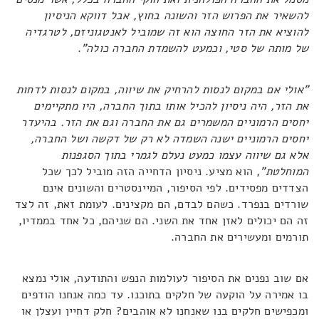
להשאיר את הפרוש הזר והשונה בחוץ, אבל דווקא הניסיון
להוציא את הזר החוצה הוא זה שמוביל לאנטגוניזם, לטרגדיה
של מותה של סטי, וכמעט להשמדת החברה כולה"
.
"אולי אם במקום לנסות להרחיק את שיווה, במקום לנסות לדחות
את הזר, היה ניסיון להכיל אותו בתוך החברה, היו מתקיימים
יחסים הרמוניים המשמרים גם את החברה וגם את הזר. בהיעדר
יחסים הרמוניים ישנה השמדה לא רק של דקשה ושל החברה,
אלא גם שיווה עצמו כמעט נעלם לגמרי בתוך הסגפנות
המוחלטת"
, הוא מציע. ניסיון הדחייה הזה מוביל לכך שכל
הצדדים מפסידים. לפי הסיפור, המיינסטרים והשונים אינם
שורדים בנפרד. כשהם לבדם, הם מקצינים. לעומת זאת, זה לצד
זה הם יכולים לאזן אחד את השני. הם שניהם, כל אחד בממדיו,
תורמים ומעשירים את החברה.
אם שוב נפנים את הסיפור לעולמות הנפש והתודעה, אולי נמצא
בו אמירה על הוקעה של חלקים בתוכנו. עד כמה אנחנו הודפים
ומכפישים חלקים בנו שאנחנו לא אוהבים? חלק דחיין ועצלן או