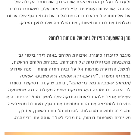
ולעגו לו ועל כן הם מייצגים את הזדון, את חוסר הקבלה של
השונה ואת צרות האופקים. לפי פרשנויות אלו, כשאנחנו זוכרים
את שליחותו של ויראבהדרה ומתרגלים את מנחי הגוף שלו אנחנו
מגלמים את כוחו ונחישותו, את המלחמה שלו למען הצדק.
מהן ההשפעות הפיזיולוגיות של תנוחות הלוחם?
מעבר לזיכרון סיפורו, איכויות הלוחם באות לידי ביטוי גם
בהשפעות הפיזיולוגיות של התנוחות. בתנוחת הלוחם הראשון,
למשל, הזרועות מורמות אל על ובית החזה פתוח – מנח שידוע
כממריץ ומעורר.
"ויראבהדרה אסאנה היא מטבעה אסאנה
(תנוחה) שעובדת כמו ברימהנה"
, כותב ט.ק.וו. דסיקשר בספרו
לב היוגה. ברימהנה היא טכניקת נשימה מעולם היוגה שמשמעה
שאיפת אוויר מלוא הריאות והחזקה שלו למשך מספר שניות. היא
נחשבת לממריצה את הדם ומחממת את הגוף, מעוררת מוטיבציה
ומגבירה תחושת מסוגלות. לתנוחת הלוחם הראשון, אם כן,
משייכים השפעות דומות, גם מבלי לשלב אותה עם ברימהנה.