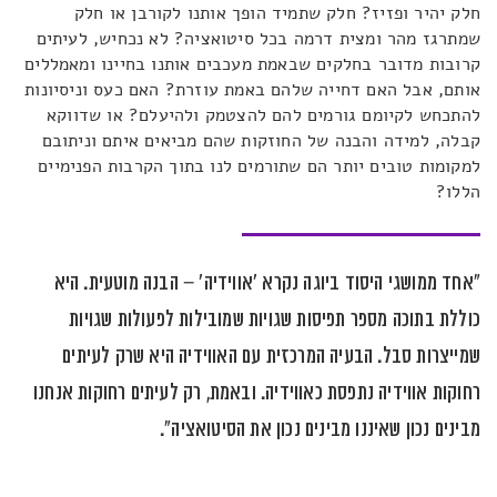
חלק יהיר ופזיז? חלק שתמיד הופך אותנו לקורבן או חלק
שמתרגז מהר ומצית דרמה בכל סיטואציה? לא נכחיש, לעיתים
קרובות מדובר בחלקים שבאמת מעכבים אותנו בחיינו ומאמללים
אותם, אבל האם דחייה שלהם באמת עוזרת? האם כעס וניסיונות
להתכחש לקיומם גורמים להם להצטמק ולהיעלם? או שדווקא
קבלה, למידה והבנה של החוזקות שהם מביאים איתם וניתובם
למקומות טובים יותר הם שתורמים לנו בתוך הקרבות הפנימיים
הללו?
"אחד ממושגי היסוד ביוגה נקרא 'אווידיה' – הבנה מוטעית. היא
כוללת בתוכה מספר תפיסות שגויות שמובילות לפעולות שגויות
שמייצרות סבל. הבעיה המרכזית עם האווידיה היא שרק לעיתים
רחוקות אווידיה נתפסת כאווידיה. ובאמת, רק לעיתים רחוקות אנחנו
מבינים נכון שאיננו מבינים נכון את הסיטואציה".