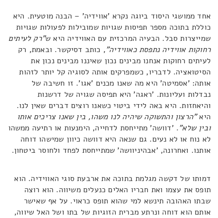
אחד ממושגי היסוד ביוגה נקרא 'אווידיה' – הבנה מוטעית. היא
כוללת בתוכה מספר תפיסות שגויות שמובילות לפעולות שגויות
שמייצרות סבל. הבעיה המרכזית עם האווידיה היא ש
"רק לעיתים
רחוקות אווידיה נתפסת כאווידיה"
, כותב דסיקשר. ובאמת, רק
לעיתים רחוקות אנחנו מבינים נכון שאיננו מבינים נכון את
הסיטואציה. לדבריו, כשמפרקים אותה לסוגיה קל יותר לזהות
אותה: 'אסמיטה' היא מה שאנו מכנים 'אגו'. זו חשיבה של
נבדלות ועליונות. 'ראגה' היא תפיסה שגויה של דרשנות
והיאחזות. היא באה לידי ביטוי כשאנו רוצים דברים שאין לנו.
היא
"הרצון והתשוקה שיהיה לנו משהו, בין שאנו צריכים אותו
ובין שלא"
. 'דוושה' מתייחסת לדחייה, הימנעות או רתיעה ממשהו
לא נוח או לא נעים. גם שנאה היא דוושה כיוון שמישהו דוחה
אותנו. ואחרונה, 'אבהיניוושה' שמתייחסת לפחד ולחוסר ביטחון.
דמותו של דקשה מגלמת בתוכה את ארבעת סוגי האווידיה. הוא
תופס את עצמו ואת חבריו האלים כנעלים משיווה. הוא רוצה
שבתו האהובה תינשא למי שהוא תופס כראוי. על אף שאישר
אותם הוא דוחה ונרתע מברית הזוגיות של בתו ושל האל שיווה,