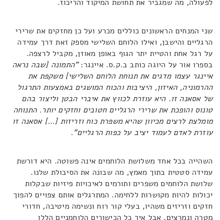
לפעולה, מה שמגביר את תחושת המיקוד והריכוז.
שני המנחים הראשונים כוללים מכרע ועל כן מחזקים את שרירי
הרגליים והישבן, ואילו הלוחם השלישי מספק זאת דרך עמידה
על רגל אחת והטיית יתר הגוף באופן מאוזן, מקביל לרצפה.
בספרו אור על היוגה כותב ב.ק.ס. איינגר:
"התמונה [שבה נראה
איינגר עצמו מדגים את תנוחת הלוחם השלישי] משקפת את
ההרמוניה, האיזון, היציבות והכוח המושגים באמצעות התרגול
של אסאנה זו. היא עוזרת לכווץ את איברי הבטן וליצור בהם
טונוס והופכת את שרירי הרגליים חטובים וחזקים יותר. התנוחה
מומלצת לרצים מכיוון שהיא משפרת כוח וזריזות […] אסאנה זו
עוזרת לאדם לעמוד יציב על כפות הרגליים"
.
השהייה בכל אחד משלושת הלוחמים אינה פשוטה. היא דורשת
עמידה סטטית בתוך מאמץ, מה שבונה את הסיבולת שלנו.
שלושת הלוחמים משפרים ותורמים לאיכויות פיזיות שבקלות
יכולות להיות מקושרות ללחימה. המתרגלים אותם צפויים להפוך
חזקים וזריזים משהיו, בעלי קור רוח ונשימה מיטיבה, חדורי
מטרה ונמרצים. אבל איך כל הכישורים הלוחמניים הללו