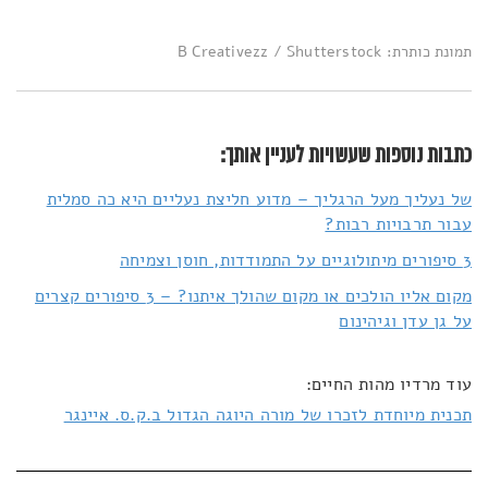
תמונת כותרת: B Creativezz / Shutterstock
כתבות נוספות שעשויות לעניין אותך:
של נעליך מעל הרגליך – מדוע חליצת נעליים היא כה סמלית
עבור תרבויות רבות?
3 סיפורים מיתולוגיים על התמודדות, חוסן וצמיחה
מקום אליו הולכים או מקום שהולך איתנו? – 3 סיפורים קצרים
על גן עדן וגיהינום
עוד מרדיו מהות החיים:
תכנית מיוחדת לזכרו של מורה היוגה הגדול ב.ק.ס. איינגר