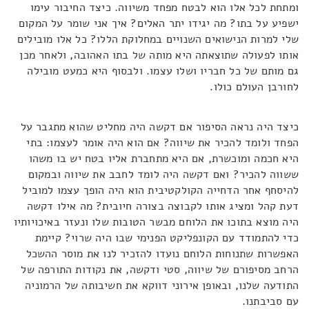
ומתחת לכל אלו הוא לבטח מפחד משיווה. כיצד החיבור עימו
ישפיע על בתו? מה יגידו יתר האלים? איך אני שומר על המקום
שלי למרות הנישואים השנויים במחלוקת הללו? כל אלו מובילים
אותו לפעולה שתוצאתה היא מותה של בתו האהובה, ולאחר מכן
גם מותם של כל חבריו ושלו עצמו. ולבסוף היא כמעט מובילה
לחורבן העולם כולו.
כיצד היה נראה הסיפור אם דקשה היה מחליט שהוא מתגבר על
הפחד ולומד להכיר את שיווה? אם הוא היה אומר לעצמו: בתי
היא חכמה ומוכשרת, אם היא מתחברת אליו בטח יש בו משהו
ששווה להכיר? ואם דקשה היה לומד לחבב את שיווה ובמקום
להיסחף אחר הדחייה הקולקטיבית הוא היה הופך עצמו למוביל
דעת קהל ומציג אותו לקבוצה בצורה חיובית? מה אילו דקשה
היה מוצא בתוכו את הלוחם מבשר הטובות שלו ונעזר באיכויותיו
כדי להתמודד עם הקונפליקט הפנימי שבו היה שרוי? קיימת
האפשרות שתנוחות הלוחם נועדו להזכיר לנו את מוסר ההשכל
הרחב מסיפורם של שיווה, סטי ודקשה, את נקודות התורפה של
התודעה שלנו, ובאופן אירוני דווקא את חשיבותה של הרמוניה
עם סביבתנו.