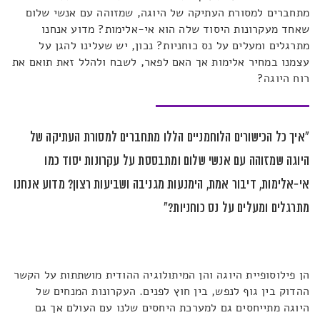
מתחברים למסורת העתיקה של היוגה, שמזוהה עם אנשי שלום
שאחד מעקרונות היסוד שלה הוא אי-אלימות? מדוע אנחנו
מתרגלים ומעלים על נס כוחניות? נכון, יש שעלינו להגן על
עצמנו במחיר אלימות אך האם לפאר, לשבח ולהלל זאת תואם את
רוח היוגה?
"איך כל הכישורים הלוחמניים הללו מתחברים למסורת העתיקה של
היוגה שמזוהה עם אנשי שלום ומתבססת על עקרונות יסוד כמו
אי-אלימות, דיבור אמת, הימנעות מגניבה ושביעות רצון? מדוע אנחנו
מתרגלים ומעלים על נס כוחניות?"
הן פילוסופיית היוגה והן המיתולוגיה ההודית מושתתות על הקשר
ההדוק בין גוף לנפש, בין חוץ לפנים. העקרונות המנחים של
היוגה מתייחסים גם למערכת היחסים שלנו עם העולם אך גם