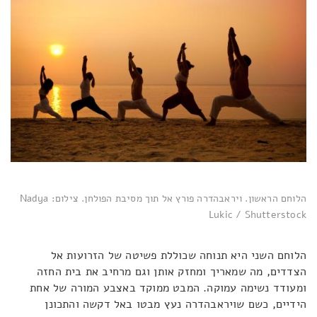
הלוחם הראשון. ויראבהדרה פורץ אל תוך מסיבת הפולחן. צילום: Nadya
Lukic / Shutterstock
הלוחם השני היא תנוחה שכוללת פשיטה של הזרועות אל
הצדדים, מה שמאריך ומחזק אותן וגם מרחיב את בית החזה
ומעודד נשימה עמוקה. המבט ממוקד באצבע המורה של אחת
הידיים, כשם שויראבהדרה נעץ מבטו באל דקשה והתכונן