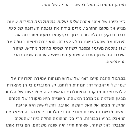
מארגן המסיבה, האל דקשה – אביה של סטי.
לפי ספרו של איתי אהרה
אלים ואלות במיתולוגיה ההודית
שיווה
מגיע אל מקום החורבן, מרים בידיו את גופתה השרופה של סטי,
בוכה ורוקע ברגליו מרוב יגון. רקיעותיו כמעט מחריבות את
העולם עד שהאל וישנו נחלץ לעזרה. הוא יורה חיצים בגופה עד
שזו נעלמת מעיניו ומספר לשיווה שסטי תיוולד מחדש. שיווה
השבור פורש מן החברה ושוקע במדיטציה ארוכת שנים בהרי
ההימלאיה.
בתרגול היוגה קיים רצף של שלוש תנוחות עמידה הקרויות על
שמו של ויראבהדרה: תנוחות הלוחם. יש הסוברים כי הן מתארות
שלוש סצנות מהקרב המיתולוגי: הראשונה היא פריצתו של הלוחם
מבטן האדמה אל מרכז המשתה. השנייה היא מיקודו של הלוחם
המישיר מבטו אל האל דקשה, אויבו. והשלישית היא עריפת
ראשו. פרשנויות שונות מסבירות כי הלוחם ויראבהדרה מייצג את
המאבק ברוע ובבורות. הרי כל המהומה החלה כיוון שהאלים
התנכלו לאל שיווה, שאורח חייו היה שונה משלהם. הם נידו אותו