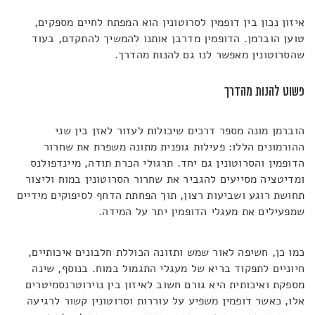
איזון נכון בין דופמין לסרוטונין הוא המפתח לחיים מספקים,
טוען הוברמן. הדופמין מדרבן אותנו להמשיך להתקדם, בעוד
שהסרוטונין מאפשר לנו גם להנות מהדרך.
פשוט להנות מהדרך
הוברמן מונה מספר דרכים שיכולות לעזור לאזן בין שני
ההורמונים הללו: פעילות גופנית מתונה משפרת את שחרור
הדופמין והסרוטונין גם יחד. תרגולי הכרת תודה, מיינדפולנס
ומדיטציה מסייעים להגביר את שחרור הסרוטונין במוח וליצור
תחושת רוגע ושביעות רצון, תוך הפחתת הדחף לסיפוקים מידיים
שמפעילים את מעגלי הדופמין יתר על המידה.
כמו כן, חשיפה לאור שמש ותזונה הכוללת חלבונים איכותיים,
חיוניים לתפקוד בריא של מעגלי התגמול במוח. בנוסף, שינה
מספקת ואיכותית היא גורם חשוב לאיזון בין נוירוטרנסמיטרים
אלו, כאשר דופמין משפיע על עוררות וסרוטונין קשור לרגיעה