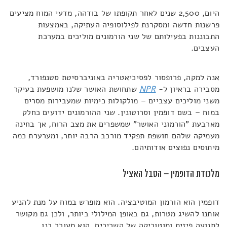
היום, 2,500 שנים לאחר תקופתו של בודהה, מדעי המוח מציעים
פרשנות חדשה ומסקרנת לפילוסופיה העתיקה, באמצעות
התבוננות בפעילותם של שני הורמונים מוליכים במערכת
העצבים.
אנה למקה, פרופסור לפסיכיאטריה באוניברסיטת סטנפורד,
מסבירה בראיון ל-
NPR
שתחושת האושר שלנו מושפעת בעיקר
משני מוליכים עצביים – מולקולות כימיות שמעבירות מסרים
במוח – בשם דופמין וסרוטונין. שני ההורמונים ידועים כחלק
מארבעת "הורמוני האושר" שמשפרים את מצב הרוח, אך בחינה
מעמיקה שלהם חושפת תפקיד מורכב הרבה יותר, ומערערת כמה
מיתוסים נפוצים אודותיהם.
מלכודת הדופמין – הסבל האציל
דופמין הוא הורמון המוטיבציה. הוא מופרש במוח על מנת להניע
אותנו להשיג מטרות, גם באופן המילולי ביותר, ולכן גם מקושר
לתנועה פיזית ומוטוריקה של השרירים. הוא מעורר בנו