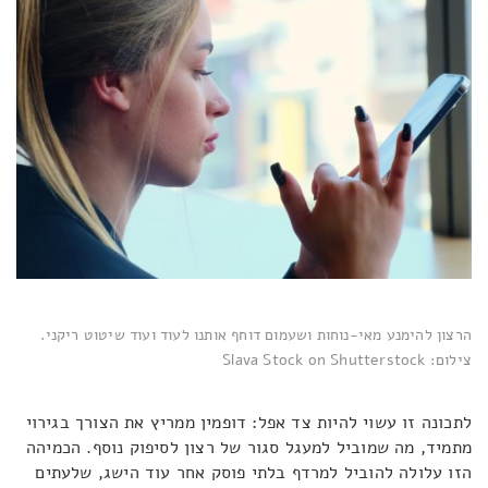
הרצון להימנע מאי-נוחות ושעמום דוחף אותנו לעוד ועוד שיטוט ריקני.
צילום: Slava Stock on Shutterstock
לתכונה זו עשוי להיות צד אפל: דופמין ממריץ את הצורך בגירוי
מתמיד, מה שמוביל למעגל סגור של רצון לסיפוק נוסף. הכמיהה
הזו עלולה להוביל למרדף בלתי פוסק אחר עוד הישג, שלעתים