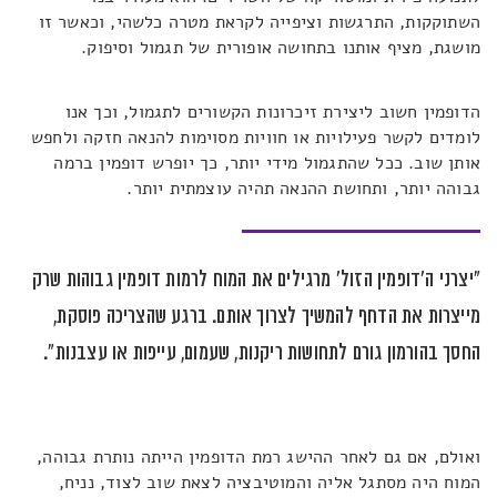
השתוקקות, התרגשות וציפייה לקראת מטרה כלשהי, וכאשר זו
מושגת, מציף אותנו בתחושה אופורית של תגמול וסיפוק.
הדופמין חשוב ליצירת זיכרונות הקשורים לתגמול, וכך אנו
לומדים לקשר פעילויות או חוויות מסוימות להנאה חזקה ולחפש
אותן שוב. ככל שהתגמול מידי יותר, כך יופרש דופמין ברמה
גבוהה יותר, ותחושת ההנאה תהיה עוצמתית יותר.
"יצרני ה'דופמין הזול' מרגילים את המוח לרמות דופמין גבוהות שרק
מייצרות את הדחף להמשיך לצרוך אותם. ברגע שהצריכה פוסקת,
החסך בהורמון גורם לתחושות ריקנות, שעמום, עייפות או עצבנות".
ואולם, אם גם לאחר ההישג רמת הדופמין הייתה נותרת גבוהה,
המוח היה מסתגל אליה והמוטיבציה לצאת שוב לצוד, נניח,