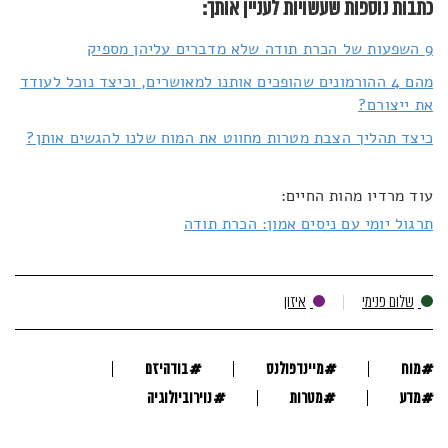
כתבות נוספות שעשויות לעניין אותך:
9 השפעות של הכרת תודה שלא מדברים עליהן מספיק
מהם 4 ההורמונים שהופכים אותנו למאושרים, וכיצד נוכל לעודד
את ייצורם?
כיצד תהליך הצבת מטרות מחווט את המוח שלנו להגשים אותן?
עוד מרדיו מהות החיים:
תרגול יומי עם ניסים אמון: הכרת תודה
שלום פנימי
איזון
#
#
#
מוח
מיינדפולנס
בודהיזם
#
#
#
מדע
מטרות
נוירוביולוגיה