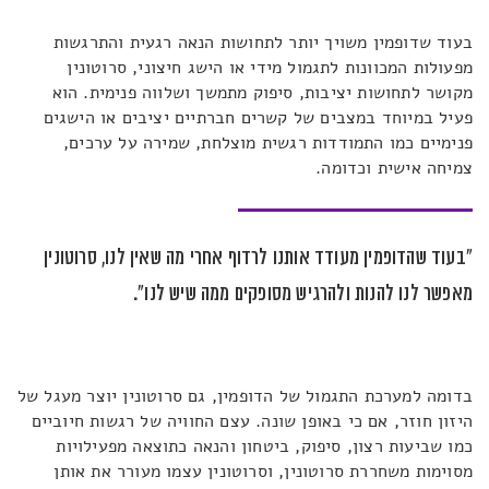
בעוד שדופמין משויך יותר לתחושות הנאה רגעית והתרגשות
מפעולות המכוונות לתגמול מידי או הישג חיצוני, סרוטונין
מקושר לתחושות יציבות, סיפוק מתמשך ושלווה פנימית. הוא
פעיל במיוחד במצבים של קשרים חברתיים יציבים או הישגים
פנימיים כמו התמודדות רגשית מוצלחת, שמירה על ערכים,
צמיחה אישית וכדומה.
"בעוד שהדופמין מעודד אותנו לרדוף אחרי מה שאין לנו, סרוטונין
מאפשר לנו להנות ולהרגיש מסופקים ממה שיש לנו".
בדומה למערכת התגמול של הדופמין, גם סרוטונין יוצר מעגל של
היזון חוזר, אם כי באופן שונה. עצם החוויה של רגשות חיוביים
כמו שביעות רצון, סיפוק, ביטחון והנאה כתוצאה מפעילויות
מסוימות משחררת סרוטונין, וסרוטונין עצמו מעורר את אותן