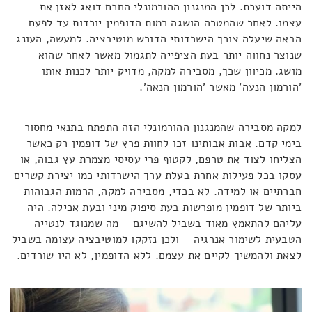
הייתה דועכת. לכן המנגנון ההורמונלי החכם דואג לאזן את
עצמו. לאחר שהמטרה הושגה רמות הדופמין יורדות עד לפעם
הבאה שיעלה צורך הישרדותי הדורש מוטיבציה. למעשה, העונג
שנוצר נחווה יותר בעת הציפייה לתגמול מאשר לאחר שהוא
מושג. מכיוון שכך, מסבירה למקה, מדויק יותר לכנות אותו
'הורמון הנעה' מאשר 'הורמון הנאה'.
למקה מסבירה שהמנגנון ההורמונלי הזה התפתח בתנאי מחסור
בימי קדם. אבות אבותינו זכו לחוות פרץ של דופמין רק כאשר
הצליחו לצוד את טרפם, לקטוף פרי עסיסי מצמרת עץ גבוה, או
עסקו בכל פעילות אחרת בעלת ערך הישרדותי כמו יצירת קשרים
חברתיים או למידה. לא בכדי, מסבירה למקה, הרמות הגבוהות
ביותר של דופמין מופרשות בעת סיפוק מיני ובעת אכילה. היה
עליהם להתאמץ מאוד בשביל להשיגם – מה שמנוגד לנטייה
הטבעית לשימור אנרגיה – ולכן נזקקו למוטיבציה עצומה בשביל
לצאת ולהמשיך לקיים את עצמם. ללא הדופמין, לא היו שורדים.