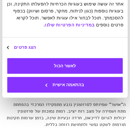
מסבל, בזמן שכל גירוי נוסף מחליש את המערכת עוד יותר והופך
אתר זה עושה שימוש בעוגיות הכרחיות להפעלתו התקינה, וכן 
את פוטנציאל הסבל לגבוה יותר. ואם לא דיבכך, חברות
בעוגיות נוספות (כגון לניתוח, מחקר, פרסום ושיווק) בכפוף 
הגיימינג, הסטרימינג, הרשתות החברתיות והאפליקציות השונות
להסכמתך. תוכל לבחור אילו עוגיות לאפשר. תוכל לקרוא 
מפתחות באופן מכוון את הפלטפורמות שלהן כך שייצרו מלכודות
פרטים נוספים 
במדיניות הפרטיות שלנו
.
דופמין בקרב משתמשיהן, במה שמכונות בציניות הולמת בעמק
הסיליקון "מעבדות דופמין".
הצג פרטים
הורמון הכרת התודה
לאשר הכול
סרוטונין
הוא מוליך עצבי נוסף שנחשב לאחד מארבעת "הורמוני
האושר". בדומה לדופמין הוא קשור ישירות לוויסות מצב הרוח,
אך בשונה ממנו הוא מיוצר ברובו במעיים ולא במוח, ובעל
בהתאמה אישית
תפקיד חשוב גם במערכת העיכול והחיסון.
ה"אושר" שמיוחס לסרוטונין נובע מתפקידו המרכזי בהפחתת
מתח ושמירה על מצב רוח יציב. רמות נמוכות של סרוטונין
יכולות לגרום לדיכאון, חרדה ובעיות שינה, בזמן שרמות תקינות
תורמות לשקט נפשי ולתחושת רווחה כללית.