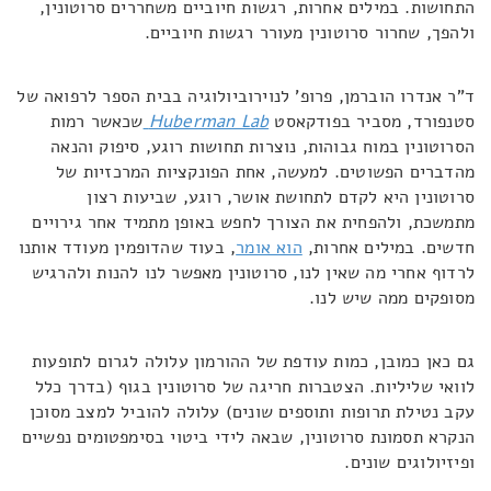
התחושות. במילים אחרות, רגשות חיוביים משחררים סרוטונין,
ולהפך, שחרור סרוטונין מעורר רגשות חיוביים.
ד"ר אנדרו הוברמן, פרופ' לנוירוביולוגיה בבית הספר לרפואה של
סטנפורד, מסביר בפודקאסט
Huberman Lab
שכאשר רמות
הסרוטונין במוח גבוהות, נוצרות תחושות רוגע, סיפוק והנאה
מהדברים הפשוטים. למעשה, אחת הפונקציות המרכזיות של
סרוטונין היא לקדם לתחושת אושר, רוגע, שביעות רצון
מתמשכת, ולהפחית את הצורך לחפש באופן מתמיד אחר גירויים
חדשים. במילים אחרות,
הוא אומר
, בעוד שהדופמין מעודד אותנו
לרדוף אחרי מה שאין לנו, סרוטונין מאפשר לנו להנות ולהרגיש
מסופקים ממה שיש לנו.
גם כאן כמובן, כמות עודפת של ההורמון עלולה לגרום לתופעות
לוואי שליליות. הצטברות חריגה של סרוטונין בגוף (בדרך כלל
עקב נטילת תרופות ותוספים שונים) עלולה להוביל למצב מסוכן
הנקרא תסמונת סרוטונין, שבאה לידי ביטוי בסימפטומים נפשיים
ופיזיולוגים שונים.