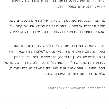
ושינה. חוסר שינה פוגע ברמות הסרוטונין וגורם לנו לחיפוש
גירויים דופמיניים במהלך היום.
מן הצד השני, הימנעות מצריכת יתר של גירויים מנטליים כמו
מדיה חברתית או שימוש בסמים יכולה למנוע את שחיקתם של
מאגרי הדופמין והסרוטונין ולשפר את תחושת הרוגע הכללית.
ייתכן שהמדע המודרני מספק לנו כלים להתבוננות מחודשת
בעקרונות הבודהיסטיים העתיקים. אם "מלכודת הדופמין" היא
גלגול חדש של רעיון הדוקהה, הרי שאיזון כימי בין דופמין
לסרוטונין משקף את "דרך האמצע" שהטיף לה בודהה. בסופו של
דבר, החיפוש אחר אושר אינו טמון רק בהשגת מטרות ויעדים,
אלא גם בנוכחות בחוויה והערכת הדרך.
תמונת כותרת: Matt Foxx on Unsplash