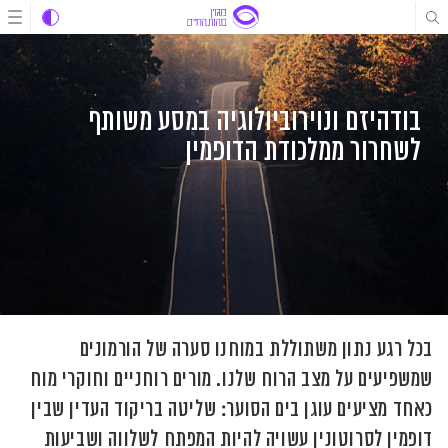
לג
לג
לג
תוכן
תוכן
ניווט
בודהיזם ונוירוביולוגיה במסע משותף
לשחרור ממלכודת הדופמין
בכל רגע נתון משתוללת במוחנו סערה של הורמונים
שמשפיעים על מצב הרוח שלנו. מורים רוחניים וחוקרי מוח
כאחד מציעים עוגן בים הסוער: שליטה בריקוד העדין שבין
דופמין לסרוטונין עשויה להיות המפתח לשלווה ושביעות