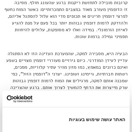
קרובות מובילה לתחושת ריקנות ברגע שהעונג חולף. מסיבה
זו הדופמין מעורב מאוד במצבים התמכרותיים: כאשר המוח נחשף
לפרצי דופמין חריגים או תכופים מדי הוא עלול להסתגל אליהם,
ולהזדקק לרמות דופמין גבוהות יותר בכל פעם על מנת להגיע
לאיזון הורמונלי. במידה ואלו לא מסופקות, עלולים להיחוות
תסמיני גמילה ברמות שונות.
הבעיה היא, מסבירה למקה, שהמערכת העדינה הזו לא הסתגלה
עדיין לעידן המודרני. כיום גירויים מעוררי דופמין מצויים בשפע
ואינם כרוכים במאמץ, כמו מזון מהיר עתיר קלוריות, מסכים,
רשתות חברתיות, גיימינג ושופינג. יצרני ה"דופמין הזול", כפי
שמכנה אותם למקה, מרגילים את המוח לרמות דופמין גבוהות
שרק מייצרות את הדחף להמשיך לצרוך אותם. ברגע שהצריכה
פוסקת, החסך בהורמון גורם לתחושות ריקנות, שעמום, עייפות או
עצבנות. בשלב זה, הצריכה כבר אינה נעשית לשם הנאה, אלא
רק בכדי להימנע מחוסר הנוחות. גלילה אינסופית ברשת חברתית
או שיטוט חסר תכלית בין תוכניות שאין לנו כל עניין בהן, הן רק
האתר עושה שימוש בעוגיות
חלק מהדוגמאות הרבות למה שמכנה למקה "מלכודת הדופמין".
זהו מעגל אכזרי שיוצר הזדקקות לעוד ועוד גירוי כדי להימנע