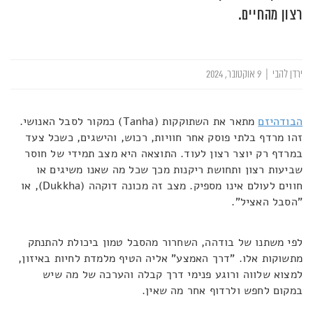
רצון מהחיים.
ירדן להבי
|
9 אוקטובר, 2024
הבודהיזם
מתאר את השתוקקות (Tanha) כמקור לסבל האנושי.
זהו מרדף בלתי פוסק אחר חוויות, רכוש, והישגים, כשכל צעד
במרדף רק יוצר רצון לעוד. התוצאה היא מצב תמידי של חוסר
שביעות רצון ותחושת ריקנות מכך שכל מה שאנו משיגים או
חווים לעולם אינו מספיק. מצב זה מכונה דוקהה (Dukkha), או
"הסבל האציל".
לפי משתנו של בודהה, השחרור מהסבל טמון ביכולת להתנתק
מתשוקות אלו. "דרך האמצע" אליה הטיף מלמדת לחיות באיזון,
למצוא שלווה ורוגע פנימי דרך קבלה והערכה של מה שיש
במקום לחפש ולרדוף אחר מה שאין.