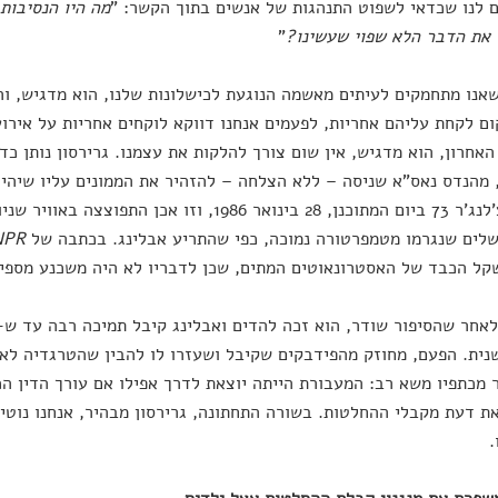
 לנו שכדאי לשפוט התנהגות של אנשים בתוך הקשר: "
מה היו הנסיבות
את הדבר הלא שפוי שעשינו?
"
אנו מתחמקים לעיתים מאשמה הנוגעת לכישלונות שלנו, הוא מדגיש, ו
ם לקחת עליהם אחריות, לפעמים אנחנו דווקא לוקחים אחריות על איר
אחרון, הוא מדגיש, אין שום צורך להלקות את עצמנו. גרירסון נותן כד
 מהנדס נאס"א שניסה – ללא הצלחה – להזהיר את הממונים עליו שיהי
החלל צ'לנג'ר 73 ביום המתוכנן, 28 בינואר 1986, וזו 
לים שנגרמו מטמפרטורה נמוכה, כפי שהתריע אבלינג. בכתבה של
NPR
ל הכבד של האסטרונאוטים המתים, שכן לדבריו לא היה משכנע מספיק
לאחר שהסיפור שודר, הוא זכה להדים ואבלינג קיבל תמיכה רבה עד ש-
נית. הפעם, מחוזק מהפידבקים שקיבל ושעזרו לו להבין שהטרגדיה לא 
מכתפיו משא רב: המעבורת הייתה יוצאת לדרך אפילו אם עורך הדין הכ
ת דעת מקבלי ההחלטות. בשורה התחתונה, גרירסון מבהיר, אנחנו נוטי
.