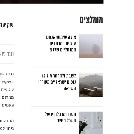
מומלצים
שקיעה 
איזה שימוש אנחנו
עושים במרחבים
המנטליים שלנו?
נוגה פנא
נניח שא
לשבת ולהרהר מול 12
בשקט בב
נופים ישראליים מעוררי
השראה
שטעיתם 
ממרום ג
פעמים. 
חסדו ומגבלותיו של
החדשות 
השכל הישר
ניתן למ