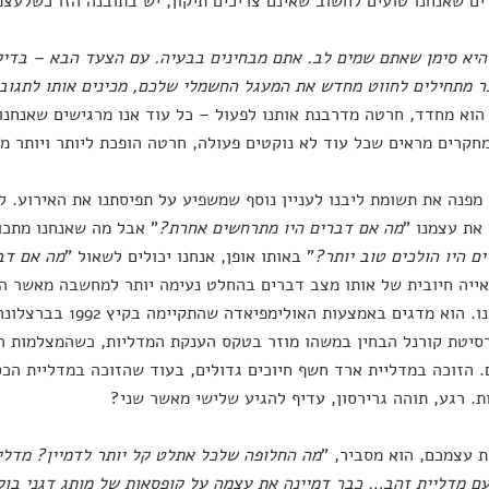
ם שאנחנו טועים לחשוב שאינם צריכים תיקון, יש בתובנה הזו כשלעצ
יא סימן שאתם שמים לב. אתם מבחינים בבעיה. עם הצעד הבא – בדיק
 מתחילים לחווט מחדש את המעגל החשמלי שלכם, מכינים אותו לתגו
הוא מחדד, חרטה מדרבנת אותנו לפעול – כל עוד אנו מרגישים שאנחנו 
מחקרים מראים שכל עוד לא נוקטים פעולה, חרטה הופכת ליותר ויותר מ
 מפנה את תשומת ליבנו לעניין נוסף שמשפיע על תפיסתנו את האירוע. ל
את עצמנו "
מה אם דברים היו מתרחשים אחרת?
" אבל מה שאנחנו מתכוו
ם היו הולכים טוב יותר?
" באותו אופן, אנחנו יכולים לשאול "
מה אם דבר
ייה חיובית של אותו מצב דברים בהחלט נעימה יותר למחשבה מאשר ה
שהחמצנו. הוא מדגים באמצע
סיטת קורנל הבחין במשהו מוזר בטקס הענקת המדליות, כשהמצלמות 
. הזוכה במדליית ארד חשף חיוכים גדולים, בעוד שהזוכה במדליית הכס
. רגע, תוהה גרירסון, עדיף להגיע שלישי מאשר שני?
 עצמכם, הוא מסביר, "
מה החלופה שלכל אתלט קל יותר לדמיין? מדלי
ם מדליית זהב… כבר דמיינה את עצמה על קופסאות של מותג דגני בו