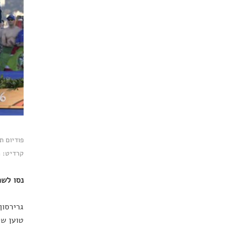
קרדיט: CP DC Press / Shutterstock.com
נסו לשח
גרירסון
טוען שכ