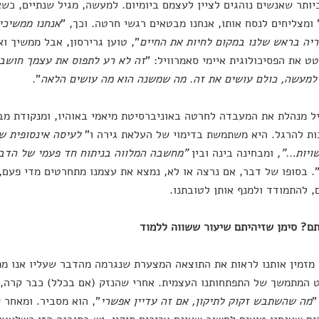
יותר שאנשים נוהגים לציין לעצמם ביומיום. למעשה, מגיל שנתיים, כש
 ומצליחים לנסח אותו, אנחנו מבטאים רגשי חרטה. וכך, "
אנחנו ממשיכי
יה בראש שלנו במקום לחיות את החיים
", טוען גרירסון, אבל ממשיך וא
ט את הפסיכולוגית איימי סאמרוויל: "
זה לא רע לתפוס את עצמך חושב 
למעשה, כולם עושים את זה. מה שמשנה הוא מה עושים הלאה
".
ל מנהלת את המעבדה לחרטה באוניברסיטת מיאמי באוהיו, ומנקודת מב
ות להרגל. היא משתמשת בדימוי של העלאת גירה ו"
לעיסה אינסופית ש
ויות…",
ומבחינה בינה ובין
"מחשבה המלווה בניתוח חד פעמי של הדבר
. בסופו של דבר, אם נרצה או לא, נמצא את עצמנו מתחרטים מדי פעם, 
, להתמודד ולמנף אותן לטובתנו.
? סימן שזיהיתם שיעור ששווה ללמוד
 מזמין אותנו לראות את התוצאה המצערת שנגרמה מהדבר שעליו אנו מת
 המתמשך של התפתחותנו העצמית. אחרי שהנזק (אם בכלל) כבר קרה, 
"
מה שהשתבש זקוק לתיקון, אם זה עדיין אפשרי
", הוא מסביר. ומאחר 