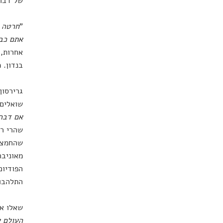
של דברי
"
חרטה ה
אתם כבר
אחרות, 
בנדון. 
גרירסון
שואלים 
אם דברי
שהרי רא
מאוניבר
הפודיום
התלהבות
שאלו את
העולם ע