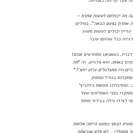
מה צעד קדימה בצמיחה.
ה מה יכולתם לעשות אחרת –
בה אחרת בפעם הבאה
". במילים
עדיין יכולים לעשות משהו
רגיזה ככל שהזמן עובר.
דבריו, כשאנחנו מתחרטים אנחנו
נים באמת, הוא מדגיש, זה "
מה
ים היו מתגלגלים גרוע יותר?
"
תמקדות בגורל המתוק
ות האולימפיאדה שהתקיימה בקיץ 1992 בברצלונה. הפסיכולוג תומאס גילוביץ'
התמקדו בפני האתלטים שעל
ף לצידו גילה בבירור פחות
סטית הכסף כמעט הייתה אלופת
קר פופולרי… לא פלא שנראתה