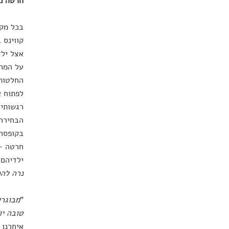
חרטה מש
בכל מקר
קווינס 
אצל ילד
החלטות 
לפתוח א
רגשותיה
הבחירה,
בקופסה 
חרטה – 
ילדיהם 
נרה להם
"
מבוגרי
טובה יו
איחרנו 