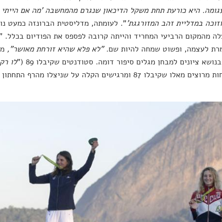
גומה. היא כורעת תחת משקל הדיכאון שנגרם מהמחשבה 'מה אם הייתי נ
זוכה במדליית זהב המזורגגת'
". לעומתה, מדליסטית הברונזה כמעט נו
לה מהמקום הרביעי המחריד והייתה קרובה לפספס את הפודיום בכלל. "
רת לעצמה, ופשוט שמחה להיות שם
. "לא פלא שהיא זורחת מאושר",
מס
נושא ציונים למבחן מגלים סיפור דומה. סטודנטים שקיבלו 89 ("
לו רק
לו שקיבלו 87 ומרגישים הקלה על שניצלו מהרף התחתון של העשירון השמיני.