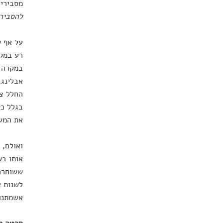
מסבירים
להסביר 
על אף ש
רע במקו
במקרה ה
אבלינג,
בגלל כש
את המשק
ואולם, 
אותו בש
ששוחרר 
לשנות א
אשמתנו