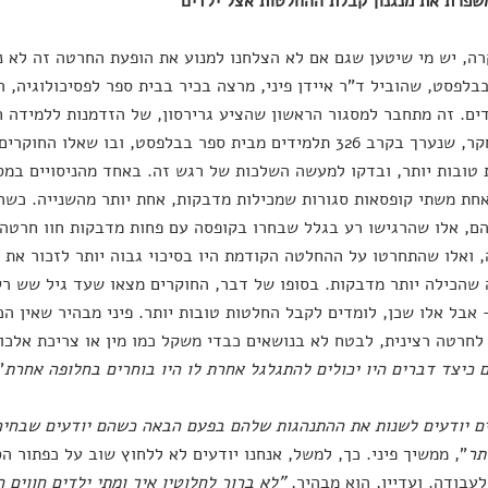
פרת את מנגנון קבלת ההחלטות אצל ילדים
ה, יש מי שיטען שגם אם לא הצלחנו למנוע את הופעת החרטה זה לא נ
בבלפסט, שהוביל ד"ר איידן פיני, מרצה בכיר בבית ספר לפסיכולוגיה, 
ים. זה מתחבר למסגור הראשון שהציע גרירסון, של הזדמנות ללמידה 
על המחקר, שנערך בקרב 326 תלמידים מבית ספר בבלפסט, ובו שא
טובות יותר, ובדקו למעשה השלכות של רגש זה. באחד מהניסויים במס
חת משתי קופסאות סגורות שמכילות מדבקות, אחת יותר מהשנייה. כשה
ם, אלו שהרגישו רע בגלל שבחרו בקופסה עם פחות מדבקות חוו חרטה.
 ואלו שהתחרטו על ההחלטה הקודמת היו בסיכוי גבוה יותר לזכור את 
שהכילה יותר מדבקות. בסופו של דבר, החוקרים מצאו שעד גיל שש רק
אבל אלו שכן, לומדים לקבל החלטות טובות יותר. פיני מבהיר שאין הכו
לחרטה רצינית, לבטח לא בנושאים כבדי משקל כמו מין או צריכת אלכוה
 כיצד דברים היו יכולים להתגלגל אחרת לו היו בוחרים בחלופה אחרת
.
ם יודעים לשנות את ההתנהגות שלהם בפעם הבאה כשהם יודעים שבחיר
תר
", ממשיך פיני. כך, למשל, אנחנו יודעים לא ללחוץ שוב על כפתור ה
לעבודה. ועדיין, הוא מבהיר,
"לא ברור לחלוטין איך ומתי ילדים חווים