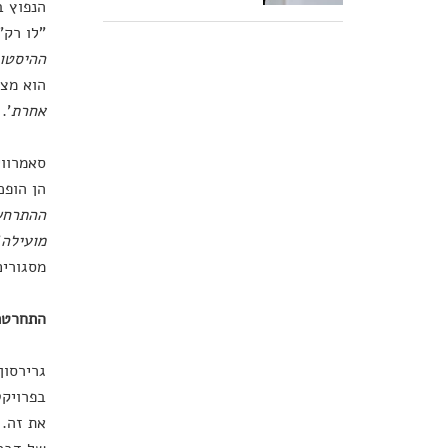
הנפוץ ב
"לו רק"
ההיסטור
הוא מצט
אחרת
'.
סאמרווי
הן הופכ
ההתרחש
מועילה
"
מסגורים
התחרטתם
גרירסון
בפרויקט
את זה. 