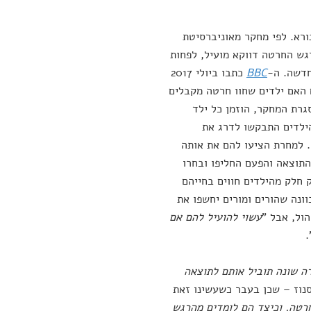
ורא. לפי מחקר מאוניברסיטת
רגש החרטה דווקא מועיל, לפחות
חדשה. ה-
BBC
כתבו ביולי 2017
לו החוקרים האם ילדים שחוו חרטה מקבלים
גרת המחקר, הוזמן כל ילד
ילדים התבקשו לדרג את
 למחרת הציעו להם את אותה
התוצאה והפעם החליפו ובחרו
 חלק מהילדים חווים בחייהם
ונה שהורים ומורים יחשפו את
ול, אבל "
עשוי להועיל להם אם
"
ה שונה תוביל אותם לתוצאה
סנוז – שכן בעבר כשעשינו זאת
 חרטה, וכיצד הם לומדים מהרגש