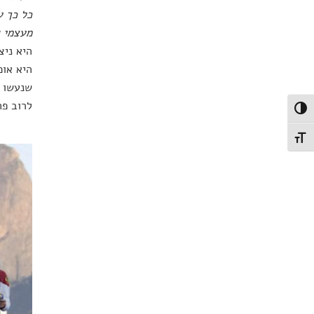
כל כך ע
מעצמי ו
היא ניצ
היא אומ
שנעשו ב
לרוב פחות מרוצים מא
פעל/כבה ניגודיות גבוהה
תג גודל גופן