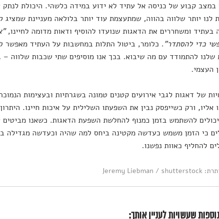
במצב קבוע של כניסה אל עתיד לא ידוע במידה כלשהי. היכולת לנתק 
לנו יותר שלווה בהווה, שמתעצמת עוד יותר בלולאה מעניינת שמציג קי
בעתיד ומשחררים את הדאגות שנועדו להוסיף ודאות מדומה לחיינו,
"א
פשי כדי להסתדר"
. כלומר, ביטול התלות במחשבות על העתיד מאפשר לנו
 שלנו להתמודד עם מה שיבוא. בכך אנו מוסיפים שתי שכבות שלווה – 
 העצמי.
ות של דאגות לגבי אירועים קטנים טמונה בשגרתיות ובעצימות הנמוכה
 אליו, ורק כשייפסק נבין את השפעתו השלילית על איכות חיינו. היתרון
יכולים להשתמש בזמן כמנוף להחלשת השפעת הדאגות. כשאנו מביטים 
ים כי הזמן משמש כעדשה מקטינה ביחס למה שהיה וכעדשה מגדילה ביח
לים להחליף כאוות נפשנו.
Jeremy Liebman / 
וספות שעשויות לעניין אותך: