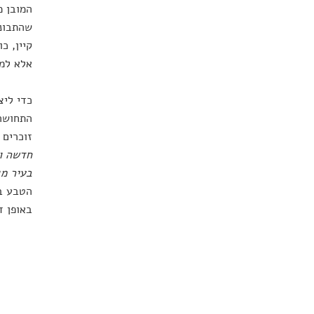
המובן מ
שהתבוננ
קיין, כ
אלא למע
כדי ליצ
התחושה 
זוכרים 
חדשה וא
בעיר מג
הטבע בר
באופן ד