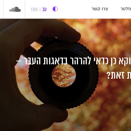
עב
ENG
זלטר
צרו קשר
וקא כן כדאי להרהר בדאגות העבר –
ת זאת?