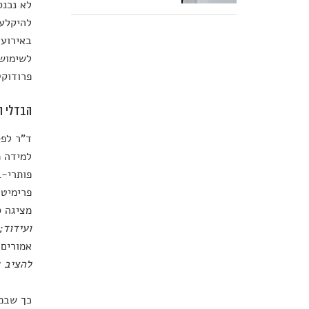
לא נכנס
להיקלע 
באירועי
לשימושי
פרודוקט
הבדלי ה
ד"ר לפס
למידה מ
פותרי-ב
פרימיטי
מציגה ס
ועידוד;
אמורים 
להציב ג
כך שבמו