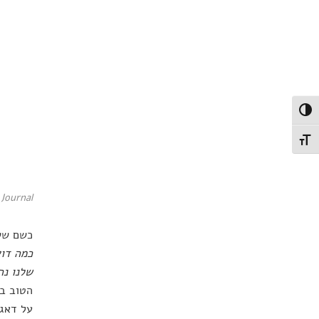
פעל/כבה ניגודיות גבוהה
תג גודל גופן
 Journal
כשם ששע
כמה דוא
שלנו נר
הטוב בי
על דאגו