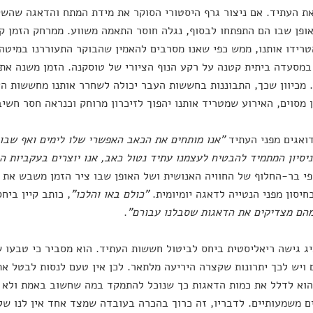
ת העתיד. אם ניצור גרף היסטורי הסוקר את מידת המתח והדאגה שהשק
ופן שבו הם התפתחו לבסוף, נגלה חוסר התאמה משווע. ממרחק הזמן ק
רידו אותנו, ממש כפי שאנו מסרבים להאמין שהבוקר התעוררנו במיטה ש
מסעדה ביתית קטנה על רקע הנוף הציורי של טוסקנה. הזמן משנה את
 מכיוון שכך, התבוננות בחששות העבר יכולה לשחרר אותנו מחששות הע
 מסוים, האירוע שמטריד אותנו יהפוך לזיכרון מרוחק וכנראה חסר חשי
ואגים מפני העתיד
"אנו מותחים את הכאב האפשרי שלו לימים ואף שבו
יסיון המתמיד להבטיח לעצמנו עתיד נטול כאב, אנו יוצרים בעקביות ה
י בר-החלוף של החוויה האנושית ושל האופן שבו ציר הזמן משבש את ס
יסון מפני הנטייה לדאגה יומיומית.
"כולם באו והלכו"
, כותב קיין ביחס
הם מצדיקים את הדאגות שסבלנו עבורם"
.
יג גישה ריאליסטית ביחס לביטול חששות העתיד. הוא מסביר כי טבעו ש
 ויש לכך יתרונות שקצרה היריעה מלתאר. לכן אין טעם לנסות לבטל א
הוא לדלל את כמות הדאגות כך שנוכל להתמקד במה שחשוב באמת ולא
ם משמעותיים. לדבריו, זה כרוך בהכרה בעובדה שמצד אחד אין לנו של