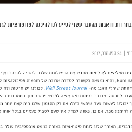
בחרדות ודאגות מהעבר עשוי לסייע לנו להיכנס לפרופורציות לגב
חי
|
24 ספטמבר, 2017
גים ממליצים לא לחיות מחדש את הכישלונות שלנו. לנטייה להרהר ואף
– Rumination, והיא נמצאה כקשורה לסדרה ארוכה של תופעות פסיכולוגיות
ווחת שירלי וואנג מה-
Wall Street Journal
. לכולנו יש חרטות וזה 
בר לחרטה. מדובר בניתוח סיטואציה לפרטי פרטים תוך התמקדות בהי
ך יכולנו לעשות צעד טיפשי כזה? אם רק התזמון שלנו היה קצת יותר מוצ
להימנע מכך, אם כן, פשוט למדי: אין טעם לסבול פעמיים בגלל אותו א
ברים, הצורך שלנו לנתח סיטואציות בצורה כמעט אובססיבית עולה באי