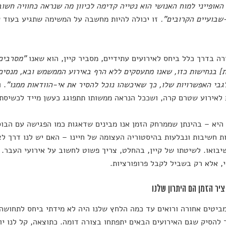
האופייני למוח האנושי הוא נטייה קדימה לכיוון מה שנראה כחוויה חש
שבועיים הקרובים".
זו יכולה להיות מחשבה על המשימה שתגיע בעוד שע
ה בדרך כלל ביחס לאירועים עתידיים, מסביר קיין, הוא שאנו
"מסרבים 
] בנחישות כזו, שאנו מתעסקים ללא הרף באירוע הממשמש ובא, מנסים 
בי האפשרויות שלו, כך שאיכשהו נוכל להסיר את אי-הוודאות ממנו"
. 
לאירוע שטרם קרה, ושככל הנראה ממשותו תתפוגג כעשן מייד לכשיסתיי
יא – בהינתן שממרחק הזמן אנו מבינים שדאגות כמו הפגישה עם הבוס
ת חשיבות ונבלעות בהיסטוריה העצומה של חיינו – האם יש לנו דרך ל
יבואו. לשיטתו של קיין, בהחלט, צריך פשוט לחשוב על אירועי העבר. 
, אלא רק בשביל לקבל פרופורציות.
יר הזמן הם היתרון שלנו
ביטים אחורה ורואים עד כמה הלחץ שלנו היה לא מידתי ביחס לתחושה 
ר להסיק שגם האירועים הבאים יתפתחו בצורה דומה. כתוצאה, קל לנו י