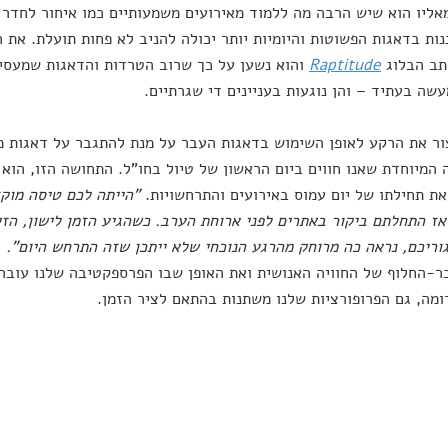
אליו הוא שיש הרבה מה ללמוד מאירועים משמעותיים כמו איחור לחדר ל
ות בדאגות הפשוטות והיומיות יותר יכולה להניב לא פחות תועלת. את הה
ותב הבלוג
Raptitude
והוא נשען על כך שרוב הטרדות והדאגות שמעסיק
שה בעתיד – והן נוגעות בעניינים די שגרתיים.
ור את הרקע לאופן השימוש בדאגות העבר על מנת להתגבר על דאגות מ
המיוחדת שאנו חווים ביום הראשון של טיול בחו"ל. התחושה הזו, הוא מ
את תחילתו של יום עמוס באירועים והתרחשויות.
"הייתה לכם טיסה מוק
ז התחלתם ביקור באתרים לפני ארוחת הערב. כשהגיע הזמן לישון, הז
וריכם, נראה כה מרוחק מהרגע הנוכחי שלא ייתכן שזה התרחש היום".
ה
-החלוף של החוויה האנושית ואת האופן שבו הפרספקטיבה שלנו עוברת
ומה, גם הפרופורציות שלנו משתנות בהתאם לציר הזמן.