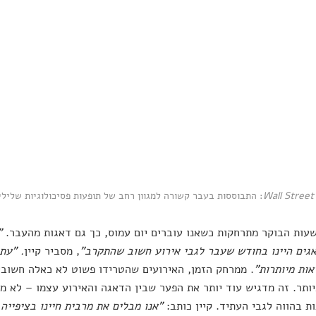
Wall Street
: התבוססות בעבר קשורה למגוון רחב של תופעות פסיכולוגיות שלילי
ות הבוקר מתרחקות כשאנו עוברים יום עמוס, כך גם דאגות מהעבר.
"
גים היינו בחודש שעבר לגבי אירוע חשוב שהתקרב"
, מסביר קיין
. "עת
אות מיותרות"
. ממרחק הזמן, האירועים שהטרידו פשוט לא כאלה חשובי
ותר. זה מדגיש עוד יותר את הפער שבין הדאגה והאירוע עצמו – לא מ
ת בהווה לגבי העתיד. קיין כותב:
"אנו מבלים את מרבית חיינו בציפייה