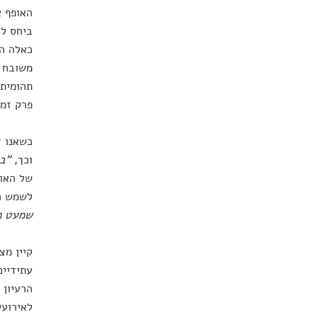
האופף א
ביחס לא
כאלה הט
משובח ב
תהומית.
פרק זמן
כשאנו ד
וכך,
"בנ
של האופ
לשמש כח
שמעט מ
קיין מצ
עתידיים
הרעיון 
לאירועי