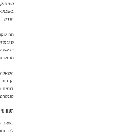
העיסוק 
בשבוע-
חודש.
מה שקור
שגרתיות
בראש לג
מוחשית 
השאלה ה
הן חסרו
דומים ש
קונקרטי
תעתועי צ
כשאנו מ
לנו יות