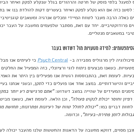
 למעגל בלתי פוסק של חרטה והרהורים בגלל שנקלע לפקק ואיחר הבית
לסשן כזה אם הוא נקלע לפקק ואיחר בעשרים דקות להולדת בנו או בתו
ם כאלה הרבה מעבר לטווח המיידי ומכלים אנרגיה ומשאבים קוגניטיביי
ם פרודוקטיביים. יחד עם זאת, מסתבר שלפעמים מחשבה על העבר יכול
יבי במשאבים מנטליים.
סימפטומים: למידה מטעויות מול דשדוש בעבר
יכולוגיה לין מרגוליס מסבירה ב-
Central
Psych
כי לעיתים אנו מבלב
טעויות. כשאנו מבצעים ניתוח לוגי ורציונלי, כזה המפעיל את החלקים 
עיות. לעומת זאת, בהתבוססות רגשית אנו מפעילים בין היתר את האמי
ביים והישרדותיים. במצב אחד אנו פועלים כדי לתקן, ובשני אנחנו בעיק
ימנים המעידים על שהייה במצב דשדוש:
"אתם מרגישים רע יותר במקו
 רפיון וחוסר יכולת לנקוט פעולה"
, וכן הלאה. לעומת זאת, כשאנו מביט
לחוות דברים כמו:
"יכולת לחולל טווח של רעיונות ופתרונות; תחושת מו
בולות לזמן פתירת-בעיות"
, וכדומה.
בן מסוים, דווקא מחשבה על הדאגות והחששות שלנו מהעבר יכולה לע