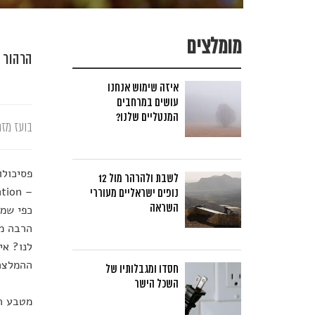
מומלצים
הרהור 
איזה שימוש אנחנו
עושים במרחבים
המנטליים שלנו?
בועז מזר
פסיכולו
לשבת ולהרהר מול 12
נופים ישראליים מעוררי
השראה
כפי שמד
הרבה מע
לנו? אי
ההמלצה 
חסדו ומגבלותיו של
השכל הישר
מטבע הד