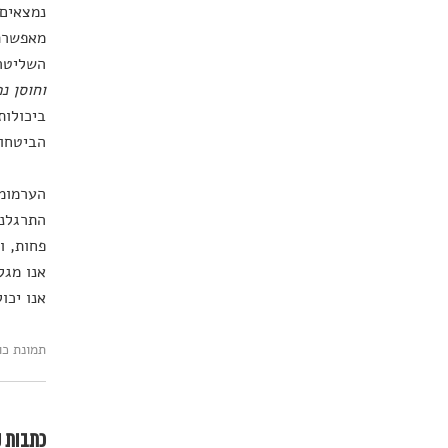
נמצאים 
מאפשרת 
השליטה 
וחוסן נ
ביכולות
הביטחון
הערמומי
התרגלנו
פחות, ו
אנו מגל
אנו יכו
תמונת כותרת: shutterstock
כתבות נ