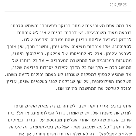
|
25 יוני, 2017
עד כמה אתם משוכנעים שמחר בבוקר תתעוררו והשמש תזרח?
כנראה מאוד משוכנעים. יש דברים בחיים שאנו לא טורחים
לבדוק ולערער עליהם מכיוון שהם יסודות הידיעה שלנו.
לתפיסתנו, אלו עובדות מציאות שלא ניתן, וחשוב מכך, אין צורך
לערער עליהן. אבל לא לתפיסתו של אפלטון. הפילוסוף היווני,
מהאבות המכוננים של המחשבה המערבית – על כל רוחבו של
המושג הזה – הלך את כל הדרך לפירוק יסודות הידיעה שלנו,
עד שהגיע לבסוף למסקנה שאנחנו לא באמת יכולים לדעת משהו.
השקפתו הפילוסופית, על אף שנרקמה לפני כאלפיים שנים, עדיין
יכולה לטלטל את המחשבה בימינו אנו.
איתי ברנע ואירי ריקין ישבו לשיחה ב
רדיו מהות החיים
וניסו
לפרק את משנתו של, יש שיאמרו, גדול הפילוסופים. מדוע? כיוון
שרוב ההגות שהגיעה אחרי אפלטון מבוססת על דבריו, ובמילים
של ריקין,
"כל מה שנכתב אחרי אפלטון בפילוסופיה, זה הערות
שוליים לאפלטון".
זה לא שלא היו חידושים אחריו, אך את