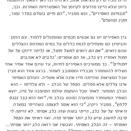
כיוון שלא היינו מודעים לקיומן של האפשרויות האחרות. וכך,
"מבחינת האסירים"
, הוא מסביר,
"הם חיים בעולם בסדר גמור,
תקין ומושלם".
בין האסירים יש גם אנשים חכמים שמסוגלים ללמוד. עם הזמן
והניסיון הם מתחילים לנסח כללים על בסיס המחזות והצללים
שהם רואים.
"אם הם רואים למשל חתול, או (ליתר דיוק) צל של
חתול ואחריו רץ כלב, אז הם אומרים: 'כלבים לא אוהבים
חתולים'"
. כך ממשיכים האסירים לחיות, עד שיום אחד אסיר אחד
מצליח להשתחרר מכבליו ומסתובב לאחור. ברגע אחד הוא מבין
שכל המציאות שהייתה חייו אינה אלא אשליה. העולם האמיתי
אינו צללים אלא פסלים. הפסל של הכלב – ולא צלליתו – הוא
הכלב הממשי. לאחר שכל השקפת עולמו התהפכה על פיה, יוצא
האסיר המשוחרר מהמערה ופוגש בכלב חי,
"ואז הוא כבר נכנס
ללחץ"
, מסביר ריקין,
"כי הוא אומר לעצמו: כשהייתי במערה
וראיתי צל של כלב, הייתי בטוח שזה כלב אמיתי. לא הייתה לי
סיבה לחשוב שיש כלב יותר אמיתי מזה. ואז ראיתי את הפסל
ואמרתי – זה הכלב האמיתי. ועכשיו אני רואה כלב יותר אמיתי…