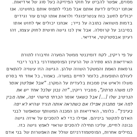
מסוים, אפשר להביט על חוקי הפיזיקה כעל סוג של אידיאות.
אנחנו יכולים לדעת אותם אבל מבלי לתפוס אותם בחושינו. אנו
יכולים לחשב כוח צנטריפוגלי ולראות אותו קורם עור וגידים
בדמות משוואה כתובה על נייר; אנחנו יכולים אף לחוש אותו
בסיבוב על קרוסלה. אבל אין לנו גישה חושית לחוק עצמו, זהו
רעיון אבסטרקטי, אידיאי.
על פי ריקין, לקח דומיננטי ממשל המערה וחיבורו לתורת
האידיאות הוא סתירה של הרעיון הפוסטמודרני בדבר ריבוי
גרסאות האמת והמשקל השווה שלהן. הגישה הזו עשויה להתאים
לעולם התופעות, כלומר לחיים במערה. כאמור, כל אחד חי בסרט
משלו ולאיש אין סמכות בלעדית על המקרן.
"אבל אפלטון אומר
לנו משהו מרתק"
, מסביר ריקין,
"זה נכון שלכל אחד יש את
הנרטיב שלו […] אבל כשאני אומר הכרתי מישהי יפה, אתה מבין
למה אני מתכוון אפילו אם כשתראה אותה תגיד שהיא לא יפה
בעיניך"
. כלומר, האידיאות הן המכנה המשותף שמאפשר לבני
האדם לתקשר ביניהם. אפילו כדי לא להסכים על איזה גישה
נכונה לחיים, עלינו תחילה להסכים שראוי לאמץ גישה כזו.
במילים אחרות, הפוסטמודרניזם שולל את האפשרות של בני אדם