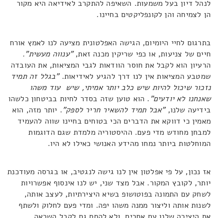
לנהל דיון בעל משמעות. השאיפה להתקרב לאידיאה היא מקור
הן לצמיחה והן לקונפליקטים בחיינו.
בתרגום לחיי היומיום, הגישה האפלטונית מציעה לנו לאמץ אורח
חיים של צניעות, או כפי שריקין מכנה זאת,
"ענווה מעשית".
הרעיון הוא לקבל את חוסר הוודאות לגבי המציאות, את העובדה
שמטבע המציאות אין לנו דרך להגיע לאידיאות.
"בגלל זה תמיד
נזכור שיכול להיות שיש כלב יותר אמיתי, שיש עוד משהו
שאנחנו לא יודעים"
. הוא טוען שזה בסדר לחיות בביטחון כלשהו
בידיעה שלנו,
"אבל תמיד להשאיר חריר לספק"
. יותר מזה, הוא
מאמין כי דווקא את הדברים הכי בטוחים בחיינו שווה להעמיד
למבחן מחודש מדי פעם. ההיסטוריה מלמדת שגם הדוגמות
המוחלטות ביותר נמחו מהידע האנושי כאילו לא היו.
אז נכון, על פי אפלטון אין לנו גישה לנגטיב, או בגרסה מעודכנת
יותר, לקובץ המקור. אבל מצד שני, יש לנו אינסוף אפשרויות
לשחק עם התמונה בפוטושופ בשיא היצירתיות, לעצב אותה,
לשנות אותה וליצור ממנה משהו יפה. ומדי פעם לחלוק ולשתף
את היצירה שלנו עם אחרים, ולא להסס גם לקבל השראה