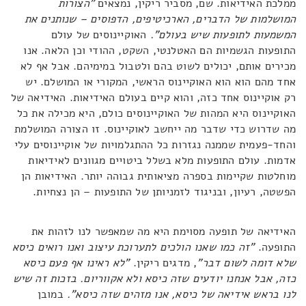
ממלכת האידיאות. שם, מסביר ריקין, נמצאים
"הצורות
המושלמות של הדברים, הארכיטיפים, הדפוסים – שנותנים את
המשמעות לתופעות שיש בעולם".
האוקיינוסים של עולם
התופעות הגשמיות הם האטלנטי, השקט, ההודי וכן הלאה. אנו
מכירים אותם, יכולים לשוט בהם ולטבול במימיהם. אבל אף לא
אחד מהם הוא הוא האוקיינוס הראשי, המקורי או המושלם. יש
רק אוקיינוס אחד כזה, והוא קיים בעולם האידיאות. האידיאה של
האוקיינוס היא המהות של האוקיינוסים כולם, היא מכילה את כל
מה שדרוש כדי שדבר מה ייחשב לאוקיינוס. זו הצורה המושלמת
והחד-פעמית שממנה נגזרות כל ההתגלמויות של אוקיינוסים עלי
אדמות. עולם התופעות מלא בשלל ביטויים מגוונים לאידיאות
מוחלטות שקיימות בספרה מציאותית גבוהה יותר. האידיאות הן
הפשטה, רעיון, ובניגוד לזמניותן של התופעות – הן נצחיות.
האידיאה של תופעה מסוימת היא מה שמאפשר לנו לזהות את
התופעה.
"זה כמו שאנו הולכים לתערוכת עיצוב ואנו רואים כיסא
שלא דומה לשום דבר"
, מדגים ריקין.
"לא ראינו אף פעם כיסא
כזה, אבל אנחנו יודעים שזה כיסא ולא אקווריום. בזכות זה שיש
לנו בראש אידיאה של כיסא, אנו מזהים שזה כיסא".
במובן