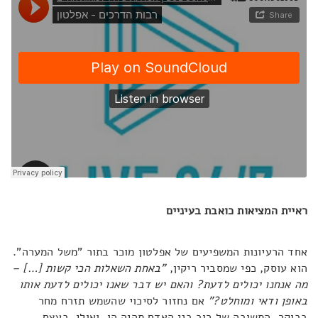
ראיית המציאות כואבת בעיניים
אחד הרעיונות המשפיעים של אפלטון מוכר בתור "משל המערה".
הוא עוסק, כפי שמסביר ריקין,
"באחת השאלות הכי קשות […] –
מה אנחנו יכולים לדעת? והאם יש דבר שאנו יכולים לדעת אותו
באופן ודאי ומוחלט?"
אם נחזור לסיכוי שהשמש תזרח מחר
בבוקר, התשובה של רוב בני האדם תהיה הן. ואולי, בעצם,