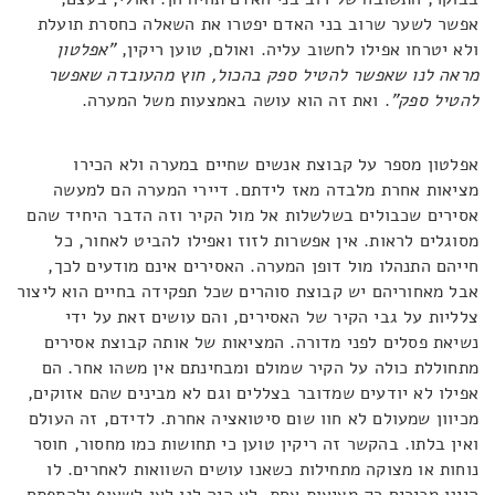
אפשר לשער שרוב בני האדם יפטרו את השאלה כחסרת תועלת
ולא יטרחו אפילו לחשוב עליה. ואולם, טוען ריקין,
"אפלטון
מראה לנו שאפשר להטיל ספק בהכול, חוץ מהעובדה שאפשר
להטיל ספק"
. ואת זה הוא עושה באמצעות משל המערה.
אפלטון מספר על קבוצת אנשים שחיים במערה ולא הכירו
מציאות אחרת מלבדה מאז לידתם. דיירי המערה הם למעשה
אסירים שכבולים בשלשלות אל מול הקיר וזה הדבר היחיד שהם
מסוגלים לראות. אין אפשרות לזוז ואפילו להביט לאחור, כל
חייהם התנהלו מול דופן המערה. האסירים אינם מודעים לכך,
אבל מאחוריהם יש קבוצת סוהרים שכל תפקידה בחיים הוא ליצור
צלליות על גבי הקיר של האסירים, והם עושים זאת על ידי
נשיאת פסלים לפני מדורה. המציאות של אותה קבוצת אסירים
מתחוללת כולה על הקיר שמולם ומבחינתם אין משהו אחר. הם
אפילו לא יודעים שמדובר בצללים וגם לא מבינים שהם אזוקים,
מכיוון שמעולם לא חוו שום סיטואציה אחרת. לדידם, זה העולם
ואין בלתו. בהקשר זה ריקין טוען כי תחושות כמו מחסור, חוסר
נוחות או מצוקה מתחילות כשאנו עושים השוואות לאחרים. לו
היינו מכירים רק מציאות אחת, לא היה לנו לאן לשאוף ולהתפתח