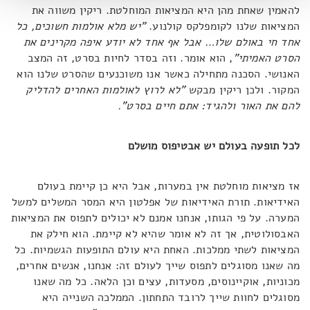
להאמין שאחת מהן היא המציאות המוחלטת. ריקין משווה את
המציאות שלנו לקומפלקס קולנוע.
"יש מלא אולמות חשוכים, כל
אחד חי באולם שלו… אבל אף אחד לא יודע איפה מקרינים את
הסרט האמיתי"
, הוא אומר. וזה בסדר לחיות בסרט, זה המצב
האנושי. הסכנה מתחילה כאשר אנו משוכנעים שהסרט שלנו הוא
המקור. ולכן ריקין מבקש
"לא לרוץ לאולמות האחרים להדליק
להם את האור ולהגיד: אתם חיים בסרט".
לכל תופעה בעולם יש אבטיפוס מושלם
אז מציאות מוחלטת אין במערות, אבל היא כן קיימת בעולם
האידיאות. תורת האידיאות של אפלטון היא המסר המשלים למשל
המערה. על פי הגותו, אנחנו אמנם לא יכולים לתפוס את המציאות
האבסולוטית, אך זה לא אומר שהיא לא קיימת. הוא חילק את
המציאות לשתי ממלכות. האחת היא עולם התופעות הגשמיות. כל
מה שאנו מסוגלים לתפוס שייך לעולם זה: אנחנו, אנשים אחרים,
מכוניות, אוקיינוסים, מסעדות, עצים וכן הלאה. כל מה שאנו
מסוגלים לחוות שייך לרובד התחתון. הממלכה השנייה היא