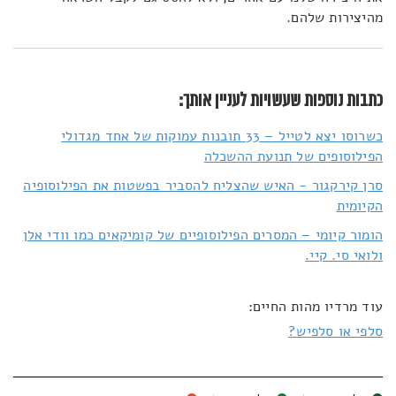
מהיצירות שלהם.
כתבות נוספות שעשויות לעניין אותך:
כשרוסו יצא לטייל – 33 תובנות עמוקות של אחד מגדולי
הפילוסופים של תנועת ההשכלה
סרן קירקגור - האיש שהצליח להסביר בפשטות את הפילוסופיה
הקיומית
הומור קיומי – המסרים הפילוסופיים של קומיקאים כמו וודי אלן
ולואי סי. קיי.
עוד מרדיו מהות החיים:
סלפי או סלפיש?