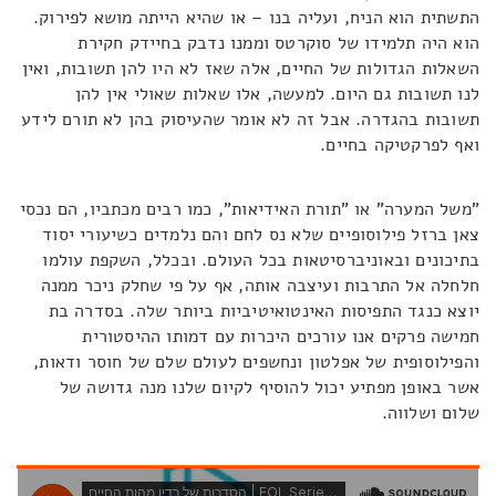
התשתית הוא הניח, ועליה בנו – או שהיא הייתה מושא לפירוק.
הוא היה תלמידו של סוקרטס וממנו נדבק בחיידק חקירת
השאלות הגדולות של החיים, אלה שאז לא היו להן תשובות, ואין
לנו תשובות גם היום. למעשה, אלו שאלות שאולי אין להן
תשובות בהגדרה. אבל זה לא אומר שהעיסוק בהן לא תורם לידע
ואף לפרקטיקה בחיים.
"משל המערה" או "תורת האידיאות", כמו רבים מכתביו, הם נכסי
צאן ברזל פילוסופיים שלא נס לחם והם נלמדים כשיעורי יסוד
בתיכונים ובאוניברסיטאות בכל העולם. ובכלל, השקפת עולמו
חלחלה אל התרבות ועיצבה אותה, אף על פי שחלק ניכר ממנה
יוצא כנגד התפיסות האינטואיטיביות ביותר שלה. בסדרה בת
חמישה פרקים אנו עורכים היכרות עם דמותו ההיסטורית
והפילוסופית של אפלטון ונחשפים לעולם שלם של חוסר ודאות,
אשר באופן מפתיע יכול להוסיף לקיום שלנו מנה גדושה של
שלום ושלווה.