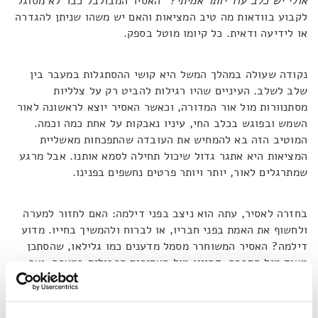
אולי יש כלב עוד יותר אמיתי?"
האסיר המבולבל כבר לא מסוגל
לקבוע בוודאות מה טיב המציאות והאם יש משהו שניתן להגדרה
או לידיעה ודאית. כל קיומו מוטל בספק.
נקודה שעולה במהלך המשל היא קושי ההסתגלות במעבר בין
שלב לשלב. העיניים שהיו רגילות להביט רק על צלליות
מסתנוורות מול אור המדורה, וכאשר האסיר יוצא לראשונה לאור
השמש ובפוגש בכלב החי, עיניו נאבקות על אחת כמה וכמה.
המוטיב הזה בא להמחיש את העובדה שהתפכחות מאשליית
המציאות היא אתגר גדול שיכול תחילה לסמא אותנו. אבל מרגע
שמתרגלים לאור, יותר ויותר פרטים נחשפים בפנינו.
בחזרה לאסיר, עתה הוא ניצב בפני דילמה: האם לחזור למערה
ולחשוף את האמת בפני חבריו, או לברוח ולהמשיך בחייו. מדוע
דילמה? האסיר המשוחרר מסמל מדענים כמו גלילאו, שהסתכן
מאוד מול החברה, דהיינו מול האסירים הכבולים במערה, ואף
נתבע למשפט כשהביא לעולם תיאוריות אסטרונומיות שסתרו את
כל מה שהיה מקובל לחשוב בזמנו. זה רחוק מלהיות מקרה
מבודד בהיסטוריה, אשר רצופה ברדיפות על רקע חידושים.