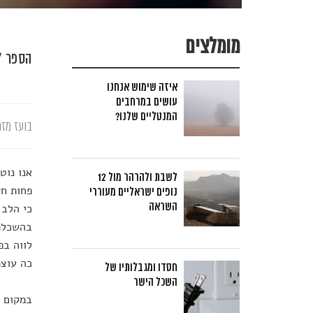
מומלצים
הספר "
איזה שימוש אנחנו
עושים במרחבים
המנטליים שלנו?
בועז מזר
אנו נוט
לשבת ולהרהר מול 12
פחות חש
נופים ישראליים מעוררי
השראה
כי הלב 
בהשכלתו
לווה בפ
כה עוצמ
חסדו ומגבלותיו של
השכל הישר
במקום ל