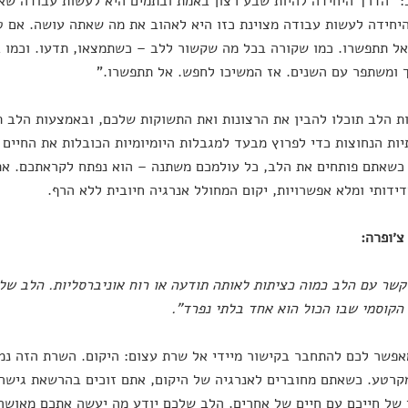
 "הדרך היחידה להיות שבע רצון באמת ובתמים היא לעשות עבודה שאת
יחידה לעשות עבודה מצוינת כזו היא לאהוב את מה שאתה עושה. אם ט
ל תתפשרו. כמו שקורה בכל מה שקשור ללב – כשתמצאו, תדעו. וכמו ב
 ומשתפר עם השנים. אז המשיכו לחפש. אל תתפשרו."
 הלב תוכלו להבין את הרצונות ואת התשוקות שלכם, ובאמצעות הלב ת
יות הנחוצות כדי לפרוץ מבעד למגבלות היומיומיות הכובלות את החיים 
כשאתם פותחים את הלב, כל עולמכם משתנה – הוא נפתח לקראתכם. א
דידותי ומלא אפשרויות, יקום המחולל אנרגיה חיובית ללא הרף.
צ׳ופרה
:
קשר עם הלב כמוה כציתות לאותה תודעה או רוח אוניברסליות. הלב ש
קוסמי שבו הכול הוא אחד בלתי נפרד
"
.
פשר לכם להתחבר בקישור מיידי אל שרת עצום: היקום. השרת הזה נמ
רטע. כשאתם מחוברים לאנרגיה של היקום, אתם זוכים בהרשאת גישה 
 של חייכם עם חיים של אחרים. הלב שלכם יודע מה יעשה אתכם מאושרי