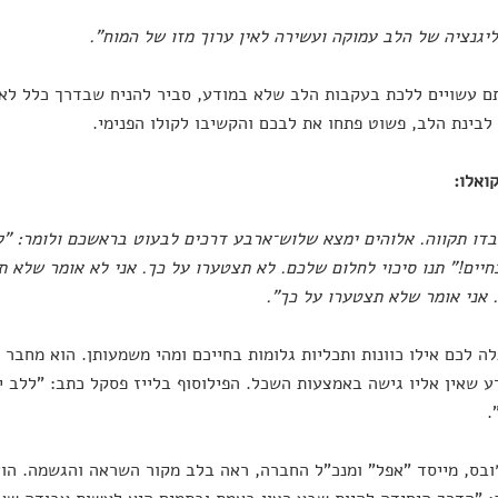
יגנציה של הלב עמוקה ועשירה לאין ערוך מזו של המוח
"
.
 עשויים ללכת בעקבות הלב שלא במודע, סביר להניח שבדרך כלל לא ת
לבינת הלב, פשוט פתחו את לבכם והקשיבו לקולו הפנימי.
ואלו
:
דו תקווה. אלוהים ימצא שלוש־ארבע דרכים לבעוט בראשכם ולומר: "
יים!" תנו סיכוי לחלום שלכם. לא תצטערו על כך. אני לא אומר שלא ת
 אני אומר שלא תצטערו על כך
"
.
ה לכם אילו כוונות ותכליות גלומות בחייכם ומהי משמעותן. הוא מחבר 
ע שאין אליו גישה באמצעות השכל. הפילוסוף בלייז פסקל כתב: "ללב י
.
ובס, מייסד "אפל" ומנכ"ל החברה, ראה בלב מקור השראה והגשמה. הוא 