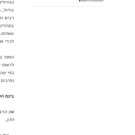
גודול, 
רבים וט
בתהליכי
שאלות. 
לכדי ס
הספר בנ
לראות א
נתיבים 
בינת הל
את הדבר
הלב.