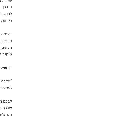
של הלב:
והדרך ה
לחפש וא
רק הולך
באמצעות
והיצירת
מלאים. 
מיקום י
דיפאק 
"
יצירת 
למחשב ה
לבכם מא
שלכם מק
הגומלין