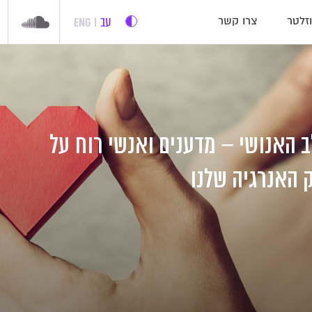
עב
ENG
זלטר
צרו קשר
 האנושי – מדענים ואנשי רוח על
 האנרגיה שלנו