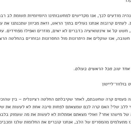
לר
היה מודעים לכך, אנו מקדישים למחשבותינו היומיומיות תשומת לב רב
. לעתים קרובות אנחנו נעולים בתוך הראש, וזאת מכיוון שתכנתנו את ע
 חשש קל או אינטואיציה כדברים לא יאים, מוזרים ואפילו מפחידים. על 
שובה, אנו שוקלים את היתרונות מול החסרונות ובוחרים בהחלטה הרצ
אחד טוב מכל הראשים בעולם.
 בולוור־לייטון
 פעמים קרה שחשבתם, לאחר שקיבלתם החלטה רציונלית – בין שהוכיח
 ללב שלי! האם קרה לכם שמצאתם לפחות סיבה אחת לא לעשות את של
של מישהו אחר? ואולי מצאתם אמתלות לא לעשות את מה שעמוק בלבכם
 מתעלמים מהמסרים של הלב, אנחנו קוברים את החלומות שלנו ומכבים