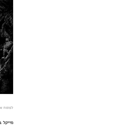
לפתוח את
מייקל ב