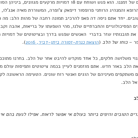
הגדולים של זמננו. הוא פגש ושוחח עם 18 דמויות מרקעים מגו
הרופא והמנהיג הרוחני פרופסור דיפאק צ'ופרה, המשוררת מאיה אנג'לו,
ובים. יחד אתם ניסה דה פאפ להרכיב תמונה רחבה של מהות הלב: מה תפ
ם הפסיכולוגיים והחברתיים שלנו, מהי השפעתו על בריאות, אהבה וקב
את תובנותיו שזר בדברי האנשים שפגש בדרך ובציטוטים של דמויות הי
פר –
כוחו של הלב
(
הוצאת
כנרת-זמורה ביתן-דביר
, 2016
).
וי משלושה חלקים, כל אחד מוקדש להיבט אחר של הלב. בחרנו מתוכם 
ת הלב באור חדש. אתם מוזמנים לעיין בכמה ציטוטים ותפיסות עולם מ
אל הלב.
ב
ים הטובים והיפים ביותר בעולם אי אפשר לראות. אפילו לגעת בהם אי