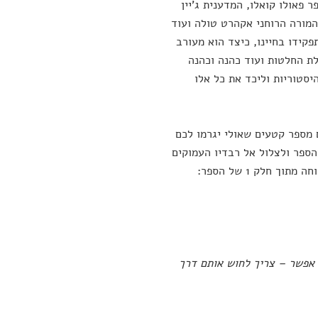
ונים, ביניהן הסופר פאולו קואלו, המדענית ג'יין
 המורה הרוחני אקהרט טולה ועוד
קידו בחיינו, כיצד הוא מעורב
לת החלטות ועוד כהנה וכהנה
סטוריות וליכד את כל אלו
מספר קטעים שאולי יגרמו לכם
הספר ולצלול אל רבדיו העמוקים
כפי שהם משתקפים מעיניהם של הוגים ואנשי רוח שונים. הטעימה הראשונה לקוחה מתוך חלק 1 של הספר:
 אפשר – צריך לחוש אותם דרך