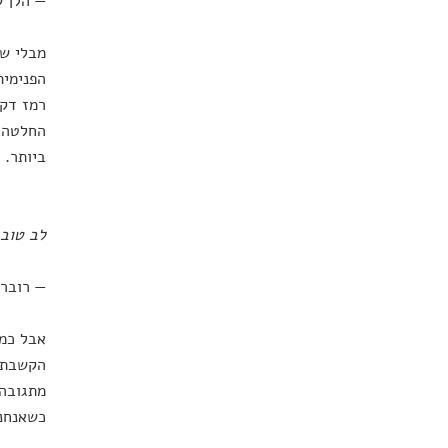
— הלן ק
מבלי שנ
הפנימית
רמז דק,
החלטה ח
ביותר.
לב טוב 
— רוברט
אבל כמה
הקשבתי
מתגובה 
כשאנחנו