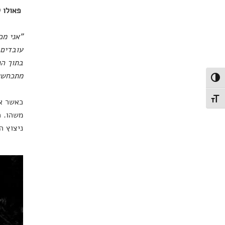
פאולו ק
"
אני מכ
עובדים 
בתוך הנ
מתכחשים
פעל/כבה ניגודיות גבוהה
כאשר את
תג גודל גופן
משהו. כ
ניצוץ ה