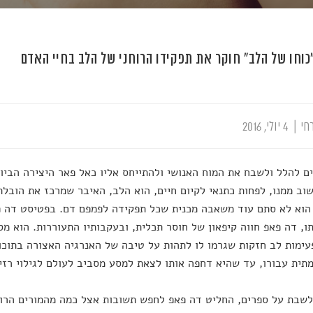
כוחו של הלב" חוקר את תפקידו הרוחני של הלב בחיי האדם
חי
|
4 יולי, 2016
ים להלל ולשבח את המוח האנושי ולהתייחס אליו כאל פאר היצירה הביול
וב ממנו, לפחות כתנאי לקיום חיים, הוא הלב, האיבר שמרכז את הובלת 
הוא לא סתם עוד משאבה מכנית שכל תפקידה לפמפם דם. בפטיסט דה פ
, דה פאפ חווה קיפאון של חוסר תכלית, ובעקבותיו התעוררות. הוא מס
עימות לב חזקות שגרמו לו לתהות על טיבה של האנרגיה האצורה בתוכו –
תית עבורו, עד שהיא דחפה אותו לצאת למסע מסביב לעולם לגילוי רזי
שבת על ספרים, החליט דה פאפ לחפש תשובות אצל כמה מהמורים הרוחנ