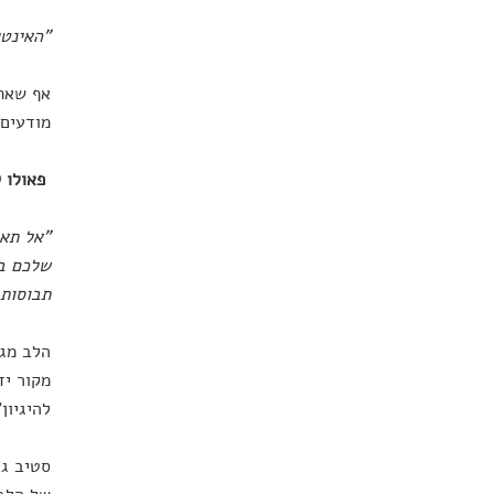
"
האינטל
אף שאתם
מודעים 
פאולו ק
"
אל תאב
שלכם בח
תבוסות.
הלב מגל
מקור יד
להיגיון"
סטיב ג׳