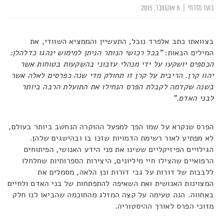
בועז מזרחי
|
8 אוקטובר, 2015
בצוואתו כתב אלפרד נובל, התעשיין והממציא השוודי, את
המילים הבאות:
"בכל רכושי הנותר הניתן למימוש ינהגו כדלהלן:
הכספים יושקעו על ידי מנהלי עזבוני בהשקעות בטוחות אשר
יהוו קרן. הריבית על קרן זו תחולק מדי שנה כפרסים לאלה אשר
בשנה שקדמה לקבלת הפרס הנחילו את התועלת הרבה ביותר
לבני האדם."
הפרס שנקרא על שמו הפך למפעל ההוקרה הנחשב ביותר בעולם,
לא מפתיע לאור רשימת הדמויות שזכו בו ובהישגים שלהן.
הגילויים הפיזיקליים ששינו את פני הידע האנושי, הפיתוחים
הרפואיים שהצילו חיי מיליונים, היצירות הספרותיות שחלחלו
ללבבות של דורות על גבי דורות וכן הלאה, מסמלים את
המצוינות האנושית ואת השאיפה להתפתחות של בני האדם ולחיים
באחווה. הנה טעימה על קצה המזלג מהחוכמה שהביאו לנו חלק
מזוכי הפרס לאורך ההיסטוריה.