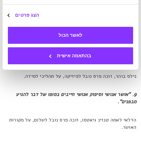
7. "הדבר החיובי באדם סקפטי זה העובדה שהוא מתייחס לכל
דבר כאפשרי".
הצג פרטים
תומאס מאן, זוכה פרס נובל לספרות, על חצי הכוס המלאה.
לאשר הכול
8. "מומחה הוא אדם שגילה דרך הניסיון המר שלו את כל
בהתאמה אישית
הטעויות שאדם יכול לעשות בתחום צר מאוד".
נילס בוהר, זוכה פרס נובל לפיזיקה, על תהליכי למידה.
9. "אושר אנושי וסיפוק אנושי חייבים בסופו של דבר להגיע
מבפנים".
הדלאי לאמה טנזין גיאטסו, זוכה פרס נובל לשלום, על מקורות
האושר.