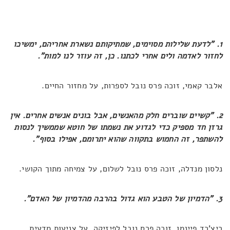
1. "לדעת שלילות מסוימים, שמתיקותם נשארת אחריהם, ימשיכו
לחזור לאדמה ולים אחרי לכתנו. כן, זה עוזר לנו למות".
אלבר קאמי, זוכה פרס נובל לספרות, על מחזור החיים.
2. "קשיים שוברים חלק מהאנשים, אבל בונים אנשים אחרים. אין
גרזן חד מספיק כדי לגדוע את נשמתו של חוטא שממשיך לנסות
להשתפר, זה החמוש בתקווה שהוא יתרומם, אפילו בסוף".
נלסון מנדלה, זוכה פרס נובל לשלום, על צמיחה מתוך הקושי.
3. "הדמיון של הטבע הוא גדול בהרבה מהדמיון של האדם".
ריצ'רד פיינמן, זוכה פרס נובל לפיזיקה, על צניעות מדעית.