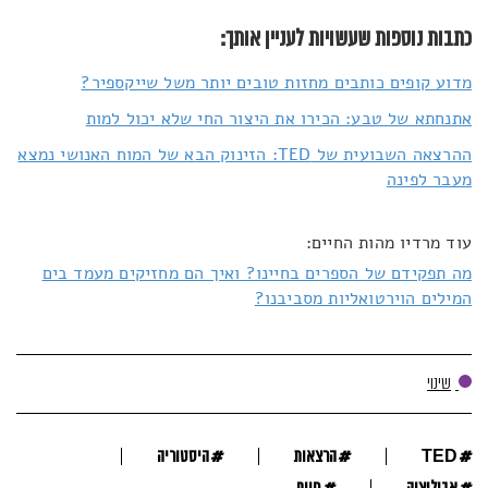
כתבות נוספות שעשויות לעניין אותך:
מדוע קופים כותבים מחזות טובים יותר משל שייקספיר?
אתנחתא של טבע: הכירו את היצור החי שלא יכול למות
ההרצאה השבועית של TED: הזינוק הבא של המוח האנושי נמצא
מעבר לפינה
עוד מרדיו מהות החיים:
מה תפקידם של הספרים בחיינו? ואיך הם מחזיקים מעמד בים
המילים הוירטואליות מסביבנו?
שינוי
#
#
#
TED
הרצאות
היסטוריה
#
#