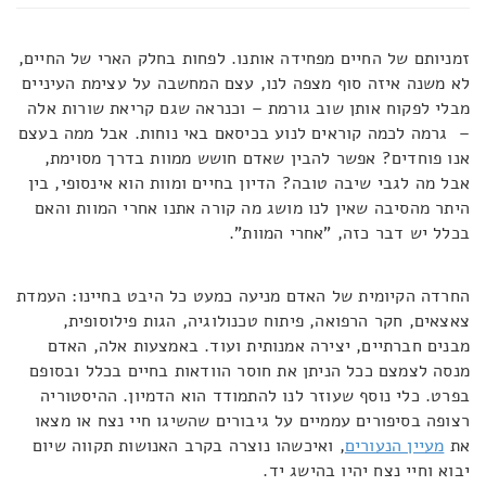
זמניותם של החיים מפחידה אותנו. לפחות בחלק הארי של החיים,
לא משנה איזה סוף מצפה לנו, עצם המחשבה על עצימת העיניים
מבלי לפקוח אותן שוב גורמת – וכנראה שגם קריאת שורות אלה
– גרמה לכמה קוראים לנוע בכיסאם באי נוחות. אבל ממה בעצם
אנו פוחדים? אפשר להבין שאדם חושש ממוות בדרך מסוימת,
אבל מה לגבי שיבה טובה? הדיון בחיים ומוות הוא אינסופי, בין
היתר מהסיבה שאין לנו מושג מה קורה אתנו אחרי המוות והאם
בכלל יש דבר כזה, "אחרי המוות".
החרדה הקיומית של האדם מניעה כמעט כל היבט בחיינו: העמדת
צאצאים, חקר הרפואה, פיתוח טכנולוגיה, הגות פילוסופית,
מבנים חברתיים, יצירה אמנותית ועוד. באמצעות אלה, האדם
מנסה לצמצם ככל הניתן את חוסר הוודאות בחיים בכלל ובסופם
בפרט. כלי נוסף שעוזר לנו להתמודד הוא הדמיון. ההיסטוריה
רצופה בסיפורים עממיים על גיבורים שהשיגו חיי נצח או מצאו
את
מעיין הנעורים
, ואיכשהו נוצרה בקרב האנושות תקווה שיום
יבוא וחיי נצח יהיו בהישג יד.