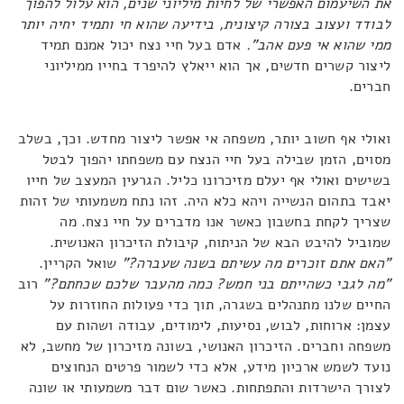
את השיעמום האפשרי של לחיות מיליוני שנים, הוא עלול להפוך
לבודד ועצוב בצורה קיצונית, בידיעה שהוא חי ותמיד יחיה יותר
ממי שהוא אי פעם אהב".
אדם בעל חיי נצח יכול אמנם תמיד
ליצור קשרים חדשים, אך הוא ייאלץ להיפרד בחייו ממיליוני
חברים.
ואולי אף חשוב יותר, משפחה אי אפשר ליצור מחדש. וכך, בשלב
מסוים, הזמן שבילה בעל חיי הנצח עם משפחתו יהפוך לבטל
בשישים ואולי אף יעלם מזיכרונו כליל. הגרעין המעצב של חייו
יאבד בתהום הנשייה ויהא כלא היה. זהו נתח משמעותי של זהות
שצריך לקחת בחשבון כאשר אנו מדברים על חיי נצח. מה
שמוביל להיבט הבא של הניתוח, קיבולת הזיכרון האנושית.
"האם אתם זוכרים מה עשיתם בשנה שעברה?"
שואל הקריין.
"מה לגבי כשהייתם בני חמש? כמה מהעבר שלכם שכחתם?"
רוב
החיים שלנו מתנהלים בשגרה, תוך כדי פעולות החוזרות על
עצמן: ארוחות, לבוש, נסיעות, לימודים, עבודה ושהות עם
משפחה וחברים. הזיכרון האנושי, בשונה מזיכרון של מחשב, לא
נועד לשמש ארכיון מידע, אלא כדי לשמור פרטים הנחוצים
לצורך הישרדות והתפתחות. כאשר שום דבר משמעותי או שונה