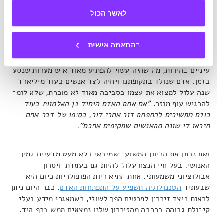
לאשר הכול
כל השאלות הללו מתייחסות לעבר ולקשר אליו. אבל לאותו אדם
שיחיה בעוד מיליון או מיליארד שנה, מצפה גם מפגש עם העתיד,
שעשוי להיות שונה בתכלית ממה שאנו מכירים היום. לאורך
בהתאמה אישית
מיליוני ומיליארדי שנים, שינויים אבולוציוניים חלים בפיזיולוגיה
ובמראה של בני האדם. מוטציה גנטית, למשל, הובילה ליצירת
עיניים בהירות, מה שהיה עשוי להפתיע מאוד איש מערות שנסע
בזמן. אדם שנולד בתקופתנו ויחיה לצד אנשים בעוד מיליארד
שנה עלול למצוא את עצמו בסביבה מאוד לא מוכרת, שלא לומר
להרגיש עוף מוזר.
"אם אתם האדם היחיד בן האלמוות בעוד
כולם ממשיכים להתפתח דור אחרי דור, בסופו של דבר אתם
תיראו די שונה מהאנשים שמקיפים אתכם".
ואם נבחן את הכיוון המשוער שמנבאים לא מעט מדענים למין
האנושי, בעל חיי הנצח עלול להיות גם בעמדת חיסרון
אבולוציוני משמעותי. אחת התיאוריות הפופולריות כיום היא
שבעתיד
הטכנולוגיה תשפיע על התפתחות האדם
. כבר היום ניתן
לראות כיצד זיכרון לפרטים הפך לשולי, כשמאגרי מידע בעלי
קיבולת גבוהה בהרבה מהזיכרון שלנו נמצאים ממש בכף היד.