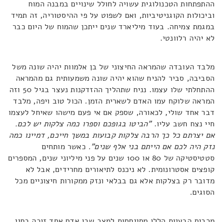
ההתפתחות הטכנולוגית עשויה לחולל שינויים במבנה המוח
וביכולות הקוגניטיביות, ואם לשפוט על פי ההיסטוריה, זה תמיד
במגמת צמיחה. בעוד מיליארד שנים ייתכן שהמוח של היום כבר
לא יהיה רלוונטי.
מלבד העובדה שהמראה החיצוני של בן אלמוות יהיה שונה משל
הסביבה, סביר להניח שהוא יהיה שונה משמעותית גם מהמראה
ההתחלתי שלו עצמו. נניח שתהליך ההזדקנות נעצר בגיל 50 וזה
המראה שלוקח עמו האדם לשארית הזמן. הכול טוב ויפה, מלבד
דבר אחד שולי, לכאורה, שספק אם אי פעם מישהו שאיחל לעצמו
חיי נצח חשב עליו.
"הביטו בגופכם וספרו כמה צלקות יש לכם.
אם יצרתם כל כך הרבה צלקות קבועות במשך חייכם, דמיינו כמה
נזק היה לכם אם הייתם בני אלף שנים".
כאשר מותחים
סטטיסטיקה של 80 או 100 שנים על פני מיליוני שנים, המספרים
קופצים אסטרונומית. לא ניכנס לתיאורים מחרידים, אבל לא
מדובר רק בצלקות אלא גם בבלאי ונזק ממקורות חיצוניים מכל
הסוגים.
מרבית הבעיות הללו מתייחסות למצב שבו אדם אחד זוכה בחיי