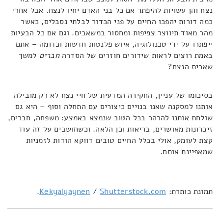
נצח והן עשויות להיפתר אם כל בני האדם יחיו לנצח. אבל אחרי
כמה דורות יהפכו החיים על פני הכדור לבלתי נסבלים, כאשר
מהר מאוד תיווצר צפיפות ומחסור במשאבים. וגם אם כל הבעיות
ייפתרו על ידי טכנולוגיה, איוש פלנטות חדשות וכדומה – אתם
באמת רוצים לראות שידורים חוזרים של הסדרה
חברים
למשך
שארית הנצח?
בסיכומו של עניין, החקירה המדעית של חיי נצח לא רק מובילה
אותנו למסקנה שאנו בנויים כיצורים עם התחלה וסוף – היא גם
שולחת אותנו להרהר בכל הטוב שנמצא באמצע: משפחה, חברים,
זיכרונות מאושרים, בריאות וכן הלאה. וכשחושבים על זה עוד
קצת לעומק, אולי בכלל החיים טובים דווקא הודות לזמניות
שמאפיינת אותם.
תמונת כותרת:
Shutterstock.com
/
Kekyalyaynen
.