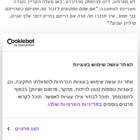
לא מתרחש, דינו להימחק מהזיכרון. כאן מעלה הקריין נקודה
מעניינת למחשבה:
"אם אתם מתקשים לזכור מה עשיתם כשהייתם
בני חמש, איך תזכרו מה קרה אם הייתם בחיים לפני אלף שנים,
מיליון שנים?"
שאלה זו מספקת לבעל חיי הנצח אתגרים מהותיים בנושא זהות.
באופן תיאורטי, ייתכן כי כל תקופה מסוימת הזיכרון שלנו ישתנה
לחלוטין ולא ייוותר בו זכר לאותו אדם שנולד. חיי נצח עלולים
להיות כרוכים במחיר של שינוי אישיות יסודי שמתרחש באופן
האתר עושה שימוש בעוגיות
תקופתי. ואם דיברנו על משפחה, חברים וזיכרונות, טבעי לשאול
מה לגבי מערכות יחסים רומנטיות. אם נצא מנקודת הנחה מאוד
אתר זה עושה שימוש בעוגיות הכרחיות להפעלתו התקינה, וכן 
אופטימית שבן האלמוות ימצא שותפה לחיים אחת למאה שנה,
בעוגיות נוספות (כגון לניתוח, מחקר, פרסום ושיווק) בכפוף 
כעבור מיליון שנים יהיו מאחוריו 10,000 קשרים רומנטיים של
להסכמתך. תוכל לבחור אילו עוגיות לאפשר. תוכל לקרוא 
פרק חיים אנושי ממוצע.
"כמה משמות עשרת האלפים האלה הוא
פרטים נוספים 
במדיניות הפרטיות שלנו
.
יהיה מסוגל לזכור? האין זה משנה את המהות של יחסים
משמעותיים?"
הצג פרטים
איך תיראו בהשוואה לאנשי העתיד הרחוק?