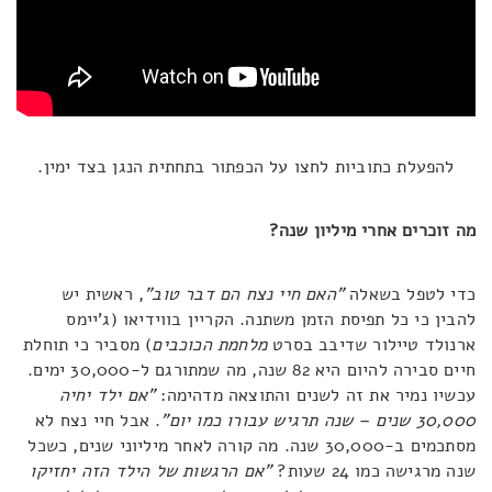
להפעלת כתוביות לחצו על הכפתור בתחתית הנגן בצד ימין.
מה זוכרים אחרי מיליון שנה?
כדי לטפל בשאלה
"האם חיי נצח הם דבר טוב"
, ראשית יש
להבין כי כל תפיסת הזמן משתנה. הקריין בווידיאו (ג'יימס
ארנולד טיילור שדיבב בסרט
מלחמת הכוכבים
) מסביר כי תוחלת
חיים סבירה להיום היא 82 שנה, מה שמתורגם ל-30,000 ימים.
עכשיו נמיר את זה לשנים והתוצאה מדהימה:
"אם ילד יחיה
30,000 שנים – שנה תרגיש עבורו כמו יום"
. אבל חיי נצח לא
מסתכמים ב-30,000 שנה. מה קורה לאחר מיליוני שנים, כשכל
שנה מרגישה כמו 24 שעות?
"אם הרגשות של הילד הזה יחזיקו