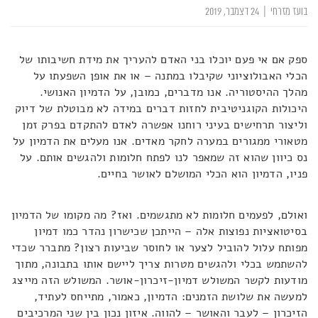
בועז מזרחי
|
24 דצמבר, 2019
ספק אם אי פעם יוכלו בני האדם להעריך את מידת חשיבותו של
הכלי האבולוציוני שקיבלו במתנה – או את אופן השפעתו על
מהלך ההיסטוריה. אנו מדברים, כמובן, על הדמיון האנושי.
היכולות הקוגניטיבית לחזות דברים במידה לא מבוטלת של דיוק
וליצור תרחישים בעיני רוחנו אפשרה לאדם להתקדם בפרק זמן
מטאורי ממגורים במערה לחקר מאדים. אנו מעלים את הדמיון על
נס כיוון שהוא זה שמאפר לנו לפתח חלומות ולהגשים אותם. על
פניו, הדמיון הוא הכלי המושלם לאושר בחיים.
ואולם, לפעמים חלומות לא מתגשמים. ואז? מה מקומו של הדמיון
בסיטואציות נפוצות אלה – הייתכן שכישרון נהדר כמו דמיון
מפותח עלול להוביל לצער או לחוסר שביעות רצון? מתברר שכדי
להשתמש בכלי ולהגשים מטרות צריך ליישם אותו בתבונה, מתוך
מודעות לקשר המשולש דמיון-זיכרון-אושר. המשולש הזה מייצג
למעשה את שלושת הזמנים: הדמיון, כאמור, מתייחס לעתיד,
הזיכרון – לעבר והאושר – להווה. איזון נכון בין שני המרכיבים