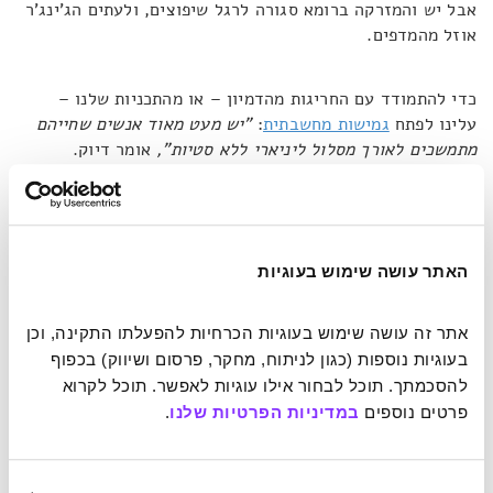
אבל יש והמזרקה ברומא סגורה לרגל שיפוצים, ולעתים הג'ינג'ר
אוזל מהמדפים.
כדי להתמודד עם החריגות מהדמיון – או מהתכניות שלנו –
עלינו לפתח
גמישות מחשבתית
:
"יש מעט מאוד אנשים שחייהם
מתמשכים לאורך מסלול ליניארי ללא סטיות",
אומר דיוק.
הגמישות מאפשרת לנו להכיל את השינויים הבלתי צפויים, כמו
משכך זעזועים טוב שגורם לנסיעה להרגיש חלקה, לא משנה
כמה הדרך טרשית. השינויים הבלתי צפויים נפוצים הרבה יותר
ממה שהזיכרון שלנו מוכן להציג.
"מכיוון שאנו מספרי סיפורים
האתר עושה שימוש בעוגיות
טובים",
מסביר דיוק,
"בראייה לאחור אנו גורמים לזיכרון
להיראות כאילו הכול עבד לפי התכנון שלנו".
הוא מאמין שפעמים
רבות אנו מביטים אחורה ורואים נתיב הצלחה שעבד בדיוק כפי
אתר זה עושה שימוש בעוגיות הכרחיות להפעלתו התקינה, וכן 
שדמיינו, אלא שאנו לא לוקחים בחשבון אינספור משתנים
בעוגיות נוספות (כגון לניתוח, מחקר, פרסום ושיווק) בכפוף 
אקראיים שלא היו תלויים בנו וכנראה באותו מקרה התיישרו עם
להסכמתך. תוכל לבחור אילו עוגיות לאפשר. תוכל לקרוא 
התכניות שלנו, או לחילופין, השמטנו אותם באלגנטיות מהסיפור.
פרטים נוספים 
במדיניות הפרטיות שלנו
.
מארקמן מחזק טענה זו ואומר כי
"יש נטייה להרכיב משקפיים
ורודים כשאנו חושבים על אירועים שקרו בעבר".
במילים אחרות,
אנו ממעיטים בחשיבותם או מוחקים בצורה סלקטיבית את