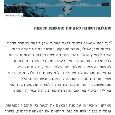
סתגלנות חשובה לא פחות מהגשמת חלומות
"עד כמה שחשוב לדמיין כיצד העתיד שלך ייראה במטרה לתכנן
ולהיות מוכן אליו",
פותח מארקמן,
"חשוב גם לא להיות כבול
מאוד לדמיון הזה".
נהוג לעודד אנשים לדבוק בחלומות שלהם
ללא תלות במתרחש בפועל, לעמוד מול כל האתגרים ולחתור
להגשמה עצמית. ואולם, כמה שלא נדמיין, נחלום ונשקיע –
המציאות מספקת לנו פיתולים בלתי צפויים במסלול, פניות פתע
ושאר חריגות מהדרך שהתווה דמיוננו. וכשהסטיות הללו
מתרחשות, הן יוצרות פער בין הרצוי למצוי, ופעמים רבות הוא
בא לידי ביטוי באי שביעות רצון מחיינו, וזה במקרה המתון.
מארקמן מאמין כי על מנת לצמצם את הפער בין התכנון למציאות
עומדות בפנינו שתי חלופות: להתאים את המציאות לדמיון, כלומר