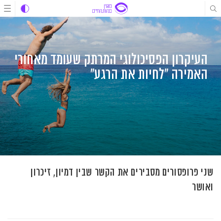
לג
לג
לג
תוכן
תוכן
ניווט
העיקרון הפסיכולוגי המרתק שעומד מאחורי
האמירה "לחיות את הרגע"
שני פרופסורים מסבירים את הקשר שבין דמיון, זיכרון
ואושר