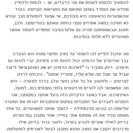
להמשיך ולנסות לשנות את פני הדברים, או – לנסות ולדמיין
מחדש את העתיד באופן שתואם את המציאות הקיימת. בעוד
שהאפשרות הראשונה היא מבורכת, אי אפשר להתעלם מכך שהיא
לא חסינה במאה אחוזים מפני כוחות שאינם בשליטתנו. ולכן,
חשוב שבאמתחתנו תהיה גם אלטרנטיבה שתסייע לשמור אותנו
מאושרים ללא תלות בנסיבות.
מה שיכול לסייע לנו לשמור על נתיב חלופי פתוח הוא ההכרה
בכך שהיתרון של הדמיון יכול להוות חרב פיפיות, קרי להוות גם
חיסרון. דיוק מסביר כי
"לאיכות הדמיון יש את הפוטנציאל ליצור
שביל צר שכל מה שלא עליו, מטריד אותנו".
היכולת לרדת
לפרטים – ולחשוב על כל שלב וחצי שלב בדרך למטרה – היא
מה שמאפשר לנו להרים פרויקטים בלתי נתפסים כמו, למשל,
האינטרנט. אבל כאשר הדקדוק הזה נועל אותנו במקומנו, אנו
הופכים לעבדים של התכניות במקום שהתכניות ישרתו את המטרה
שלשמה הן גובשו מלכתחילה – להפוך אותנו למאושרים. כל אחד
מאתנו מכיר את זה מתחום אחר בחייו: אחד מתכנן בפרוטרוט
בדיוק לאילו אתרים להגיע בטיול, ולשני ברור בדיוק אילו
מרכיבים יהפכו את המנה שהוא מתכנן לבשל לאורחים למושלמת.