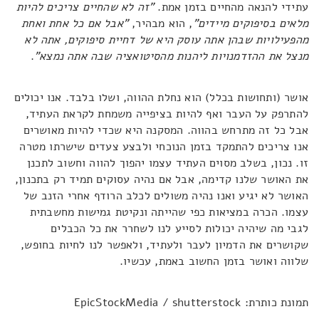
עתידי להנאה מהחיים בזמן אמת.
"זה לא שהחיים צריכים להיות
מלאים בסיפוקים מיידים"
, הוא מבהיר,
"אבל אם כל אחת ואחת
מהפעילויות שבהן אתה עוסק היא של דחיית סיפוקים, אתה לא
מנצל את ההזדמנויות ליהנות מהסיטואציה שבה אתה נמצא"
.
אושר (ותחושות בכלל) הוא נחלת ההווה, ושלו בלבד. אנו יכולים
להתרפק על העבר ואף להיות בציפייה משמחת לקראת העתיד,
אבל כל זה מתרחש בהווה. המסקנה היא שכדי להיות מאושרים
אנו צריכים להתמקד בזמן הנוכחי ולבצע צעדים שישרתו מטרה
זו. נכון, בשלב מסוים העתיד עצמו יהפוך להווה וחשוב לתכנן
את האושר שלנו קדימה, אבל אם נהיה עסוקים תמיד רק בתכנון,
האושר לא יגיע ואנו נהיה משולים לכלב הרודף אחרי הזנב של
עצמו. הכרה במציאות כפי שהייתה ונקיטת גמישות מחשבתית
לגבי מה שיהיה יכולות לסייע לנו לשחרר את כל הכבלים
שקושרים את הדמיון לעבר ולעתיד, ולאפשר לנו לחיות בחופש,
שלווה ואושר בזמן החשוב באמת, עכשיו.
תמונת כותרת: EpicStockMedia / shutterstock