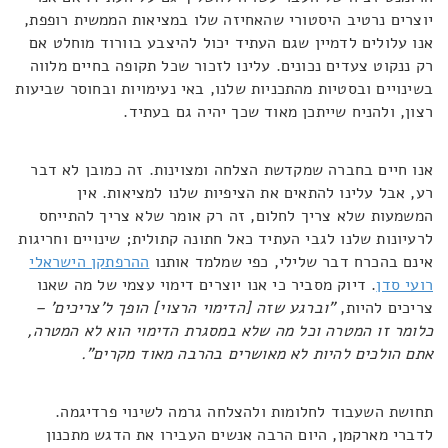
יוצרים נרטיב היסטורי שהאחיזה שלו במציאות הממשית רופפת,
אנו עלולים לדמיין שגם העתיד יכול להיצבע בוורוד מוחלט אם
רק ננקוט צעדים נכונים. עלינו לזכור שכל תקופה בחיים מלווה
בשינויים ובסטיות מהתכניות שלנו, באי נעימויות ובחוסר שביעות
רצון, ולהניח שייתכן מאוד שכך יהיה גם בעתיד.
אנו חיים בחברה שמקדשת הצלחה ומצוינות. זה כמובן לא דבר
רע, אבל עלינו להתאים את הציפיות שלנו למציאות. אין
המשמעות שלא צריך לחלום, זה רק אומר שלא צריך להתייחס
לרעיונות שלנו לגבי העתיד כאל חתונה קתולית; שינויים וחריגות
אינם בהכרח דבר שלילי, כפי שמלמד אותנו
ההרפתקן הישראלי
רועי סדן
. דיוק מסביר כי אנו יוצרים דימוי עצמי של מה שאנו
צריכים להיות,
"וברגע שזה [הדימוי הרצוי] הופך ל'צריכים' –
כלומר זו המטרה וכל מה שלא במסגרת הדימוי הוא לא המטרה,
אתם הולכים להיות לא מאושרים בהרבה מאוד מקרים".
תחושת השעבוד לחלומות ולהצלחה גרמה לשינוי פרדיגמה.
לדברי מארקמן, היום הרבה אנשים העבירו את הדגש מתכנון