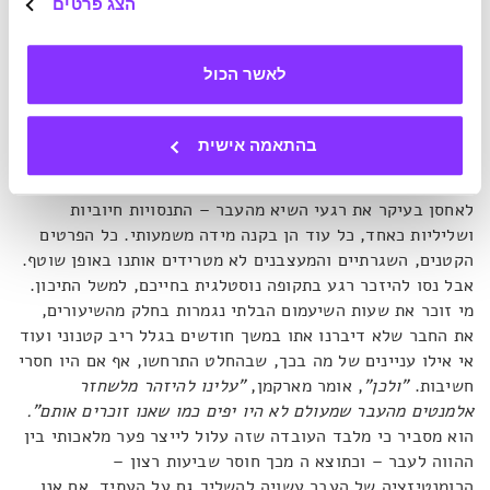
הצג פרטים
הפרטים המרגיזים מהעבר, ולכן ההסתכלות שלנו אחורה היא
רומנטית.
"הנוסטלגיה הזו יכולה ליצור בעיות בעצמה, כי היא
יכולה ליצור סוג נוסף של אי שביעות רצון מההווה", הוא
ממשיך
.
לאשר הכול
פעם היה פה טוב יותר, האמנם?
בהתאמה אישית
תקופת התיכון באמת הייתה כזו מושלמת? הזיכרון שלנו נוטה
לאחסן בעיקר את רגעי השיא מהעבר – התנסויות חיוביות
ושליליות כאחד, כל עוד הן בקנה מידה משמעותי. כל הפרטים
הקטנים, השגרתיים והמעצבנים לא מטרידים אותנו באופן שוטף.
אבל נסו להיזכר רגע בתקופה נוסטלגית בחייכם, למשל התיכון.
מי זוכר את שעות השיעמום הבלתי נגמרות בחלק מהשיעורים,
את החבר שלא דיברנו אתו במשך חודשים בגלל ריב קטנוני ועוד
אי אילו עניינים של מה בכך, שבהחלט התרחשו, אף אם היו חסרי
חשיבות.
"ולכן"
, אומר מארקמן,
"עלינו להיזהר מלשחזר
אלמנטים מהעבר שמעולם לא היו יפים כמו שאנו זוכרים אותם".
הוא מסביר כי מלבד העובדה שזה עלול לייצר פער מלאכותי בין
ההווה לעבר – וכתוצא ה מכך חוסר שביעות רצון –
הרומנטיזציה של העבר עשויה להשליך גם על העתיד. אם אנו