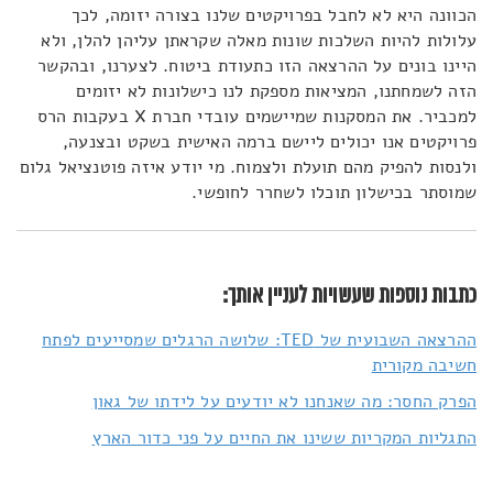
הכוונה היא לא לחבל בפרויקטים שלנו בצורה יזומה, לכך
עלולות להיות השלכות שונות מאלה שקראתן עליהן להלן, ולא
היינו בונים על ההרצאה הזו כתעודת ביטוח. לצערנו, ובהקשר
הזה לשמחתנו, המציאות מספקת לנו כישלונות לא יזומים
למכביר. את המסקנות שמיישמים עובדי חברת X בעקבות הרס
פרויקטים אנו יכולים ליישם ברמה האישית בשקט ובצנעה,
ולנסות להפיק מהם תועלת ולצמוח. מי יודע איזה פוטנציאל גלום
שמוסתר בכישלון תוכלו לשחרר לחופשי.
כתבות נוספות שעשויות לעניין אותך:
ההרצאה השבועית של TED: שלושה הרגלים שמסייעים לפתח
חשיבה מקורית
הפרק החסר: מה שאנחנו לא יודעים על לידתו של גאון
התגליות המקריות ששינו את החיים על פני כדור הארץ