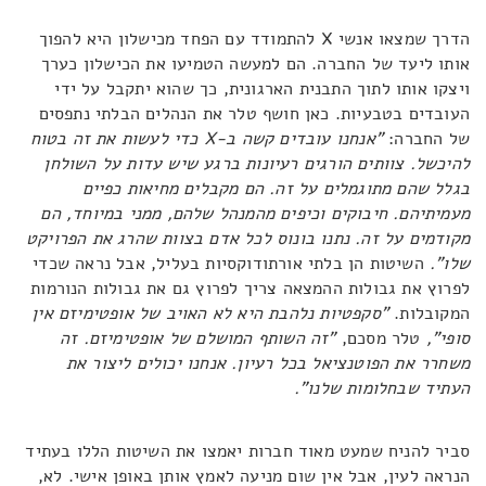
הדרך שמצאו אנשי X להתמודד עם הפחד מכישלון היא להפוך
אותו ליעד של החברה. הם למעשה הטמיעו את הכישלון כערך
ויצקו אותו לתוך התבנית הארגונית, כך שהוא יתקבל על ידי
העובדים בטבעיות. כאן חושף טלר את הנהלים הבלתי נתפסים
של החברה:
"אנחנו עובדים קשה ב-
X
כדי לעשות את זה בטוח
להיכשל. צוותים הורגים רעיונות ברגע שיש עדות על השולחן
בגלל שהם מתוגמלים על זה. הם מקבלים מחיאות כפיים
מעמיתיהם. חיבוקים וכיפים מהמנהל שלהם, ממני במיוחד, הם
מקודמים על זה. נתנו בונוס לכל אדם בצוות שהרג את הפרויקט
שלו".
השיטות הן בלתי אורתודוקסיות בעליל, אבל נראה שכדי
לפרוץ את גבולות ההמצאה צריך לפרוץ גם את גבולות הנורמות
המקובלות.
"סקפטיות נלהבת היא לא האויב של אופטימיזם אין
סופי",
טלר מסכם,
"זה השותף המושלם של אופטימיזם. זה
משחרר את הפוטנציאל בכל רעיון. אנחנו יכולים ליצור את
העתיד שבחלומות שלנו".
סביר להניח שמעט מאוד חברות יאמצו את השיטות הללו בעתיד
הנראה לעין, אבל אין שום מניעה לאמץ אותן באופן אישי. לא,