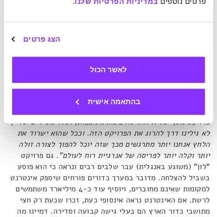
פרטים נוספים 
במדיניות הפרטיות שלנו
.
לעומת פרויקטים נטושים אלו, נחלה X הצלחה מרובה בהמצאת
המכונית האוטונומית – שכבר דוהרת בכבישי קליפורניה וטקסס.
גם במקרה זה התגלתה נקודת חולשה באחד השלבים, אולם
הפעם היא דווקא הובילה את הצוות לפתיחת קו מחשבה חדש
הצג פרטים
ובכך האיצה את הפרויקט.
"צוות המכוניות הזיז את נקודת המבט
שלו"
, מספר טלר.
"זו אחת מהמנטרות של
X
. לפעמים הסטת
לאשר הכול
נקודת המבט שלכם היא יותר חזקה מלהיות חכמים"
. וזו גם
ההוכחה לכך שעובדי החברה עושים מאמץ ניכר כדי להתגבר על
האתגרים ועל נקודות החולשה של הטכנולוגיות פורצות הדרך.
בהתאמה אישית
פרויקט נוסף של X הוא טורבינות מעופפות, וטלר מעיד
ש"עדיין
לא גילינו דרך להרוג את הפרויקט הזה. וככל שהוא ישרוד את
הלחץ אנחנו יותר מתרגשים מכך שזה יוכל להפוך לצורה זולה
יותר וקלה יותר לפריסה של אנרגיית רוח לעולם"
. גם פרויקט
"לון" (משוגע באנגלית) עבר שלבים רבים ונראה כי הוא פוסע
בשביל להצלחה. מדובר במערך כדורים פורחים שיספק אינטרנט
למקומות שאינם מחוברים, ויוסיף עוד כ-4 מיליארד משתמשים
לרשת. אם האינטרנט נראה אינסופי כעת, זכרו שכעת רק חצי
מתושבי כדור הארץ הם בעלי גישה קבועה וסדירה. דמיינו מה