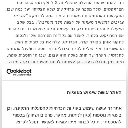
כדי להמחיש את התועלת שהצליחה X לחלץ ממנהג הריסת
הפרויקטים, טלר מספר על פרויקטים שלא הצליחו ועל כמה שכן.
החקלאות האוטומטית המאונכת היא דוגמה לפרויקט
"שהיינו
צריכים להשאיר מאחור על רצפת חדר העריכה".
בכל שלב
הפעילו צוותי הפיתוח ביקורת עצמית וניסו למצוא דרכים להרוס
את הפרויקט. כלומר, לאתר את נקודות התורפה שלו ולנסות
לתקוף אותן בצורה קרה. הפרויקט צלח את כל טבילות האש
הראשוניות ואף הצליח להניב גידולים כמו חסה בתפעול אוטומטי
לחלוטין. הערך של חוות כאלה הוא עצום, שכן הן חוסכות שטח,
מים, זמן, תובלה ועוד. הן עשויות להיות מהפכניות בקנה מידה
אוניברסלי, וזו מטרת הפרויקט. אם החוות לא תהיינה מסוגלות
להביא לשינוי מהותי, הפרויקט לא יצא לפועל. כאשר ניסו לגדל
בחוות המאונכות יבולים בסיסיים כמו אורז ודגנים ולא הצליחו –
הפרויקט נזנח. דבר דומה קרה כאשר ניסו בחברה לייצר ספינת
האתר עושה שימוש בעוגיות
תובלה קלה יותר מהאוויר. כאן כבר הייתה התקדמות טכנולוגית
משמעותית ונראה כי היתכנות הייצור גבוהה, אולם עלות הייצור
ההמוני גרמה לנטישת הפרויקט, שוב – מפני שמחיר הייצור היקר
אתר זה עושה שימוש בעוגיות הכרחיות להפעלתו התקינה, וכן 
ימנע אספקת פתרון להמונים.
בעוגיות נוספות (כגון לניתוח, מחקר, פרסום ושיווק) בכפוף 
להסכמתך. תוכל לבחור אילו עוגיות לאפשר. תוכל לקרוא 