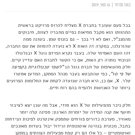
בועז מזרחי
|
16 מאי, 2019
בכל פעם שעובד בחברת X מצליח להרוס פרויקט בראשית
התהוותו הוא מקבל מחיאות כפיים מחבריו לצוות, חיבוקים
מהמנכ"ל, ואם לא די בכך – גם בונוס שמן. בשונה ממה
שהורגלנו, במקרה זה האות X לא נועדה להסוות את שם החברה,
זהו השם האמיתי שלה. בעבר נקרא המיזם גוגל X ובגלגולו
הנוכחי נותרה רק האות, אם כי הקשר לחברת האם עדיין קיים.
חלק מהשאיפות של חברת גוגל הן
"לשפר טכנולוגיות בקפיצה
של פי 10"
, כפי שהתבטא בעבר מנהל המתקן, המדען אסטרו
טלר. X, אם כן, היא חברה שנועדה לקחת את החלומות הפרועים
ביותר של האנושות ולהפיח בהם רוח חיים.
חלק ניכר מהפעילות של X הוא סודי, אבל מה שכן יצא לציבור
חושף את קנה המידה של יומרות הארגון: ספינה קלה יותר
מאוויר, מערכת כדורים פורחים שתספק אינטרנט לפינות הנידחות
בתבל, מכונית בנהיגה אוטונומית וגידול יבול בשדות מאונכים
ואוטומטיים – כל אלו הם רק טפח מפעילות הצוותים במתקן