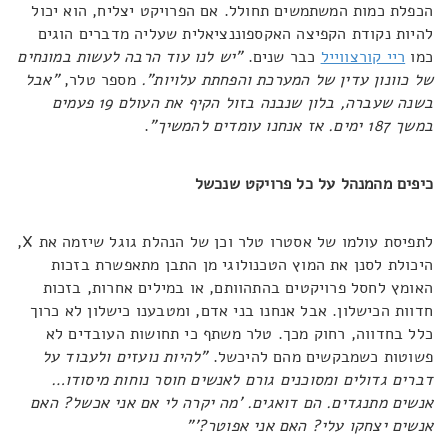
הכפלת כמות המשתמשים תחולל. אם הפרויקט יצליח, הוא יכול
להיות נקודת הקפיצה האקספוננציאלית שעליה מדברים הוגים
כמו
ריי קורצווייל
כבר שנים.
"יש לנו עוד הרבה לעשות במונחים
של כוונון עדין של המערכת והפחתת עלויות".
מספר טלר,
"אבל
בשנה שעברה, בלון שנבנה בזול הקיף את העולם 19 פעמים
במשך 187 ימים. אז אנחנו עומדים להמשיך"
.
כיפים מהמנהל על כל פרויקט שנכשל
לתפיסת עולמו של אסטרו טלר וכן של הנהלת גוגל שיזמה את X,
היכולת לסנן את המוץ הטכנולוגי מן התבן מתאפשרת בזכות
האומץ לחסל פרויקטים בהתהוותם, או במילים אחרות, בזכות
חדוות הכישלון. אבל אנחנו בני אדם, ומטבענו כישלון לא כרוך
כלל בחדווה, רחוק מכך. טלר משתף כי תחושות העובדים לא
פשוטות כשמבקשים מהם להיכשל.
"להיות נועזים ולעבוד על
דברים גדולים ומסוכנים גורם לאנשים חוסר נוחות מיסודו…
אנשים מתנגדים. הם דואגים. 'מה יקרה לי אם אני אכשל? האם
אנשים יצחקו עלי? האם אני אפוטר?'"