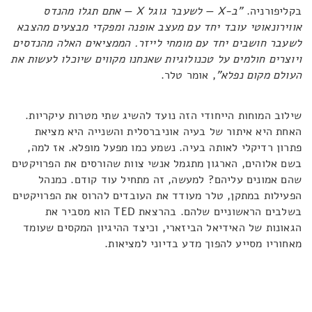
בקליפורניה.
"ב-
X
— לשעבר גוגל
X
— אתם תגלו מהנדס
אווירונאוטי עובד יחד עם מעצב אופנה ומפקדי מבצעים מהצבא
לשעבר חושבים יחד עם מומחי לייזר. הממציאים האלה מהנדסים
ויוצרים חולמים על טכנולוגיות שאנחנו מקווים שיוכלו לעשות את
העולם מקום נפלא"
, אומר טלר.
שילוב המוחות הייחודי הזה נועד להשיג שתי מטרות עיקריות.
האחת היא איתור של בעיה אוניברסלית והשנייה היא מציאת
פתרון רדיקלי לאותה בעיה. נשמע כמו מפעל מופלא. אז למה,
בשם אלוהים, הארגון מתגמל אנשי צוות שהורסים את הפרויקטים
שהם אמונים עליהם? למעשה, זה מתחיל עוד קודם. כמנהל
הפעילות במתקן, טלר מעודד את העובדים להרוס את הפרויקטים
בשלבים הראשוניים שלהם. בהרצאת TED הוא מסביר את
הגאונות של האידיאל הביזארי, וכיצד ההיגיון המקסים שעומד
מאחוריו מסייע להפוך מדע בדיוני למציאות.