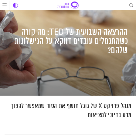
לג
לג
לג
תוכן
תוכן
ניווט
ההרצאה השבועית של TED: מה קורה
כשמתגמלים עובדים דווקא על הכישלונות
שלהם?
מנהל פרויקט X של גוגל חושף את הסוד שמאפשר להפוך
מדע בדיוני למציאות