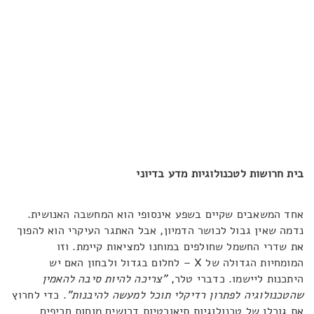
בית חרושות לטכנולוגיות מדע בדיוני
אחד המשאבים שקיים בשפע אינסופי הוא המחשבה האנושית.
נדמה שאין גבול לכושר הדמיון, אבל האתגר העיקרי הוא להפוך
את שדרי החשמל שחולפים במוחנו למציאות קיימת. וזו
המומחיות הגדולה של X – לחלום בגדול ולבחון האם יש
היתכנות ליישמו. כדברי טלר,
"צריכה להיות סיבה להאמין
שהטכנולוגיה לפתרון רדיקלי תוכל למעשה להיבנות"
. כדי לחרוץ
את גורלן של טכנולוגיות תיאורטיות דרושים מוחות חריפים