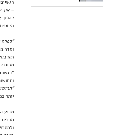
רגשיים 
– איך ל
להפוך א
היחסים 
"ספרה ש
וסדר מש
התרבותי
מקום של
"רגשות 
ותחושות
"הרגשות
יותר כמ
מדוע הת
מרבית ש