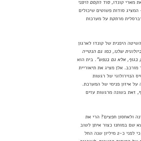
ת מארי קונדו,
סוד הקסם היפני
המציג סודות פשוטים שיכולים
ניברסלית מרתקת על מערכות
השיטה היפנית של קונדו לארגון
ולוגית שלנו, כמו גם הנטייה
 בגוף, אלא גם בנפש"
. בית הוא
מורכב. אלן מציג את תיאוריית
ס הנוירולוגי של רגשות
על איזון פנימי של המערכת.
ף, זאת בשונה מרגשות עזים
נה ולאחסון חפצים? הרי את
א שם במוחנו כצור איתן לשוב
ולהתרפק בצלו. באופן משעשע, המוח הוא שבכלל התחיל את הכול. אלן מסביר כי לפני כ-2 מיליון שנה החל