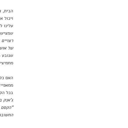
הבית, א
ויכול א
עלינו ל
שמציעה 
רצויים 
של אושר
שנובע מ
מחמיצים
האם כל 
ממאפיינ
בכל הקש
ג'אנק ב
"הקסם מ
החשובות