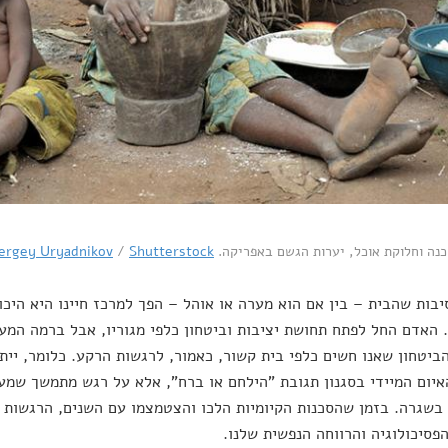
נה וחלוקת אוכל, יערות הגשם באפריקה.
Shutterstock
/
ergey Uryadnikov
בות שהבית – בין אם הוא מערה או אוהל – הפך למרכז חיינו היא היכול
האדם החל לפתח תחושת יציבות וביטחון כלפי מגוריו, אבל ברמה המעו
הביטחון שאנו חשים כלפי בית קשור, כאמור, לרגשות הרקע. כלומר, ייתכ
יום המיידי בסגנון תגובת "הילחם או ברח", אלא על רגש מתמשך שמענ
בשגרה. בזמן שהסכנות הקיומיות הלכו והצטמצמו עם השנים, הרגשות כ
פסיכולוגיה והרווחה הנפשית שלנו.