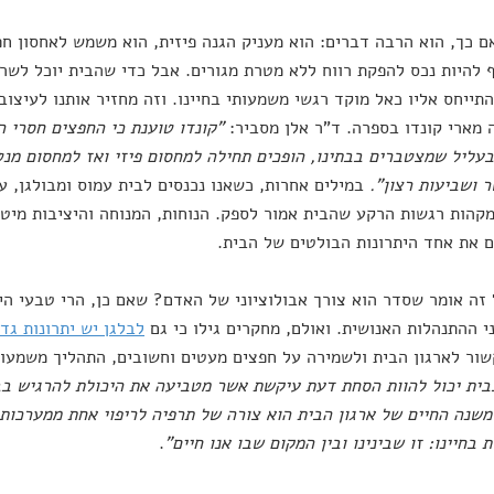
ם כך, הוא הרבה דברים: הוא מעניק הגנה פיזית, הוא משמש לאחסון חפ
ף להיות נכס להפקת רווח ללא מטרת מגורים. אבל כדי שהבית יוכל לש
התייחס אליו כאל מוקד רגשי משמעותי בחיינו. וזה מחזיר אותנו לעיצוב
מארי קונדו בספרה. ד"ר אלן מסביר:
"קונדו טוענת כי החפצים חסרי 
בעליל שמצטברים בבתינו, הופכים תחילה למחסום פיזי ואז למחסום מנ
 ושביעות רצון".
במילים אחרות, כשאנו נכנסים לבית עמוס ומבולגן, ע
קהות רגשות הרקע שהבית אמור לספק. הנוחות, המנוחה והיציבות מיט
 את אחד היתרונות הבולטים של הבית.
זה אומר שסדר הוא צורך אבולוציוני של האדם? שאם כן, הרי טבעי ה
י ההתנהלות האנושית. ואולם, מחקרים גילו כי גם
לבלגן יש יתרונות גדו
ור לארגון הבית ולשמירה על חפצים מעטים וחשובים, התהליך משמעו
בית יכול להוות הסחת דעת עיקשת אשר מטביעה את היכולת להרגיש בב
שנה החיים של ארגון הבית הוא צורה של תרפיה לריפוי אחת ממערכות 
 בחיינו: זו שבינינו ובין המקום שבו אנו חיים"
.