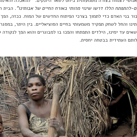
נושי לצמוח בצורה משמעותית ביחס לשאר היונקים.
"ההאכלה והאימו
ם-להתפתח הללו דרשו שינוי מהותי באורח החיים של אבותינו"
. הבית ה
ור בני האדם כדי לתמוך בצרכי הפיתוח החדשים של המוח. ככזה, הפך 
ינו והחל לשחק תפקיד משמעותי בחיים הסוציאליים. בין היתר, במסגר
שאים עד ימינו, הילדים התפתחו והפכו בו למבוגרים והוא הפך לנקודה ש
ותם העתידית בבטחה יחסית.