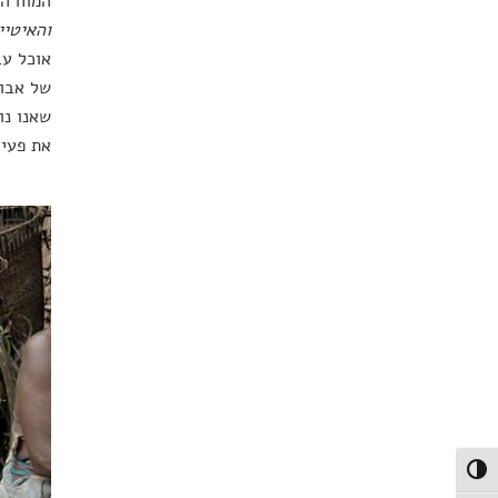
המוח הא
והאיטיי
אוכל עב
של אבות
שאנו נו
את פעיל
פעל/כבה ניגודיות גבוהה