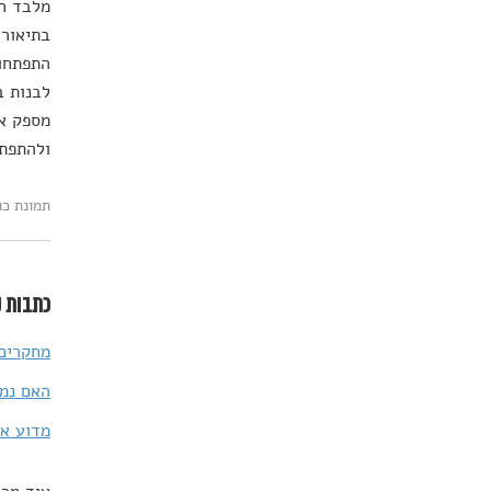
מלבד חש
בתיאורי
התפתחות
לבנות ב
מספק את
ולהתפת
תמונת כותרת: terstock
כתבות נ
מחקרים 
האם נמצ
מדוע אנ