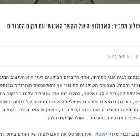
ולוג מסביר: האבולוציה של הקשר האנושי עם מקום המגורים
חי
|
4 מאי, 2016
נסים לבית יפני מסורתי, אחד הדברים הבולטים לעין הוא העיצוב המינ
מוך יחסית, הצבעים השולטים הם גוני עץ והאלמנטים הצורניים מבוסס
ליחים להשרות שקט ושלווה, כמעט כמו אלו שנופלים עלינו בביקור במ
ות, בארגון ובמיעוט הפרטים שמצליח להשרות תחושה של רווחה נפשית? 
נתרופולוג מאוניברסיטת דרום קליפורניה, מאמין שהסיבות לכך נעוצות 
שבני האדם חיו במערות – ואולי אף קודם לכן.
תב עבור מגזין
Aeon
, אלן משרטט את האבולוציה של האדם ביחס למק