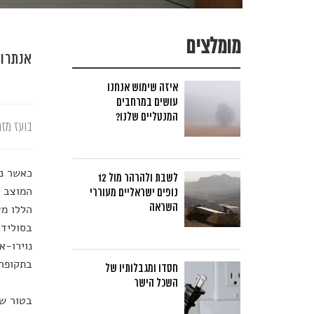
מומלצים
אנתרופ
איזה שימוש אנחנו
עושים במרחבים
המנטליים שלנו?
בועז מזר
כאשר נכ
לשבת ולהרהר מול 12
המוצב נ
נופים ישראליים מעוררי
השראה
הללו מצ
בסולידי
נוירו-א
בתקופה 
חסדו ומגבלותיו של
השכל הישר
בטור שכ