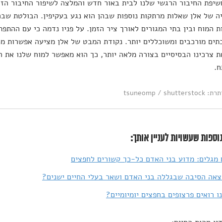
יפת החיבור הרגשי שלנו לבית באור חדש והמלצה לשיפור החיבור הזה 
ה של אלן שאלות מרתקות נוספות שבהן הוא נגע בעקיפין. הבולטת שבה
 המוח ובין בתי המגורים לאורך ציר הזמן. על פניו נדמה כי עם ההתפ
תים מורכבים ומשוכללים יותר. נקודת המבט של אלן מציעה אפשרות מ
 צרכינו הבסיסיים בצורה מלאה יותר, כך הוא מאפשר למוח שלנו את ה
ח.
tsuneomp / shut
וספות שעשויות לעניין אותך:
מגלים: מדוע בני האדם כל-כך קשורים לחפצים
אה הסיבה שבגללה בני האדם ושאר בעלי החיים ישנים?
ו רואים פרצופים בחפצים יומיומיים?