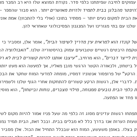
עמוקים לחיבה שפיתחנו כלפי סדר. נקודת המוצא שלו היא רב המכר מא
היפטר מהבלגן בבית לתמיד ולהיות מאושרים יותר.
הוא סבור שהספר – 
ת הבית למקום נעים יותר – מסתיר בתוכו (אולי בלי להתכוון) אמת או
שלנו עם בתי מגורינו ועל המנגנון הפסיכולוגי שאחראי להן.
ל קונדו הוא למראית עין מדריך לשיפור הבית"
, אומר אלן, ומסביר כי 
קפת היבטים רגשיים שטבועים עמוק בהיסטוריה שלנו.
"האבולוציה הבי
ת לייצר דברים"
, הוא מרחיב,
"עיצבו אותנו להיות קשורים לבית לא רק
 ביטחון, ולכאורה הקשר הרגשי מובן מאליו, אך למעשה הוא מעט יותר 
הרקע" של פרופסור אנטוניו דמסיו, מומחה למדעי המוח שחקר את הבסי
. לדברי אלן, רגשות הרקע קשורים להתחקות אחרי הגוף שלנו ולשמירה 
 כלפי הבית נובעים ממנוחה, מילוי מצברים, נוחות וביטחון",
הוא מוסי
ו פחד או הפתעה.
פתחו רגשות עדינים מסוג זה כלפי מה שעל פניו אמור להיות מקום לשי
עות הערות אנו בדרך כלל לא מבלים בבית. ובכל זאת, הבית תמיד נמצ