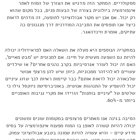
מסקולריים. המחקר הזה מדגיש את הצורך של המוח לאתר
אינפורמציה ביולוגית בצורה של הבעות פנים, בכל מקום שהוא
רק יכול. אם אכן יש מקור אבולוציוני לתופעה, זה מדהים לראות
כיצד אנו תופסים את הסביבה המודרנית דרך מנגנונים כה
עתיקים, אומרת ווינדהאגר.
במחקריה הנוספים היא מעלה את השאלה האם לפראידוליה יכולה
להיות גם השפעה מעשית על חיינו. אם למכונית יש 'מבט מאיים',
האם זה יכול לעורר אגרסיביות בקרב נהגים אחרים? או שילדים
עשויים לא להיזהר ממכוניות, כיוון שיש להן פרצוף אנושי
שלכאורה יכול לראות אותם? כבר קיימות ראיות לכך שזוג עיניים
יכול להשפיע על התנהגות אנושית. באוניברסיטת ניוקסל גילו כי
שלטים של "עיניים בוחנות" הורידו את מקרי גניבות האופניים
ביותר מ-60%.
הסיבה בגינה אנו מאתרים פרצופים במקומות שונים ומשונים
יכולה להיות קשורה לאופן בו המוח מפענח אינפורמציה על בסיס
מידע קיים – והיא עשויה להיות טמונה בטבע אבולוציוני עמוק.