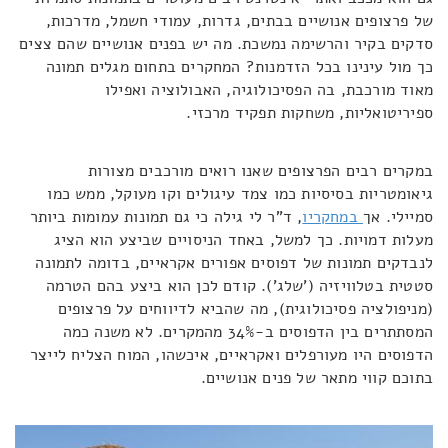
של פרצופים אנושיים בבתים, גדרות, עמודי חשמל, מדרכות,
סדקים בקיר והרשימה נמשכת. מה יש בפנים אנושיים שהם צצים
כך מול עינינו בכל הזדמנות? המחקרים בתחום מגלים תמונה
מאוד מורכבת, בה הפסיכולוגיה, האבולוציה ואפילו
ספיריטואליות, משחקות תפקיד מרכזי.
במקרים רבים הפרצופים שאנו רואים מורכבים מצורות
גיאומטריות בסיסיות כמו צמד עיגולים וקו מעוקל, ממש כמו
סמיילי. אך
במחקריו
, ד"ר לי גילה כי גם תמונות עמומות ביותר
מעלות דמויות. כך למשל, באחד הניסויים שביצע הוא הציג
לנבדקים תמונות של דפוסים אפורים אקראיים, בדומה לתמונה
סטטית בטלוויזיה ('שלג'). קודם לכן הוא ביצע בהם הטרמה
(מניפולציה פסיכולוגית), מה שהביא לדיווחים על פרצופים
המסתתרים בין הדפוסים ב-34% מהמקרים. לא משנה כמה
הדפוסים היו מעורפלים ואקראיים, איכשהו, המוח הצליח לייצר
בתוכם קווי מתאר של פנים אנושיים.