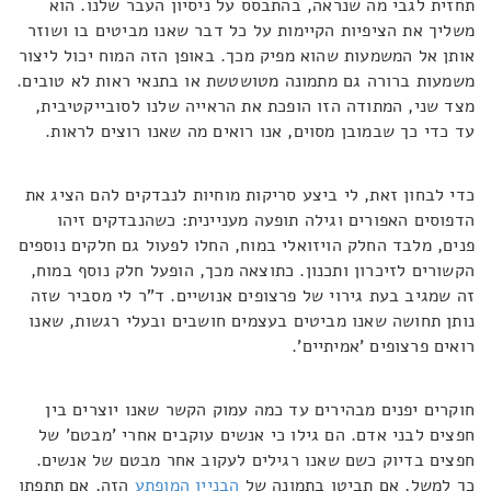
תחזית לגבי מה שנראה, בהתבסס על ניסיון העבר שלנו. הוא
משליך את הציפיות הקיימות על כל דבר שאנו מביטים בו ושוזר
אותן אל המשמעות שהוא מפיק מכך. באופן הזה המוח יכול ליצור
משמעות ברורה גם מתמונה מטושטשת או בתנאי ראות לא טובים.
מצד שני, המתודה הזו הופכת את הראייה שלנו לסובייקטיבית,
עד כדי כך שבמובן מסוים, אנו רואים מה שאנו רוצים לראות.
כדי לבחון זאת, לי ביצע סריקות מוחיות לנבדקים להם הציג את
הדפוסים האפורים וגילה תופעה מעניינית: כשהנבדקים זיהו
פנים, מלבד החלק הויזואלי במוח, החלו לפעול גם חלקים נוספים
הקשורים לזיכרון ותכנון. כתוצאה מכך, הופעל חלק נוסף במוח,
זה שמגיב בעת גירוי של פרצופים אנושיים. ד"ר לי מסביר שזה
נותן תחושה שאנו מביטים בעצמים חושבים ובעלי רגשות, שאנו
רואים פרצופים 'אמיתיים'.
חוקרים יפנים מבהירים עד כמה עמוק הקשר שאנו יוצרים בין
חפצים לבני אדם. הם גילו כי אנשים עוקבים אחרי 'מבטם' של
חפצים בדיוק כשם שאנו רגילים לעקוב אחר מבטם של אנשים.
כך למשל, אם תביטו בתמונה של
הבניין המופתע
הזה, אם תתפתו