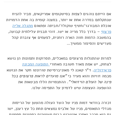
אם הייתם נוהגים לצפות בסיטקומים אמריקאים, סביר להניח
שנתקלתם בסדרה אחת או יותר, בסצנה קומית בה אחת הדמויות
אוכלת המבורגר/חטיף שוקולד/חביתה ופתאום
מתגלה אליה
פרצוף
– בדרך כלל מריה או ישו. זוהי תבנית עלילתית קבועה,
בהמשכה הדמות חווה הארה רוחנית, לפעמים אף צוברת קהל
מעריצים והסיפור ממשיך…
למרות שהתגלות פרצופים במאכלים, תסרוקות ותמונות הן נושא
לצחוק, יש אמת מאוד חשובה מאחורי
התופעה המכונה
פראידוליה
. ד"ר קאנג לי מאוניברסיטת טורונטו חקר את הנושא
מכמה זוויות והוא מעיד כי
"אנו מועדים לראות פרצופים בכל
פינה של העולם הויזואלי"
. ההתנסויות הללו מבטאות את
ההשפעה העצומה שיש לדמיון על התפיסה שלנו.
זכורה בוודאי דמות פניו של השד העולה מהעשן של הריסות
מגדלי התאומים, פניו של אלביס נמצאים תחת כל עץ רענן, ישו
גם הוא מככב ואתרי אינטרנט רבים מעוטרים בתמונות סתמיות