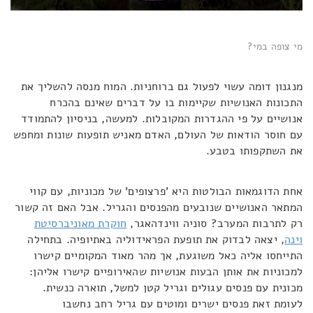
מי צופה במי?
מנגנון דומה עשוי לפעול גם ברוחניות. המוח מנסה להשליך את
התכונות האנושיות שקיימות בו על דברים שאינם בהכרח
אנושיים על פי ההגדרות המקובלות. למעשה, בניסיון להתמודד
עם חוסר הודאות של העולם, האדם מאניש תופעות שונות ומחפש
את השתקפותו בטבע.
אחת הדוגמאות הבולטות היא 'פרצופים' של מכוניות, עם קווי
המתאר האנושיים שנובעים מהפנסים והגריל. אבל האם זה קשור
רק לתרבות המערב? סוניה ווינדהאגר,
חוקרת מאוניברסיטת
וינה
, יצאה לבדוק את תופעת הפראידוליה באתיופיה. בתחילה
התייחסו אליה כאל משוגעת, אך מהר מאוד המקומיים קישרו
למכוניות את אותן הבעות אנושיות שהאירופיים קישרו אליהן:
מכונית עם פנסים עגולים וגריל קטן למשל, תוארה כנשית.
לעומת זאת פנסים ישרים ומוטים עם גריל רחב נחשבו