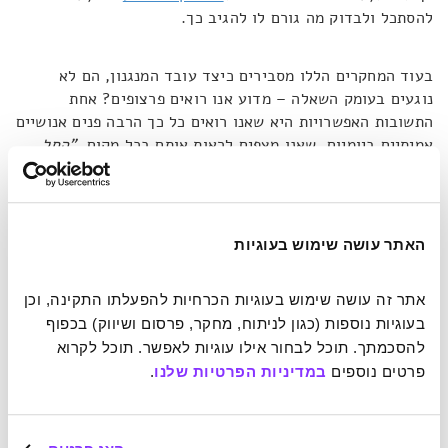
להסתכל ולבדוק מה גורם לו להגיב כך.
בעוד המחקרים הללו מסבירים כיצד עובד המנגנון, הם לא
נוגעים בעומק השאלה – מדוע אנו רואים פרצופים? אחת
התשובות האפשרויות היא שאנו רואים כל כך הרבה פנים אנושיים
אמיתיים ביומיום, שאנו מצפים לראות אותם בכל מקום,
"החל
מילדות, זה הגירוי הנפוץ ביותר שאנו פוגשים"
, אומר לי. תשובה
נוספת, עמוקה יותר נובעת מסיבות אבולוציוניות. ההישרדות
האנושית תלויה באנשים אחרים – אם אנו זקוקים לעזרה מהם או
שעלינו להיזהר מפניהם. האדם צריך להבין אנשים אחרים
האתר עושה שימוש בעוגיות
ולפענח את התנהגותם במהירות גבוהה ולכן ייתכן כי המוח מחווט
לזהות אנשים אחרים בכל הזדמנות: הטעות המקרית של זיהוי
אתר זה עושה שימוש בעוגיות הכרחיות להפעלתו התקינה, וכן 
פנים 'מזויפים' בגזע עץ, היא לא חמורה כמו להיכשל בזיהוי
בעוגיות נוספות (כגון לניתוח, מחקר, פרסום ושיווק) בכפוף 
פרצוף אמיתי שמסתתר בין השיחים.
להסכמתך. תוכל לבחור אילו עוגיות לאפשר. תוכל לקרוא 
פרטים נוספים 
במדיניות הפרטיות שלנו
.