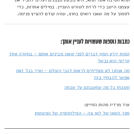
תהא הסיבה אשר תהא, היא נובעת מבפנים ועלינו להכיר את
עצמנו היטב כדי לרדת לשורש העניין. במילים אחרות, כדי
לסמוך על מה שאנו רואים בחוץ, שווה קודם להציץ פנימה.
כתבות נוספות שעשויות לעניין אותך:
המוח יודע המון דברים לפני שאנו מבינים אותם – במקרה אחד
קריטי הוא נכשל
מה אנחנו לא מצליחים לראות לגבי העולם – ואיך בכל זאת
אפשר להבחין בזה
תשכחו כל מה שחשבתם על שכחה
עוד מרדיו מהות החיים:
ספר הטאו של לאו צה – הפילוסופיה של הפשטות