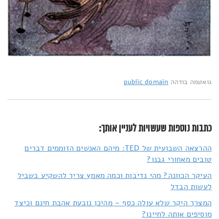
גואטמה בודהה
public domain
כתבות נוספות שעשויות לעניין אותך:
ההרצאה השבועית של TED: מיהם האנשים הזוממים דברים
טובים מאחורי גבנו?
העיקר הכוונה? מהי נדיבות וכמה מאמץ צריך להשקיע בשביל
לעשות הבדל
המצרך היקר שלא עולה כסף – מהיכן נובעת אהבת חינם וכיצד
מוסיפים אותה לחיינו?