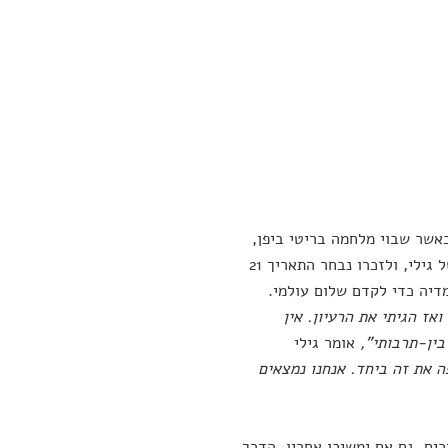
אשר שבוי מלחמה בריטי ביפן,
שהיה עד להפצצה על נגסקי, חזר הביתה עם 21 מחבריו. החייל הזה היה סבו של גילי, ולזכרו נבחר התאריך 21
יה כדי לקדם שלום עולמי.
ז הגיתי את הרעיון. אין
בין-תרבותי",
אומר גילי
ה את זה ביחד. אנחנו נמצאים
כים, גם אם ימשיכו אחריו. הדרך