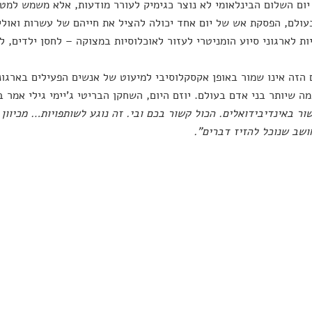
יום השלום הבינלאומי לא נוצר כגימיק לעורר מודעות, אלא משמש למט
עולם, הפסקת אש של יום אחד יכולה להציל את חייהם של עשרות ואולי 
ות לארגוני סיוע הומניטרי לעזור לאוכלוסיות במצוקה – לחסן ילדים, 
 הזה אינו שמור באופן אקסקלוסיבי למיעוט של אנשים הפעילים בארגונ
ה שיותר בני אדם בעולם. יוזם היום, השחקן הבריטי ג'יימי גילי אמר בהר
ור באינדיבידואלים. הכול קשור בכם ובי. זה נוגע לשותפויות… מכיוון
שב שנוכל להזיז דברים".