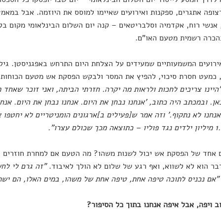
צופה אתגרים, ספקנות ואירועים שאיימו למוסס את היוזמה. אבל במאמץ
 אנשי רוח, אקדמיה וסלבריטאים – קנה יום השלום הבינלאומי מקום בל
הכרה רשמית מטעם האו"ם.
רועים המשמעותיים שמעידים על הצלחת היום התרחש באפגניסטן. גיל
היינו צריכים לחכות ולראות מה יקרה. חזרתי הביתה, ואני זוכר שאחד
ן. ובמכתב היה כתוב, 'אנחנו נבחן את היום. אנחנו נבחן את היום. אנחנו
אנחנו לא נתקוף.' וזה אמר ש[פעילים ב]ארגונים הומניטריים לא יחטפו 
 אחד של הפסקת אש יכול לשנות משהו? מה הטעם אם למחרת חוזרים ל
ר הוא לא לשווא, ואף רגע של שלום לא הולך לאיבוד.
"זה גרם לי לחש
"אם נכניס לתוכה טיפה אחת, טיפה אחת של משהו, במים האלו, הם ישת
ב ויפה, אבל איפה אנחנו בתוך כל הסיפור?