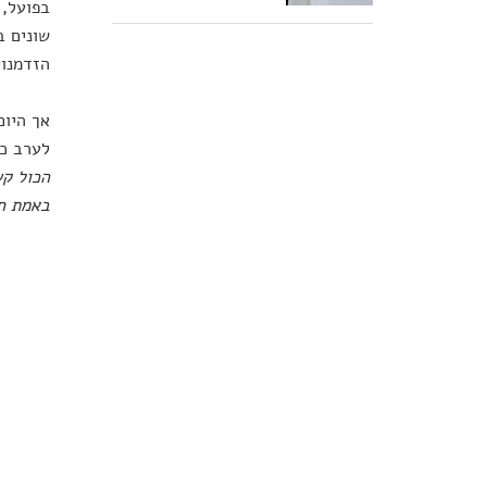
בפועל, 
שונים ב
הזדמנוי
אך היום
לערב כמ
הכול קש
באמת חו