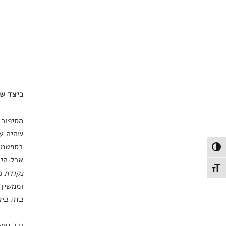
כיצד ש
הסיפור 
בספטמבר
פעל/כבה ניגודיות גבוהה
אבל היה
תג גודל גופן
נקודת פ
וממשיך
בזה ביח
וכך יצא