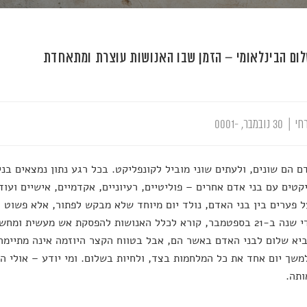
לום הבינלאומי – הזמן שבו האנושות עוצרת ומתאחדת
חי
|
30 נובמבר, -0001
ם הם שונים, ולעתים שוני מוביל לקונפליקט. בכל רגע נתון נמצאים בני
קטים עם בני אדם אחרים – פוליטיים, רעיוניים, אקדמיים, אישיים ועו
 פערים בין בני האדם, נולד יום מיוחד שלא מבקש לפתור, אלא פשוט ל
שחל מדי שנה ב-21 בספטמבר, קורא לכלל האנושות להפסקת אש מעשית 
יא שלום לבני האדם באשר הם, אבל בטווח הקצר היוזמה אינה מתיימרת
משך יום אחד את כל המלחמות בצד, ולחיות בשלום. ומי יודע – אולי ה
ותה.