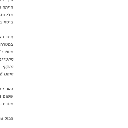
הייתה ר
מדינות,
ביטוי ב
אחד האי
מספר:
"
מהטליבא
נתקוף. 
חוסנו 1.6 מיליון ילדים נגד פוליו – כתוצאה מכך שכולם עצרו".
האם יום
ששום דב
מסביר.
הכול טו