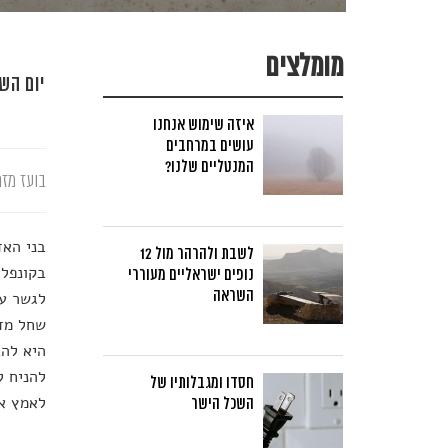
מומלצים
יום הש
איזה שימוש אנחנו
עושים במרחבים
המנטליים שלנו?
בועז מזר
בני האד
לשבת ולהרהר מול 12
בקונפלי
נופים ישראליים מעוררי
השראה
לגשר על
היא להב
להניח ל
חסדו ומגבלותיו של
לאמץ א
השכל הישר