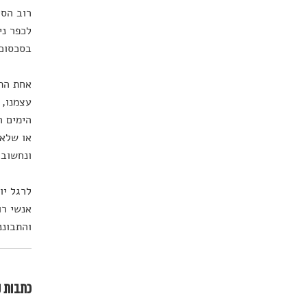
רוב הסי
לכפר ני
בסכסוכי
אחת התי
עצמנו, 
הימים ה
או שלא,
ונחשוב 
לרגל יום 
אנשי רו
והתבוננ
כתבות נ