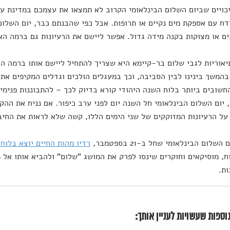
כויים שביום השלום הבינלאומי הקרוב לא תמצאו את עצמכם במדינת עו
דח עם אספקת מים נקיים או תרופות. אבל כפי שהבנתם כבר, יום השלום
ם או מצוקות בקנה מידה גדול. אפשר ליישם את הרעיונות גם ברמה האי
אוריות לגבי שלום בר-קיימא היא שצריך להתחיל ליישם אותו ברמה האי
בהמשך בינינו לבין הסביבה, וכך במעגלים הולכים וגדלים המקיפים את 
חשובים ביותר בלוח השנה היהודי קורא בדיוק לכך – להתבוננות פנימי
 יום השלום הבינלאומי חל השנה יום לפני ערב כיפור. אם נניח את ההק
על הרעיונות המזוקקים של שני הימים הללו, קשה שלא לראות את החיבו
השלום הבינלאומי שחל ב-21 בספטמבר,
רדיו מהות החיים יוצא בלוח 
ח, מוסיקאים וחוקרים שינסו לפרק את המושג "שלום" ולהביא אותו אל
ות.
וספות שעשויות לעניין אותך: