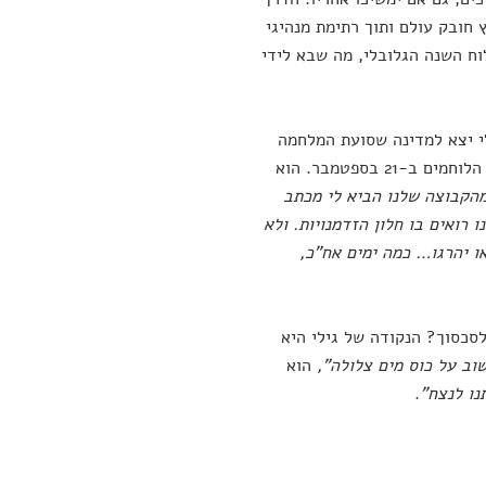
 חובק עולם ותוך רתימת מנהיגי
וח השנה הגלובלי, מה שבא לידי
י יצא למדינה שסועת המלחמה
במטרה, כמעט חסרת סיכוי, להפיץ את המסר ולבקש הפסקת אש מטעם הכוחות הלוחמים ב-21 בספטמבר. הוא
 מהקבוצה שלנו הביא לי מכתב
 רואים בו חלון הזדמנויות. ולא
או יהרגו… כמה ימים אח"כ,
סכסוך? הנקודה של גילי היא
וב על כוס מים צלולה",
הוא
נו לנצח"
.