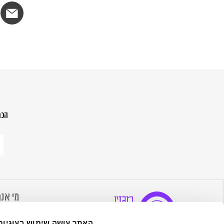
הכת
הר
לנ
ש
מה
הח
מי אנח
אודות 
האתר עושה שימוש בעוגיות