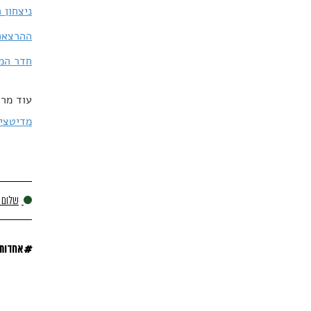
ניצחון האהבה: 13 ציטוט
ההרצאה השבועית של
חדר המח
עוד מרד
מדיטציי
שלום פ
#
אחדות