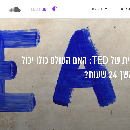
עב
ENG
זלטר
צרו קשר
ההרצאה השבועית של TED: האם העולם כולו יכול
עות?