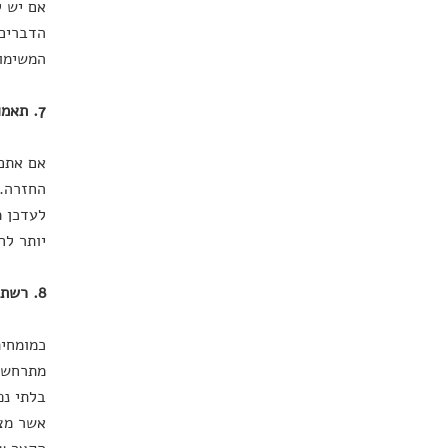
אם יש ל
הדברים 
המשימות
7. תאמו ציפיות
אם אתם 
החזרה. 
לעדכן מ
יותר לח
8. רשתות חברתיות
כמומחית
מתרחשת 
בלתי נפ
אשר מצר