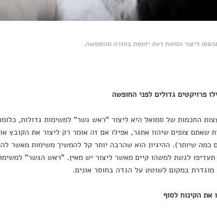
ות החכמות של סמואל היא ליצור "ראש גשר" למשימות גדולות, כלומ
 שאתם צופים שיהוו אתגר, אפילו אם זה אומר רק ליצור את הקובץ א
כמה שיותר). ההיגיון הוא שהרבה יותר קל להמשיך משימות מאשר להת
עדיפו לגשת למשהו קיים מאשר ליצור יש מאין. "ראש הגשר" למשימו
מוגדרת במקום לשוטט על הגדה בחוסר אונים.