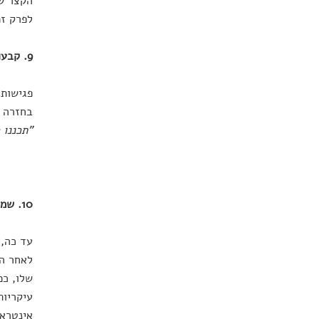
הקצר של
לפרק זמ
9. קבעו פגישות מהנות
פגישות 
בחזרה מ
"תכננו 
10. שמרו על פרופיל נמוך
עד כה, 
לאחר הח
שלו, כמ
עיקריות
אינטראק