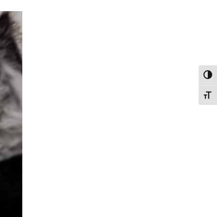
פעל/כבה ניגודיות גבוהה
תג גודל גופן