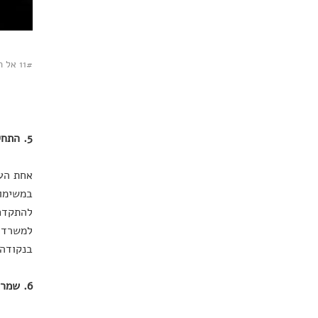
11# אל תהססו ליצור הסחות דעת יזומות בחזרה מהחופשה.
5. התחילו פרויקטים גדולים לפני החופשה
אחת העצ
במשימות
להתקדם 
למשרד ת
בנקודה 
6. שמרו את הקינוח לסוף