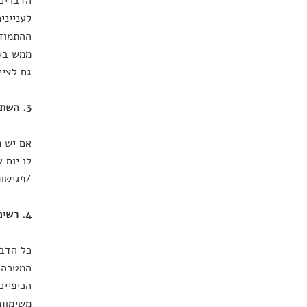
הדברים 
לענייני
ההתמודד
ממש בשב
גם לציי
3. השתמשו בהתראות
אם יש ת
לו יום 
/פגישות
4. רשימת המשימות הקלילות
כל הדבר
המטרה ש
הכיפיים
משימות 