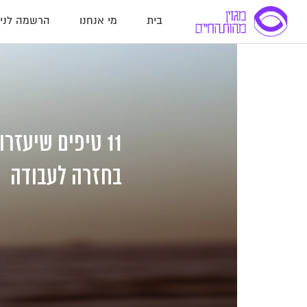
בית
מי אנחנו
הרשמה לניו
לג
לג
לג
תוכן
תוכן
ניווט
11 טיפים שיעז
בחזרה לעבודה