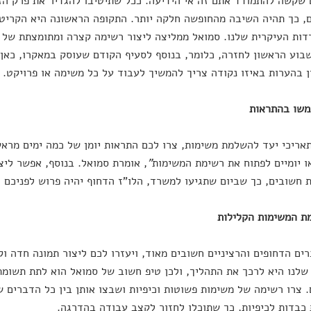
שקשה להתמודד אתם זה אי הידיעה. ככל שתיטיבו להגדיר את פרק הז
ם, כך תהיה השיבה מהחופשה חלקה יותר. התקופה הראשונה היא הקריט
ות העיקרית שלנו. סמואל ממליצה ליצור רשימה קצרה ומתומצתת של
וע הראשון לחזרה, כלומר, בנוסף לסעיף הקודם שעוסק במאקרו, כאן 
ן בהערות באיזו נקודה צריך להמשיך לעבוד על כל משימה או פרויקט.
אריכי יעד להשלמת משימות, צרו לכם התראות יומן של כמה ימים מראש
או יומיים לפתוח את רשימת המשימות
"
, אומרת סמואל. בנוסף, אפשר ליצ
 חשובים, כך שביום שתגיעו למשרד, הלו"ז הדחוף יהיה פרוש לפניכם ות
ים הדחופים והרציניים חשובים מאוד, ויעזרו לכם ליצור תמונה חדה 
לנו היא לרכך את התהליך, ולכן טיפ חשוב של סמואל הוא לתת תשומת
. צרו רשימה של משימות פשוטות וכיפיות ושבצו אותן בין כל הדברים שצ
כבדות לכיפיות, כך שתוכלו לחזור לקצב עבודה בהדרגה.