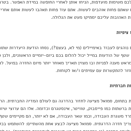
כם משימות מועדפות, הניחו אותן לאחרי החופשה במידת האפשר. בטרם 
שאתם פחות אוהבים לעשות. אתם עוד פחות תאהבו לעשות אותם אחרי רומ
 האהובות עליכם ימתיקו מעט את הגלולה.
נוהגים לעבוד באימיילים (מי לא, בעצם?), נסחו הודעת היעדרות שתו
שטף של הודעות במייל יכול להלום בכם ביום-יומיים הראשונים, ולכן 
ראש מענה לפניות ובו מצוין תאריך מאוחר יותר מיום החזרה בפועל. 
זור להתקשרות עם עמיתים ו/או לקוחות.
 בתחום, סמואל מציעה לחזור בהדרגה גם לעולם המדיה החברתית. הר
ברשתות כמו פייסבוק, טוויטר, אינסטגרם וכדומה. אלו הם ערוצי שיוו
רד משגרת העבודה, וכמו שאר העבודה, אם לא יותר, הם מקיימים שטף 
יך חזרה הדרגתית. סמואל מציעה לבצע אחת מהשתיים: להשתמש בכלים