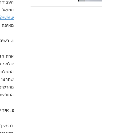
העבודה.
סמואל ה
Review
מאיפה ל
1. רשימת מטלות רזה
אחת הדב
שלפני ה
המטלות 
שתרצו ל
מהרשימה
החופשה,
2. איך ייראה השבוע הראשונים של החזרה לשגרה?
בהמשך ל