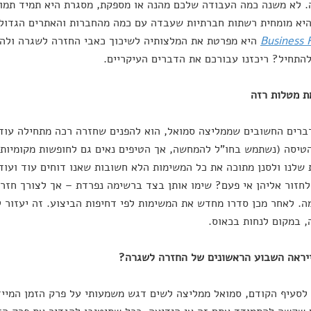
 לא משנה כמה העבודה שלכם מהנה או מספקת, מסגרת היא תמיד תמו
יא מומחית רשתות חברתיות שעבדה עם כמה מהחברות והאתרים הגדולי
Business 
היא מפרטת את המלצותיה לשיכוך כאבי החזרה לשגרה ולה
התחיל? ריכזנו עבורכם את הדברים העיקריים.
רים החשובים שממליצה סמואל, הוא להפנים שחזרה רכה מתחילה עוד 
טיסה (נשתמש בחו"ל להמחשה, אך הטיפים נאים גם לחופשות מקומיות
שלנו ולסנן מתוכה את כל המשימות הלא חשובות שאנו דוחים עוד ועוד 
חזור אליהן אי פעם? שימו אותן בצד ברשימה נפרדת – אך לצורך חזרה
. לאחר מכן סדרו מחדש את המשימות לפי דחיפות הביצוע. זה יעזור 
 במקום לנחות בכאוס.
סעיף הקודם, סמואל ממליצה לשים דגש משמעותי על פרק הזמן המיי