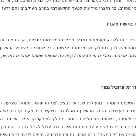
אחר החזרה (כי במקרים רבים יש חשיבות לעדכניות הפוסטים), או להו
ן מסוים. כך תיצרו מודעות לפער התקשורתי בקרב העוקבים והם ידעו ל
וישיבות לא רק מעמיסות מידע ומייצרות משימות נוספות, הן גם צורכו
החופש. לכן, נסו לקבוע מינימום פגישות, ככל שתוכלו, לשבוע הראשון
כמה ארוחות צהריים או פגישות לקפה עם אנשים שאתם אוהבים לפגוש, 
הטיפים התמקדו בפעולות שכדאי לבצע לפני החופשה. סמואל מציעה גם
זרה לעבודה. הדבר הראשון הוא לחזור בשקט. לכל מקום עבודה יש א
ו צ'אטים, רשתות, פורטלים וכדומה. מומלץ לא לקפוץ היישר אל תוך ה
 – רבים ירצו לשמוע על החוויות שלכם וזה עלול לגזול זמן רב שתוכנן
ציה עם כל המשרד בבת אחת, גם אם חברתית, יכולה לייצר לכם משימו