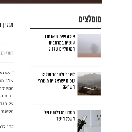
מומלצים
מגזין 
איזה שימוש אנחנו
עושים במרחבים
המנטליים שלנו?
בועז מזר
"האנגאו
לשבת ולהרהר מול 12
שלב ההת
נופים ישראליים מעוררי
השראה
המקומות
רבות הת
על הגדה
הסיפור 
חסדו ומגבלותיו של
השכל הישר
כדי לרכ