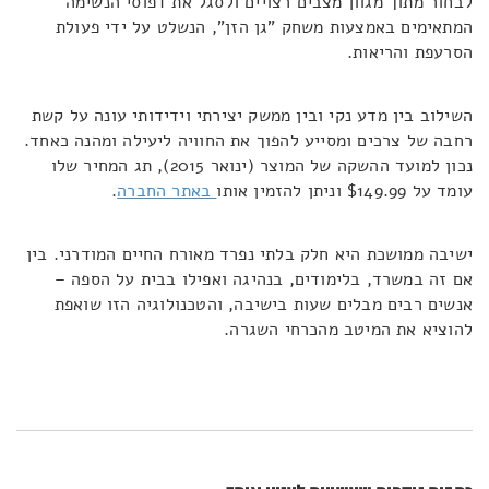
לבחור מתוך מגוון מצבים רצויים ולסגל את דפוסי הנשימה
המתאימים באמצעות משחק "גן הזן", הנשלט על ידי פעולת
הסרעפת והריאות.
השילוב בין מדע נקי ובין ממשק יצירתי וידידותי עונה על קשת
רחבה של צרכים ומסייע להפוך את החוויה ליעילה ומהנה כאחד.
נכון למועד ההשקה של המוצר (ינואר 2015), תג המחיר שלו
עומד על $149.99 וניתן להזמין אותו
באתר החברה
.
ישיבה ממושכת היא חלק בלתי נפרד מאורח החיים המודרני. בין
אם זה במשרד, בלימודים, בנהיגה ואפילו בבית על הספה –
אנשים רבים מבלים שעות בישיבה, והטכנולוגיה הזו שואפת
להוציא את המיטב מהכרחי השגרה.