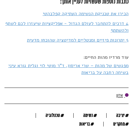
כתבות נוספות שעשויות לעניין אותך:
הכירו את טכניקת הנשימה העתיקה קפלבהטי
4 דרכים להתחבר לעולם הגדול - אפליקציות שיעזרו לכם לשתף
ולהשתתף
5 יתרונות פיזיים ומנטליים למדיטציה שהוכחו מדעית
עוד מרדיו מהות החיים:
מפגשים של מהות – שרי אריסון, ד"ר מוטי לוי וגלית גורא עיני
בשיחה רחבה על בריאות
איזון
#
#
#
יציבה
נשימה
טכנולוגיה
#
#
מחקרים
בריאות