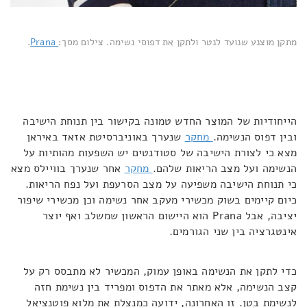
מתקן מוצנע שנועד לנטר ולתקן את דפוסי נשימה. צילום מסך:
Prana
.
הייחודיות של המוצר החדש טמונה בקישור בין תנוחת הישיבה
ובין דפוס הנשימה.
מחקר
שנערך באוניברסיטת אזאד באיראן
מצא כי לצורת הישיבה של סטודנטים יש השפעות מהותיות על
הנשימה ועל מצב הריאות שלהם.
מחקר
אחר שנערך בוויילס מצא
כי תנוחת הישיבה משפיעה על מצב הסרעפת ועל נפח הריאות.
כיום קיימים בשוק מכשירי מעקב אחר נשימה וכן מכשירי שיפור
יציבה, אבל Prana הוא היישום הראשון שמשלב ואף יוצר
אינטגרציה בין שני הגורמים.
כדי לתקן את הנשימה באופן עמוק, המכשיר לא מתבסס רק על
קצב הנשימה, אלא מאתר את הדפוס ומפריד בין נשימת חזה
לנשימת בטן. זו האחרונה, ידועה כמנצלת את מלוא פוטנציאל