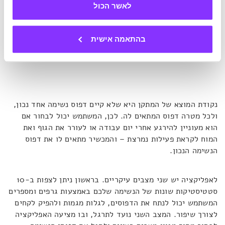
לאשר הכול
בהתאמה אישית
2 מצבים עיקריים – סטטיסטיקה ותרגול במשחק. צילום מסך:
Prana
.
נקודת המוצא של המתקן היא שלא קיים דפוס נשימה אחד נכון,
ולכל מטרה דפוס המתאים לה. לכן, המשתמש יכול לבחור אם
הוא מעוניין להירגע אחרי יום עבודה או לעורר את הגוף ואת
המוח לקראת פעילות נמרצת – והמכשיר מתאים לו את דפוס
הנשימה הנכון.
לאפליקציה יש שני מצבים עיקריים. בראשון ניתן לצפות ב-10
סטטיסטיקות שונות של הנשימה שלכם באמצעות גרפים ומספרים
המשתמש יכול לנתח את הדפוסים, לגלות מגמות ולהפיק לקחים
לצורך שיפור. המצב השני נועד לתרגל, ובו מציעה האפליקציה