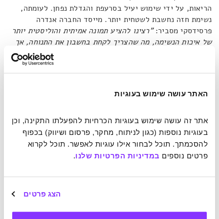
הריאות, על ידי שימוש יעיל בסרעפת והגדלת נפחן. לעומתה,
נשימת חזה נחשבת לשטחית יותר. מייסד החברה אנדרה
פרסידסקי מסביר:
"רצינו להציע תמונה אמיתית והוליסטית יותר
של איכות הנשימה, מה שהצריך לקחת בחשבון את התנוחה, אך
גם לספק את היכולת להבחין בין נשימת חזה לבטן, בהתאם
למרבית מסורות הנשימה הנכונה (ומחקרים עדכניים), אשר
מדגישים את ערכה של נשימה מהבטן".
האתר עושה שימוש בעוגיות
אתר זה עושה שימוש בעוגיות הכרחיות להפעלתו התקינה, וכן 
בעוגיות נוספות (כגון לניתוח, מחקר, פרסום ושיווק) בכפוף 
להסכמתך. תוכל לבחור אילו עוגיות לאפשר. תוכל לקרוא 
פרטים נוספים 
במדיניות הפרטיות שלנו
.
הצג פרטים