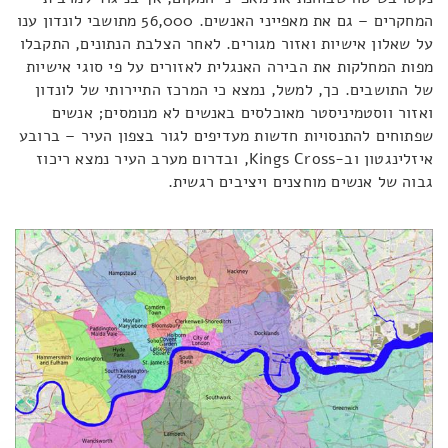
המחקרים – גם את מאפייני האנשים. 56,000 מתושבי לונדון ענו
על שאלון אישיות ואזור מגורים. לאחר הצלבת הנתונים, התקבלו
מפות המחלקות את הבירה האנגלית לאזורים על פי סוגי אישיות
של התושבים. כך, למשל, נמצא כי המרכז התיירותי של לונדון
ואזור ווסטמיניסטר מאוכלסים באנשים לא מנומסים; אנשים
שפתוחים להתנסויות חדשות מעדיפים לגור בצפון העיר – ברובע
איזלינגטון וב-Kings Cross, ובדרום מערב העיר נמצא ריכוז
גבוה של אנשים מוחצנים ויציבים רגשית.