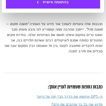
בהתאמה אישית
שמתאימה לכולם. מגורים באזור בעל מאפיינים שחשובים לך
יכולים לעזור להגביר את רמת הסיפוק הכללית מהחיים".
תובנות אלה עשויות לשפוך אור חדש על האמרה
'משנה מקום –
משנה מזל'.
ייתכן שהרבה ממה שמפריע לנו נובע פשוט מכך
שאנו גרים במקום שאינו תואם את האישיות שלנו. בחירת מקום
המגורים כפופה אמנם לשיקולים רבים שאינם תלויים בנו, אך
שווה להקדיש מחשבה לקשר בין מי שאנחנו ובין המקום שבו אנו
מבלים את מירב זמננו.
כתבות נוספות שעשויות לעניין אותך:
ה-GPS שימצא את הדרך הכי יפה אל היעד
מדוע אנו כל כך אוהבים את הים?