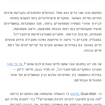
המקום שבו אנו גרים הוא אחד הגורמים החשובים בקביעת איכות
החיים ומידת האושר. מחקרים סוציולוגיים ניסו למצוא נוסחה
לבירור אזורי המחיה המאושרים ביותר, תוך התמקדות במאפיינים
סוציו-אקונומיים כמו רמת הכנסה ממוצעת, היצע תעסוקתי,
תשתיות, תרבות וכדומה. חוקרים מאוניברסיטת קיימברידג'
באנגליה סוברים כי גישה זו מיושנת ואינה מסבירה מדוע אנשים
חיים באושר גם באזורים שאינם עונים על קריטריונים של רמת
חיים גבוהה.
אז מה יש במקום שבו אתם חיים שגורם לכם אושר?
על פי סקר
שערכו החוקרים מקיימברידג', זה תלוי בכם, וליתר דיוק –
במידת ההתאמה בין האישיות שלכם ובין המאפיינים של אזור
המגורים שבחרתם.
ה-
Guardian
מדווח
כי השאלה שהנחתה את החוקרים הייתה
"מה גורם לתושבי לונדון להיות מאושרים?" כדי לענות עליה הם
נקטו בשיטה שבוחנת את מאפייני המקום, אך בניגוד למרבית