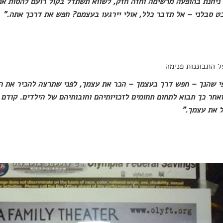
ניחנת בהופעה מרשימה וחזה חזק, לשווא תשתדל בקול רועם להסות את
ט סבלני – אל תדבר כלל, אולי יירגעו בעצמם? חפש את דרכך אתה."
ל התבוננות פנימה
י שהנך – חפש דרך בעצמך – הכר את עצמך, לפני שתרצה להכיר את ה
אחר כך תבוא לתחום תחומים לזכויותיהם וחובותיהם של הילדים. קודם 
 את עצמך."