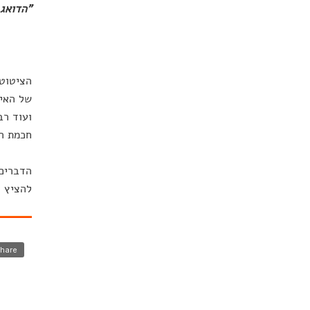
"הדואג 
הציטוטי
של האיש
ועוד רב
חכמת הח
הדברים 
להציץ ל