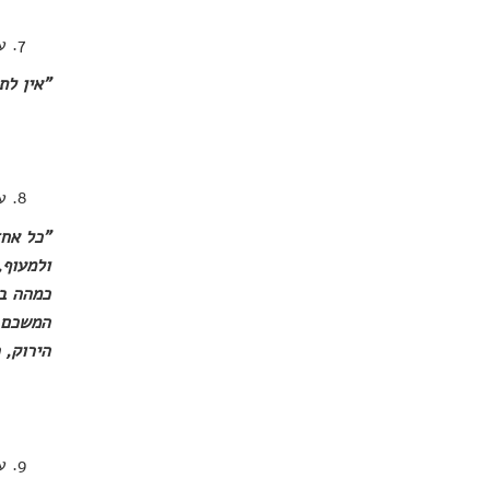
ע
"אין לת
ע
"כל אחד
ולמעוף,
כמהה בכ
המשכם ש
הירוק, 
ע