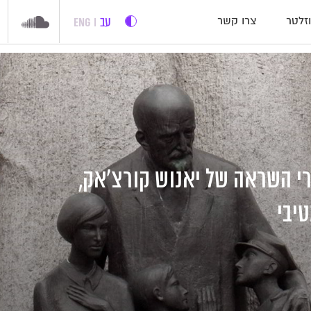
עב
ENG
זלטר
צרו קשר
רי השראה של יאנוש קורצ'אק,
יבי