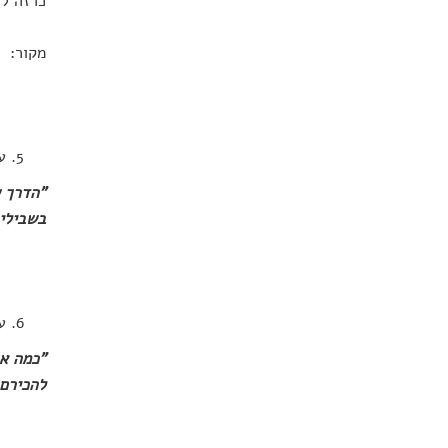
כרזה לה
מקור:
ע
"הדרך ש
בשבילי,
ע
"כמה אב
להכירם.