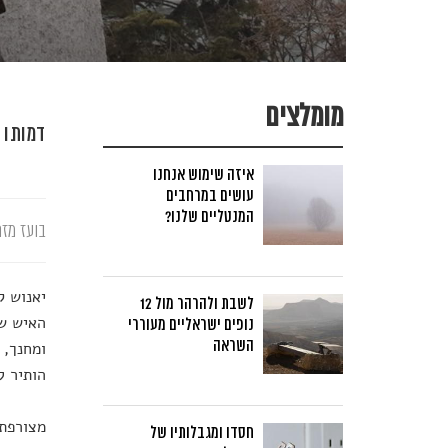
מומלצים
דמותו 
איזה שימוש אנחנו
עושים במרחבים
המנטליים שלנו?
בועז מזר
יאנוש ק
לשבת ולהרהר מול 12
האיש שא
נופים ישראליים מעוררי
השראה
ומחנך, 
הותיר ל
מצורפת 
חסדו ומגבלותיו של