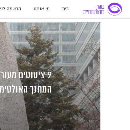
לג
לג
לג
בית
מי אנחנו
הרשמה לניו
תוכן
תוכן
ניווט
9 ציטוטים מעור
המחנך האולטימט