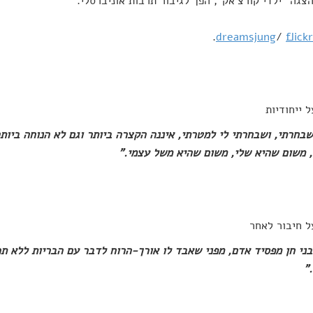
צגה "ילדי קורצ'אק", הפך לגיבור תרבות אוניברסלי.
.
dreamsjung
/
flickr
ל ייחודיות
בחרתי, ושבחרתי לי למטרתי, איננה הקצרה ביותר וגם לא הנוחה ביותר
 משום שהיא שלי, משום שהיא משל עצמי."
ל חיבור לאחר
ני חן מפסיד אדם, מפני שאבד לו אורך-הרוח לדבר עם הבריות ללא תכ
"