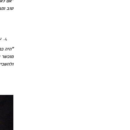
"אם לא 
טוב ומב
ע
"היה כפ
מוכשר ו
ולהשכיל