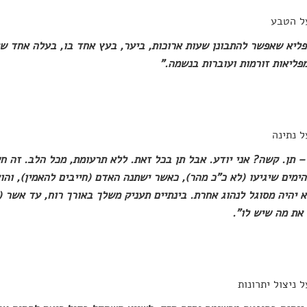
ל הטבע
ליא שאפשר להתבונן שעות ארוכות, ביער, בעץ אחד בו, בעלה אחד ש
פליאות זורמות ועוברות בנשמה."
ל נתינה
– תן. קשה? אני יודע. אבל תן בכל זאת. ללא תרעומת, מכל הלב. זה חשו
ימים שיגיעו (לא כ"כ מהר), כאשר ישתנה האדם (חייבים להאמין), והוא
 יהיה מסוגל לנהוג אחרת. בינתיים תעניק משלך באורך רוח, עד אשר (
את מה שיש לו".
ל ניצול יתרונות