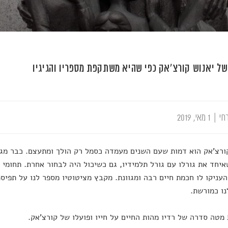
של יאנוש קורצ'אק כפי שהיא משתקפת מספריו והגיגיו
חי
|
1 מאי, 2019
ורצ'אק הוא דמות שעם השנים מעמדה כסמל רק הולך ומתעצם. כבר מגי
יחד את גורלו עם גורל תלמידיו, גם כשיכול היה לבחור אחרת. תחומי ע
העניקו לו חכמת חיים רבה ומגוונת. מקבץ מציטוטיו מספר לנו על תפיס
נו כמורשת.
מטה סדרה של רדיו מהות החיים על חייו ופועלו של קורצ'אק.