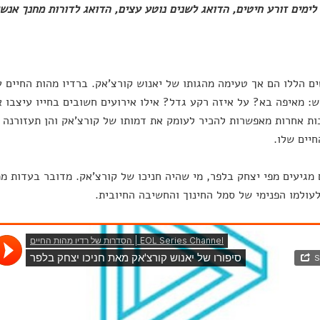
לימים זורע חיטים, הדואג לשנים נוטע עצים, הדואג לדורות מחנך אנשי
ם הללו הם אך טעימה מהגותו של יאנוש קורצ'אק. ברדיו מהות החיים
: מאיפה בא? על איזה רקע גדל? אילו אירועים חשובים בחייו עיצבו 
ות אחרות מאפשרות להכיר לעומק את דמותו של קורצ'אק והן תעזורנה
יים שלו.
מגיעים מפי יצחק בלפר, מי שהיה חניכו של קורצ'אק. מדובר בעדות ממ
עולמו הפנימי של סמל החינוך והחשיבה החיובית.