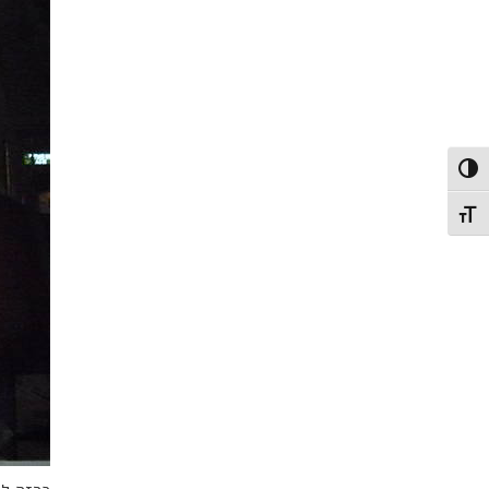
פעל/כבה ניגודיות גבוהה
תג גודל גופן