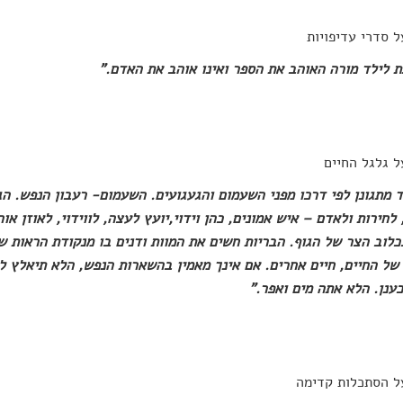
ל סדרי עדיפויות
ת לילד מורה האוהב את הספר ואינו אוהב את האדם."
ל גלגל החיים
 מתגונן לפי דרכו מפני השעמום והגעגועים. השעמום- רעבון הנפש. ה
 לחירות ולאדם – איש אמונים, כהן וידוי,יועץ לעצה, לווידוי, לאוזן א
לוב הצר של הגוף. הבריות חשים את המוות ודנים בו מנקודת הראות של
ל החיים, חיים אחרים. אם אינך מאמין בהשארות הנפש, הלא תיאלץ לה
כענן. הלא אתה מים ואפר."
ל הסתכלות קדימה