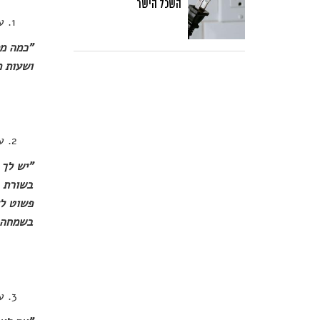
השכל הישר
ע
"כמה מפ
ושעות מ
ע
"יש לך 
בשורת ה
פשוט לא
בשמחה 
ע