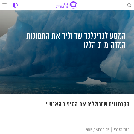
לג
לג
לג
תוכן
תוכן
ניווט
המסע לגרינלנד שהוליד את התמונות
המדהימות הללו
הקרחונים שמגוללים את הסיפור האנושי
בועז מזרחי
|
25 פברואר, 2015