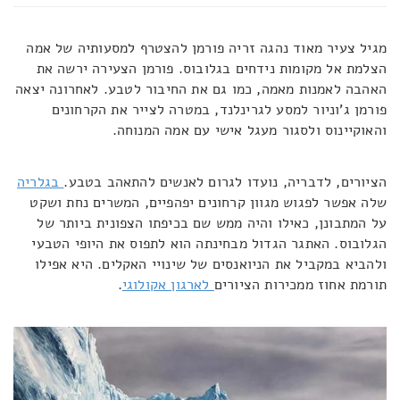
מגיל צעיר מאוד נהגה זריה פורמן להצטרף למסעותיה של אמה
הצלמת אל מקומות נידחים בגלובוס. פורמן הצעירה ירשה את
האהבה לאמנות מאמה, כמו גם את החיבור לטבע. לאחרונה יצאה
פורמן ג'וניור למסע לגרינלנד, במטרה לצייר את הקרחונים
והאוקיינוס ולסגור מעגל אישי עם אמה המנוחה.
הציורים, לדבריה, נועדו לגרום לאנשים להתאהב בטבע.
בגלריה
שלה אפשר לפגוש מגוון קרחונים יפהפיים, המשרים נחת ושקט
על המתבונן, כאילו והיה ממש שם בכיפתו הצפונית ביותר של
הגלובוס. האתגר הגדול מבחינתה הוא לתפוס את היופי הטבעי
ולהביא במקביל את הניואנסים של שינויי האקלים. היא אפילו
תורמת אחוז ממכירות הציורים
לארגון אקולוגי
.