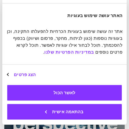
אבל לציורים של גרינלנד יש חשיבות מיוחדת עבורה. את המסע
לקוטב הצפוני הגתה אמה, שלא הספיקה להגשים אותו בחייה. גם
בימיה האחרונים לא דעכה מחויבות האם למשלחת, ובתה
האתר עושה שימוש בעוגיות
הבטיחה לה להשלים את המשימה. הציורים הם תולדה של אותו
מסע, העוסק בשינויי האקלים, והם
"מבטאים את הקונספט של
אתר זה עושה שימוש בעוגיות הכרחיות להפעלתו התקינה, וכן 
פרידה, ברמה הגלובלית והאישית"
, כדבריה של פורמן.
בעוגיות נוספות (כגון לניתוח, מחקר, פרסום ושיווק) בכפוף 
להסכמתך. תוכל לבחור אילו עוגיות לאפשר. תוכל לקרוא 
את הסרטון Perspective, שמציג את עבודתה ואת סיפורה
פרטים נוספים 
במדיניות הפרטיות שלנו
.
האישי, היא מסיימת ברעיון חשוב: לא משנה כמה קטן המעשה
שלך, התקווה היא כי הוא יצטרף למסה של מעשים קטנים אחרים
– ובסופו של דבר יחד הם יהיו חזקים מספיק כדי לשנות.
הצג פרטים
לאשר הכול
בהתאמה אישית