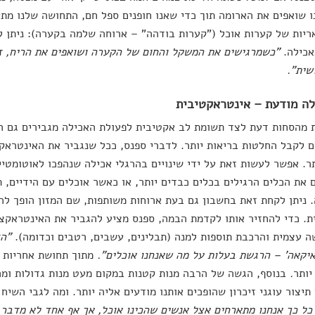
 שואפים את הארומה תוך כדי שאנו חופנים ספל חם, התחושה שלנו מתע
ריות של קערות אוכל ("קערות בודהה" – ארוחה שלמה בקערה): ניתן ל
אכילה.
"כשמרגישים את המשקל והחום של הקערה ושואפים את הריח, ז
שית".
 מהסחות דעת לצד תשומת לב אקטיבית לפעולת האכילה מגבירים גם הם
ם לקבל החלטות בריאות יותר. לדברי ספנס, ככל שנגביר את האינטראקצ
תר. אפשר לעשות זאת על ידי שינויים בהרגלי אכילה שנהפכו לאוטומטי
 את הכלים הרגילים בכלים כבדים יותר, או כאשר אוכלים עם הידיים, 
 ניתן לקחת זאת בחשבון גם בעת ארוחות משותפות, שם המזון הופך לה
. כדי להחזיר אותו לקדמת הבמה, ספנס מציע להגביר את האינטראקציה
ה עצמית והרכבת תוספות למנה (תבלינים, עשבים, רטבים וכדומה).
"הד
יקאה' – הרגשת בעלות על מה שאנחנו אוכלים".
מתוך תחושת אחריות ז
יותר
.
בנוסף, הגשה של הרבה מנות קטנות במקום מעט מנות גדולות ומר
תיצור עוגני זיכרון שהופכים אותנו מודעים אליה יותר. ומה לגבי השיח
כל כך אנחנו מתארחים אצל אנשים שהכינו אוכל, אך אף אחד לא מדבר 