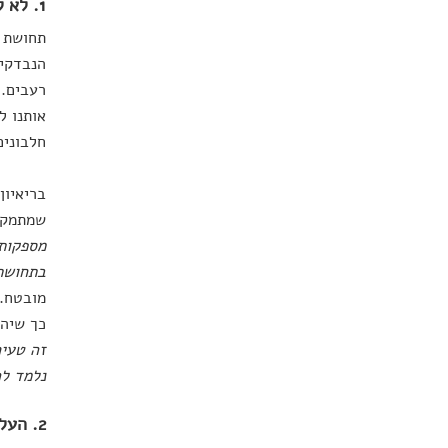
1. לא להגיע לרעב
תחושת ס
הנבדקים
רעבים. 
אותנו ל
חלבונים
בריאיון
שמתמקדו
מספקות 
בתחושת
מובטח. 
כך שיהי
זה טעים
נלמד לה
2. העלאת מצב הרוח