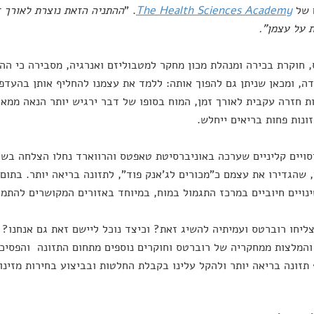
 של
The Health Sciences Academy
. "
ההתניה הזאת נוצרת לאורך ז
 על עצמן".
 חוקרת בכירה ומנהלת מכון מחקר למטבוליזם ואנרגיה, מסבירה כי ההע
ה, ומכאן שניתן גם להפוך אותה: ללמד את עצמנו להחליף אותן בהעדפו
 חזרה עקבית לאורך זמן, המוח בסופו של דבר ירגיש יותר הנאה ממאכ
ונות פחות בריאים ייחלש.
יסויים קליניים שערכה באוניברסיטת טאפטס והרווארד נחלו הצלחה בשי
 שהגדירו את עצמם כ"מכורים לג'אנק פוד", לתזונה בריאה יותר. בתום 
נויים חיוביים במרכז התגמול במוח, במיוחד באזורים המקושרים להתמכ
והמלצות ממחקריה של רוברטס וחוקרים נוספים מתחום התזונה והפסיכול
תזונה בריאה יותר ולהקל עלינו בקבלת החלטות ובביצוע בחירות מזינות