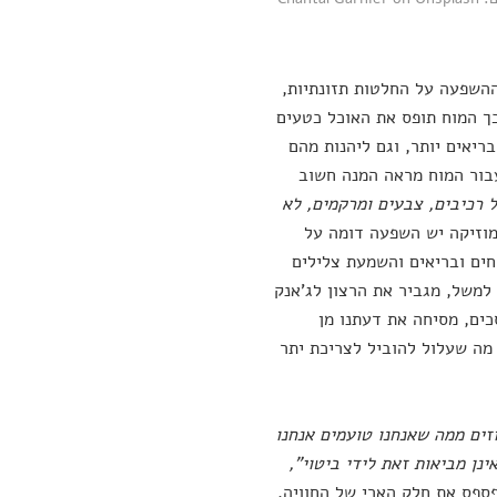
 ההשפעה על החלטות תזונתיות,
ך המוח תופס את האוכל כטעים
בריאים יותר, וגם ליהנות מהם
 עבור המוח מראה המנה חשוב
 רכיבים, צבעים ומרקמים, לא
מוזיקה יש השפעה דומה על
ים ובריאים והשמעת צלילים
 למשל, מגביר את הרצון לג'אנק
כים, מסיחה את דעתנו מן
מה שעלול להוביל לצריכת יתר
75 ל-95 אחוזים ממה שאנחנו טועמים אנחנו
ן מביאות זאת לידי ביטוי",
ספס את חלק הארי של החוויה.