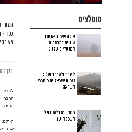
מומלצים
המוח ש
נגד - 
איזה שימוש אנחנו
מאבקים
עושים במרחבים
המנטליים שלנו?
ירדן להב
לשבת ולהרהר מול 12
נופים ישראליים מעוררי
השראה
לו רק ה
הרבה יו
הופכת א
חסדו ומגבלותיו של
השכל הישר
ואולם, 
אחד מאי