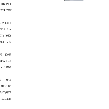
בפרסום
שחוזרות
רוברטס,
של למיד
באמצעות
שלו במז
ואכן, נ
נבדקים,
המוח שי
תובנות 
להעדיף 
והנפש.