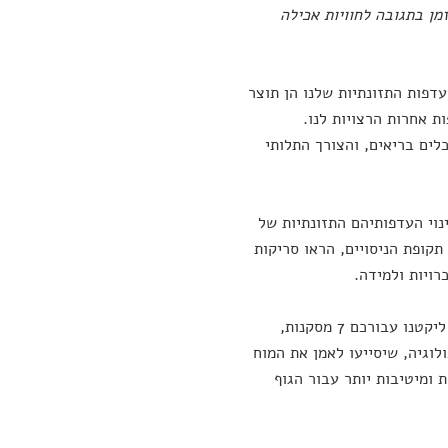
מן בתגובה לחוויות אכילה
דפות התזונתיות שלנו הן תוצר
ת אחרות הרצויות לנו.
לים בריאים, והצורך התלותי
נוי העדפותיהם התזונתיות של
תקופת הניסויים, הראו סריקות
רויות ולמידה.
כיצד הצליחו רוברטס ועמיתיה להשיג זאת? וכיצד נוכל ליישם זאת גם אנחנו? ליקטנו עבורכם 7 מסקנות,
וגיה, שיסייעו לאמן את המוח
 ומיטיבות יותר עבור הגוף