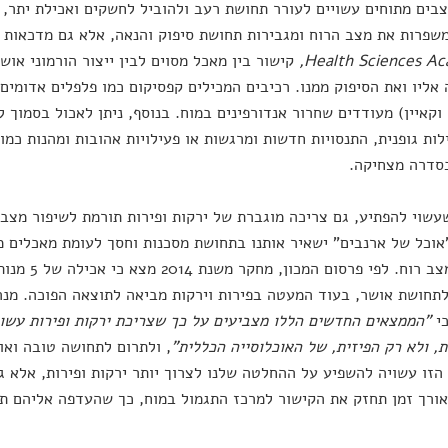
בים מתוחים עשויים לעורר תחושת רעב ולהוביל לחשקים ואכילת יתר, פע
שפרות את מצב הרוח ומגבירות תחושת סיפוק והנאה, אלא גם מדכאות 
Health Sciences A
,
קישור בין מאכל מסוים לבין ייצור הורמוני אוש
 אליו ואת הסיפוק ממנו. רכיבים המכילים קפסיקום כמו פלפלים אדומים 
וקאיין) מעודדים שחרור אנדורפינים במוח. בנוסף, ניתן לאכול בסמוך ל
לות גופנית, התנסויות חדשות ומרגשות או פעילויות אהובות ומהנות כמו
סדרה מצחיקה.
עשוי להפתיע, גם צריכה מוגברת של ירקות ופירות תורמת לשיפור מצב 
וכל של ארנבים" ישאיר אותנו בתחושת מסכנות וחסך לעומת מאכלים מ
משפר מצב רוח. 
תחושת אושר, בעוד המעטה בפירות וירקות מביאה לתוצאה הפוכה. מנה
כי
"הממצאים החדשים הללו מצביעים על כך שצריכת ירקות ופירות עשו
, ולא רק הפיזית, של האוכלוסייה הכללית"
, ולתרום לתחושה טובה ואו
הזו עשויה להשפיע על ההחלטה שלנו לצרוך יותר ירקות ופירות, אלא
אורך זמן תחזק את הקישור למרכז התגמול במוח, כך שהעדפה אליהם ת