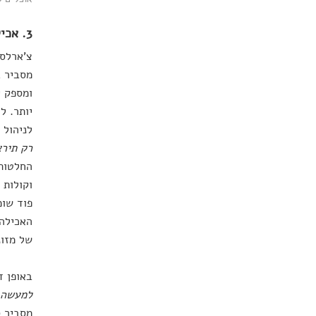
3. אכילה סנסורית
צ'ארלס 
מסביר ב
ומספק י
יותר. ל
לניהול 
רק תירא
החלטות 
וקולות 
פוד שומ
האכילה 
של מזונ
באופן ד
למעשה מ
מסביר ס