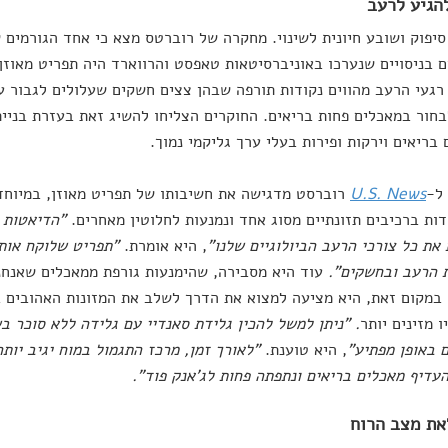
יפוק ושובע חיונית לשינוי. מחקרה של רוברטס מצא כי אחד הגורמים 
 בניסויים שנערכו באוניברסיטאות טאפסט והרווארד היה תפריט מאוזן
רגעי הרעב מהווים נקודות תורפה שבהן צצים חשקים שעלולים לגבור ע
בחור במאכלים פחות בריאים. החוקרים הצליחו להשיג זאת בעזרת בניי
 בריאים וירקות ופירות בעלי ערך גליקמי נמוך.
 ל-
U.S. News
רוברסט מדגישה את חשיבותו של תפריט מאוזן, במיוחד 
ת ברכיבים תזונתיים מסוג אחד ונמנעות לחלוטין מאחרים.
"הדיאטות 
את כל צורכי הרעב הביולוגיים שלנו"
, היא אומרת.
"תפריט שלוקח אותם
 הרעב ובחשקים".
עוד היא מסבירה, שהימנעות גורפת ממאכלים שאנחנו
במקום זאת, היא מציעה למצוא את הדרך לשלב את המזונות האהובים ב
ו מזינים יותר
. "ניתן למשל להכין גלידת סאנדיי עם גלידה ללא סוכר ב
 באופן מפתיע"
, היא טוענת.
"לאורך זמן, מרכז התגמול במוח יגיב יותר
עדיף מאכלים בריאים ונתפתה פחות לג'אנק פוד".