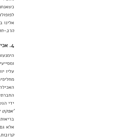
כשאנחנו
לפופולא
אלינו ב
הרב-חו
4. אכילה מודעת – אינטראקטיבית
הימנעות
ומסייעי
עליו יו
מחליפים
האכילה.
החברתית
ידי הגש
'אפקט א
בריאות 
אלא גם 
קרובות 