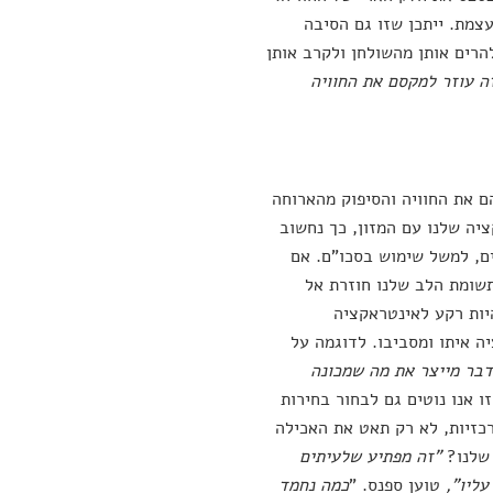
צמת. ייתכן שזו גם הסיבה
הרים אותן מהשולחן ולקרב אותן
ה עוזר למקסם את החוויה
 את החוויה והסיפוק מהארוחה
יה שלנו עם המזון, כך נחשוב
ים, למשל שימוש בסכו"ם. אם
תשומת הלב שלנו חוזרת אל
יות רקע לאינטראקציה
 איתו ומסביבו. לדוגמה על
בר מייצר את מה שמכונה
ו אנו נוטים גם לבחור בחירות
כזיות, לא רק תאט את האכילה
 שלנו?
"זה מפתיע שלעיתים
עליו",
טוען ספנס. "
כמה נחמד