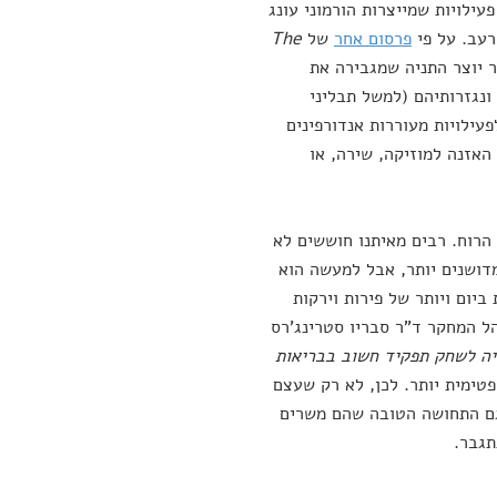
ילויות שמייצרות הורמוני עונג
רעב. על פי
פרסום אחר
של
The
ר יוצר התניה שמגבירה את
ונגזרותיהם (למשל תבליני
פעילויות מעוררות אנדורפינים
 האזנה למוזיקה, שירה, או
הרוח. רבים מאיתנו חוששים לא
דושנים יותר, אבל למעשה הוא
לפי פרסום המכון, מחקר משנת 2014 מצא כי אכילה של 5 מנות ביום ויותר של פירות וירקות
ל המחקר ד"ר סבריו סטרינג'רס
יה לשחק תפקיד חשוב בבריאות
פטימית יותר. לכן, לא רק שעצם
 גם התחושה הטובה שהם משרים
תגבר.