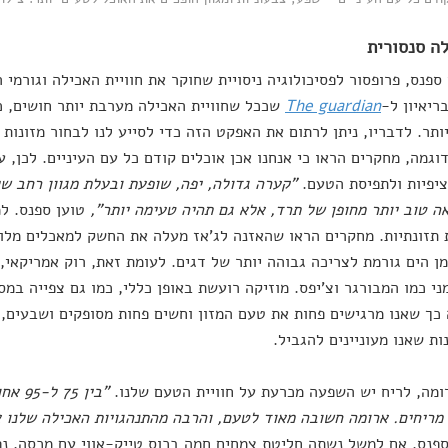
ספנס, פרופסור לפסיכולוגיה ניסויית שחוקר את חוויית האכילה וגורמי
ריאיון ל-
The guardian
שככל שחוויית האכילה מערבת יותר חושים, כ
ותר. לדבריו, ניתן לרתום את האפקט הזה כדי לסייע לנו לבחור מזונות 
דוגמה, מחקרים הראו כי אנחנו אכן אוכלים קודם כל עם העיניים. לכן,
ציפיות ולתפיסת הטעם.
"קערה גדולה, יפה, שופעת ובעלת מגוון רחב של
ה טוב יותר מחופן של תרד, אלא גם תהיה טעימה יותר",
טוען ספנס. ל
תזונתיות. מחקרים הראו שהאזנה לג'אז מעלה את החשק למאכלים מלוח
מן הים גורמת לצריכה גבוהה יותר של דגים. לעומת זאת, רוק אמריקאי,
ני כמו המבורגר וצ'יפס. מוזיקה רועשת באופן כללי, כמו גם צפייה במס
כך שאנו מרגישים פחות את טעם המזון וחשים פחות מסופקים ושבעים, 
ות שאנו מעוניינים להגביל.
ומה, לריח יש השפעה מכרעת על חוויית הטעם שלנו.
"בין 
ריחים. ארומה חשובה מאוד לטעם, והרבה מהתנהגויות האכילה שלנו אינ
פנס. אם למשל נשתה חליטת צמחים חמה בכוס טייק-אווי עם מכסה, נפ