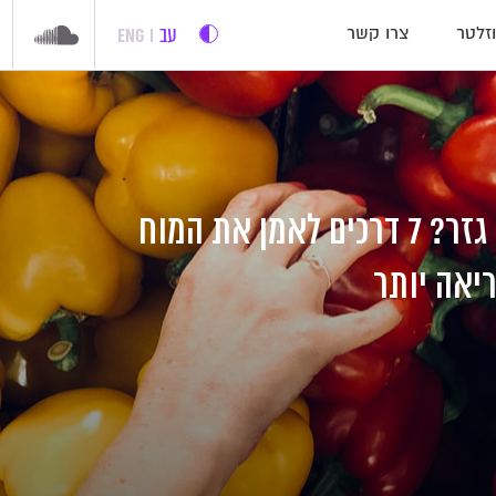
עב
ENG
זלטר
צרו קשר
צ'יפס או מקלות גזר? 7 דרכים לאמן את המוח
יאה יותר