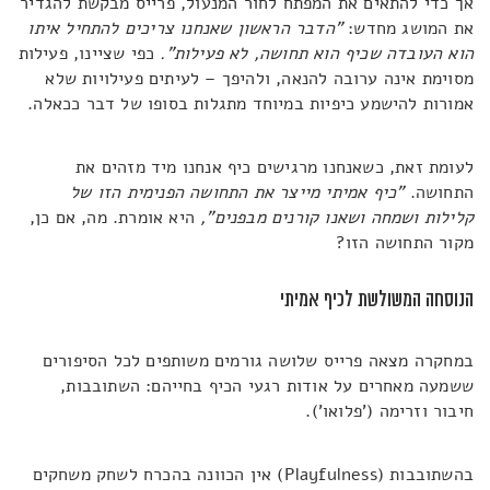
אך כדי להתאים את המפתח לחור המנעול, פרייס מבקשת להגדיר
את המושג מחדש:
"הדבר הראשון שאנחנו צריכים להתחיל איתו
הוא העובדה שכיף הוא תחושה, לא פעילות".
כפי שציינו, פעילות
מסוימת אינה ערובה להנאה, ולהיפך – לעיתים פעילויות שלא
אמורות להישמע כיפיות במיוחד מתגלות בסופו של דבר ככאלה.
לעומת זאת, כשאנחנו מרגישים כיף אנחנו מיד מזהים את
התחושה.
"כיף אמיתי מייצר את התחושה הפנימית הזו של
קלילות ושמחה ושאנו קורנים מבפנים",
היא אומרת. מה, אם כן,
מקור התחושה הזו?
הנוסחה המשולשת לכיף אמיתי
במחקרה מצאה פרייס שלושה גורמים משותפים לכל הסיפורים
ששמעה מאחרים על אודות רגעי הכיף בחייהם: השתובבות,
חיבור וזרימה ('פלואו').
בהשתובבות (Playfulness) אין הכוונה בהכרח לשחק משחקים