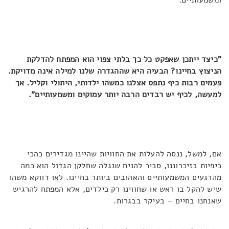
ומשמעותיים.
"כיצד ייתכן שאפקט כל כך בלתי צפוי הוא המפתח להדלקת
הניצוץ בחיינו? הבעיה היא שההגדרה שלנו למילה אינה מדויקת.
פעמים רבות כיף נתפס אצלנו כמשהו ילדותי, היתולי וקליל. אך
למעשה, לכיף יש רבדים הרבה יותר עמוקים ומשמעותיים".
אם, למשל, ננסה להעלות את החוויות שהיינו מגדירים כהכי
כיפיות בזיכרוננו, סביר להניח שנגלה שחלקן הגדול הוא כמה
מהרגעים המשמעותיים והאהובים ביותר בחיינו. לאו דווקא משהו
שיש להקל בו ראש או שחווינו רק כילדים, אלא המפתח להרגיש
שאנחנו בחיים – בעיקר בבגרות.