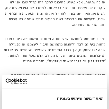
או להשתטות, אלא פשוט להיכנס להלך רוח קליל שבו אנו לא
לוקחים את עצמנו יותר מדי ברצינות. לשחרר את הפרפקציוניזם,
לשים את האחריות בצד, להוריד את ההגנות והמסכות החברתיות
שלנו, ולעשות את הדברים לשם ההנאה מבלי שיהיה לנו אכפת
יותר מדי מן התוצאה.
חיבור מתייחס לתחושה שיש חוויה מיוחדת ומשותפת. ניתן כמובן
לחוות כיף גם לבד וליהנות מתחושת חיבור לעצמנו או לפעולה
שבה אנו עוסקים, אך ברוב הסיפורים שאנשים משתפים על אודות
הזיכרונות הטובים ביותר שלהם מעורב אדם נוסף אחד לפחות.
"הדבר נכון גם לגבי אנשים מופנמים"
, מוסיפה פרייס.
ולבסוף, זרימה היא מצב ה"פלואו" שבו
"אנו כל כך מעורבים
וממוקדים במה שאנחנו עושים שאנחנו יכולים אפילו לאבד את
תחושת הזמן"
, כמו ספורטאי באמצע משחק או מוזיקאי שמנגן
בהופעה.
"אפשר להיות בזרימה ולא ליהנות, למשל כמו בזמן
ויכוח, אבל אי אפשר ליהנות אם אתם לא בזרימה".
האתר עושה שימוש בעוגיות