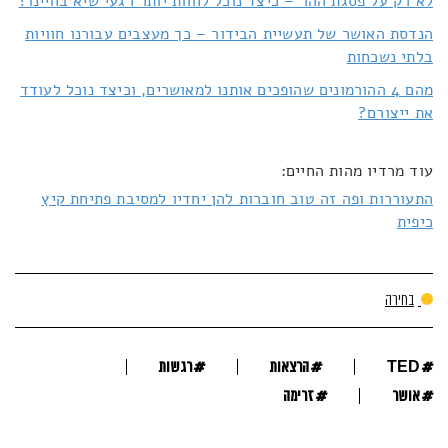
לא רק על פסגת ההר – כיצד נוכל לחוות יותר רגעי שיא בחיינו?
הנדסת האושר של תעשיית הבידור – כך מעצבים עבורנו חוויות
בלתי נשכחות
מהם 4 ההורמונים שהופכים אותנו למאושרים, וכיצד נוכל לעודד
את ייצורם?
עוד מרדיו מהות החיים:
התעוררות ופה זה טוב חוברות להן יחדיו למסיבת פתיחת קיץ
כיפית
בחירה
#
#
#
TED
הרצאות
רגשות
#
#
אושר
זרימה