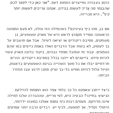
הזמן בעבודה ומייצרים הסחות דעת.
"אני כאן כדי לספר לכם
שהבנתי מה צריך לעשות בנידון. אנחנו צריכים לעשות יותר
כיף"
, היא מכריזה.
אם כן, מהו כיף בעיניכם? כשהמילה הזו עולה, לא פעם התמונה
הראשונה שמייד תקפוץ לראש היא של פארק שעשועים, גן
משחקים, מסיבת ריקודים או יציאה לטיול. אבל אם חושבים על
כך לעומק, לא בטוח שכל הדברים האלו באמת כייפים כמו שהם
נשמעים. עבור מי שסובל מפחד גבהים, ביקור בלונה פארק עשוי
להיות סיוט. ביישנים לא ייהנו בכלל במסיבת ריקודים. הורים
חרדתיים יבלו את כל משך השהייה בגינת השעשועים בדאגות,
וטיול עלול להיות מתיש כל-כך שרק תחכו לרגע שבו תחזרו
הביתה.
כיצד ייתכן שאפקט כל כך בלתי צפוי הוא המפתח להדלקת
הניצוץ בחיינו? הבעיה היא, לפי פרייס, שההגדרה שלנו למילה
אינה מדויקת. פעמים רבות כיף נתפס אצלנו כמשהו ילדותי,
היתולי וקליל. אך למעשה, לכיף יש רבדים הרבה יותר עמוקים