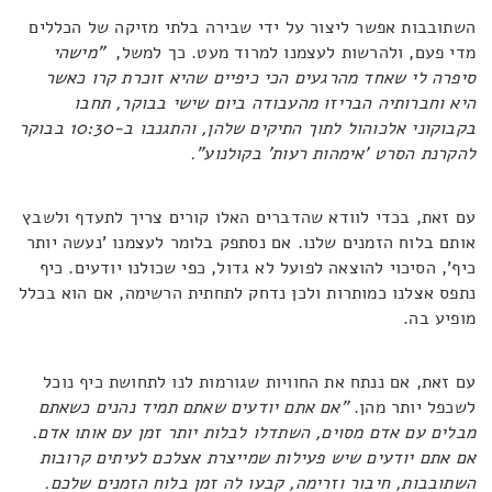
השתובבות אפשר ליצור על ידי שבירה בלתי מזיקה של הכללים
מדי פעם, ולהרשות לעצמנו למרוד מעט. כך למשל,
"מישהי
סיפרה לי שאחד מהרגעים הכי כיפיים שהיא זוכרת קרו כאשר
היא וחברותיה הבריזו מהעבודה ביום שישי בבוקר, תחבו
בקבוקוני אלכוהול לתוך התיקים שלהן, והתגנבו ב-10:30 בבוקר
להקרנת הסרט 'אימהות רעות' בקולנוע".
עם זאת, בכדי לוודא שהדברים האלו קורים צריך לתעדף ולשבץ
אותם בלוח הזמנים שלנו. אם נסתפק בלומר לעצמנו 'נעשה יותר
כיף', הסיכוי להוצאה לפועל לא גדול, כפי שכולנו יודעים. כיף
נתפס אצלנו כמותרות ולכן נדחק לתחתית הרשימה, אם הוא בכלל
מופיע בה.
עם זאת, אם ננתח את החוויות שגורמות לנו לתחושת כיף נוכל
לשכפל יותר מהן.
"אם אתם יודעים שאתם תמיד נהנים כשאתם
מבלים עם אדם מסוים, השתדלו לבלות יותר זמן עם אותו אדם.
אם אתם יודעים שיש פעילות שמייצרת אצלכם לעיתים קרובות
השתובבות, חיבור וזרימה, קבעו לה זמן בלוח הזמנים שלכם.