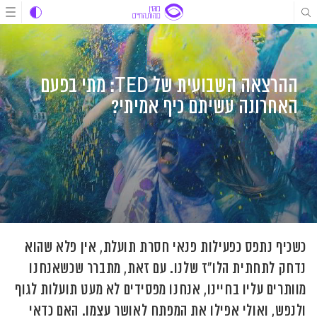
לג
לג
לג
תוכן
תוכן
ניווט
ההרצאה השבועית של TED: מתי בפעם
האחרונה עשיתם כיף אמיתי?
כשכיף נתפס כפעילות פנאי חסרת תועלת, אין פלא שהוא
נדחק לתחתית הלו"ז שלנו. עם זאת, מתברר שכשאנחנו
מוותרים עליו בחיינו, אנחנו מפסידים לא מעט תועלות לגוף
ולנפש, ואולי אפילו את המפתח לאושר עצמו. האם כדאי