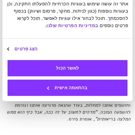
סינרגיה שמיטיבה עם הגוף ועם הנפש
אתר זה עושה שימוש בעוגיות הכרחיות להפעלתו התקינה, וכן 
בעוגיות נוספות (כגון לניתוח, מחקר, פרסום ושיווק) בכפוף 
אין ספק שהשתובבות, חיבור וזרימה מרגישים כל אחד נהדר
להסכמתך. תוכל לבחור אילו עוגיות לאפשר. תוכל לקרוא 
בפני עצמם. עם זאת,
"כשאנו חווים את שלושתם יחד בבת אחת
פרטים נוספים 
במדיניות הפרטיות שלנו
.
משהו קסום מתרחש".
נוצרת סינרגיה מופלאה שלא רק מרגישה
טוב, אלא באמת מועילה לנו.
"למעשה",
אומרת פרייס,
"כיף
עושה כל-כך הרבה דברים טובים עבורנו שאני אישית מאמינה
הצג פרטים
שכיף הוא לא רק תוצאה של שגשוג אנושי, אלא הגורם לו".
לאשר הכול
ראשית, הוא ממריץ וממלא אותנו באנרגיה, במקום לרוקן אותנו.
שנית, הוא מאחד אותנו. כשאנחנו נהנים עם אנשים אחרים,
השוני בינינו נעלם ואנו יכולים לעבוד טוב יותר יחד על מנת
בהתאמה אישית
לפתור בעיות. שלישית, הוא מועיל לבריאותנו. בדידות ומתח
גורמים לשינויים הורמונליים בגוף שמחלישים את מערכת החיסון
וחושפים אותנו למחלות, בעוד שהנאה מרגיעה אותנו וגורמת
להשפעה הפוכה.
"מדהים לחשוב על זה ככה, אבל כיף הוא ממש
המלצה בריאותית"
, אומרת פירס.