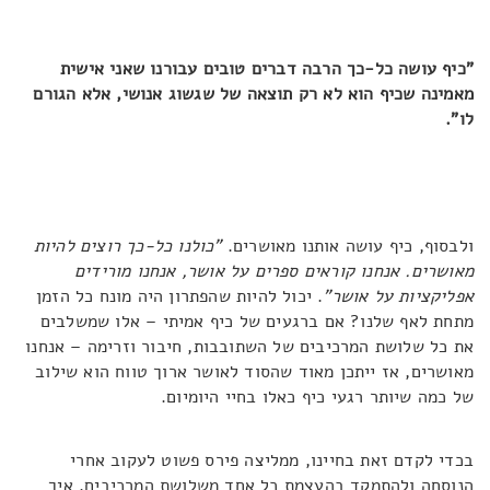
"כיף עושה כל-כך הרבה דברים טובים עבורנו שאני אישית
מאמינה שכיף הוא לא רק תוצאה של שגשוג אנושי, אלא הגורם
לו".
ולבסוף, כיף עושה אותנו מאושרים.
"כולנו כל-כך רוצים להיות
מאושרים. אנחנו קוראים ספרים על אושר, אנחנו מורידים
אפליקציות על אושר"
. יכול להיות שהפתרון היה מונח כל הזמן
מתחת לאף שלנו? אם ברגעים של כיף אמיתי – אלו שמשלבים
את כל שלושת המרכיבים של השתובבות, חיבור וזרימה – אנחנו
מאושרים, אז ייתכן מאוד שהסוד לאושר ארוך טווח הוא שילוב
של כמה שיותר רגעי כיף כאלו בחיי היומיום.
בכדי לקדם זאת בחיינו, ממליצה פירס פשוט לעקוב אחרי
הנוסחה ולהתמקד בהעצמת כל אחד משלושת המרכיבים. איך