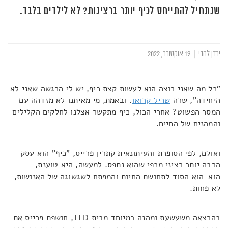
שנתחיל להתייחס לכיף יותר ברצינות? לא לילדים בלבד.
ירדן להבי
|
19 אוקטובר, 2022
"כל מה שאני רוצה הוא לעשות קצת כיף, יש לי הרגשה שאני לא
היחידה", שרה
שריל קרואו
. ובאמת, מי מאיתנו לא מזדהה עם
המסר הפשוט? אחרי הכול, כיף מתקשר אצלנו לחלקים הקלילים
והמהנים של החיים.
ואולם, לפי הסופרת והעיתונאית קתרין פרייס, "כיף" הוא עסק
הרבה יותר רציני מכפי שהוא נתפס. למעשה, היא טוענת,
הוא-הוא הסוד לתחושת החיות והמפתח לשגשוגה של האנושות,
לא פחות.
בהרצאה משעשעת ומהנה במיוחד מבית TED, חושפת פרייס את