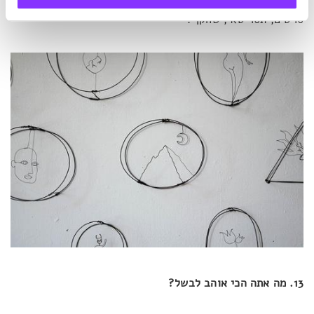
סקיפר בספינה בים, קפטן של ספינת חלל, זמר רוק, במאי של
סרטים, תסריטאי, שחקן".
13. מה אתה הכי אוהב לבשל?