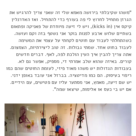
"משהו שקיבלתי בירושה מאמא שלי זה שאני צריך להרגיש את
הגרזן מתחיל לחרוץ לי פה בעורף כדי להתחיל. ואז האדרנלין
קיקס אין (kicks in), ויש לי זיעה מיוחדת של פאניקה ופתאום
בשתיים שלוש ארבע לפנות בוקר אני נשטף בזה וקם ועושה.
כשהתחלתי לעבוד עם חוטים לקחתי על עצמי את המשימה
לעבוד בחוט אחד. שמתי גבולות. זה טוב ליצירתיות, הצמצום.
אתה צריך להבין איך העין הולכת לפה, לאף. דברים חדשים
קורים. באיזה שהוא שלב אמרתי די, מספיק, אפשר גם לא.
בעבודות הגדולות יש משהו מאוד פיזי, לעומת החוטים שהם כמו
ריפוי בעיסוק. הם כמו מדיטציה. בברזל אני עובד באופן ידני.
יש שם זיעה, מאמץ, אני מסתער עליו עם פטישים, עם הידיים.
אם יש בי כעס או אלימות, שיצאו שמה".