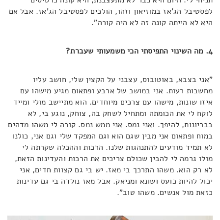
תניחי לי. היום היא כבר לא מתעצבנת, היא קונה כרטיסים
לפסטיבל הג'אז במוזיאון וזהו, הולכים לפסטיבל הג'אז. אבל אם
היא לא הייתה קונה זה לא היה קורה".
4. מה השינוי התפיסתי הכי משמעותי שעברת?
"אני בצבא, באוטובוס, עצבני על הקצין שלי, חושב עליו
מחשבות רעות. אני במושב של ארבע ופתאום מגיע מישהו עם
איזו שונות, מישהו עם צרכים מיוחדים. הוא מתיישב מולי ומייד
לוקח לי את הכומתה ומתחיל לשחק בה, צוחק, נוגע בי, לא
בבריונות, להיפך. ואני נמס. אני ממש נמס. קורה לי משהו מדהים
במוח ופתאום אני מבין שגם הוא וגם המפקד שלי וגם אני, כולנו
לא תמיד מודעים להתנהגות שלנו. הרכות וההכלה שקרתה לי
מולו גרמה לי להבין שכולם צריכים את הרכות והעדינות הזאת,
לא רק הוא. משהו התרכך בי מאז. יש בי גם קצוות חדים, אני
יכול להיות כועס ושונא ומניאק. אבל מאז נולדה בי גם עדינות
כזאת מול אנשים. משהו טוב".