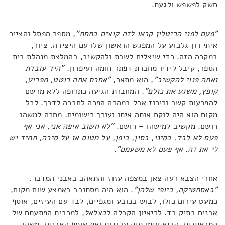
חשק לפשפש ולגעת.
"פעם לפני הריטלין קראו לזה קוצים בתחת"
, מספר הפסל והצייר
איתי רון גלבוע על המפגש הראשון שלו עם היצירה. ציור,
במקרה הזה. כדי שיצליח לשבת ולהקשיב, בהמלצת מנהלת בית
הספר, קיבל לידיו מחברת דפתר חומה ועיפרון.
"היד עובדת
ואתה פנוי להקשיב"
, הוא מתאר,
"אחרת אתה רוטט, מפריע,
קופץ, משגע את כולם"
. המחברת הגיעה כתרופה ללא מרשם
להפרעות קשב וריכוז אבל במהרה הפכה לחברה לדרך. לכל
מקום הוא היה לוקח אותה איתו ועורך רישומים. מחכה למשהו –
רושם. מקשיב למישהו – רושם.
"לא חשוב איפה אני, אני אף
פעם לא לבד. בסיני, בסין, ביפן, על מטוס או על סירה, תמיד יש
לי את זה. אף פעם לא משעמם"
.
אחרי הצבא רעה צאן במצפה עזוז והתאהב באבני המדבר.
"באסתטיקה, ביופי שלהן"
. הוא היה מסתובב באמצע שום מקום,
כמעט עירום כולו, לבוש בכובע ומגפיים, לבד עם העיזים, אוסף
אבנים בתיק בד. לריאיון הקבלה ל
בצלאל
, למרבית הפתעתם של
המראיינים, הביא עימו תיק עבודות ואת אוסף האבנים. משהו