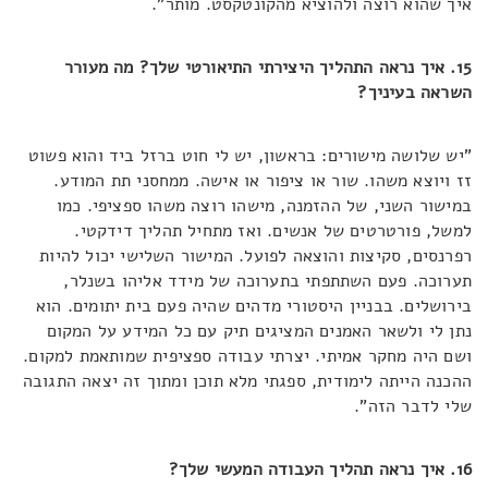
איך שהוא רוצה ולהוציא מהקונטקסט. מותר".
15. איך נראה התהליך היצירתי התיאורטי שלך? מה מעורר
השראה בעיניך?
"יש שלושה מישורים: בראשון, יש לי חוט ברזל ביד והוא פשוט
זז ויוצא משהו. שור או ציפור או אישה. ממחסני תת המודע.
במישור השני, של ההזמנה, מישהו רוצה משהו ספציפי. כמו
למשל, פורטרטים של אנשים. ואז מתחיל תהליך דידקטי.
רפרנסים, סקיצות והוצאה לפועל. המישור השלישי יכול להיות
תערוכה. פעם השתתפתי בתערוכה של מידד אליהו בשנלר,
בירושלים. בבניין היסטורי מדהים שהיה פעם בית יתומים. הוא
נתן לי ולשאר האמנים המציגים תיק עם כל המידע על המקום
ושם היה מחקר אמיתי. יצרתי עבודה ספציפית שמותאמת למקום.
ההכנה הייתה לימודית, ספגתי מלא תוכן ומתוך זה יצאה התגובה
שלי לדבר הזה".
16. איך נראה תהליך העבודה המעשי שלך?