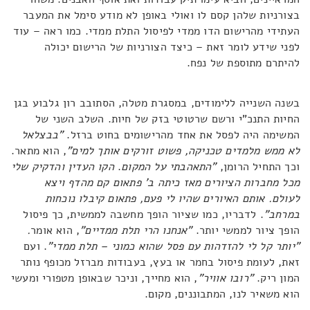
בצורניות שלהן קסם לו ואולי באופן לא מודע סימל את המעבר
העתידי מהרישום הדו ממדי לפיסול התלת ממדי. כמו ראה – עוד
לפני שידע לומר זאת – כיצד הצורניות של הרישום יכולה
להיתרם מתוספת של נפח.
בשנה השנייה ללימודים, במסגרת מטלה, הסתובב רון גלבוע בגן
החיות התנכ"י ורשם שרטוטי בזק של חיות. השלב השני של
המשימה היה לפסל את אחד מהרישומים בחוט ברזל.
"בבצלאל
לא ממש מלמדים טכניקה, פשוט זורקים אותך למים"
, הוא מתאר.
וכך התחיל הרומן,
"התאהבתי על המקום
.
הקו העדין והדקיק שלי
מכל מחברות הציורים מאז כיתה ב' פתאום קם מהדף ויצא
לעולם. אותם האיורים שהיו לי פעם, פתאום קיבלו נוכחות
במרחב"
. לדבריו, כמו שציור הופך מחשבה לממשית, כך פיסול
הופך ציור לממשי יותר.
"אנחנו הרי תלת ממדיים"
, הוא אומר
.
"יותר קל לי להזדהות עם פסל שהוא כמוני – תלת ממדי"
. ועם
זאת, לעומת פיסול בחמר או בעץ, בעבודות מברזל מכופף נותר
המון ריק.
"רובו אוויר"
, הוא מחייך, וניכר שבאופן מטפורי ומעשי
הוא משאיר לנו, המתבוננים, מקום.