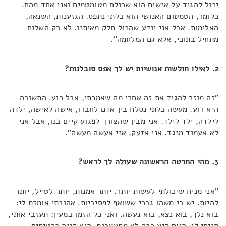
יכול להגיד על אנשים הוא שכולם מטומטמים ואני אחד מהם.
כלומר, הטמטום האנושי הוא בלתי נתפס. הגזענות, השנאה,
האלימות. אבל אני יודע שהכול חלק מאיתנו. לא רק השלום
מתחיל בתוכי, אלא גם המלחמה".
2. לאילו חולשות אנושיות יש לך אפס סובלנות?
"זה מוזר להגיד את זה אחרי מה שאמרתי, אבל רוע. התשובה
היא רוע. מעשה בלתי נסלח בין אדם לחברו, אישה לאישה, ילדה
לילדה, ילד לילד. אני מבין שהצורך לפגוע קיים בנו, אבל אני
לא אעמוד מנגד. אני אזעק, אני אעשה מעשה".
3. מהי החרטה הראשונה שעולה לך לראש?
"אני מניח שיכולתי לעשות יותר. יותר אמנות, יותר לטייל, יותר
להיות. יש בי משהו גברי ששואף לפסיביות. אהובתי אומרת לי:
בוא נלך, בוא נצא, בוא נעשה. ואני כל הזמן במעין: תעזבי אותי,