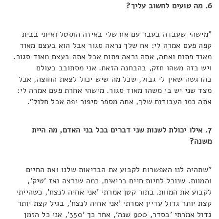
6. מה טועים לחשוב עליך?
"מישהי שעבדה בעבר עם אח שלי באיזה הוסטל ואיתי בבית
קפה פעם אמרה לי: אח שלך נראה סגור אבל הוא בעצם מאוד
מאוד פתוח ואתה, אתה נראה פתוח אבל אתה בעצם מאוד סגור.
ויש בזה משהו חזק, בהבחנה הזאת. אני מסתובב בעולם
בהרגשה שאין לי גבול, שכל מה שיש יכול לצאת החוצה, אבל
מצד שני יש בי משהו מאוד סגור. מישהי אחרת פעם אמרה לי:
אתה כמו העבודות שלך, אתה מספר סיפור יפה אבל חלול".
7. אילו יכולת לשנות שני דברים בכל בני האדם, מה היית
משנה
?
"שתהיה לנו האפשרות לקבוע את הבריאות שלנו ואת החיים
והמוות. שנוכל לחיות חיים בריאים, כמה שנרצה ואז 'טיק',
לקבוע את המוות. בתור קטן אמרתי 'אני אחיה לנצח', כשהייתי
קצת יותר גדול עדיין אמרתי 'אני אחיה לנצח', בגיל קצת יותר
גדול אמרתי 'בסדר, 900 שנה', אחר כך '350', אני כל הזמן