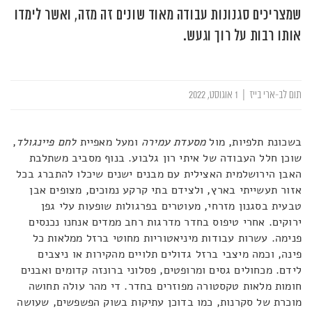
שמצריכים סגנונות עבודה מאוד שונים זה מזה, ואשר לימדו
אותו רבות על רוך וגעש.
תום לב-ארי בייז
|
1 אוגוסט, 2022
בשכונת תלפיות, מול
מסעדת עמירה
ומעל מאפיית
לחם פיינגולד
,
שוכן חלל העבודה של איתי רון גלבוע. בנוף מסביב משתלבת
האבן הירושלמית האצילית עם מבנים ישנים שיכלו להתברג בכל
אזור תעשייתי בארץ, ולצידם בתי קרקע נמוכים, מצופים אבן
טבעית בסגנון מזרחי, מעוטרים בפרגולות שופעות עלי גפן
ירוקים. אחרי טיפוס בחדר מדרגות רחב ממדים אנחנו נכנסים
פנימה. עשרות עבודות מיניאטוריות מחוטי ברזל ממלאות כל
פינה, וכמה מיצבי ברזל גדולים תלויים מהקירות או ניצבים
לידם. מכחולים גסים ומרופטים, פסלוני ברונזה קדומים ואבנים
חומות מלאות טקסטורה מפוזרים בחדר. די מהר עולה תחושה
מוכרת של סקרנות, כמו בדוכן עתיקות בשוק הפשפשים, שעושה