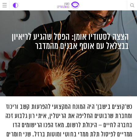
לג
לג
לג
תוכן
תוכן
ניווט
הצצה לסטודיו אומן: הפסל שהגיע לריאיון
בבצלאל עם אוסף אבנים מהמדבר
כש'קוצים בישבן' היה המונח המקצועי להפרעות קשב וריכוז
ומחברת שרבוטים החליפה את הריטלין, איתי רון גלבוע זכה
בחברה לחיים – היכולת לרשום. מאז הפכו הרישומים הדו
ממדיים לפיסול תלת ממדי בחוטי ומוטות ברזל. שני חומרים