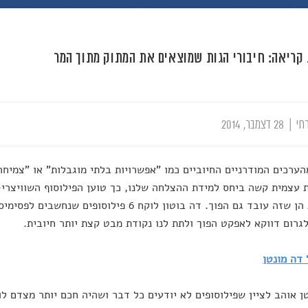
קריאה: חיבורי הגות שמוצאים את המתוק מתוך המר
חי
|
28 דצמבר, 2014
ערכים המודרניים החיוביים כמו "אפשרויות בלתי מוגבלות" או "צמיחה 
 עצמית קשה ביחס למידת ההצלחה שלנו, כך טוען הפילוסוף השוויצרי-
הטובות הן שזה עובד גם הפוך. דה בוטון לוקח 6 פיל
לגרום דווקא לאפקט הפוך ולתת לנו נקודת מבט קצת יותר חיובית.
דה מונטן
ן אוהב לציין שפילוסופים לא יודעים כל דבר ושהיה חכם יותר מצדם לו