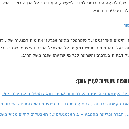
 שלו להנאה היה רוחני למדי. למעשה, הוא דיבר על הנאה במובן הפש
לקרוא ספרים בחוץ.
ון
 "הימים האחרונים של סוקרטס" מתאר אפלטון את מות המנטור שלו, לא
ת רעל. זהו סיפור סוחט דמעות, על המשכיל החכם והמצחיק שנהרג בידי
ל דבקות בערכים והשראה לכל מי שדעתו שונה משל הרוב.
וספות שעשויות לעניין אותך:
יית הקינטסוגי היפנית: השברים והפגמים דווקא מוסיפים לנו ערך ויופי
לות קטנות יכולות לשנות את חיינו – קונפוציוס והפילוסופיה הסינית מ
ופליאה מהטבע – 4 האלמנטים של האצטקים לחיים מלאי משמעות