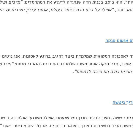
ותר. הוא כותב בכנות חדה שנועדה לזעזע את המתחסדים:
"מלכים ופיל
וא כותב,
"אפילו על הכס הרם ביותר בעולם, אנחנו עדיין יושבים על הא
ס אנאוס סנקה
ך לאסכולה הסטואית שמלמדת כיצד להגיב ברוגע לאסונות. אנו נוטים 
אושר, אבל סנקה אומר משהו שלמרבה האירוניה הוא די מנחם:
"איזו ס
החיים כולם הם סיבה לדמעות".
ריך ניטשה
ים ניטשה נחשב לבלתי מובן ויש שיאמרו אפילו משוגע. אולם דה בוטון
יטשה הכיר בחשיבות הצורך באתגרים בחיים, או כפי שהוא ניסח זאת:
"