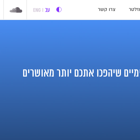
עב
ENG
זלטר
צרו קשר