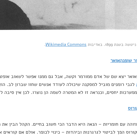
ה בשנת 1899. באדיבות
Wikimedia Commons
.
ר שופנהאואר
ואר יצא שם של אדם ממורמר וקשה, אבל גם ממנו אפשר לשאוב אופטי
לגבי רומנים מוביל למסקנה שיכולה לעודד אנשים שחוו שברון לב. הוא
מערכות יחסים, וכנראה זו לא המטרה לשמה הן נוצרו. לכן אין סיבה 
ורוס
זוהה עם חומריות – הנאה היא הדבר הכי חשוב בחיים. הקהל הבין את ה
ורוס הפך לביטוי לגרגרנות וביהדות – כינוי לכופר. אולם אם קוראים א