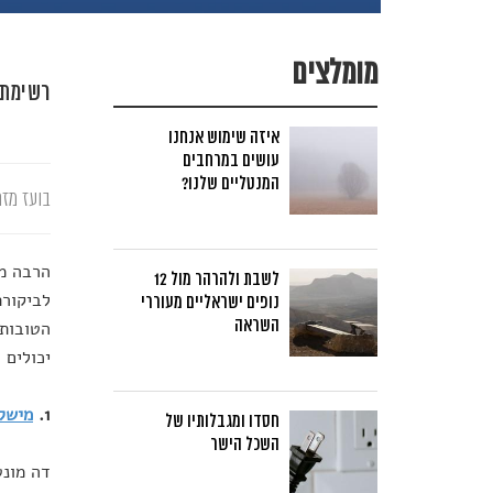
מומלצים
רשימת 
איזה שימוש אנחנו
עושים במרחבים
המנטליים שלנו?
בועז מזר
הרבה מה
לשבת ולהרהר מול 12
לביקורת
נופים ישראליים מעוררי
השראה
יכולים 
1.
מישל 
חסדו ומגבלותיו של
השכל הישר
דה מונט