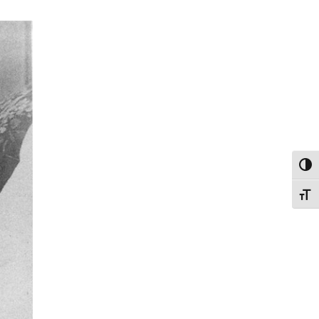
פעל/כבה ניגודיות גבוהה
תג גודל גופן