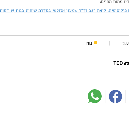
יו מהות החיים:
לוסופיה: ליאת רגב וד"ר שמעון אזולאי בסדרת שיחות בנות 15 דקות על שאלות של מהות
נימי
בחירה
ה TED