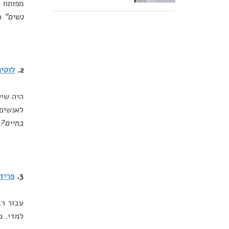
מפותח י
נשים"
ה
2.
לוקיו
היה שיי
לאנשים 
בחיים? 
3.
פריד
עבור רב
למדי. נ