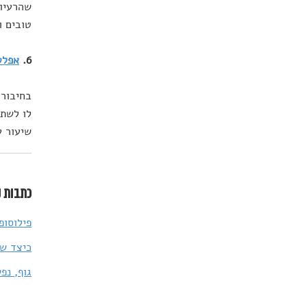
שהרעיון
טובים ו
6.
אפלט
בחיבורו
לו לשתו
שיעור ע
כתבות נ
פילוסופ
כיצד שא
גוף, נפש, חברה 