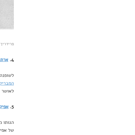
פרידריך ניטש
4.
ארתו
לשופנהא
המבריק
לאושר מ
5.
אפיק
הגותו מ
של אפיק