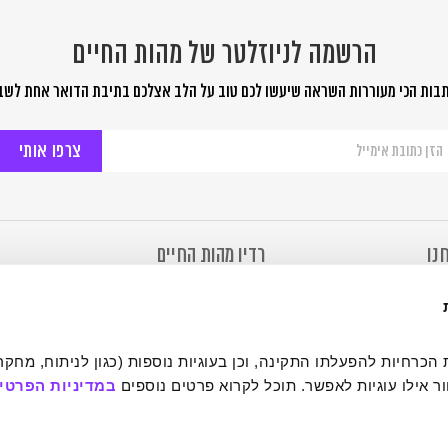
הרשמה לניוזלטר של מהות החיים
בות הכי מעוררות השראה שיעשו לכם טוב על הלב אצלכם בתיבת הדואר אחת לשב
שמה
יוזלטר
ל
ות
יים
נו
רדיו מהות החיים
מהות החיים
רדיו מהות החיים
 של מהות החיים
להאזנה ב- Soundcloud
ר
להאזנה ב- TuneIn
ימוש
להורדת אפליקציה ב – iPhone
ת פרטיות
להורדת אפליקציה ב- Android
 אילו עוגיות לאפשר. תוכל לקרוא פרטים נוספים 
במדיניות הפרטיו
נגישות
הותי
תר