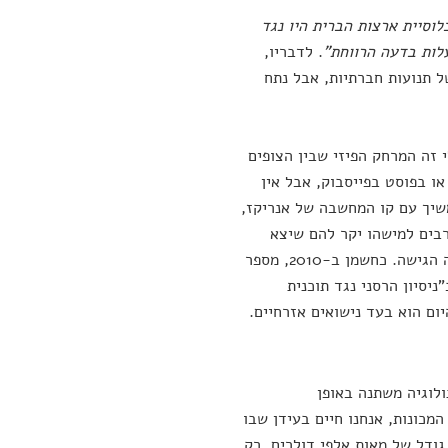
מאוכלוסיית ארצות הברית היו נגד
. לדבריו,
 תנועות חברתיות, אבל נתח
 זה המרחק הפיזי שבין הצופים
או בפוסט בפייסבוק, אבל אין
שיך עם קו המחשבה של אנריקז,
רבים למישהו יקר להם שיצא
מהארון. עד שאפילו במקומות הכי שמרניים, כמו האפיפיורות הקתולית, השתנתה הגישה. כחשמן ב-2010, מספר
ניסיון הרסני נגד תוכנית
ום הוא בעד נישואים אזרחיים.
לוגיה משתנה באופן
מכונות, אנחנו חיים בעידן שבו
 גודל של מאות אלפי דולרים. רק