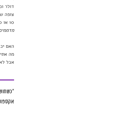
צופה שכ
10 או 20 שנה התפיסה המוסרית שלנו לגבי אכילת בשר עשויה להיות מאד שונה. לשיטתו,
מדממים 
האם יכו
מה אתי 
אבל לא
"כשחושב
אקספוננ