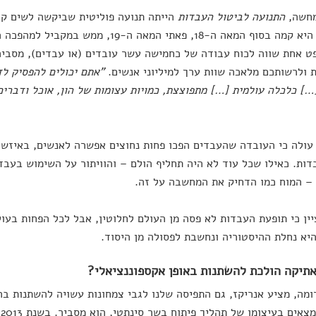
חשה,
התנועה לביטול העבדות
הייתה תנועה פוליטית שביקשה לשים קץ
העולם. היא קמה בסוף המאה ה-18, פאתי המאה ה
ט אחת שווה לכוח עבודה של כחמישה עשר עובדים (או עבדים), מסביר 
 ולרשותכם מלאכה שוות ערך למיליוני אנשים.
"אתם יכולים להפסיק לד
…] כלכלה עולמית […] מתפוצצת, כמויות עצומות של הון, אוכל ודברים
עולה כי העובדה שהעבדים הפכו פחות נחוצים אפשרה לאנשים, באיזשהו
ות. כאילו שכל עוד לא היה תחליף הולם – והוויתור על השימוש בעב
– המוח כמו הדחיק את המחשבה על זה.
יין כי תופעת העבדות לא פסה מן העולם לחלוטין, אבל לכל הפחות בעו
יא נחלת ההיסטוריה ונחשבת לפסולה מן היסוד.
תיקה הולכת להשתנות באופן אקספוננציאלי?
ומה, מציע אנריקז, גם התפיסה שלנו לגבי צמחונות עשויה להשתנות בה