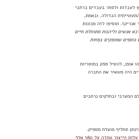
 לעבדות ולסחר בעבדים ברחבי
-19, ממש במקביל למהפכה התעשייתית הגדולה. ובאמת,
אנריקז. תוסיפו לזה מכונות
כא אנשים וליהנות מתוחלת חיים
 נוספים שמופקים בפחות
 אופן, להטיל ספק במוסריות
דים היה משאיר את החברה
לם המערבי ובחלקים נרחבים
ינתן תחליף מוצלח מספיק.
אנחנו נמצאים בעיצומו של תהליך פיתוח בשר סינתטי, הוא מסביר. בשנת 2013 עלות הייצור עמדה על 380 אלף