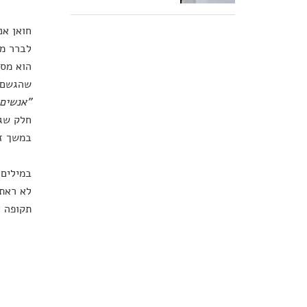
חואן אנ
לברר מה
הוא מספ
שהגשם י
"
אנשים 
חלק שגו
במשך זמ
במילים 
לא ראתה
תקופה א