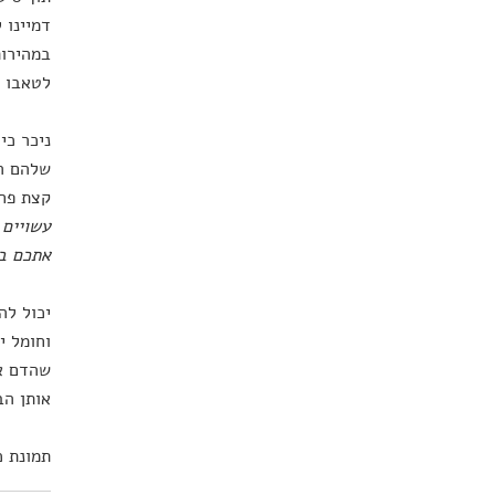
דמיינו 
במהירות
לטאבו מ
ניכר כי
שלהם הו
קצת פחו
עשויים 
אתכם בא
יכול לה
וחומל י
שהדם או
אותן הב
תמונת כותרת: hutterstock