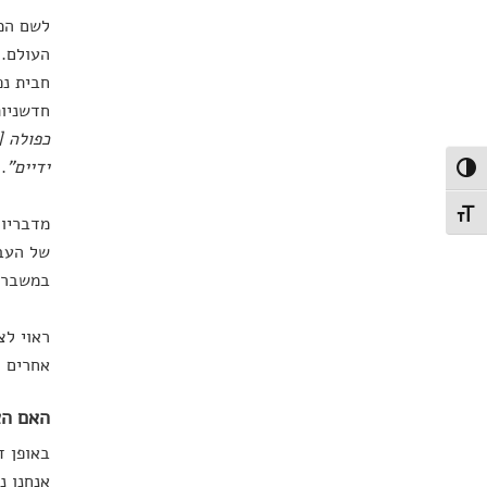
לשם המ
חבית נפ
חדשניות
כפולה [
ידיים"
.
פעל/כבה ניגודיות גבוהה
תג גודל גופן
מדבריו 
של העבד
במשבר 
ראוי לצ
אחרים ה
האם הא
באופן ד