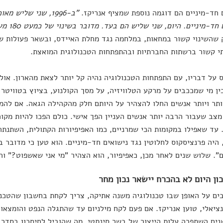
 חד-מיניים הם דוגמה נוספת שמציף אנריקז.
"ב-1996, שני שליש 
ד-מיניים. היום, שני שליש הם בעד. מדובר בשינוי של כמעט 180 מעלות בדעה הרווחת"
 שהשינוי קשור במחאות, במלחמה נגד מחלת האיידס, ובשאר פעולות של
 קשור ברשתות החברתיות ובהתפתחות הטכנולוגית המואצת.
על דבריו, עם התפתחות הטכנולוגיה נהיה קל יותר לצאת מהארון. אולי
ין מי שמככבים על מרקע הטלוויזיה, על מסך הקולנוע, בציוץ בטוויטר 
תר ויותר אנשים החלו להצהיר על היותם חלק מהקהילה הגאה. אם להמ
מצב שעבור הרבה יותר אנשים העניין הפך אישי. כולם הפכו להיות מקו
 היה פרנציסקוס לחלוטין נגד נישואים חד-מיניים. הוא טען כי מדובר ב"
". שלוש שנים לאחר מכן, כאפיפיור, הוא הצהיר "מי אני שאשפוט?" והי
ון היום לא בהכרח יישאר נכון מחר
ם על האופן שבו טכנולוגיה משנה אתיקה, צריך לקחת בחשבון שהטכנו
ציאלי, טוען אנריקז. אם פעם לקח מילניום עד שהתגלה הנפט והומצאו ה
ך 8 שנים השתפרה עלות הייצור של בשר סינתטי, מה שהוביל לחיסכון בסדר