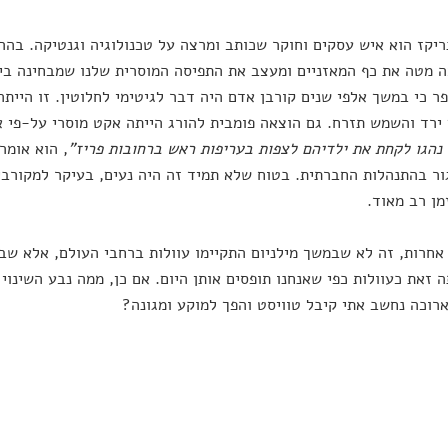
ריקז הוא איש עסקים וחוקר שכותב ומרצה על טכנולוגיה וגנטיקה. בה
 מטה את כף המאזניים ומעצב את התפיסה המוסרית שלנו שמבחינה בין 
ר כי במשך אלפי שנים קורבן אדם היה דבר לגיטימי לחלוטין. זו הייתה
רד והשמש תזרח. גם הוצאה פומבית להורג הייתה אקט מוסרי על-פי א
נהגו לקחת את ילדיהם לצפות בעריפות ראש ברחובות פריז"
, הוא אומר
ר בהתנהלות החברתית. בטוח שלא תמיד זה היה נעים, בעיקר למקורבי
ן רב מאוד.
אחרות, זה לא שבמשך מילניום התקיימו עוולות ברחבי העולם, אלא שב
 זאת כעוולות כפי שאנחנו תופסים אותן היום. אם כן, ממה נבע השינ
רוכה נחשב אתי קיבל טוויסט והפך למוקע ומגונה?