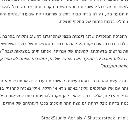
לעצמכם מה יכול להשתנות בחמש השנים הקרובות וכיצד זה יכול להשפי
 תנועה כזו, זה לא בלתי סביר לחשוב שהתנהגויות שבעוד שנתיים יהיו 
וחלט בזכות פיתוח של תחליף מוצלח.
 התפיסה המוסרית שלנו דינמית מכפי שהתרגלנו לחשוב ותלויה בהרבה ג
לכת וגוברת. אם ניקח רגע להרהר במידת הגמישות של כושר השיפוטיות
ת נחרצים בדעותינו. לטענתו של אנריקז, אנחנו חיים במציאות שבה
"א
להעלות אתכם על המוקד ואלו שבצד שלכם, וחושבים שאתם לא מספיק ש
ותה תוקפנות
"
.
יות שעצם ההבנה כי דעתנו עשויה להשתנות בעוד שנה או חודש מהיום ת
ותר עם אלו שחולקים עלינו באופן מלא או חלקי. אולי נצליח להחזיק ב
זל מהידיים, אלא ברוך. נשאיר להן מקום להתפתח ביחס למציאות הפלו
נות בדיוק נוכל להיות גם קצת יותר חומלים כלפי דעותיהם של אחרים.
StockStudio Aerials / S