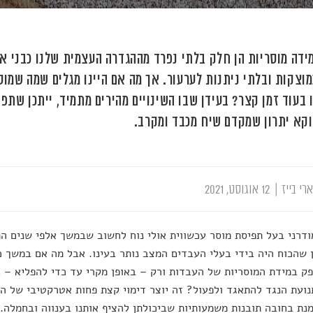
ידה מוסריות הן חלק בלתי נפרד מההגדרה העצמית שלנו כבני אד
מוצקות ובלתי ניתנות לערעור. אך מה אם היינו מגלים שמה שמוס
ו בעוד זמן קצר? בעידן שבו השינויים מהירים מתמיד, ייתכן שתפ
וקא יתרון שמקדם שיח מכבד ומקרב.
רי בייז
|
12 אוגוסט, 2021
דרני בעל תפיסת מוסר עכשווית אולי נוח לחשוב שבמשך אלפי שנים ה
ן שהכוח היה בידי בעלי העבדים המצב נותר בעינו. אבל מה אם במשך כ
ק במידת המוסריות של העבדות ורק – באופן מקרי עד כדי להפליא – ב
ועת הנגד להתאגד ולפעול? זה יוצר דימוי קצת פחות אטרקטיבי של המי
נת בחובה תובנות משמעותיות שביכולתן להציף אותנו בענווה ובחמלה.