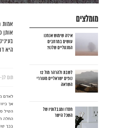
מומלצים
אמות מ
אותן כ
איזה שימוש אנחנו
בעינינ
עושים במרחבים
המנטליים שלנו?
היא דו
לשבת ולהרהר מול 12
תום לב-א
נופים ישראליים מעוררי
השראה
לאדם מו
אך כיוו
חסדו ומגבלותיו של
הטיל ספ
השכל הישר
החלה תנ
בכך טומ