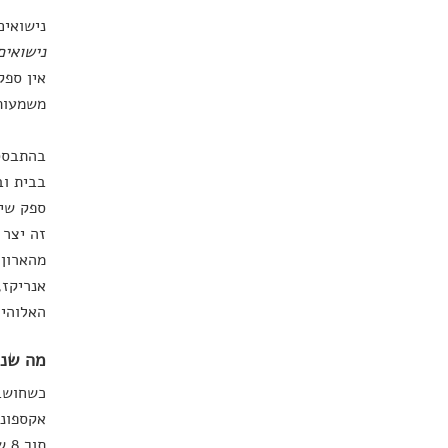
נישואים
נישואים ח
אין ספק
משמעותי
בהתבסס 
בבית וב
ספק שיו
זה יצר 
אנריקז,
האלוהים
מה שנכ
כשחושבי
אקספוננ
תו