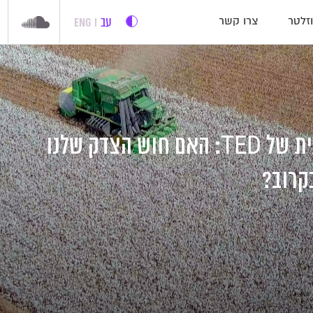
עב
ENG
זלטר
צרו קשר
ההרצאה השבועית של TED: האם חוש הצדק שלנו
קרוב?