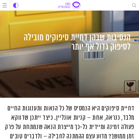
לג
לג
לג
תוכן
תוכן
ניווט
הנסיבות שבהן דחיית סיפוקים מובילה
לסיפוק גדול אף יותר
דחיית סיפוקים היא הנמסיס של כל הנאות ותענוגות החיים
מלבד, כנראה, אחת – קניות אונליין. כיצד ייתכן שדווקא
פעולה זמינה ומיידית כל-כך מייצרת הנאה שנמתחת על פרק
זמן ממושך? מדוע עצם ההמתנה לחבילה – ולדברים טובים