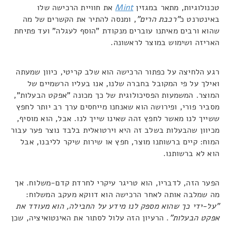
טכנולוגיות, מתאר במגזין
Mint
את חוויית הרכישה שלו
באינטרנט כ
"רכבת הרים"
, ומנסה להתיר את הקשרים של מה
שהוא ורבים מאיתנו עוברים מנקודת "הוסף לעגלה" ועד פתיחת
האריזה ושימוש במוצר לראשונה.
רגע הלחיצה על כפתור הרכישה הוא שלב קריטי, כיוון שמעתה
ואילך על פי המקובל בחברה שלנו, אנו בעליו הרשמיים של
המוצר. המשמעות הפסיכולוגית של כך מכונה "אפקט הבעלות",
מסביר פורי, ופירושה הוא שאנחנו מייחסים ערך רב יותר לחפץ
ששייך לנו מאשר לחפץ זהה שאינו שייך לנו. אבל, הוא מוסיף,
מכיוון שהבעלות בשלב זה היא וירטואלית בלבד נוצר פער עבור
המוח: קיים ברשותנו מוצר, חפץ או שירות שיקר לליבנו, אבל
הוא לא ברשותנו.
הפער הזה, לדבריו, הוא טריגר עיקרי לחרדת קדם-משלוח. אך
מה שמלבה אותה לאחר הרכישה הוא דווקא מעקב המשלוח:
"על-ידי כך שהוא מספק לנו מידע על החבילה, הוא מעודד את
אפקט הבעלות"
. הרעיון הזה עלול לסתור את האינטואיציה, שכן