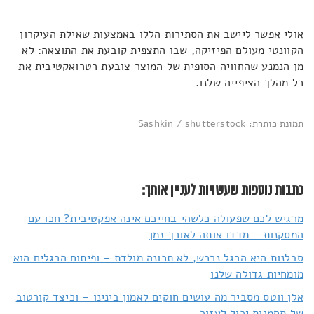
אולי אפשר ליישב את הסתירות הללו באמצעות שאילת העיקרון
הקוונטי מעולם הפיזיקה, שבו התצפית קובעת את התוצאה: לא
מן הנמנע שהחוויה הסופית של המוצר צובעת רטרואקטיבית את
כל מהלך הציפייה שלנו.
תמונת כותרת: Sashkin / shutterstock
כתבות נוספות שעשויות לעניין אותך:
מרגיש לכם שפעולה כלשהי בחייכם אינה אפקטיבית? חכו עם
המסקנות – מדדו אותה לאורך זמן
סבלנות היא הרגל נרכש, לא תכונה מולדת – ופיתוח הרגלים הוא
מומחיות גדולה שלנו
אלן ווטס מסביר מה עושים חוקים לאמון בינינו – וכיצד קורטוב
של תחמנות יכול לעזור