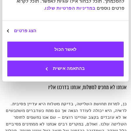
להסכמתך. תוכל לבחור אילו עוגיות לאפשר. תוכל לקרוא 
שבה אנו בודקים את מצב המשלוח (בהנחה שהתקדם כשורה)
פרטים נוספים 
במדיניות הפרטיות שלנו
.
וייתכן שמדובר ב
"מערכת גמול עצבית איטית וממושכת יותר
שפועלת כאן"
.
הצג פרטים
חברות שילוח משקיעות מאמץ רב בתכנון חוויית המשתמש.
תכיפות ההודעות, הצבעים שבשימוש, ואפילו הניסוח בחלק
מהמקרים, נועדו לעודד הנאה וסיפוק מעצם האינטראקציה עם
לאשר הכול
המעקב.
בהתאמה אישית
וכל הטוב הזה (על-פי רוב), כשאנו בהמתנה פסיבית.
אנחנו לא מחכים למשלוח, אנחנו בדרכנו אליו
כן, למרות תחושת השליטה, בדיקת משלוח היא עדיין פסיבית.
לראיה, היא יכולה לעודד הנאה אך גם מתח כשדברים משתבשים
או לא עובדים בקצב שהיינו רוצים – שם אנו נחשפים לחוסר
השליטה שלנו. ואולם, במקרים רבים אנחנו לא ממתינים פסיביים
כלל ועיקר. כשמדובר בהזמנה של מוצר בעל עניין מיוחד, תהליך