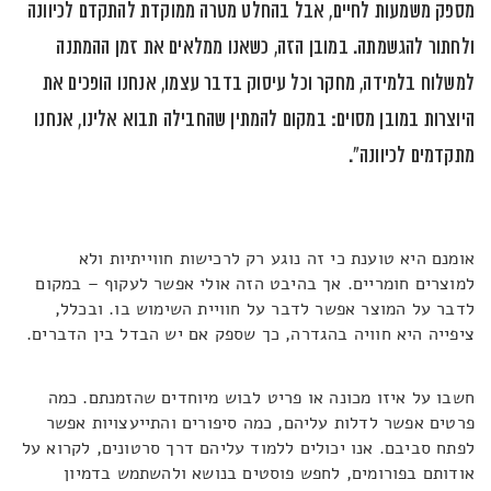
מספק משמעות לחיים, אבל בהחלט מטרה ממוקדת להתקדם לכיוונה
ולחתור להגשמתה. במובן הזה, כשאנו ממלאים את זמן ההמתנה
למשלוח בלמידה, מחקר וכל עיסוק בדבר עצמו, אנחנו הופכים את
היוצרות במובן מסוים: במקום להמתין שהחבילה תבוא אלינו, אנחנו
מתקדמים לכיוונה".
אומנם היא טוענת כי זה נוגע רק לרכישות חווייתיות ולא
למוצרים חומריים. אך בהיבט הזה אולי אפשר לעקוף – במקום
לדבר על המוצר אפשר לדבר על חוויית השימוש בו. ובכלל,
ציפייה היא חוויה בהגדרה, כך שספק אם יש הבדל בין הדברים.
חשבו על איזו מכונה או פריט לבוש מיוחדים שהזמנתם. כמה
פרטים אפשר לדלות עליהם, כמה סיפורים והתייעצויות אפשר
לפתח סביבם. אנו יכולים ללמוד עליהם דרך סרטונים, לקרוא על
אודותם בפורומים, לחפש פוסטים בנושא ולהשתמש בדמיון