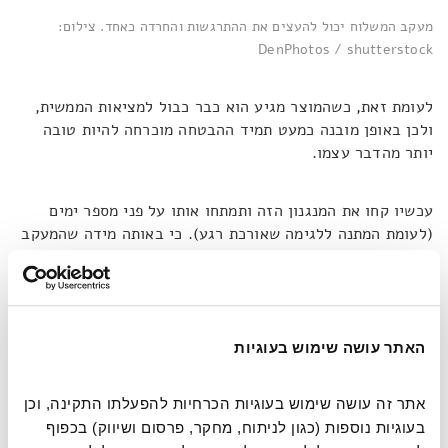
מעקב המשלוח יכול להעצים את ההתרגשות והחרדה כאחד. צילום:
DenPhotos / shutterstock
לעומת זאת, כשהמוצר מגיע הוא כבר כבול למציאות הממשית,
ולכן באופן מובנה כמעט תמיד ההבטחה מוכרחה להיות טובה
יותר מהדבר עצמו.
עכשיו קחו את המנגנון הזה ותמתחו אותו על פני מספר ימים
(לעומת המתנה ללגימה שאורכת רגע). כי באותה מידה שהמעקב
המשלוח יכול להבליט את כל מה שיכול להשתבש, הוא יכול
להיות מזלף דופמין בטפטוף איטי. פרופסור לפסיכולוגיה
קוגניטיבית אלן קסטל מסביר ב-
Psychology Today
כי
כשמביטים על ההזמנה כמכלול, ההנאה פרושה לכל אורכו.
אנחנו, כפי שכבר רמזנו, חווים סיפוק כבר ברגע 'העברת
האתר עושה שימוש בעוגיות
הבעלות', אלא שהנאה נמתחת על פני תקופה ארוכה יותר ולכן
הסיפוק לא בדיוק נדחה, אלא מתמשך.
"אנו נחזור לקבל את
אתר זה עושה שימוש בעוגיות הכרחיות להפעלתו התקינה, וכן 
תחושת הציפייה באמצעות מעקב אחר החבילה שלנו
[או]
קבלת
בעוגיות נוספות (כגון לניתוח, מחקר, פרסום ושיווק) בכפוף 
ההפתעה בדואר"
. לדבריו, שחרור דופמין מתרחש בכל נקודה