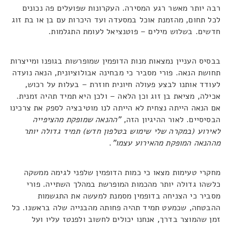
רבה יותר מאשר רגע המסירה. העקרונות שפועלים פה נכונים
לכל תחום, מהזמנת אוכל במסעדה ועד היכרות עם בן או בת זוג
חדשים. בשלוש מילים – פוטנציאל לעומת התגלמות.
בבסיס העניין נמצאות מנות הדופמין שמופרשות בגופנו ומייצרות
תחושת הנאה. פורי מסביר כי מבחינה אבולוציונית, הנאה נועדה
לעודד אותנו לבצע פעולה חיונית חוזרת – בעלות על רכוש,
אכילה, מציאת בן זוג וכן הלאה – ולכן היא תמיד תהיה זמנית.
אם הנאה הייתה נצחית לא הייתה לנו מוטיבציה לספק את צרכינו
הבסיסיים. לאור ההיגיון הזה,
"ההנאה שמופקת מהציפייה
לאירוע (במקרה שלי שימוש בטלפון חדש) תמיד גדולה יותר
מההנאה המופקת מהאירוע עצמו"
.
מחקרי טעימות מצאו כי כמות הדופמין שלפני לגימה ממשקה
כלשהו גדולה יותר מהכמות המופרשת במהלך השתייה. פורי
מסביר כי הצניחה בדופמין מסמנת למעשה את התגשמות
ההבטחה, שכמעט תמיד תהיה פחותה מהבנייה שלה בראשנו. כל
זמן שהמוצר בדרך, אנחנו יכולים לחשוב ולפנטז עליו ועל