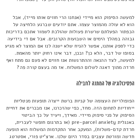
למעשה הסיפוק הוא מיידי (אנחנו הרי חווים אותו מייד), אבל
הוא לא עולה מהמוצר עצמו. אתם יודעים שברגע הלחיצה על
הכפתור הפעלתם שרשרת פעולות שהולכת לשמור אתכם בדריכות
גבוהה במהלך הימים או השבועות הקרובים. אבל אם די בידיעה
כדי לספק אותנו, אפשר להניח שלא ישנה לנו אם המוצר לא מגיע
בסופו של דבר, הלא כן? ובכן, דבר אינו רחוק יותר מהאמת.
למעשה, לצד ההנאה וההתרגשות אנו חווים לא פעם גם מתח ואף
חרדה מתוך דאגה לשלום המשלוח. אז מה בעצם קורה פה?
הפסיכולוגיה של המתנה לחבילה
הפופולריות העצומה של קניות ברשת ייצרה תופעות מנטליות
ייחודיות לתחום הזה. מחד, כפי שהזכרנו, אנו מבכרים את דחיית
הסיפוק על פני סיפוק מיידי. מאידך, ויעיד על כך הביטוי
באנגלית pre-parcel anxiety (או בתרגום חופשי לעברית,
חרדת קדם-משלוח), המעקב אחר התקדמות המשלוח הוא תופעה
חדשה ומורטת עצבים בסדר היום שלנו. ארצ'יט פורי, אסטרטג