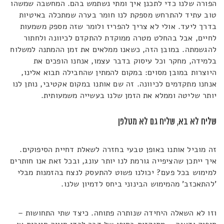
הפורה שלנו כדי לתכנן איך ומתי נשתמש בהם. המחשבה שמשהו
טוב עתיד להתרחש מספקת לנו חומר בערה שמתכלה באיטיות
בדרך ליעד. אולי לא צריך להפריז ולומר שזה מספק משמעות
לחיים, אבל בהחלט מטרה ממוקדת להתקדם לכיוונה ולחתור
להגשמתה. במובן הזה, כשאנו ממלאים את זמן ההמתנה למשלוח
בלמידה, מחקר וכל עיסוק בדבר עצמו, אנחנו הופכים את
היוצרות במובן מסוים: במקום להמתין שהחבילה תבוא אלינו,
אנחנו מתקדמים לכיוונה. זה שם אותנו במקום אקטיבי, נותן לנו
יותר שליטה וממלא את הזמן שלנו בעשייה משמעותית.
שליח לא בא, שליח גם לא מטלפן
זה מוביל אותנו באופן טבעי בחזרה לשאלת דחיית הסיפוקים.
איך ייתכן שהציפייה גורמת לנו יותר עונג, ובכל זאת אנו חותרים
למימוש בכל פעם? יכולנו פשוט להתעסק לנצח בהזמנות מבלי
'להתאכזב' מהמימוש הבינוני ביחס לדמיון שלנו.
וזו לא השאלה היחידה שנותרה פתוחה. כיצד שתי התחושות –