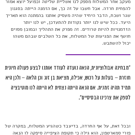
מעקב אחר המשלוח מספק לנו אשליית שליטה וכפועל יוצא אמור
להפחית חרדה. אבל חשבו על זה כך, אם הזמנה הייתה בסגנון
שגר ושכח, הדבר היחיד שהיה מעסיק אותנו בהמתנה הוא תאריך
היעד. ככל שיש לנו יותר נקודות להתעדכן, יש לנו יותר
הזדמנויות להיות טרודים. זה מפרק את התהליך ובמובן מסוים
חושף את הפגיעות של המשלוח, את כל השלבים שבהם משהו
יכול להשתבש.
"מבחינה אבולוציונית, הנאה נועדה לעודד אותנו לבצע פעולה חיונית
חוזרת – בעלות על רכוש, אכילה, מציאת בן זוג וכן הלאה – ולכן היא
תמיד תהיה זמנית. אם הנאה הייתה נצחית לא הייתה לנו מוטיבציה
לספק את צרכינו הבסיסיים".
ובכל זאת, על אף החרדה, בדיעבד כשהגיע המשלוח, במקרה של
פורי סמארטפון, הוא גילה כי תקופת הציפייה סיפקה לו הנאה