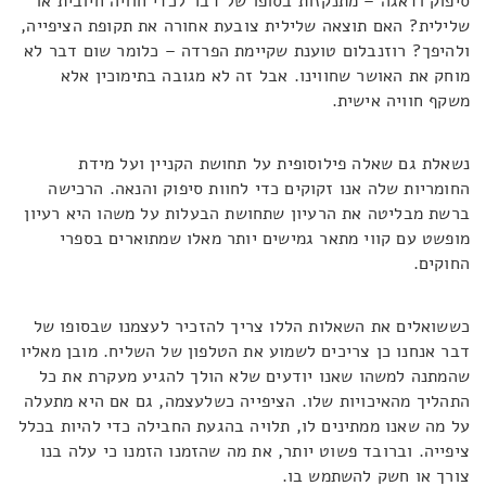
סיפוק ודאגה – מתנקזות בסופו של דבר לכדי חוויה חיובית או
שלילית? האם תוצאה שלילית צובעת אחורה את תקופת הציפייה,
ולהיפך? רוזנבלום טוענת שקיימת הפרדה – כלומר שום דבר לא
מוחק את האושר שחווינו. אבל זה לא מגובה בתימוכין אלא
משקף חוויה אישית.
נשאלת גם שאלה פילוסופית על תחושת הקניין ועל מידת
החומריות שלה אנו זקוקים כדי לחוות סיפוק והנאה. הרכישה
ברשת מבליטה את הרעיון שתחושת הבעלות על משהו היא רעיון
מופשט עם קווי מתאר גמישים יותר מאלו שמתוארים בספרי
החוקים.
כששואלים את השאלות הללו צריך להזכיר לעצמנו שבסופו של
דבר אנחנו כן צריכים לשמוע את הטלפון של השליח. מובן מאליו
שהמתנה למשהו שאנו יודעים שלא הולך להגיע מעקרת את כל
התהליך מהאיכויות שלו. הציפייה כשלעצמה, גם אם היא מתעלה
על מה שאנו ממתינים לו, תלויה בהגעת החבילה כדי להיות בכלל
ציפייה. וברובד פשוט יותר, את מה שהזמנו הזמנו כי עלה בנו
צורך או חשק להשתמש בו.