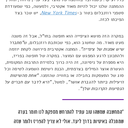
ההמתנה שלנו יכול להיות מאוד אקטיבי, ולמעשה, כפי שמעודדת
סטפני רוזנבלום בטור ב-
New York Times
, יש שכר בצד
הפיכתו לכזה.
במקרה הזה מושא הציפייה הוא חופשה בחו"ל, אבל זה משנה
מעט מאוד. מה שחשוב הוא, כפי שכותבת רוזנבלום, ש
"מתברר
שיש אמנות של ציפייה"
. המתנה אקטיבית פירושה לקחת יוזמה
ולהתכונן לרגע המפגש עם המוצר. במקרה של חופשה בפריז,
היא מספרת על ניסיונה, זה היה כרוך בלמידת התרבות המקומית,
העשרת אוצר המילים בצרפתית, הכנת רשימת השמעה לטיסה וכל
סוג של התעסקות בחבילה או בחוויה שהזמנו.
"אחת מהשיטות
היעילות ביותר להגברת אושר"
, למשל,
"היא לדבר עם חברים על
הנסיעות הקרובות שלך"
.
"המחשבה שמשהו טוב עתיד להתרחש מספקת לנו חומר בערה
שמתכלה באיטיות בדרך ליעד. אולי לא צריך להפריז ולומר שזה