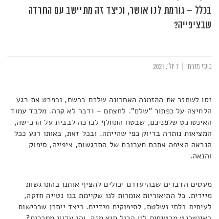
בכלל – גורמת לנו אושר, וכיצד זה מתיישב עם החרדה
שבציפייה?
בועז מזרחי
|
7 יולי, 2021
נסו לשחזר את ההזמנה האחרונה שלכם ברשת, ובפרט את רגע
הלחיצה על כפתור "שלם". לחצתם – ודבר לא קרה. מלבד עמוד
האינטרנט שלפניכם, שבטח התחלף לברכה לבבית על הרכישה,
המציאות נותרה בדיוק כפי שהייתה. ובכל זאת, באותו רגע ככל
הנראה הציפה אתכם תערובת של התרגשות, ציפייה, סיפוק
והנאה.
מעטים הדברים שבהיעדרם יכולים להציף אותנו בהתרגשות
מיידית. כל התיאוריות אומרות לנו שקיימת בנו נטייה חזקה,
לעיתים בלתי נשלטת, לסיפוקים מידיים. כיצד ייתכן שרכישות
באינטרנט מבטיחות לנו הכול חוץ מזה, והן עדיין ממכרות?