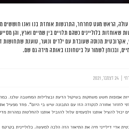
עולה, הראש מעט סחרחר, התרגשות אוחזת בנו ואנו חוששים מכ
ת שאוחזות בלוליינים כשהם תלויים בין שמיים וארץ, והן מסייע
י, אקרובטית מנוסה שעובדת עם ילדים ונוער, טוענת שתחושות ד
יים, ובכוחן לשמור על ביטחוננו באותה מידה גם שם.
חי
|
24 דצמבר, 2021
ות אפופות חשש משחקות בשיקול הדעת ובצלילות המחשבה שלנו. כמה פ
תי לחזור אחורה לנקודה הזו עם התבונה שיש בי היום". פחד מפעיל את 
 יכול להציל אותנו ולפעמים עלול להוביל אותנו להחלטות נמהרות מדי.
ית אדי דילייני חיה את התיאור הזה הלכה למעשה. כלוליינית בקרקס 