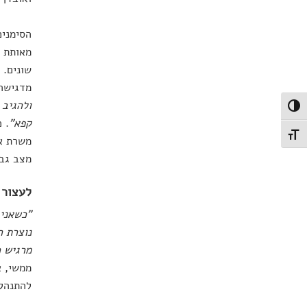
הסימנים
מאותת ל
שונים. 
מדגישה 
ולהגיב 
פעל/כבה ניגודיות גבוהה
קפא"
. 
תג גודל גופן
משרת או
מצב גבו
לעצור 
"כשאני 
נוצרת ה
מרגיש 
ממשי, א
להתנהלו