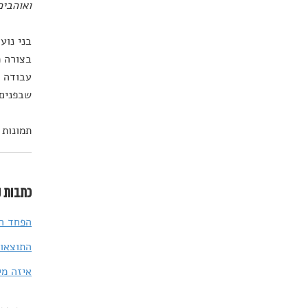
ואוהבים
בני נוע
בצורה מ
עבודה ח
שבפנים.
תמונות כותרת: terstock
כתבות נ
הפחד הו
התוצאות
איזה מי