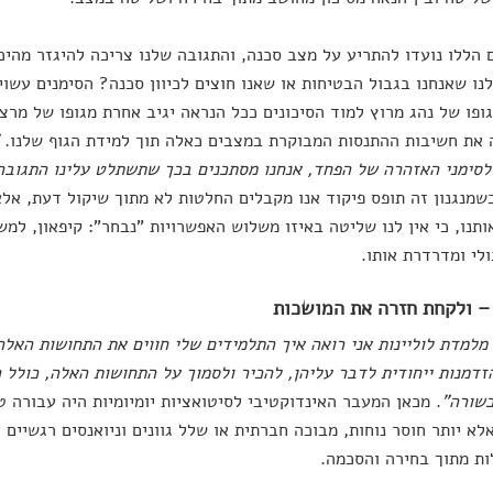
 הללו נועדו להתריע על מצב סכנה, והתגובה שלנו צריכה להיגזר מהיכ
נו שאנחנו בגבול הבטיחות או שאנו חוצים לכיוון סכנה? הסימנים עשוי
גופו של נהג מרוץ למוד הסיכונים ככל הנראה יגיב אחרת מגופו של מרצה
את חשיבות ההתנסות המבוקרת במצבים כאלה תוך למידת הגוף שלנו.
לסימני האזהרה של הפחד, אנחנו מסתכנים בכך שתשתלט עלינו התגובה
כשמנגנון זה תופס פיקוד אנו מקבלים החלטות לא מתוך שיקול דעת, אלא
תנו, כי אין לנו שליטה באיזו משלוש האפשרויות "נבחר": קיפאון, למש
לי ומדרדרת אותו.
– ולקחת חזרה את המושכות
מלמדת לוליינות אני רואה איך התלמידים שלי חווים את התחושות האלה 
זדמנות ייחודית לדבר עליהן, להכיר ולסמוך על התחושות האלה, כולל
כשורה"
. מכאן המעבר האינדוקטיבי לסיטואציות יומיומיות היה עבורה טב
לא יותר חוסר נוחות, מבוכה חברתית או שלל גוונים וניואנסים רגשיים 
ת מתוך בחירה והסכמה.