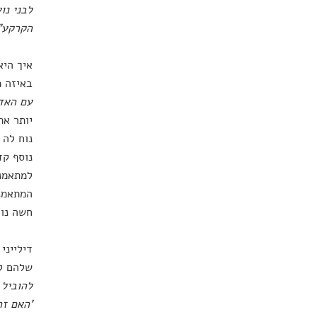
לבני נו
הקרקע"
איך היא
באיזה מ
עם האד
יותר את
נוח לה 
נוסף קד
למתאמנת
המתאמנת
חשה נוח
דילייני
שלהם לת
להוביל 
'האם זה