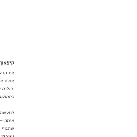
קיפאון
את הרצא
אולם אי
יכולים 
התחושות
למעשה, 
אימה – 
שהגוף מ
ואובדן 