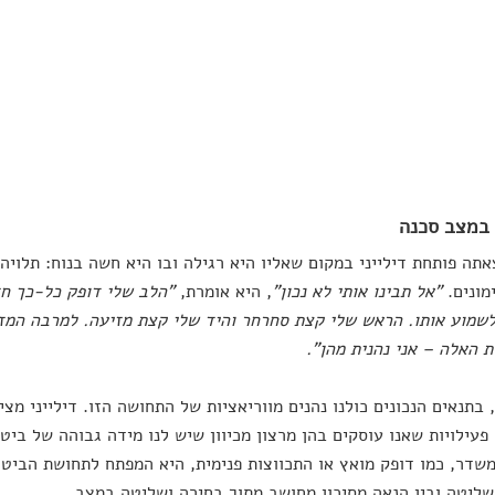
 במצב סכנה
תה פותחת דילייני במקום שאליו היא רגילה ובו היא חשה בנוח: תלויה
מונים.
"אל תבינו אותי לא נכון"
, היא אומרת,
"הלב שלי דופק כל-כך חז
לשמוע אותו. הראש שלי קצת סחרחר והיד שלי קצת מזיעה. למרבה המז
 האלה – אני נהנית מהן".
בתנאים הנכונים כולנו נהנים מווריאציות של התחושה הזו. דילייני מצי
פעילויות שאנו עוסקים בהן מרצון מכיוון שיש לנו מידה גבוהה של ביטח
שדר, כמו דופק מואץ או התכווצות פנימית, היא המפתח לתחושת הביטח
שליטה ובין הנאה מסיכון מחושב מתוך בחירה ושליטה במצב.