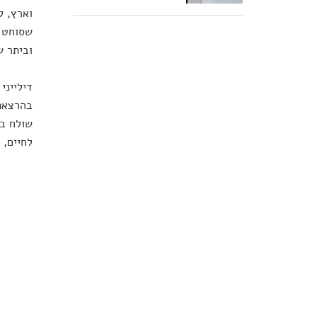
וארץ, ל
שסוחט ק
וביתר ש
דילייני
שולח בע
לחיים, 