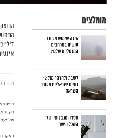
מומלצים
הדופק 
התחושו
איזה שימוש אנחנו
דיליינ
עושים במרחבים
המנטליים שלנו?
אינטימ
לשבת ולהרהר מול 12
בועז מזר
נופים ישראליים מעוררי
השראה
סיטואצי
רק יכול
חסדו ומגבלותיו של
שלפעמים
השכל הישר
האקרובט