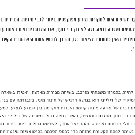
ער חשופים היום למקורות מידע מפוקפקים ביותר לגבי מיניות. הם חיים
סוימת ושזו הנורמה. וזה לא רק בני נוער, אנו המבוגרים חיים באותו עו
יוניים מאין כמותם במציאות כזו, והדרך לרכוש אותם היא הסבת הקשב
.
 להיות בתמרון משפחתי מורכב, בשיחת מכירות מאלצת, ואפילו בשאלה 
מיקוד של דילייני הוא בנושא הרגיש של חינוך מיני. בעבודתה עם בני 
 רבים של פגיעה מינית קיימת היכרות מוקדמת בין הפוגע לנפגע. למע
 כבר בתוך מסגרת רומנטית, כאשר נחצה גבול. מטרתה של דילייני היא
 בעלי מודעות מינית גבוהה: מצד אחד, לשרטט גבולות ביתר בירור מת
נשימה לפתח תקשורת פתוחה כדי לבסס הסכמה בסיטואציות אינטימיות.