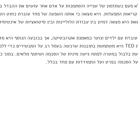
א פעם כשתזמון של שנייה והסתמכות על אדם אחר עושים את ההבדל בין
ריאות התפעלות. היא מצאה כי אותה השפעה של פחד עוברת כחוט השני
את היא מצאה דמיון בין עבודת הלוליינות ובין סיטואציות של אינטימיו
 עובדת עם ילדים ונוער כמאמנת אקרובטיקה, אך בכובעה הנוסף היא מד
בהרצאת TED היא משתמשת בתובנות שרכשה בעמל רב על המכשירים כדי ל
ת בלבול במטרה לפתח גישה מינית של הסכמה ושיתוף מלאים. בתוך כך
על הסכמה בפרט ועל התמודדות עם פחד בכלל.