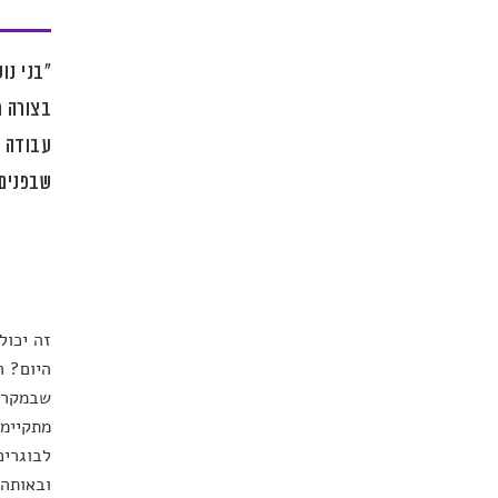
"בני נו
בצורה מ
עבודה ח
שבפנים"
זה יכול
היום? ה
שבמקרים
מתקיימת
לבוגרים
ובאותה 