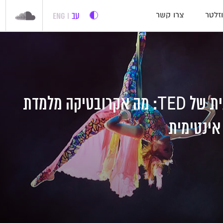
עב
ENG
זלטר
צרו קשר
ההרצאה השבועית של TED: מה אקרובטיקה מלמדת
 אינטימית