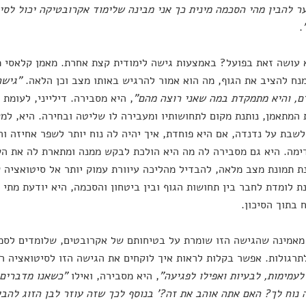
ער להבין מהי הסכמה מינית כך אני מבינה שלימוד אקרובטיקה יכול לסיי
.
 עושה זאת בפועל? באמצעות גישה לימודית קצת אחרת. מאמן קלאסי 
נח להציב את הגוף, מה הוא אמור להרגיש באותו מצב וכן הלאה.
"גישה
ם, והיא מתמקדת במה שאני רוצה מהם"
, היא מסבירה. דילייני, לעומ
 המתאמן, נותנת מקום לתחושותיו ומעבירה לו שליטה ובחירה. היא, ל
לשבת על נדנדה, אם היא פוחדת, איך יהיה לה נוח יותר לשפר אחיזה ו
ימה. היא גם מסבירה לה מה היא הולכת לבקש ממנה ומתארת לה את ה
 תמונת מצב מלאה, להבדיל מהליכה עיוורת עמוק יותר אל סיטואציה 
 לומדת לחבר בין תחושות הגוף ובין ביטחון והסכמה, היא יודעת מתי ז
 בתוך הסיכון.
 מאמינה שהגישה הזו שומרת על בטיחותם של אקרובטים, שלומדים לסמ
רגולות. אפשר בקלות לראות איך לוקחים את הגישה הזו לסיטואציה ר
לעמימות, לבעיות ואפילו לפגיעה"
, היא מסבירה, ואילו
"כשאנו מדברים 
 נוח לך? האם אתה אוהב את זה?' בנוסף לכך שזה עוזר לבן הזוג להבי