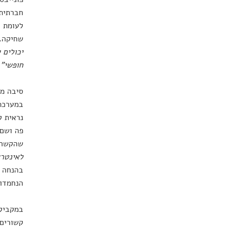
חברתית 
לעומת ז
שחיקה. 
יכולים 
חופשי"
.
סיבה מר
במערכת 
נראית ל
פה ושם 
שהקשר ש
לאינטרא
בהנחה ש
הנחמדו
במקביל,
קשורים