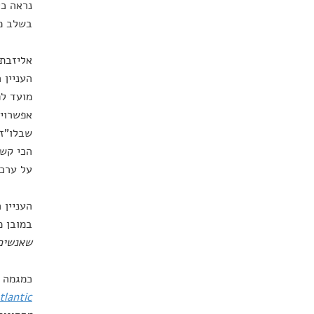
נראה כי
בשלב מס
אליזבת'
העניין 
מועד לפ
אפשרויו
שבלו"ז 
הכי קשה
על ערכן
העניין 
במובן מ
שאנשים
כמגמה ר
tlantic