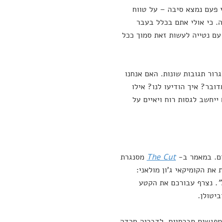
 פעם נמצא סיבה – על טווח
. כי אולי אתם בכלל בעבר
עם נטייה לעשות זאת סמוך ככל
רור תגובות שונות. האם אנחנו
ובר? איך הודיעו לנו? אילו
ייחשב לגסות רוח ויאיים על
ים. במאמר ב-
The Cut
מסנגרת
את הקומיקאי ג'ון מולאני:
"
. נצרף עבורכם את הקטע
יטולן.
ומפגשים חברתיים. לדבריה חרדה