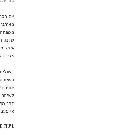
ג'ון מול
את הסנט
מאיתנו 
משפחה, 
שלנו. ה
עסוק וח
מבריז ל
בשולי ה
השיחות 
אותם תח
לשיחת מ
דרך הרש
אי פעם 
ביטולים