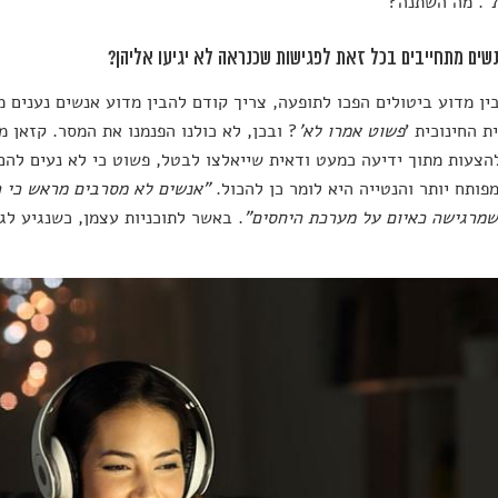
"
. מה השתנה?
שים מתחייבים בכל זאת לפגישות שכנראה לא יגיעו אליהן?
ין מדוע ביטולים הפכו לתופעה, צריך קודם להבין מדוע אנשים נענים 
ת החינוכית '
פשוט אמרו לא'
? ובכן, לא כולנו הפנמנו את המסר. קזאן מ
הצעות מתוך ידיעה כמעט ודאית שייאלצו לבטל, פשוט כי לא נעים להם.
פותח יותר והנטייה היא לומר כן להכול.
"אנשים לא מסרבים מראש כי ה
שמרגישה כאיום על מערכת היחסים"
. באשר לתוכניות עצמן, כשנגיע לג