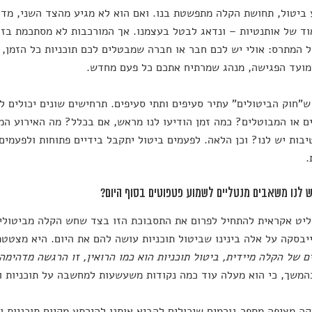
ביטול, תחושת הקלה מתפשטת בנו. ואם הוא לא מגיע מהצד השני, מדי
ד של אותנטיות – ונדאג לבטל בעצמנו. אך המורכבות לא מסתכמת בזה
 המתרס: אולי יש לכם חבר או חברה שמבטלים לכם תוכניות כל הזמן, 
מועד הפגישה, מנהג שמרתיח אתכם כל פעם מחדש.
"חוק הביטולים" עתיר סעיפים ותתי סעיפים. תרחישים שונים יכולים לג
 או המבוטלים? כמה זמן הודיעו לנו מראש, אם בכלל? מה האירוע המד
בות יש לנו? וכן הלאה. לפעמים ביטול יתקבל בידיים פתוחות ולפעמים 
.
 לנו משאבים מנטליים לשמוע פטפוטים בסוף היום?
ליט אקראית להתחיל לפרום את התסבוכת הזו בצד שחש הקלה מביטול
ייבסקה על אלה בינינו שביטול תוכניות עושה להם את היום. היא מצטטת 
ם של הקלה מיידית, ביטול תוכניות הוא כמו הרואין, זו הרגשה מדהימה
משך, כי הוא מעלה עוד כמה נקודות משעשעות למחשבה על תוכניות וב
קה מציפה מספר גורמים שיכולים להביא אותנו להירתע מקיום תוכניות 