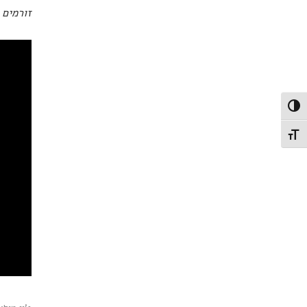
זורמים 
פעל/כבה ניגודיות גבוהה
תג גודל גופן