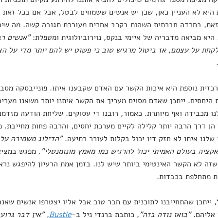
היא לא העניין כאן, שכן יש אנשים ששמחים לבטל, אבל אם בכל זאת ה
את, בחרדה חברתית השהות בקרב אחרים מעוררת תגובה קשה. מה שיכו
היא מביאה מדבריה של איימי בנקס, נוירוביולוגית ומטפלת:
"אנשים רב
לקחת על עצמם, אז ביטול מרגיש טוב כי פשוט יש להם יותר מדי על ה
כזית נוספת היא איכות הקשר עם האדם שקבענו איתו. פונייבסקה מסביר
היחסים. ייתכן שאדם מסוים מעריך את הקשר איתנו יותר משאנו מעריכ
נו מכבידה ואף מיותרת. כאמור, רובנו די עסוקים. שליחת הודעה מזדמנ
הן דרך הרבה יותר קלילה לקיים מערכת יחסים, והרבה פחות מחייבת. מ
לנו איתו לא חזק דיו יכול בקלות לעורר רתיעה.
"הדילוג משמירה על
קציה בעולם האמיתי יכול להרגיש כמו מאמץ מונומנטלי"
. מפגש במציא
זה לא הקשר האינטימי ביותר שיש לנו. בזמן אמת הרעיון להיפגש נר
ת מתחלפת בכבדות.
 ייתכן שהתחייבנו לתוכנית עם חבר טוב אבל אליו יצטרפו אנשים שאנחנ
 אליהם.
"בואו נודה בזה"
, כותבת ברנדי ניל ב-
Bustle
,
"אין דבר גרוע