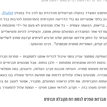
אני: יותר קל לא לעשות דברים מאשר לעשות אותם.
ימנט המצדד בהקלה מביטולים מהדהדת גם לורן גיל במגזין
Stylist
. 
הן בלתי אפשריות גם בלי הדרישה החברתית (המרומזת) להרבות ככל הנ
בריאות, הגשמה עצמית – כל אלה מנווטים לא פעם על-ידי מוסכמות ו
מרדף אחר הסטנדרט המושלם שוחק אותנו, והציפייה להיות סוציאליים 
ברתי כל הזמן פירושו שהזמן שלנו מרגיש לעיתים קרובת מחוץ לשליטת
נו קודם, האחריות מוסרת מכתפינו"
. זכינו מההפקר.
שחיקה מסתתר עניין נוסף שיכול להדיח אותנו לחמקנות – תחרות חברתי
נוטות להיות אותנטיות ופתוחות – ולכן נוחות. אבל מפגשים חברתיים ה
רות סטטוס סמויה. השיחה סובבת סביב הצלחה, הישגים, כמה מופלאים 
כירה. מפגשים כאלה עלולים לדמות את תחושת הזיוף שעולה בנו כשאנ
תות החברתיות. את חלון הראווה המושלם, מתברר, אפשר לעצב גם בשיח
חווינו משהו כזה – וקרוב לוודאי שאכן חווינו – המתח עלול להתעורר ב
 והברזות הופכים לגסות רוח מקובלת חברתית