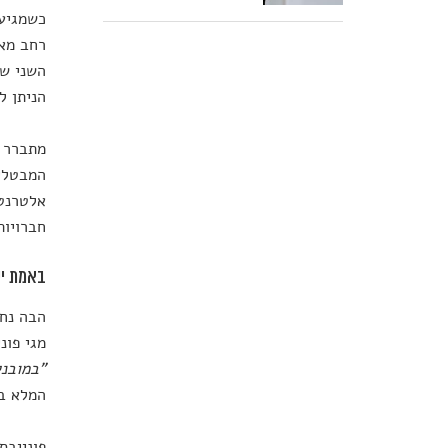
כשמגיע 
רחב מאו
השני של
הניתן ל
מתברר ש
המבטלים
אלטרנטי
חברויות
באמת יש
הבה נח
מגי פונ
"במובני
המלא בה
פונייבס