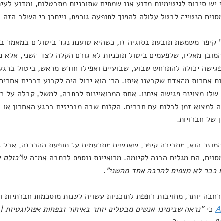
 יש סיבות לגיטימיות מדוע אנו שמחים שתוכניות מתבטלות, ומדוע לעי
וים הנטייה לבטל עלולה להפוך לתופעה גורפת, וייתכן כי השלב הזה כ
 קיפר משמשת תובעת בסוגיה זו, כשהיא טוענת נגד ביטולים במאמר ב
המובן מאליו, שלפעמים ביטול תוכניות לא גורם הקלה לצד השני, אלא 
גישה יכולה להתרחש שבוע, שבועיים ואפילו חודש מראש, ביטול ברגע
ת אחרות מהאדם שקבענו איתו. הרי הוא יכול היה לקבוע דברים אחרים, ו
שלו מצוינת פגישה איתנו. אחת המרואיינות לכתבה, למשל, קבלה על כ
 למצוא זמן לבלות עם חברים. הקלות שבה מבריזים ברגע האחרון או ב
 של חברויות.
המוזר הוא, מסבירה קיפר, שאנשים מתרעמים על תופעת ההברזה, אבל 
סוים, הם מגלים הבנה לקיומה. מרואיינת נוספת לכתבה אמרה ש
"כולם ע
 כבר לא מצפים להרבה אחד מהשני"
.
חבה יותר, מחויבות רופפת לתוכניות עשויה לשנות מוסכמות חברתיות ו
A
כי
"נראה שבימינו אנשים מבטלים יותר באיחור ובפחות אפולוגטיות [