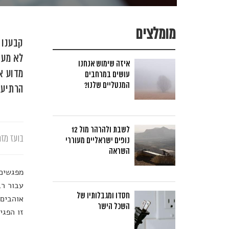
מומלצים
קבענו 
לא מעט
איזה שימוש אנחנו
מדוע א
עושים במרחבים
המנטליים שלנו?
הרתיעה
לשבת ולהרהר מול 12
בועז מזר
נופים ישראליים מעוררי
השראה
מפגשים 
עבור רב
חסדו ומגבלותיו של
אוהבים 
השכל הישר
זו הפגי