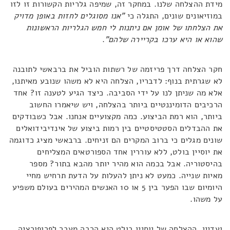
מידת ההצלחה שלנו. במחקר זה, שמיפה גלריות הקשורות זו לזו
במוזיאונים שונים, התגלה כי
"אנו מסוגלים לחזות באופן מדויק
את הצלחתו של אומן אם ניתנות לי חמש הגלריות הראשונות
שהוא או היא ערכו בקריירה שלהם"
.
חקר הצלחה דרך פריזמה של רשתות הוביל את ברבאשי לתובנה
לא שגרתית בנוף: לדבריו, הצלחה היא לא משהו שנובע מאיתנו,
אלא מה שניתן לנו על ידי הסביבה. כיצד הגיע לטענה זו? אחד
הרכיבים הדומיננטיים ביותר בהצלחה, ויש שיאמרו החשוב
ביותר, הוא רמת הביצוע. כמה מקצועיים אנחנו. אבל כשבודקים
את ההבדלים הסטטיסטיים בין רמות ביצוע של אינדיבידואלים
שונים מגלים כי ברוב המקרים הם זניחים. ברבאשי מציג כדוגמה
את יוסיין בולט, ללא עוררין אחד הספורטאים המצליחים
בהיסטוריה. אבל בכמה הוא מהיר יותר מהבא בתור? מספר
מאיות שנייה. כמעט לא ניתן להעלות על הדעת תרחיש מחיי
היומיום שבו הפער בין 5 או 10 האנשים המהירים בעולם משפיע
על משהו.
ועדיין, ההצלחה של יוסיין בולט היא הרבה מעבר לפרופורציה