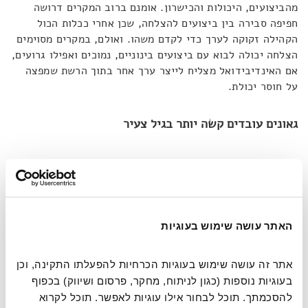
מהביצועים, היכולות והכישרון. אומנם ברוב המקרים דרושה
חפיפה סבירה בין ביצועים להצלחה, שכן אחרי ככלות הכול
הקהילה זקוקה לערך כדי לקדם משהו. ואולם, במקרים מסוימים
הצלחה יכולה לבוא עם ביצועים בינוניים, נמוכים ואפילו גרועים,
אם האינדיבידואל מצליח לייצר ערך אחר בתוך הרשת שמפצה
על חוסר יכולת.
גאונים עובדים קשה יותר בגיל צעיר
פתיחת אופק ההצלחה מעבר לביצועים גרידא הוביל את ברבאשי
לבחון אלמנט מגביל נוסף שלה – גיל. הוא עשה זאת בעקבות
אמירה של איינשטיין, שקבע כי
"אדם שלא תרם את תרומתו
הגדולה למדע עד גיל 30 לעולם לא יעשה זאת"
. כפיזיקאי
שמביט על איינשטיין בהערצה ושחצה זה מכבר את קו ה-30,
האתר עושה שימוש בעוגיות
חריצת גורל שכזו היא עניין מדכדך. אבל מכיוון שמדובר בגדול
הפיזיקאים, סביר להניח שהוא לא ירה מהמותן כשאמר זאת.
אתר זה עושה שימוש בעוגיות הכרחיות להפעלתו התקינה, וכן 
ואכן, בתקופת איינשטיין חלו תגליות משמעותיות במכניקת
בעוגיות נוספות (כגון לניתוח, מחקר, פרסום ושיווק) בכפוף 
הקוונטים ובפיזיקה המודרנית, פרי עבודה של מדענים בשנות
להסכמתך. תוכל לבחור אילו עוגיות לאפשר. תוכל לקרוא 
ה-20 וה-30 לחייהם.