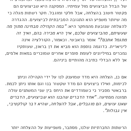
של הבדל הביצועים מול עמיתיו. המסקנה היא שביצועים הם
פקטור חשוב בהצלחה, אבל חלקי ומוגבל. חקר רשתות מגלה כי
מה שיותר משפיע הוא התגובה הסביבתית לביצועים. ההגדרה
להצלחה שנובעת מהמחקר היא:
"במה הקהילה מבחינה מתוך מה
שעשיתם, מהביצועים שלכם, איך היא מכירה בהם, ואיך זה
מתגמל אתכם?"
אומר בראבשי. וכאמור, הקורלציה אינה
ליניארית. כדוגמה נוספת הוא מביא את דן בראון, שעותקיו
נמכרים במיליונים לעומת סופרים אחרים שמוכרים במאות אלפים,
אך ללא הבדלי כתיבה מהותיים ביניהם.
אם כן, הצלחה היא מדד שמוענק לנו על ידי הקהילה וניתן
לכימות, ואילו ביצועים הם מדד שקשור בנו וגם אותו ניתן לכמת.
ברבאשי מסביר כי כשמודדים את היחס בין שני המשתנים עולה
תמונה מפתיעה.
"אחד הדברים שהבנו הוא שביצועים, הדברים
שאנו עושים, הם מוגבלים, אבל להצלחה, שהיא דבר קולקטיבי,
אין גבולות"
.
הרשתות החברתיות שלנו, מסתבר, משפיעות על ההצלחה יותר