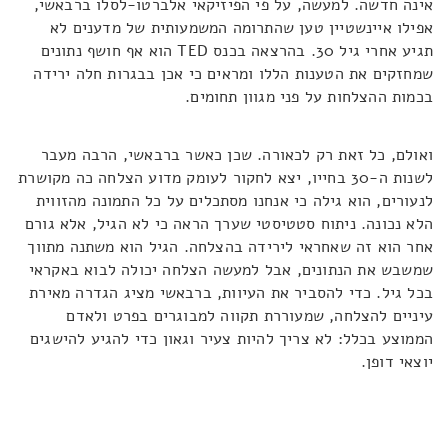
אינה חדשה. למעשה, על פי הפיזיקאי אלברטו-לסלו ברבאשי,
אפילו איינשטיין טען שהתרומה המשמעותית של מדענים לא
תגיע אחרי גיל 30. בהרצאה בכנס TED הוא אף חושף נתונים
שמחזקים את הטענות הללו ומראים כי אכן בבגרות חלה ירידה
בכמות ההצלחות על פני מגוון תחומים.
ואולם, כל זאת רק לכאורה. שכן כאשר ברבאשי, הרבה מעבר
לשנות ה-30 בחייו, יצא לחקור לעומק מדוע הצלחה כה מקושרת
לנעורים, הוא גילה כי אנחנו מסתכלים על כל התמונה מהזווית
הלא נכונה. ניתוח סטטיסטי שערך הראה כי לא הגיל, אלא גורם
אחר הוא זה שאחראי לירידה בהצלחה. הגיל הוא משתנה מתווך
שמשבש את הנתונים, אבל למעשה הצלחה יכולה לבוא באקראי
בכל גיל. כדי להסביר את העיוות, ברבאשי מציג הגדרה מאירת
עיניים להצלחה, שמעוררת תקווה למבוגרים בפרט ולאדם
הממוצע בכלל: לא צריך להיות צעיר וגאון כדי להגיע להישגים
יוצאי דופן.