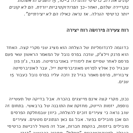
קונים את רוב כרטיסי ההגרלה ב-10, 15 השנים הראשונות
בקריירה שלהם, ואחר-כך הפרודוקטיביות יורדת. הם לא קונים
יותר כרטיסי הגרלה. אז נראה כאילו הם לא יצירתיים"
.
רוח צעירה פירושה רוח יצירה
כדוגמה לרנדומליות של הצלחה הוא מציג שני מקרי קצה. האחד
הוא פרנק וילצ'ק, שזכה בפרס נובל על המאמר הראשון שאי פעם
פרסם לאחר שסיים את לימודיו באוניברסיטה. מנגד, ג'ון פון
שבגיל 70 אולץ לפרוש מאוניברסיטת ייל, עבר לאוניברסיטה
ציבורית, פרסם מאמר בגיל 72 וזכה עליו בפרס נובל כעבור 15
שנים.
נכון, מקרי קצה אינם מייצגים בהכרח. אבל בדיקה של תעשייה
נוספת, יזמות הייטק, מחזקת את התובנה של ברבאשי. בתחום זה
שוב נראה כי צעירים זוכים להצלחה, כיוון שבמחלקת הפרסים
הם אכן מובילים בפער. אבל גם כאן הנתונים מטעים. צעירים
מובילים ביזמות, בהקמת חברות, אבל זה משול לרכישת כרטיסי