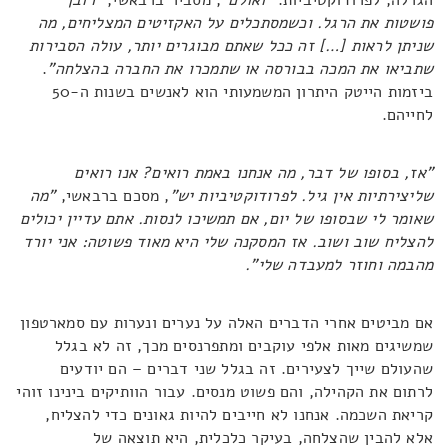
הגרלה, לפרודוקטיביות.
"ואולם"
, מסביר ברבאשי,
"רובן
פושטות את הרגל. וכשמסתכלים על האקזיטים המצליחים, מה
שניתן לראות […] זה ככל שאתם מבוגרים יותר, עולה הסבירות
שתביאו את המכה בבורסה או שתמכרו את החברה בהצלחה"
.
ביזמות הייטק היתרון המשמעותי הוא לאנשים בשנות ה-50
לחייהם.
"אז, בסופו של דבר, מה אנחנו באמת רואים? אנו רואים
שליצירתיות אין גיל. לפרודוקטיביות יש"
, מסכם ברבאשי,
"מה
שאומר לי שבסופו של יום, אם תמשיכו לנסות. אתם עדיין יכולים
להצליח שוב ושוב. אז המסקנה שלי היא מאוד פשוטה: אני יורד
מהבמה וחוזר למעבדה שלי".
אם מביטים אחרי הדברים האלה על נערים ונערות עם סמארטפון
שמשיגים מאות אלפי עוקבים ומתפרנסים מכך, זה לא בגלל
שהעולם שייך לצעירים. זה בגלל שני דברים – הם יודעים
לרתום את הקהילה, והם פשוט מנסים. עבור הוותיקים בינינו זוהי
קריאת השכמה. אנחנו לא חייבים להיות גאונים כדי להצליח,
אלא להבין שהצלחה, בעיקר כלכלית, היא תוצאה של