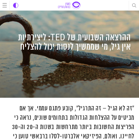
לג
לג
לג
תוכן
תוכן
ניווט
ההרצאה השבועית של TED: ליצירתיות
אין גיל, מי שממשיך לנסות יכול להצליח
"זה לא הגיל – זה התרגיל", קובע פתגם עממי. אך אם
מביטים על ההצלחות הגדולות בתחומים שונים, נראה כי
הפריצות החשובות ביותר מתרחשות בשנות ה-20 וה-30
לחיינו. ואולם, הפיזיקאי אלברטו-לסלו ברבאשי טוען כי