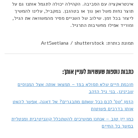
אינטראקציה עם הסביבה. הקהילה יכולה לתגמל אותנו גם על
תוצר נחות משל ואן גוך או בטהובן. במקביל, עלינו להמשיך
ליצור בכל זמן. שילוב של השניים מסיר מהמשוואה את הגיל,
ומוריד אפילו מחשיבות התרגיל.
תמונת כותרת: ArtSvetlana / shutterstock
כתבות נוספות שעשויות לעניין אותך:
חוכמת חיים שלא תסולא בפז – תמצאו אותה אצל המנוסים
שבינינו, בני גיל הזהב
הזמן 'טס' לכם ככל שאתם מתבגרים? אל דאגה, אפשר להאט
אותו בדרכים פשוטות
כמו יין טוב – אנחנו ממשיכים להשתכלל קוגניטיבית ומנטלית
במשך כל החיים