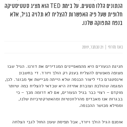
הנתונים הללו מטעים. על בימת TED הוא מציג סטטיסטיקה
חלופית שעל פיה האפשרות להצליח לא תלויה בגיל, אלא
בנפח התפוקה שלנו.
בועז מזרחי
|
21 נובמבר, 2019
חגיגת הנעורים היא מהמאפיינים המגדירים את דורנו. הגיל שבו
מצופה מאנשים להצליח בענק רק הולך ויורד. די בחשבון
אינסטגרם כדי ליצור הכנסה שלא הייתה מביישת אף מבוגר. לכן,
המגמה שהולכת וצוברת אחיזה היא שכדאי להצליח כמה שיותר
מוקדם – רצוי כבר בגיל הנעורים, אם לא דרומה מכך – כי
בבגרות אנו מאבדים מהרלוונטיות ומהאטרקטיביות שלנו,
וממילא מכושר ההכנסה.
אומנם הגיל הולך ויורד, אבל תפיסת שעון החול לגבי הצלחה