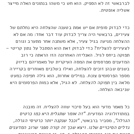
לברבאשי זה לא הספיק. הוא חש כי משהו בנתונים האלה מייצר
אשליה אופטית.
כדי לבדוק סופית אם יש אמת בטענה שהצלחה היא נחלתם של
צעירים, ברבאשי היה צריך לבדוק עוד דבר אחד: מה אם לא
ההצלחה מגיעה בגיל צעיר, אלא משתנה אחר מתערב וגורם
לצעירים להצליח? כדי לבדוק זאת הוא הסתכל על נתון קריטי –
תפוקה ביחס לגיל. האנליזה האחרונה הזו הראתה כי רוב
המדענים מפרסמים את המסה העיקרית של מאמריהם בדיוק
בשנים שבהן זוכים להצלחה, ואילו בשלבים מאוחרים בקריירה
מספר הפרסומים צונח. במילים אחרות, הוא גילה חפיפה כמעט
מלאה בין תפוקה להצלחה. לא הגיל, אלא כמות הפרסומים היא
שניבאה הצלחה.
כל מאמר מדעי הוא בעל סיכוי שווה להצליח. זה מובנה
במתודולוגיה המדעית.
"זה אומר שתגלית היא כמו כרטיס
הגרלה"
, מסביר ברבאשי,
"וככל שנקנה יותר כרטיסי הגרלה,
גדלים הסיכויים שלנו. ויצא שכך זה קורה מפני שרוב המדענים