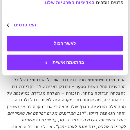
פרטים נוספים 
במדיניות הפרטיות שלנו
.
התופעה שאיינשטיין זיהה היא חלק מדפוס רחב, מסביר ברבאשי.
"ישנו תחום שלם של חקר גאונות שתיעד את העובדה כי אם אנו
הצג פרטים
מסתכלים על האנשים שאנו מעריצים מהעבר ובודקים באיזה גיל
הם תרמו את תרומתם הגדולה, בין אם זה מוזיקה, ובין אם מדע
או הנדסה, רובם עשו זאת בגילאי ה-20, 30, תחילת גיל ה-40
לאשר הכול
לכל היותר"
.
בהתאמה אישית
אבל, האם פיזיקאי הקוונטים או גאונים בכל תחום אחר מייצגים
בהכרח את כלל האוכלוסייה? כדי לענות על שאלה זו ברבאשי
הרים מיזם סטטיסטי מרשים שבוחן את כל הפרסומים של כל
המדענים החל משנת 1900 – ובודק באיזה שלב בקריירה זכו
להצלחה הגדולה ביותר. תזכורת – הצלחה מוגדרת כמוענקת על
ידי הסביבה, מה שמתורגם במקרה הזה לפרסי נובל ולהכרה
מהקהילה המדעית. הגרף שלו מראה כי גם במקרה זה איינשטיין
וחקר הגאונות דייקו:
"רוב המדענים נוטים לפרסם את מאמריהם
בעלי ההשפעה הגדולה ביותר ב-10, 15 שנים הראשונות
לקריירה שלהם, וזה צונח לאחר-מכן"
. אך למרות כל הראיות,