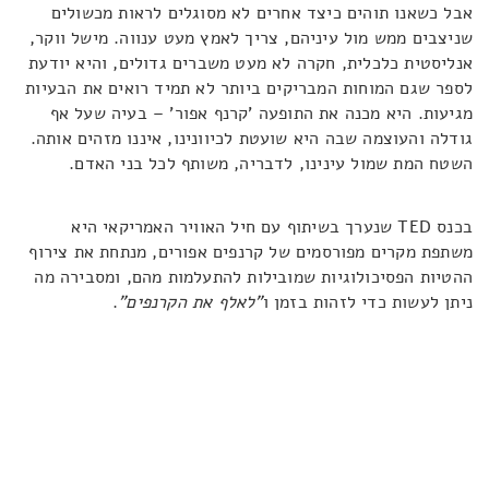
אבל כשאנו תוהים כיצד אחרים לא מסוגלים לראות מכשולים
שניצבים ממש מול עיניהם, צריך לאמץ מעט ענווה. מישל ווקר,
אנליסטית כלכלית, חקרה לא מעט משברים גדולים, והיא יודעת
לספר שגם המוחות המבריקים ביותר לא תמיד רואים את הבעיות
מגיעות. היא מכנה את התופעה 'קרנף אפור' – בעיה שעל אף
גודלה והעוצמה שבה היא שועטת לכיוונינו, איננו מזהים אותה.
השטח המת שמול עינינו, לדבריה, משותף לכל בני האדם.
בכנס TED שנערך בשיתוף עם חיל האוויר האמריקאי היא
משתפת מקרים מפורסמים של קרנפים אפורים, מנתחת את צירוף
ההטיות הפסיכולוגיות שמובילות להתעלמות מהם, ומסבירה מה
ניתן לעשות כדי לזהות בזמן ו
"לאלף את הקרנפים"
.