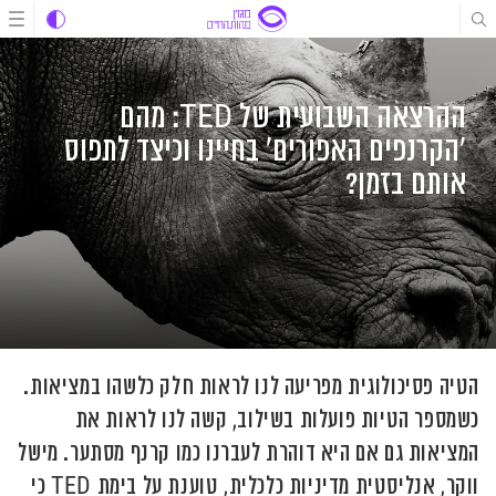
לג
לג
לג
תוכן
תוכן
ניווט
ההרצאה השבועית של TED: מהם
'הקרנפים האפורים' בחיינו וכיצד לתפוס
אותם בזמן?
הטיה פסיכולוגית מפריעה לנו לראות חלק כלשהו במציאות.
כשמספר הטיות פועלות בשילוב, קשה לנו לראות את
המציאות גם אם היא דוהרת לעברנו כמו קרנף מסתער. מישל
ווקר, אנליסטית מדיניות כלכלית, טוענת על בימת TED כי