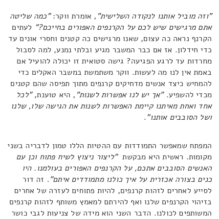
"וזה מוביל אותנו לנקודה השלישית"
, אומרת ווקר:
"כמה שליטה
אתם מרגישים שיש לכם על הקרנפים האפורים בחייכם?"
לעתים
הקרנף נראה כה עצום, שאנו מרגישים כה קטנים וחסרי אונים עד
כדי חידלון. אז אם כבר המשבר מגיע ובלתי נמנע, למה לסבול
מחרדות עד לרגע הפגיעה? גישה סטואית זו יכולה להועיל אם
באמת אין לנו מה לעשות. ווקר משתמשת במשבר האקלים כדי
להמחיש כיצד אנשים מדחיקים קרנפים מתוך תפיסה שהם קטנים
מכדי להשפיע.
"אך יש לנו אפשרות לשנות"
, היא טוענת,
"לכל
אחד ואחת מאיתנו קיימת האפשרות לשנות את הגישה שלו, שלנו
ושל הסובבים אותנו"
.
המפתח שמאפשר התמודדות עם ההטיות הללו טמון לדבריה בשני
מקומות. ראשית היא מבקשת
"ליצור ניצוץ לשיח פתוח וכן עם
האנשים הסובבים אתכם, על הקרנפים האפורים בעולמנו. היו
כנים בצורה אכזרית על איך כולנו מתמודדים איתם"
. זה דור
לסייע לאחרים לזהות קרנפים, להיות פתוחים לעזרה של אחרים
בזיהוי הקרנפים שלנו ואף להירתם למאמץ משותף לזהות קרנפים
המשותפים לכולנו. הדבר השני הוא מידה של צניעות לגבי כושר