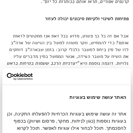
קרנפים אפורים, תראו אותם בכותרות כל יום"
.
פתיחות לשינוי ולקיחת סיכונים יכולה לעזור
אבל אם זה כל כך פשוט, מדוע בכל זאת אנו מתקשים לראות
אותם? כדי להמחיש, ווקר משווה למשל בין הגישה של ארה"ב
לזו של סין ביחס למשבר כלכלי קרוב: בזמן שבארה"ב דוחקים
את השיח על משבר הצידה, אנשי הממשל בסין מדברים עליו
גלויות. דוגמה נוספת היא
"יצרניות הרכב ששמות בטיחות בראש
לעומת אלה שלא טורחות לבצע החזרות לרכבים הזולים שלהם
אלא אחרי שאנשים מתים"
. ההבדלים הללו קיימים בכל רמה, עד
לאינדיבידואל, ומשתנים בין הסובייקטים השונים. ארה"ב אולי
עיוורת למשבר כלכלי, אבל ייתכן שלעומת סין ראייתה חדה
כתער ביחס לזיהום אוויר.
האתר עושה שימוש בעוגיות
אתר זה עושה שימוש בעוגיות הכרחיות להפעלתו התקינה, וכן 
מה שמייצר קרנפים אפורים הוא שילוב של מספר הטיות,
והראשונה בהן, כפי שאפשר ללמוד מהדוגמה של ארה"ב וסין,
בעוגיות נוספות (כגון לניתוח, מחקר, פרסום ושיווק) בכפוף 
היא חברתית-תרבותית.
"אם אתם חושבים שמישהו סביבכם הולך
להסכמתך. תוכל לבחור אילו עוגיות לאפשר. תוכל לקרוא 