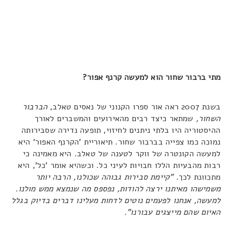
מתי ברבור שחור הוא למעשה קרנף אפור?
בשנת 2007 ראה אור ספרו הקנוני של נאסים טאלב,
הברבור
השחור,
שמתאר כיצד רבים מהאירועים והמשברים לאורך
ההיסטוריה היו בלתי ניתנים לחיזוי, תופעה נדירה שסבירותה
נמוכה כמו צפייה בברבור שחור. תיאוריית 'הקרנף האפור' היא
למעשה הקונטרה של ווקר לטענה של טאלב. היא מאמינה כי
רבות מהבעיות הללו חבויות לעיני כל. וכשהיא אומר 'כל', היא
מתכוונת לכך.
"קיימת סבירות גבוהה שכולנו, הרבה יותר
משמישהו מאיתנו ירצה להודות, נפספס מה שנמצא ממש מולנו.
למעשה, אנחנו לפעמים נוטים לדחות מעלינו דברים בדיוק בגלל
האיום שהם מייצגים עבורנו".