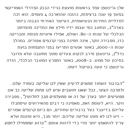
אלן גרינשפן עמד בראשות מועצת נגידי הבנק הפדרלי האמריקאי
במשך 19 שנה ברציפות, כהונה שהוארכה 4 פעמים. הוא זכה
למדליית החירות הנשיאותית, העיטור האזרחי הגבוה ביותר
בארה"ב, ונחשב כמי שבמו ידיו חילץ את המדינה מהמיתון
הכלכלי של שנות ה-80. ואולם, אפילו אישיות מנוסה ומבריקה
כזו, מסבירה ווקר, אינה חסינה בפני קרנפים אפורים. במהלך
שנות ה-2000, כאשר אנשים התריעו בפני התנפחות בועת
נדל"ן, גרינשפן סירב לנקוט צעדים מתוך מחשבה שלא מדובר
בסיכון של ממש. ב-2008, כאשר התפרץ המשבר הכלכלי, הודה
גרינשפן כי טעה בשיקול דעתו.
"הברבור השחור מתאים לרעיון שאין לנו שליטה בעתיד שלנו.
ולמרבה הצער, ככל שאנו חושבים שיש לנו פחות שליטה כך אנו
ממעיטים יותר בערך של זה או מתעלמים מכך לחלוטין"
, מסבירה
ווקר. היא, לעומת זאת, מאמינה כי רבים מהאירועים שיסתכלו
עליהם בדיעבד כעל ברבורים שחורים, הם כיום קרנפים אפורים
– ויש לנו לא מעט שליטה עליהם. יותר מכך, היא טוענת שלא
צריך להתאמץ יותר מדי כדי לזהות אותם:
"ברגע שתתחילו לחפש