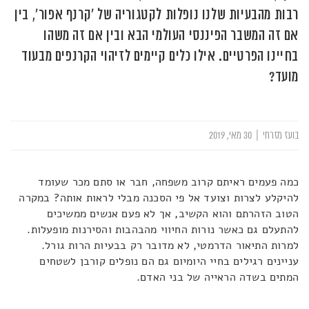
רבות מהבעיות שלנו נופלות לקטגוריה של 'קרנף אפור', בין
אם זה המשבר הפיננסי העולמי הבא ובין אם זה משהו
בחיינו הפרטיים. אילו כלים קיימים לזיהוי הקרנפים מבעוד
מועד?
בועז מזרחי
|
30 מאי, 2019
כמה פעמים ראיתם קרוב משפחה, חבר או סתם מכר שעומד
להיקלע לצרות וצועד אל פי הסכנה מבלי לראות אותה? במקרה
הטוב הזהרתם והוא הקשיב, אך לא פעם אנשים ממשיכים
להתעלם גם כאשר נורות החיווי מהבהבות והסירנות מופעלות.
למרות התיאור הדרמטי, לא מדובר רק בבעיות הרות גורל.
עניינים רגילים בחיי היומיום גם הם נופלים קורבן לשטחים
המתים בשדה הראייה של בני האדם.