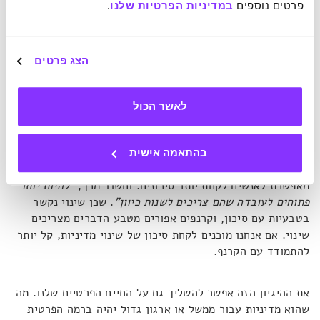
לעזור להרים אתכם כשתיפלו, יש סיכוי גבוה יותר שתראו את
פרטים נוספים 
במדיניות הפרטיות שלנו
.
הסכנה כעניין פעוט"
. מדובר למעשה במידת האומץ שלנו
בלקיחת סיכונים, לטוב ולרע – בהפחתת ההימור אנו מפחיתים
את סיכויי הרווח וההפסד באופן שווה לאורך זמן.
"לארה"ב יש
הצג פרטים
תרבות מאוד אינדיווידואלית – עשו זאת בעצמכם. ובאופן
פרדוקסלי, זה הופך אמריקאים רבים הרבה פחות פתוחים לשינוי
ולקיחת סיכון טוב"
, כלומר, סיכון שנועד למטרת התפתחות.
לאשר הכול
כמובן שלא ניתן לדעת אם סיכון יוביל להתפתחות אלא בדיעבד.
ווקר ככל הנראה מתכוונת לפעולות שדורשות יציאה מאזור
הנוחות. התרבות הקולקטיבית בסין, המאופיינת בפן מדיני של
בהתאמה אישית
הסתמכות על הממשל ובפן חברתי של הסתמכות על המשפחה,
מאפשרת לאנשים לקחת יותר סיכונים. וחשוב מכך,
"להיות יותר
פתוחים לעובדה שהם צריכים לשנות כיוון"
. שכן שינוי נקשר
בטבעיות עם סיכון, וקרנפים אפורים מטבע הדברים מצריכים
שינוי. אם אנחנו מוכנים לקחת סיכון של שינוי מדיניות, קל יותר
להתמודד עם הקרנף.
את ההיגיון הזה אפשר להשליך גם על החיים הפרטיים שלנו. מה
שהוא מדיניות עבור ממשל או ארגון גדול יהיה ברמה הפרטית