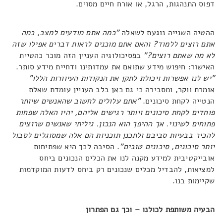
דפוס התנהגות, הרגל, או אורח חיים מסוים.
ההטיה השנייה נוגעת לשאלה
"כמה אתם מודעים למצב, כמה
אתם רוצים ללמוד? והאם אתם מוכנים לראות דברים אפילו שזה
לא מה שאתם רוצים?"
בפסיכולוגיה העניין הזה מוכר כהטיית
האישור: חיפוש מידע שתואם את עמדותינו ודחיית מידע סותר.
"יש לנו אפשרות ויכולת לתקן את הנקודות העיוורות הללו"
אומרת ווקר, ומסבירה כי גם כאן בלב העניין עומדת שאלת
הנטייה לקחת סיכונים.
"אתם עלולים לחשוב שהאנשים שיותר
פוחדים לקחת סיכונים ויותר רגישים אליהם, יהיו האלה שפחות
פתוחים לשינוי. אך ההיפך הוא הנכון. גיליתי שאנשים שרוצים
להכיר בבעיות סביבם ולתכנן תוכניות הם אלה שמסוגלים לסבול
יותר סיכונים, סיכונים טובים"
. הסיבה לכך היא שפתיחות
אובייקטיבית למידע מקנה לנו את הכלים הנכונים ביחס
למציאות, להבדיל מכלים שנכונים רק ביחס לדעות המוקדמות
שקיימות בנו.
הבעיה משותפת לכולנו – וכך גם הפתרון