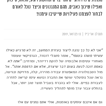
ואפילו שיכוך כאבים. מהם המנגנונים וכיצד נוכל לאורם
לבחור לעצמנו פעילויות שייטיבו עימנו?
תום לב-ארי בייז
|
13 פברואר, 2019
"אני לא כל כך נהנה ליצור בעזרת המחשב, זה לא מרגיש כאילו
עשיתי משהו בעצמי"
, אומר סטנלי דונווד, הגרפיקאי שעומד
מאחורי עטיפות אלבומיה של להקת רדיוהד, ומרחיב:
"אתה לא
באמת זוכה לגעת בשום דבר שיצרת, אלא אם הדפסת אותו"
. אל
מול הטכנולוגיה המאפשרת עבודה מהירה, קלה, מדויקת ונגישה,
נראה שגל נוסטלגי שוטף את החברה ונושא עימו קריאה לחזרה
לעבודת כפיים. אולי לא בהכרח בשביל תוצר טוב יותר, אבל
בהחלט עבור ערך מוסף לתהליך העשייה.
גם אם אינכם עוסקים באומנות, אולי אתם נמנים עם אלו