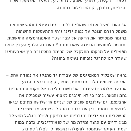
בעתיד. בקצרה, למגע השפעה גדולה על המצב המנטאלי שלנו
והידיים, בתורן, הן המובילות בתחום.
אז האם כאשר אנחנו שוטפים כלים במים נעימים ומרגישים את
משקל הזרם הנופל על כפות ידינו זוהי ההתעסקות החשופה
בחומר שמסיטה את הדעת אל עבר שטף האינפורמציה החישתית
ותורמת לתחושת ההפוגה שאנו חווים? האם זה הלחץ העדין שאנו
מפעילים על מרקמו החלקלק של החימר המסתובב בין אצבעותינו
שעוזר לנו לתרגל נוכחות נעימה בהווה?
נראה שמכלול המאפיינים של עבודת יד מתנקז אל נקודה אחת –
הפניית תשומת הלב. חזרתיות, תוצר, קואורדינציה ומגע –
ארבעה אלמנטים שינתבו את תשומת ליבנו אל מקומות המסבים
נחת והנאה. ניכר כי לא חייבים למצוא עשייה שמכילה את
ארבעתם, גם שילובים שונים של שניים או שלושה מתוכם יביאו
לתוצאות דומות. בין אם נבחר בתרגולי נשימה מדיטטיביים
המשלבים מגע ידיים וחזרתיות או בתיקון פנצ'ר בגלגל המשלב
מגע ידיים עם תוצר ומידת מה של קואורדינציה, נזכה במוח
שמח. העיקר שנתמסר לפעולה ונאפשר לו לצלול לתוכה.