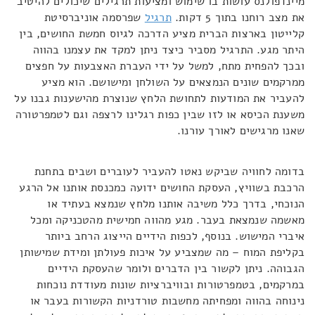
מיינדפולנס עושות בו שימוש ומציעות תרגילים שיכולים להיטיב
את מצב רוחנו בתוך 5 דקות.
תרגיל
שפרסמה אוניברסיטת
קלייטון בארצות הברית מציע הדרכה לגיוס חמשת החושים, בין
היתר מגע. התרגיל מסביר כיצד ניתן למקד את עצמנו בהווה
ובכך להפחית מתח, למשל על ידי העברת האצבעות על חפצים
ממרקמים שונים הנמצאים על השולחן ומישושם. הוא מציע
להעביר את המודעות לתחושת הלחץ שנוצרת מהישענות גבנו על
משענת הכיסא או לזו שבין כפות רגלינו לרצפה וגם לטמפרטורה
שאנו מרגישים לאורך עורנו.
בדומה לחוויה שביקש נאטו להעביר לעוברים ושבים בתחנת
הרכבת בשוויץ, העסקת החושים ידועה כמכנסת אותנו אל הרגע
הנוכחי, בדרך כלל משיבה אותנו מלחץ שנמצא בעתיד או
מאשמה שנמצאת בעבר. מגע מהווה חמישית מהטכניקה ומכל
איברי המישוש. בנוסף, לכפות הידיים הייצוג הרחב ביותר
בקליפת המוח – מה שמצביע על איכות פעולתן ומידת שמישותן
הגבוהה. ניתן לקשור בין הדברים ולומר שהעסקת הידיים
במרקמים, בטמפרטורות ובוויברציות שונות מעודדת נוכחות
נינוחה בהווה ומפחיתה מחשבות טורדניות הקשורות בעבר או