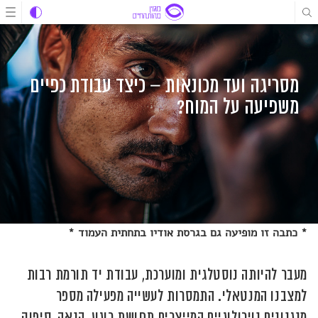
לג
לג
לג
תוכן
תוכן
ניווט
מסריגה ועד מכונאות – כיצד עבודת כפיים
משפיעה על המוח?
* כתבה זו מופיעה גם בגרסת אודיו בתחתית העמוד *
מעבר להיותה נוסטלגית ומוערכת, עבודת יד תורמת רבות
למצבנו המנטאלי. התמסרות לעשייה מפעילה מספר
מנגנונים נוירולוגיים המייצרים תחושת רוגע, הנאה, סיפוק