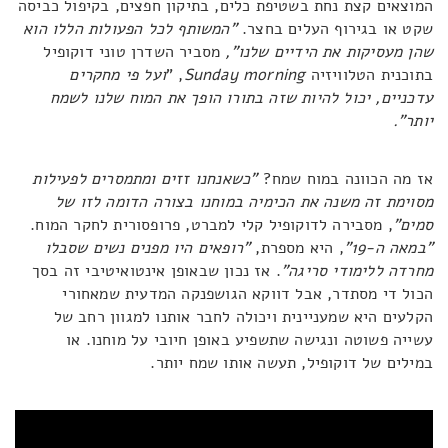
המוצאים קצת נחת בשטיפת כלים, בתיקון חפצים, בקיפול כביסה
שקט או בגירוף העלים בחצר.
"המשותף לכל הפעולות הללו הוא
שהן מעסיקות את הידיים שלנו",
מסביר השדרן טוני דוקופיל
בתוכנית הטלוויזיה
Sunday morning
, "
ועל פי מחקרים
עדכניים, יכול להיות שזה בתורו הופך את המוח שלנו לשמח
יותר".
אז מה הכוונה במוח שמח?
"כשאנחנו זזים ומתמסרים לפעילות
מסוימת זה משנה את הכימיה במוחנו בצורה הדומה לזו של
סמים"
, מסבירה לדוקופיל קלי למברט, פרופסורית לחקר המוח.
"במאה ה-19"
, היא מספרת,
"רופאים היו מפנים נשים שסבלו
מחרדה ללימודי סריגה"
. אז נכון שבאופן אינטואיטיבי זה בסך
הכול די מסתדר, אבל דווקא הגושפנקה המדעית שמאחורי
הקלעים היא שמעניינית ויכולה לחבר אותנו למגוון רחב של
עשייה פשוטה ונגישה שתשפיע באופן חיובי על מוחנו. או
במילים של דוקופיל, תעשה אותו שמח יותר.