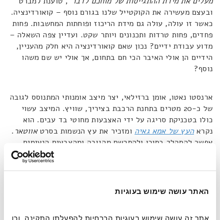
מעלים את מידת ההתגייסות של מוחכם לדבר"
, טוענת למברט
ובעצם מעשירה את הקוקטייל שלנו בגורם נוסף – קואורדינציה.
כאשר זו עולה, עולה גם מידת הריכוז ופוחתות המחשבות. פחות
פחדים, פחות טרדות ותכנונים ויותר שקט. ועדיין צפה השאלה –
מדוע עבודת ידיים? נכון שאם קואורדינציה היא חלק מהעניין,
הידיים הן אולי האיבר הכי חם בתחום, אך אולי יש שם משהו
נוסף?
ארנסטו נאטו, אומן ברזילאי, יצר מיצב אומנותי המתנוסס לגובה
של כ-20 מטרים בתחנת הרכבת בציריך, שוויץ. המיצב עשוי
כולו בטכניקת סריגה על ידי האצבעות מחוטי בד עבים. הוא
נקרא
העץ של אמא גאיה
ומזכיר את עץ הנשמות בסרט
אווטאר
.
אפשר להתהלך בתוכו ולהתרשם מהגובה ומהצבעים הנעימים,
לגעת בבדים ולהריח שקיות תבלינים ארומטיות התלויות ממנו
כפירות. מעין נווה מדבר חושי באמצע חלל ציבורי עסוק. עבודתו
המולטי חושית של נאטו מציפה רעיון אפשרי נוסף שיכול להסביר
מדוע עבודת כפיים קוסמת לנו כפי שהיא.
האתר עושה שימוש בעוגיות
אתר זה עושה שימוש בעוגיות הכרחיות להפעלתו התקינה, וכן 