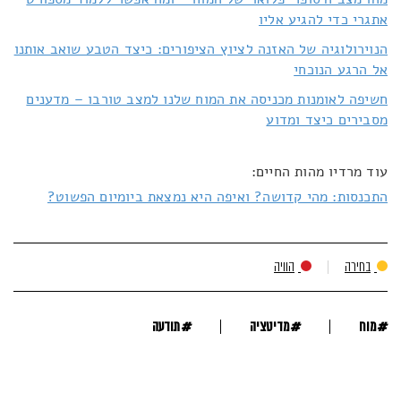
אתגרי כדי להגיע אליו
הנוירולוגיה של האזנה לציוץ הציפורים: כיצד הטבע שואב אותנו
אל הרגע הנוכחי
חשיפה לאומנות מכניסה את המוח שלנו למצב טורבו – מדענים
מסבירים כיצד ומדוע
עוד מרדיו מהות החיים:
התכנסות: מהי קדושה? ואיפה היא נמצאת ביומיום הפשוט?
בחירה
הוויה
#
#
#
מוח
מדיטציה
תודעה