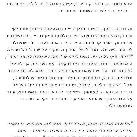
הבא בתוכנית, מת'יו קורפורד, עשה הסבה מניהול למכונאות רכב
– בדיוק כדי לשבת לשתות באותו בר.
העבודה במוסך במשרה חלקית – ההתעסקות הידנית עם חלקי
הרכב, מגע המתכת והאתגר שבהחלפתם ותיקונם – כמו משחררת
את מוחו, מספר קורפורד. היא הופכת אותו לערני כפי שמעולם
לא היה כששימש מנכ"ל של המכון המחקרי על שם ג'ורג' מרשל.
"הייתי עייף כל הזמן, ושום כמות של קפה לא יכלה להעיר אותי"
,
הוא מתאר. כמובן שעבודה פיזית קשה היא מעייפת, אך לא על
זאת מדובר. המרשם שאנו רוקחים פה מורכב מפעילות תנועתית,
חזרתית ברובה, המסתכמת בתוצר. יתרונות רבים יש לספורט,
אבל ריצה או הליכה, למשל, פחות מספקות את חוויית הצפייה
בתוצר המתהווה. לעומתן, שטיפת כלים או תיקון ראש מנוע עונה
על הדרישות, כשהתוצר מופיע בדמות כיור נקי או מכונית
שנוסעת חלק.
"אם אתם מכינים משהו, מציירים או מבשלים, ומשתמשים בשתי
הידיים שלכם כדי לחבר בין דברים בצורה יצירתית – אתם